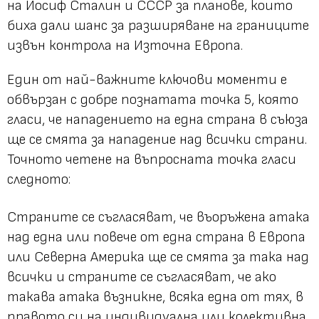
на Йосиф Сталин и СССР за планове, които
биха дали шанс за разширяване на границите
извън контрола на Източна Европа.
Един от най-важните ключови моменти е
обвързан с добре познатата точка 5, която
гласи, че нападението на една страна в съюза
ще се смята за нападение над всички страни.
Точното четене на въпросната точка гласи
следното:
Страните се съгласяват, че въоръжена атака
над една или повече от една страна в Европа
или Северна Америка ще се смята за така над
всички и страните се съгласяват, че ако
такава атака възникне, всяка една от тях, в
правото си на индивидуална или колективна