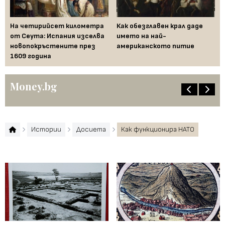
—
На четирийсет километра
Как обезглавен крал даде
Fe
от Сеута: Испания изселва
името на най-
за
новопокръстените през
американското питие
на
1609 година
Бъ
Money.bg
Истории
Досиета
Как функционира НАТО