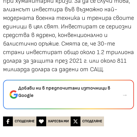
при хуманитарни кризи. За да се случи това,
алиансът инвестира във възможно най-
модерната военна техника и тренира своите
единици в цял свят. Инвестират се сериозни
средства в ядрено, конвенционално и
балистично оръжие. Смята се, че 30-те
страни инвестират общо около 1.2 трилиона
долара за защита през 2021 г. или около 811
милиарда долара са дадени от САЩ.
Добави ни в предпочитани източници в
→
Google
СПОДЕЛЯНЕ
ХАРЕСВА МИ
СПОДЕЛЯНЕ