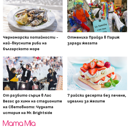
Черноморски потайности -
Отмениха Прайда в Париж
най-вкусните риби на
заради жегата
българското море
От разбито сърце в Лас
7 райски десерта без печене,
Вегас до химн на стадионите
идеални за жегите
на Световното: Чудната
история на Mr. Brightside