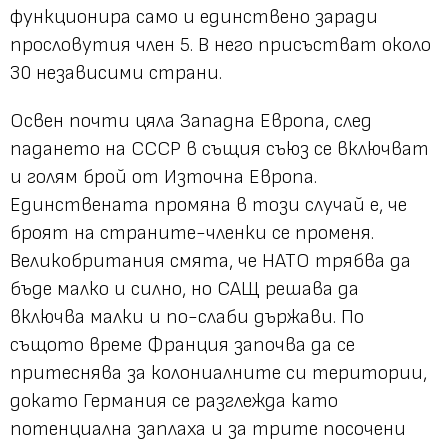
функционира само и единствено заради
прословутия член 5. В него присъстват около
30 независими страни.
Освен почти цяла Западна Европа, след
падането на СССР в същия съюз се включват
и голям брой от Източна Европа.
Единствената промяна в този случай е, че
броят на страните-членки се променя.
Великобритания смята, че НАТО трябва да
бъде малко и силно, но САЩ решава да
включва малки и по-слаби държави. По
същото време Франция започва да се
притеснява за колониалните си територии,
докато Германия се разглежда като
потенциална заплаха и за трите посочени