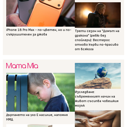
iPhone 18 Pro Max - по-цветен, но и по-
Трети сезон на “Домът на
съкрушителен за джоба
дракона” (ревю без
спойлери): Вестерос
отново кърви по-красиво
от всякога
Изследване:
съвременният начин на
живот съсипва човешкия
мозък
Дърпането на ухо Е насилие, напомня
НМД