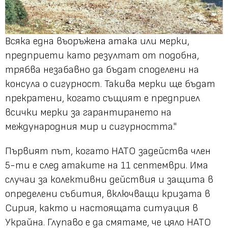
Всяка една въоръжена атака или мерки,
предприети като резултат от подобна,
трябва незабавно да бъдат споделени на
консула о сигурност. Такива мерки ще бъдат
прекратени, когато същият е предприел
всички мерки за гарантирането на
международния мир и сигурността."
Първият път, когато НАТО задейства член
5-ти е след атаките на 11 септември. Има
случаи за колективни действия и защита в
определени събития, включващи кризата в
Сирия, както и настоящата ситуация в
Украйна. Глупаво е да смятаме, че цяло НАТО