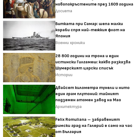
новопокръстените през 1609 година
Досиета
Битката при Самар: шепа малки
кораби спря най-тежкия флот на
Япония
Военни хроники
28 800 години на трона и един
истински Гилгамеш: какво разказва
Шумерският царски списък
Истории
Двайсет километра тунели и нито
един грам плутоний: тайният
подземен атомен завод на Мао
Архитектура
Felix Romuliana – забравеният
римски град на Галерий е само на час
от България