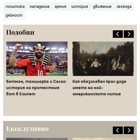
политика
нападение
армия
история
движение
легенда
дейност
Подобни
Батман, танцьорка и Салах:
Как обезглавен крал даде
Би
история на протестния
името на най-
ид
вот в Египет
американското питие
ге
дн
Ексклузивно