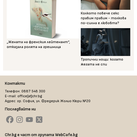
Колкото повече секс
правим правим - толкова
по-силна е любовта?
„Жената на френския лейтенант“,
отказала ролята на грешница
Тропични нощи: когато
жегата не спи
Контакти
Телефон: 0887 548 300
E-mail: office[at]chr.bg
Адрес: гр. София, ул. Фредерик Жолио Кюри №20
Последвайте ни
Chr.bg е част от групата WebCafe.bg