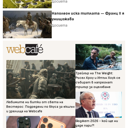
Досиета
Наполеон иска титлата — Франц II я
унищожава
Досиета
Трейлър на The Weight:
Ръсел Кроу и Итън Хоук се
събират в напрегнат
трилър за оцеляване
Любимите ни битки от света на
Вестерос: Подредени по вкуса за екшън
и зрелища на Webcafe
Бюджет 2026 - кой ще ни
даде пари?!