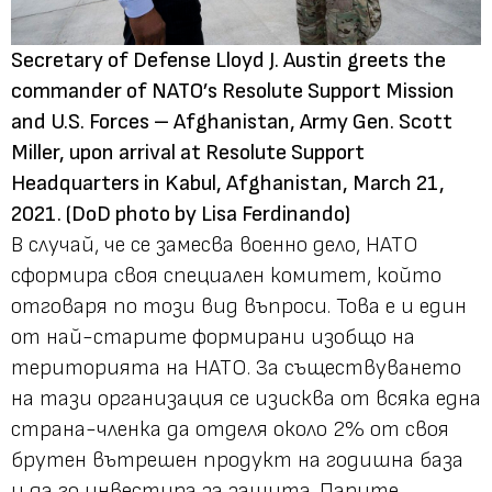
Secretary of Defense Lloyd J. Austin greets the
commander of NATO’s Resolute Support Mission
and U.S. Forces – Afghanistan, Army Gen. Scott
Miller, upon arrival at Resolute Support
Headquarters in Kabul, Afghanistan, March 21,
2021. (DoD photo by Lisa Ferdinando)
В случай, че се замесва военно дело, НАТО
сформира своя специален комитет, който
отговаря по този вид въпроси. Това е и един
от най-старите формирани изобщо на
територията на НАТО. За съществуването
на тази организация се изисква от всяка една
страна-членка да отделя около 2% от своя
брутен вътрешен продукт на годишна база
и да го инвестира за защита. Парите