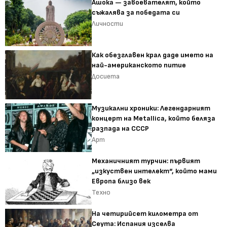
Ашока — завоевателят, който
съжалява за победата си
Личности
Как обезглавен крал даде името на
най-американското питие
Досиета
Музикални хроники: Легендарният
концерт на Metallica, който беляза
разпада на СССР
Арт
Механичният турчин: първият
„изкуствен интелект“, който мами
Европа близо век
Техно
На четирийсет километра от
Сеута: Испания изселва