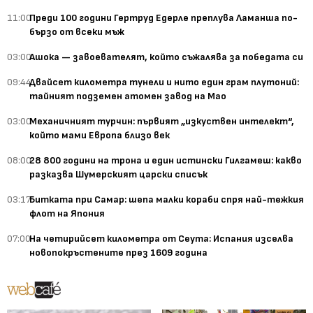
11:00
Преди 100 години Гертруд Едерле преплува Ламанша по-
бързо от всеки мъж
03:00
Ашока — завоевателят, който съжалява за победата си
09:44
Двайсет километра тунели и нито един грам плутоний:
тайният подземен атомен завод на Мао
03:00
Механичният турчин: първият „изкуствен интелект“,
който мами Европа близо век
08:00
28 800 години на трона и един истински Гилгамеш: какво
разказва Шумерският царски списък
03:17
Битката при Самар: шепа малки кораби спря най-тежкия
флот на Япония
07:00
На четирийсет километра от Сеута: Испания изселва
новопокръстените през 1609 година