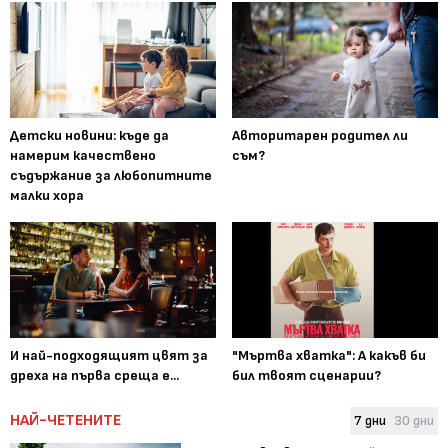
Детски новини: къде да
Авторитарен родител ли
намерим качествено
съм?
съдържание за любопитните
малки хора
И най-подходящият цвят за
"Мъртва хватка": А какъв би
дреха на първа среща е...
бил твоят сценарии?
НАЙ-ЧЕТЕНИТЕ
7 дни
30 дни