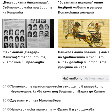
„Българската Атлантида":
"Богатата планина" отне
Севтополис чака под водите
безброй животи и разори
на Копринка
Испанската империя
Феноменът „Баадер-
Най-голямата военна измама
Майнхоф": терористите,
на Древността и първият
чието име ви преследва
мирен договор в историята:
уроците на Кадеш
Най-новото
Най-четеното
04:00
Потъналите праисторически селища по българското
Черноморие: какво лежи под водата от Варна до Китен
10:00
Другият мит за Минотавъра
04:00
Наполеон иска титлата — Франц II я унищожава