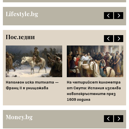
Lifestyle.bg
Последни
Наполеон иска титлата —
На четирийсет километра
Fe
Франц II я унищожава
от Сеута: Испания изселва
за
новопокръстените през
на
1609 година
Бъ
Money.bg