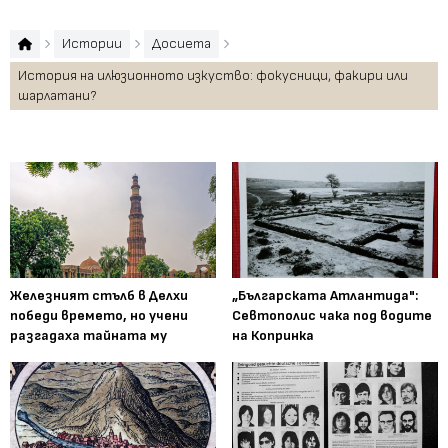
Истории
Досиета
История на илюзионното изкуство: фокусници, факири или
шарлатани?
Железният стълб в Делхи
„Българската Атлантида":
победи времето, но учени
Севтополис чака под водите
разгадаха тайната му
на Копринка