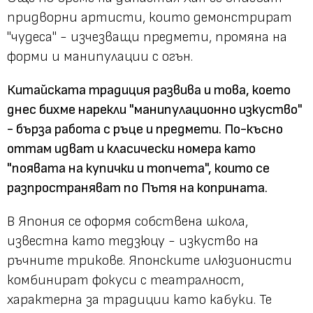
придворни артисти, които демонстрират
"чудеса" - изчезващи предмети, промяна на
форми и манипулации с огън.
Китайската традиция развива и това, което
днес бихме нарекли "манипулационно изкуство"
- бърза работа с ръце и предмети. По-късно
оттам идват и класически номера като
"появата на купички и топчета", които се
разпространяват по Пътя на коприната.
В Япония се оформя собствена школа,
известна като тедзюцу - изкуство на
ръчните трикове. Японските илюзионисти
комбинират фокуси с театралност,
характерна за традиции като кабуки. Те