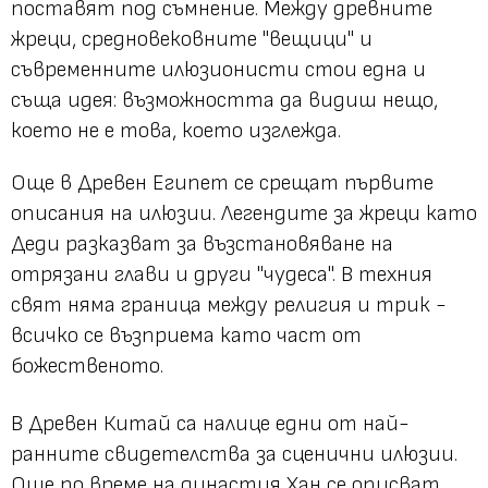
поставят под съмнение. Между древните
жреци, средновековните "вещици" и
съвременните илюзионисти стои една и
съща идея: възможността да видиш нещо,
което не е това, което изглежда.
Още в Древен Египет се срещат първите
описания на илюзии. Легендите за жреци като
Деди разказват за възстановяване на
отрязани глави и други "чудеса". В техния
свят няма граница между религия и трик -
всичко се възприема като част от
божественото.
В Древен Китай са налице едни от най-
ранните свидетелства за сценични илюзии.
Още по време на династия Хан се описват