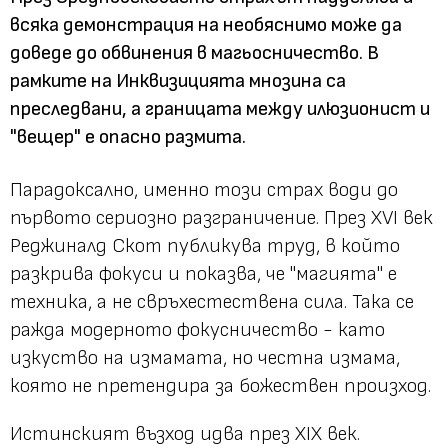
всяка демонстрация на необяснимо може да
доведе до обвинения в магьосничество. В
рамките на Инквизицията мнозина са
преследвани, а границата между илюзионист и
"вещер" е опасно размита.
Парадоксално, именно този страх води до
първото сериозно разграничение. През XVI век
Реджиналд Скот публикува труд, в който
разкрива фокуси и показва, че "магията" е
техника, а не свръхестествена сила. Така се
ражда модерното фокусничество - като
изкуство на измамата, но честна измама,
която не претендира за божествен произход.
Истинският възход идва през XIX век.