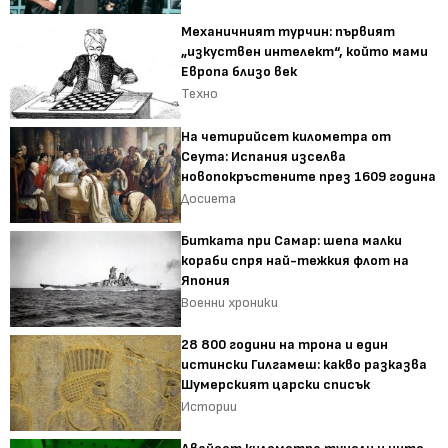
Механичният турчин: първият
„изкуствен интелект“, който мами
Европа близо век
Техно
На четирийсет километра от
Сеута: Испания изселва
новопокръстените през 1609 година
Досиета
Битката при Самар: шепа малки
кораби спря най-тежкия флот на
Япония
Военни хроники
28 800 години на трона и един
истински Гилгамеш: какво разказва
Шумерският царски списък
Истории