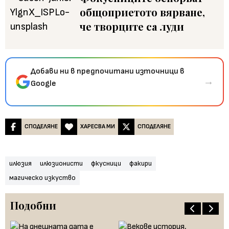
общоприетото вярване,
че творците са луди
Добави ни в предпочитани източници в
→
Google
СПОДЕЛЯНЕ
ХАРЕСВА МИ
СПОДЕЛЯНЕ
илюзия
илюзионисти
фкусници
факири
магическо изкуство
Подобни