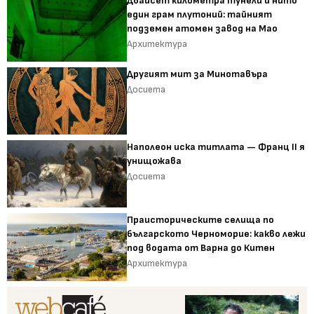
Двайсет километра тунели и нито
един грам плутоний: тайният
подземен атомен завод на Мао
Архитектура
Другият мит за Минотавъра
Досиета
Наполеон иска титлата — Франц II я
унищожава
Досиета
Праисторическите селища по
българското Черноморие: какво лежи
под водата от Варна до Китен
Архитектура