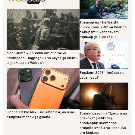
Трейлър на The Weight:
Ръсел Кроу и Итън Хоук се
събират в напрегнат
трилър за оцеляване
Любимите ни битки от света на
Вестерос: Подредени по вкуса за екшън
и зрелища на Webcafe
Бюджет 2026 - кой ще ни
даде пари?!
iPhone 18 Pro Max - по-цветен, но и по-
Трети сезон на “Домът на
съкрушителен за джоба
дракона” (ревю без
спойлери): Вестерос
отново кърви по-красиво
от всякога