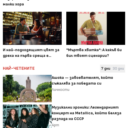
малки хора
И най-подходящият цвят за
"Мъртва хватка": А какъв би
дреха на първа среща е...
бил твоят сценарии?
НАЙ-ЧЕТЕНИТЕ
7 дни
30 дни
Ашока — завоевателят, който
съжалява за победата си
Личности
Музикални хроники: Легендарният
концерт на Metallica, който беляза
разпада на СССР
Арт