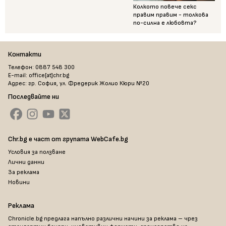
Колкото повече секс
правим правим - толкова
по-силна е любовта?
Контакти
Телефон: 0887 548 300
E-mail: office[at]chr.bg
Адрес: гр. София, ул. Фредерик Жолио Кюри №20
Последвайте ни
Chr.bg е част от групата WebCafe.bg
Условия за ползване
Лични данни
За реклама
Новини
Реклама
Chronicle.bg предлага напълно различни начини за реклама – чрез