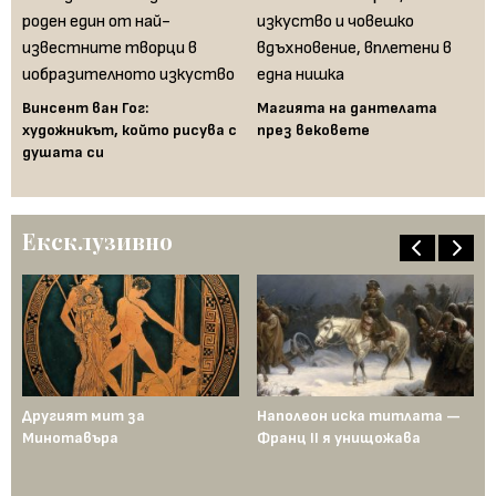
Винсент ван Гог:
Магията на дантелата
Ка
художникът, който рисува с
през вековете
ре
душата си
мо
пр
Ексклузивно
ща
Другият мит за
Наполеон иска титлата —
Пр
Минотавъра
Франц II я унищожава
Ед
од
по
ен