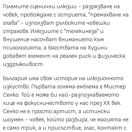
Големите сценични илюзии - разрязване на
човек, пробождане с остриета, "премахване на
глава" - използват дълбоките човешки
страхове. Илюзиите с "телекинеза" и
внушение насочват вниманието към
психологията, а бягствата на Худини
добавят елемент на реален риск и физическа
издръжливост.
България има своя история на илюзионното
изкуство. Първата голяма емблема е Мистер
Сенко. Той е може би най-разпознаваемото
лице на фокусничеството у нас през XX век.
Сенко не е просто артист, а истински
шоумен - човек, който разбира, че магията не
е само трик, а и присъствие, глас, контакт с