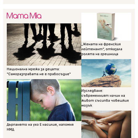
„Жената на френския
лейтенант“, отказала
ролята на грешница
Национална мрежа за децата:
"Саморазправата не е правосъдие"
Изследване:
съвременният начин на
живот съсипва човешкия
мозък
Дърпането на ухо Е насилие, напомня
НМД