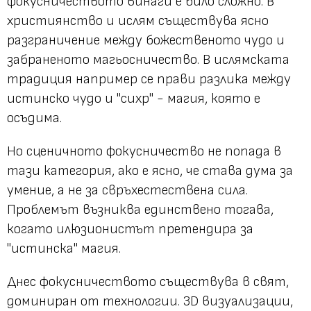
фокусничеството винаги е било сложно. В
християнство и ислям съществува ясно
разграничение между божественото чудо и
забраненото магьосничество. В ислямската
традиция например се прави разлика между
истинско чудо и "сихр" - магия, която е
осъдима.
Но сценичното фокусничество не попада в
тази категория, ако е ясно, че става дума за
умение, а не за свръхестествена сила.
Проблемът възниква единствено тогава,
когато илюзионистът претендира за
"истинска" магия.
Днес фокусничеството съществува в свят,
доминиран от технологии. 3D визуализации,