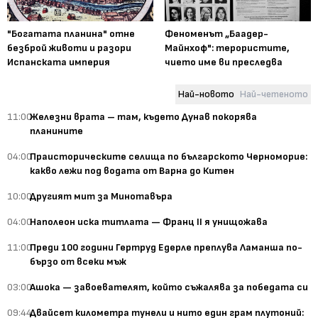
"Богатата планина" отне
Феноменът „Баадер-
безброй животи и разори
Майнхоф": терористите,
Испанската империя
чието име ви преследва
Най-новото
Най-четеното
11:00
Железни врата – там, където Дунав покорява
планините
04:00
Праисторическите селища по българското Черноморие:
какво лежи под водата от Варна до Китен
10:00
Другият мит за Минотавъра
04:00
Наполеон иска титлата — Франц II я унищожава
11:00
Преди 100 години Гертруд Едерле преплува Ламанша по-
бързо от всеки мъж
03:00
Ашока — завоевателят, който съжалява за победата си
09:44
Двайсет километра тунели и нито един грам плутоний: