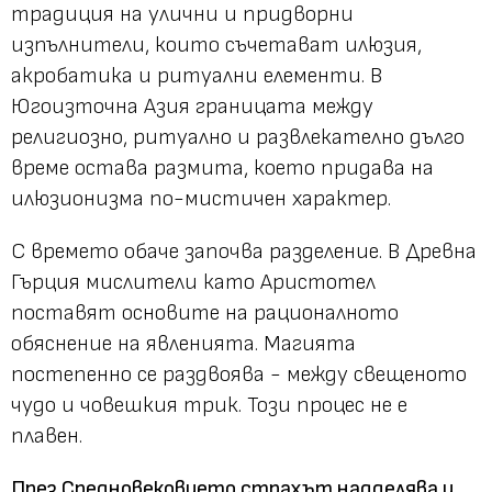
традиция на улични и придворни
изпълнители, които съчетават илюзия,
акробатика и ритуални елементи. В
Югоизточна Азия границата между
религиозно, ритуално и развлекателно дълго
време остава размита, което придава на
илюзионизма по-мистичен характер.
С времето обаче започва разделение. В Древна
Гърция мислители като Аристотел
поставят основите на рационалното
обяснение на явленията. Магията
постепенно се раздвоява - между свещеното
чудо и човешкия трик. Този процес не е
плавен.
През Средновековието страхът надделява и