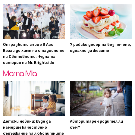
От разбито сърце в Лас
7 райски десерта без печене,
Вегас до химн на стадионите
идеални за жегите
на Световното: Чудната
история на Mr. Brightside
Детски новини: къде да
Авторитарен родител ли
намерим качествено
съм?
съдържание за любопитните