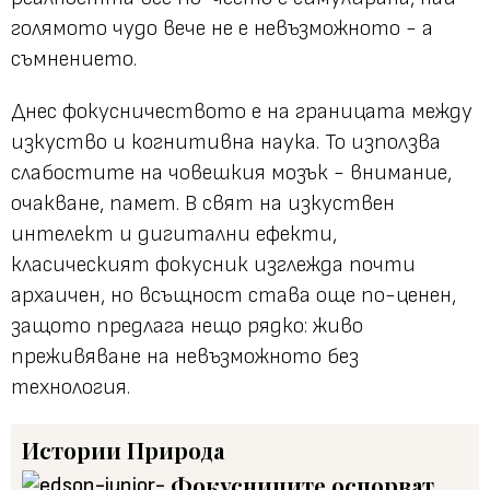
голямото чудо вече не е невъзможното - а
съмнението.
Днес фокусничеството е на границата между
изкуство и когнитивна наука. То използва
слабостите на човешкия мозък - внимание,
очакване, памет. В свят на изкуствен
интелект и дигитални ефекти,
класическият фокусник изглежда почти
архаичен, но всъщност става още по-ценен,
защото предлага нещо рядко: живо
преживяване на невъзможното без
технология.
Истории
Природа
Фокусниците оспорват