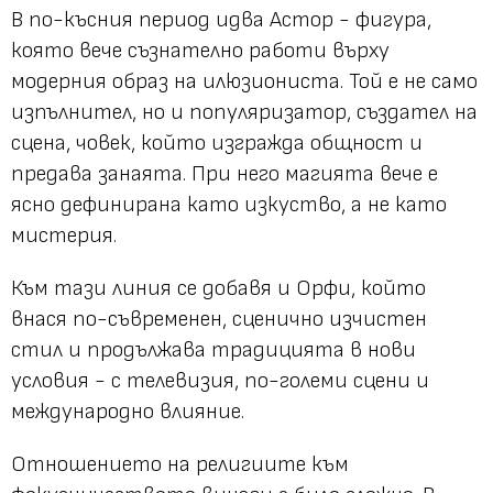
В по-късния период идва Астор - фигура,
която вече съзнателно работи върху
модерния образ на илюзиониста. Той е не само
изпълнител, но и популяризатор, създател на
сцена, човек, който изгражда общност и
предава занаята. При него магията вече е
ясно дефинирана като изкуство, а не като
мистерия.
Към тази линия се добавя и Орфи, който
внася по-съвременен, сценично изчистен
стил и продължава традицията в нови
условия - с телевизия, по-големи сцени и
международно влияние.
Отношението на религиите към