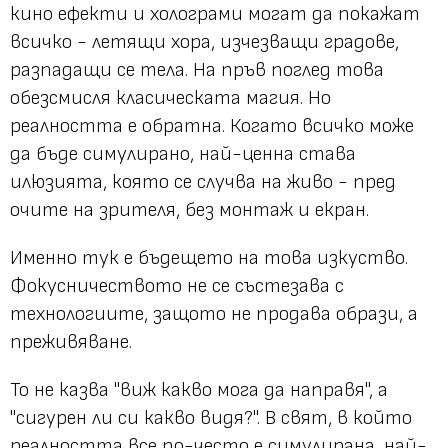
кино ефекти и холограми могат да покажат
всичко - летящи хора, изчезващи градове,
разпадащи се тела. На пръв поглед това
обезсмисля класическата магия. Но
реалността е обратна. Когато всичко може
да бъде симулирано, най-ценна става
илюзията, която се случва на живо - пред
очите на зрителя, без монтаж и екран.
Именно тук е бъдещето на това изкуство.
Фокусничеството не се състезава с
технологиите, защото не продава образи, а
преживяване.
То не казва "виж какво мога да направя", а
"сигурен ли си какво видя?". В свят, в който
реалността все по-често е симулирана, най-