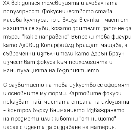
XX век донася телевизията и глобалната
популярност. Фокусничеството става
масова култура, но и влиза в сянка - част от
магията се губи, когато зрителят започне да
търси "как е направено". Въпреки това фигури
като Дейвид Копърфийлд връщат мащаба, а
съвременни изпълнители като Дерън Браун
изместват фокуса към психологията и
манипулацията на възприятието.
С развитието на това изкуство се оформят
и основните му форми. Картовите фокуси
показват най-чистата страна на илюзията
- контрол върху вниманието. Изваждането
на предмети или животни "от нищото"
играе с идеята за създаване на материя.