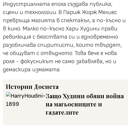
Индустриалната епоха създава публика,
сцени и технологии. В Париж Жорж Мелиес
превръща магията в спектакъл, а по-късно и
в кино. Малко по-късно Хари Худини прави
революция с бягствата си и едновременно
разобличава спиритисти, които твърдят,
че общуват с отвъдното. Това вече е нова
роля - фокусникът не само забавлява, но и
демаскира измамата.
Истории
Досиета
Защо Худини обяви война
на магьосниците и
гадателите