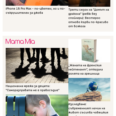
iPhone 18 Pro Max - по-цветен, но и по-
Трети сезон на “Домът на
съкрушителен за джоба
дракона” (ревю без
спойлери): Вестерос
отново кърви по-красиво
от всякога
„Жената на френския
лейтенант“, отказала
ролята на грешница
Национална мрежа за децата:
"Саморазправата не е правосъдие"
Изследване:
съвременният начин на
живот съсипва човешкия