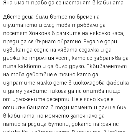
Яна имат право да се настанят в кабината.
Двете деца били вътре по време на
излитането и след това трябвало да
посетят Хонконг в рамките на няколко часа,
преди да се върнат обратно. Елдар е дори
извикан да седне на лявата седалка и да
държи контролния лост, като се забранява да
пипа каквото и да било друго. Еквивалентът
на това действие е точно като да
изпратите малко дете в шоколадова фабрика
и да му заявите никога да не опитва нищо
от изложените десерти. Не е ясно къде е
отишъл бащата в този момент и дали е бил
в кабината, но момчето започнало да
натиска редица бутони, докато накрая не