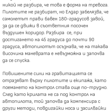
никой не разбира, че това е форма на тревога.
Пилотите не разбират, но Елдар забелязва, че
самолетът прави бавен 180-градусов завой,
за да се движи в съответния посочен
въздушен коридор. Разбира се, при
достигането на 45 градуса до почти 90
градуса, автопилотът осъзнава, че на такава
височина маневрата е невъзможна и започва
да се спуска.
Повишените сили на гравитацията се
отразяват върху пилотите и екипажа, като
поемането на контрол става още по-трудно.
След като крилата не са под контрол на
автопилота, той започва да компенсира с
други методи, повдигайки носа и засилвайки