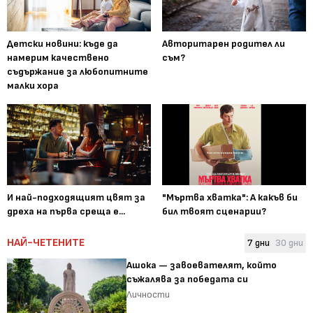
Детски новини: къде да
Авторитарен родител ли
намерим качествено
съм?
съдържание за любопитните
малки хора
И най-подходящият цвят за
"Мъртва хватка": А какъв би
дреха на първа среща е...
бил твоят сценарии?
НАЙ-ЧЕТЕНИТЕ
7 дни
30 дни
Ашока — завоевателят, който
съжалява за победата си
Личности