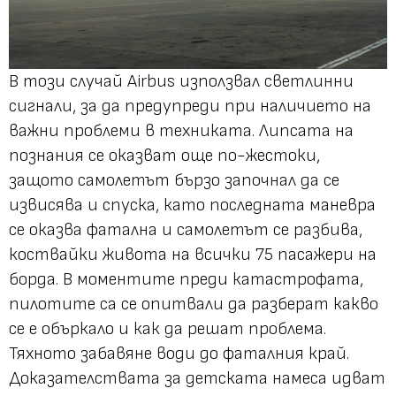
В този случай Airbus използвал светлинни
сигнали, за да предупреди при наличието на
важни проблеми в техниката. Липсата на
познания се оказват още по-жестоки,
защото самолетът бързо започнал да се
извисява и спуска, като последната маневра
се оказва фатална и самолетът се разбива,
коствайки живота на всички 75 пасажери на
борда. В моментите преди катастрофата,
пилотите са се опитвали да разберат какво
се е объркало и как да решат проблема.
Тяхното забавяне води до фаталния край.
Доказателствата за детската намеса идват