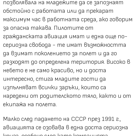
позволявала на младежите да се запознаят
обстойно с работата или да прекарат
максимум час в работната среда, ако говорим
за опасна такава. Пилотите от
гражданската авиация имат и една още по-
сериозна свобода - те имат възможността
да взимат поколението за полет и да го
разходят до определена територия. Високо в
небето е не само красиво, но и доста
интересно, стига младите гости да
изпълняват всички заръки, които са
наредени от родителското тяло, както и от
екипажа на полета.
Малко след падането на СССР през 1991 г.,
авиацията се озовава в една доста сериозна
криза, особено след като компанията