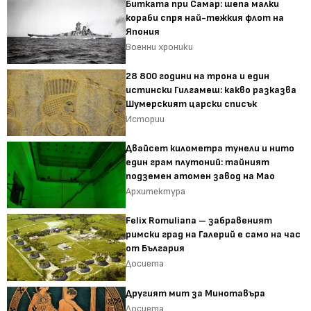
Битката при Самар: шепа малки
кораби спря най-тежкия флот на
Япония
Военни хроники
28 800 години на трона и един
истински Гилгамеш: какво разказва
Шумерският царски списък
Истории
Двайсет километра тунели и нито
един грам плутоний: тайният
подземен атомен завод на Мао
Архитектура
Felix Romuliana – забравеният
римски град на Галерий е само на час
от България
Досиета
Другият мит за Минотавъра
Досиета