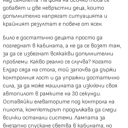
добавят и две невръстни деца, които
допълнително напрягат ситуацията и
крайният резултат е повече от ясен.
Било е достатъчно децата просто да
погледнат в кабината, а не да се возят там,
за да се избегнат всякакви допълнителни
проблеми. Какво реално се случва? Когато
Елдар сяда на стола, той започва да държи
контролния лост и да упражни достатъчно
сила, за да може машината да изключи своя
автопилот в рамките на 30 секунди.
Оставяйки елеваторите под контрола на
пилота, компютърът продължава да следи
всички останали системи. Лампата за
внезапно спускане светва в кабината, но