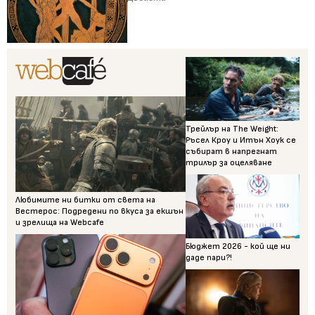
Трейлър на The Weight:
Ръсел Кроу и Итън Хоук се
събират в напрегнат
трилър за оцеляване
Любимите ни битки от света на
Вестерос: Подредени по вкуса за екшън
и зрелища на Webcafe
Бюджет 2026 - кой ще ни
даде пари?!