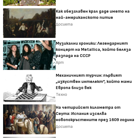
Как обезглавен крал даде името на
най-американското питие
Досиета
Музикални хроники: Легендарният
концерт на Metallica, който беляза
разпада на СССР
Арт
Механичният турчин: първият
„изкуствен интелект“, който мами
Европа близо век
Техно
На четирийсет километра от
Сеута: Испания изселва
новопокръстените през 1609 година
Досиета