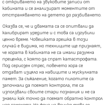
с откриването на звуковите записи от
кабината и се анализират моментите от
отстраняването на детето до разбиването.
Оказва се, че и двамата са се опитвали да
калибрират уредите и с това са изгубили
ценно време. Човешката грешка в този
случай е видима, но техниците ще признаят,
че хората в кабината не са имали разумна
преценка, с която да спрат катастрофата.
Под сериозен стрес, повечето хора се
отдават изцяло на навиците и мускулната
памет. За съжаление, когато пилотите са
започнали да поемат контрола, те са
използвали своите стари познания и не са
знаели как точно да поемат обратно контрол
над самолета. На фона на всичко това се