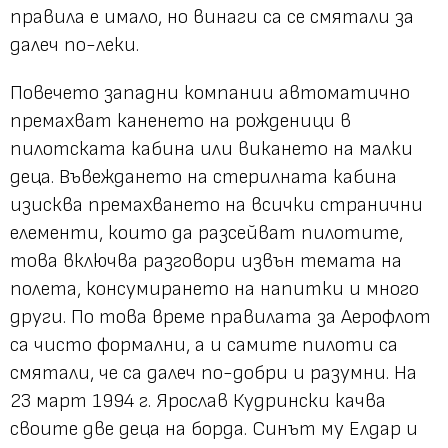
правила е имало, но винаги са се смятали за
далеч по-леки.
Повечето западни компании автоматично
премахват каненето на рожденици в
пилотската кабина или викането на малки
деца. Въвеждането на стерилната кабина
изисква премахването на всички странични
елементи, които да разсейват пилотите,
това включва разговори извън темата на
полета, консумирането на напитки и много
други. По това време правилата за Аерофлот
са чисто формални, а и самите пилоти са
смятали, че са далеч по-добри и разумни. На
23 март 1994 г. Ярослав Кудрински качва
своите две деца на борда. Синът му Елдар и