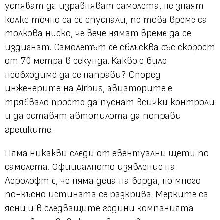
успяват да изравняват самолета, не знаят
колко точно са се спуснали, по това време са
толкова ниско, че вече нямат време да се
издигнат. Самолетът се сблъсква със скорост
от 70 метра в секунда. Какво е било
необходимо да се направи? Според
инженерите на Airbus, авиаторите е
трябвало просто да пуснат всички контроли
и да оставят автопилота да поправи
грешките.
Няма никакви следи от евентуални щети по
самолета. Официалното изявление на
Аеролофт е, че няма деца на борда, но много
по-късно истината се разкрива. Мерките са
ясни и в следващите години компанията