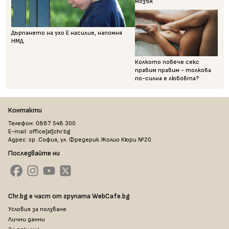
мозък
Дърпането на ухо Е насилие, напомня
НМД
Колкото повече секс
правим правим - толкова
по-силна е любовта?
Контакти
Телефон: 0887 548 300
E-mail: office[at]chr.bg
Адрес: гр. София, ул. Фредерик Жолио Кюри №20
Последвайте ни
Chr.bg е част от групата WebCafe.bg
Условия за ползване
Лични данни