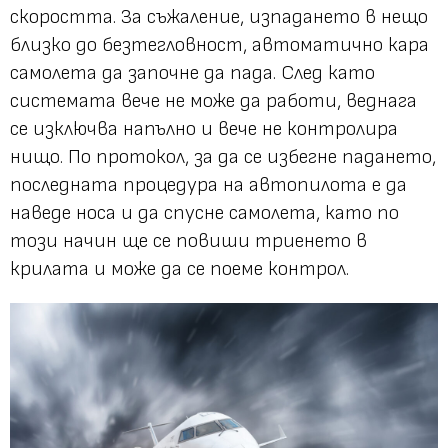
скоростта. За съжаление, изпадането в нещо
близко до безтегловност, автоматично кара
самолета да започне да пада. След като
системата вече не може да работи, веднага
се изключва напълно и вече не контролира
нищо. По протокол, за да се избегне падането,
последната процедура на автопилота е да
наведе носа и да спусне самолета, като по
този начин ще се повиши триенето в
крилата и може да се поеме контрол.