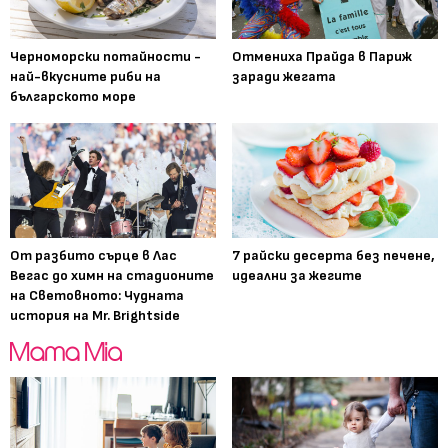
Черноморски потайности -
Отмениха Прайда в Париж
най-вкусните риби на
заради жегата
българското море
От разбито сърце в Лас
7 райски десерта без печене,
Вегас до химн на стадионите
идеални за жегите
на Световното: Чудната
история на Mr. Brightside