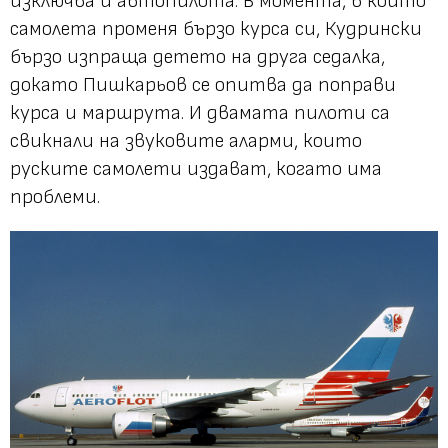
изключва и автопилота. В момента, в който
самолета променя бързо курса си, Кудрински
бързо изпраща детето на друга седалка,
докато Пишкарьов се опитва да поправи
курса и маршрута. И двамата пилоти са
свикнали на звуковите аларми, които
руските самолети издават, когато има
проблеми.