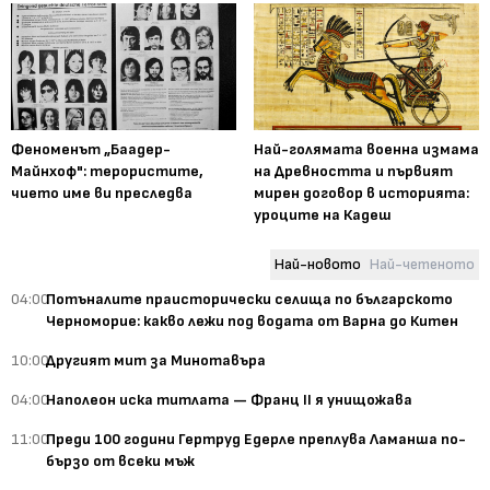
Феноменът „Баадер-
Най-голямата военна измама
Майнхоф": терористите,
на Древността и първият
чието име ви преследва
мирен договор в историята:
уроците на Кадеш
Най-новото
Най-четеното
04:00
Потъналите праисторически селища по българското
Черноморие: какво лежи под водата от Варна до Китен
10:00
Другият мит за Минотавъра
04:00
Наполеон иска титлата — Франц II я унищожава
11:00
Преди 100 години Гертруд Едерле преплува Ламанша по-
бързо от всеки мъж