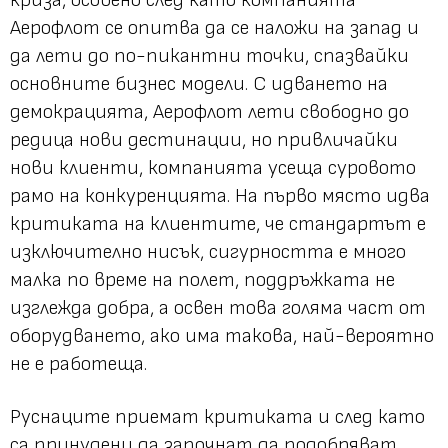
Аерофлот се опитва да се наложи на запад и
да лети до по-пикантни точки, спазвайки
основните бизнес модели. С идването на
демокрацията, Аерофлот лети свободно до
редица нови дестинации, но привличайки
нови клиенти, компанията усеща суровото
рамо на конкуренцията. На първо място идва
критиката на клиентите, че стандартът е
изключително нисък, сигурността е много
малка по време на полет, поддръжката не
изглежда добра, а освен това голяма част от
оборудването, ако има такова, най-вероятно
не е работеща.
Руснаците приемат критиката и след като
са принудени да започнат да подобряват