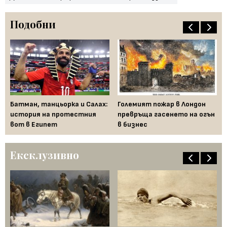
Подобни
Юд
тр
о
Батман, танцьорка и Салах:
Големият пожар в Лондон
от
история на протестния
превръща гасенето на огън
вот в Египет
в бизнес
Ексклузивно