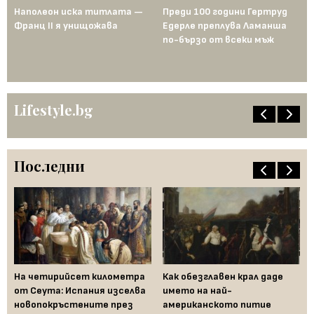
Наполеон иска титлата —
Преди 100 години Гертруд
Аш
Франц II я унищожава
Едерле преплува Ламанша
ко
по-бързо от всеки мъж
по
Lifestyle.bg
Последни
—
На четирийсет километра
Как обезглавен крал даде
Fe
от Сеута: Испания изселва
името на най-
за
новопокръстените през
американското питие
на