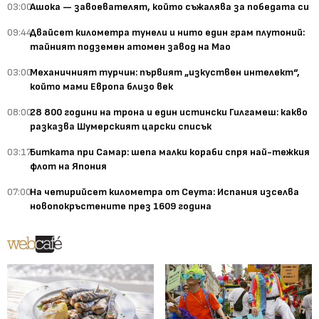
03:00
Ашока — завоевателят, който съжалява за победата си
09:44
Двайсет километра тунели и нито един грам плутоний:
тайният подземен атомен завод на Мао
03:00
Механичният турчин: първият „изкуствен интелект“,
който мами Европа близо век
08:00
28 800 години на трона и един истински Гилгамеш: какво
разказва Шумерският царски списък
03:17
Битката при Самар: шепа малки кораби спря най-тежкия
флот на Япония
07:00
На четирийсет километра от Сеута: Испания изселва
новопокръстените през 1609 година