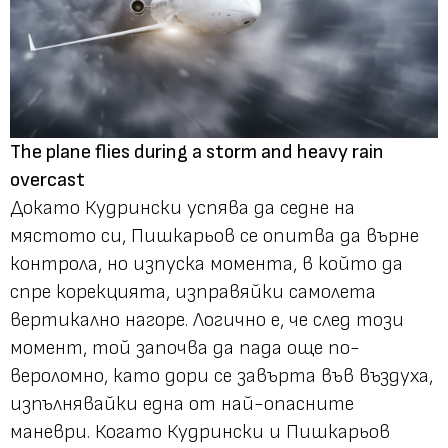
The plane flies during a storm and heavy rain
overcast
Докато Кудрински успява да седне на
мястото си, Пишкарьов се опитва да върне
контрола, но изпуска момента, в който да
спре корекцията, изправяйки самолета
вертикално нагоре. Логично е, че след този
момент, той започва да пада още по-
вероломно, като дори се завърта във въздуха,
изпълнявайки една от най-опасните
маневри. Когато Кудрински и Пишкарьов