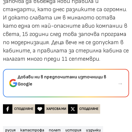
започва да въвежда нови правила и
стандарти, като днес разликите са огромни.
И докато славата им в миналото остава
като една от най-опасните авио компании в
света, 15 години след това започва програма
по модернизация. Деца вече не се допускат в
кабините, а правилата за стерилна кабина се
налагат много преди 11 септември.
Добави ни в предпочитани източници в
→
Google
СПОДЕЛЯНЕ
ХАРЕСВА МИ
СПОДЕЛЯНЕ
русия
катастрофа
полет
история
издънки