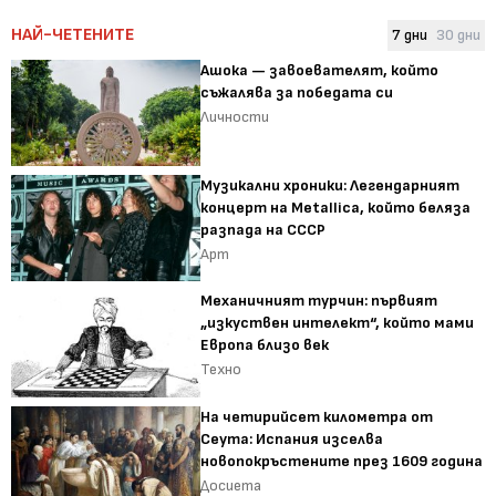
НАЙ-ЧЕТЕНИТЕ
7 дни
30 дни
Ашока — завоевателят, който
съжалява за победата си
Личности
Музикални хроники: Легендарният
концерт на Metallica, който беляза
разпада на СССР
Арт
Механичният турчин: първият
„изкуствен интелект“, който мами
Европа близо век
Техно
На четирийсет километра от
Сеута: Испания изселва
новопокръстените през 1609 година
Досиета