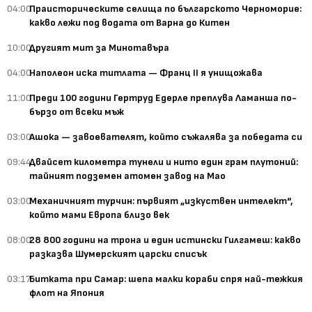
04:00
Праисторическите селища по българското Черноморие:
какво лежи под водата от Варна до Китен
10:00
Другият мит за Минотавъра
04:00
Наполеон иска титлата — Франц II я унищожава
11:00
Преди 100 години Гертруд Едерле преплува Ламанша по-
бързо от всеки мъж
03:00
Ашока — завоевателят, който съжалява за победата си
09:44
Двайсет километра тунели и нито един грам плутоний:
тайният подземен атомен завод на Мао
03:00
Механичният турчин: първият „изкуствен интелект“,
който мами Европа близо век
08:00
28 800 години на трона и един истински Гилгамеш: какво
разказва Шумерският царски списък
03:17
Битката при Самар: шепа малки кораби спря най-тежкия
флот на Япония