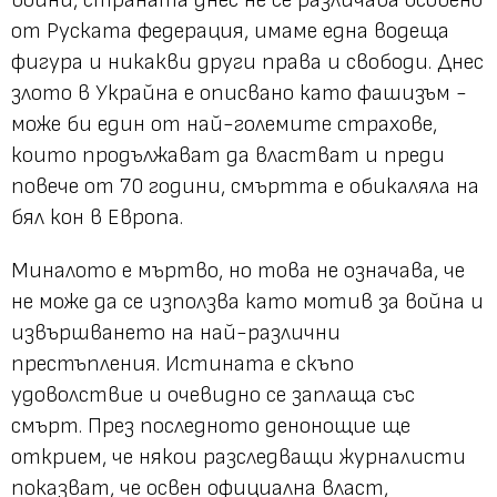
от Руската федерация, имаме една водеща
фигура и никакви други права и свободи. Днес
злото в Украйна е описвано като фашизъм -
може би един от най-големите страхове,
които продължават да властват и преди
повече от 70 години, смъртта е обикаляла на
бял кон в Европа.
Миналото е мъртво, но това не означава, че
не може да се използва като мотив за война и
извършването на най-различни
престъпления. Истината е скъпо
удоволствие и очевидно се заплаща със
смърт. През последното денонощие ще
открием, че някои разследващи журналисти
показват, че освен официална власт,