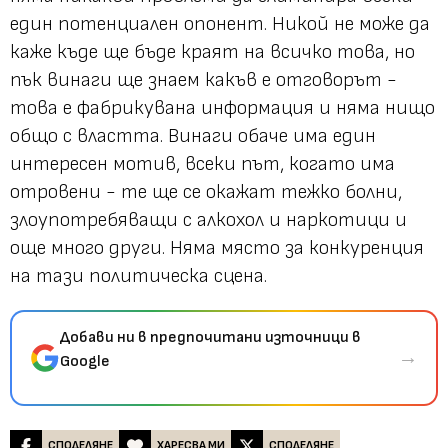
един потенциален опонент. Никой не може да
каже къде ще бъде краят на всичко това, но
пък винаги ще знаем какъв е отговорът -
това е фабрикувана информация и няма нищо
общо с властта. Винаги обаче има един
интересен мотив, всеки път, когато има
отровени - те ще се окажат тежко болни,
злоупотребяващи с алкохол и наркотици и
още много други. Няма място за конкуренция
на тази политическа сцена.
Добави ни в предпочитани източници в
→
Google
СПОДЕЛЯНЕ
ХАРЕСВА МИ
СПОДЕЛЯНЕ