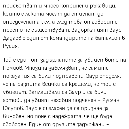
присъстват и много копринени ръкавици,
които с лекота могат да стигнат до
определената цел, а след това отговорите
просто не съществуват. Задържаният Заур
Дадаев е един от командирите на батальон в
Русия.
Той е един от задържаните за убийството на
Немцов. Мнозина забелязват, че самите
показания са били подправени. Заур споделя,
че на разпита всички са крещели, че той е
убиецът. Заплашвали са Заур и са били
готови да убият неговия подченен - Руслан
Юсупов. Заур е съгласен да се признае за
виновен, но поне с надеждата, че ще бъде
свободен. Един от другите задържани -