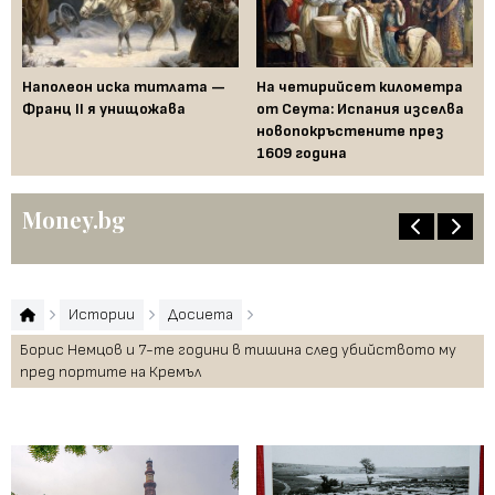
Наполеон иска титлата —
На четирийсет километра
Fe
Франц II я унищожава
от Сеута: Испания изселва
за
новопокръстените през
на
1609 година
Бъ
Money.bg
Истории
Досиета
Борис Немцов и 7-те години в тишина след убийството му
пред портите на Кремъл