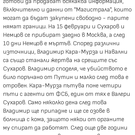
готови да продават всякаква информация,
включително и данни от "Магистрала", които
могат да бъдат закупени свободно - парите
нямат граници. На 15 февруари и Сухаров и
Немцов се прибират заедно в Москва, а след
10 дни Немцов е мъртъв. Според различни
източници, Владимир Кара-Мурза и Навални
са също станали жертва на срещите със
Сухаров. Владимир споделя, че убийството е
било поръчано от Путин и малко след това е
отровен. Кара-Мурза пътува поне четири
пъти с агенти от ФСБ, един от тях е Валери
Сухаров. Само няколко дена след това
Владимир ще припадне и ще се озове в
болница с кома, защото някои от органите
му спират да работят. След още две години