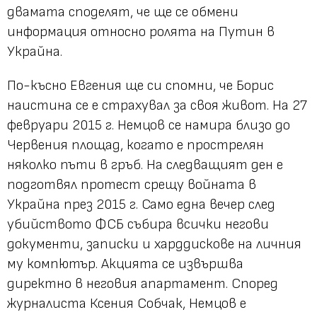
двамата споделят, че ще се обмени
информация относно ролята на Путин в
Украйна.
По-късно Евгения ще си спомни, че Борис
наистина се е страхувал за своя живот. На 27
февруари 2015 г. Немцов се намира близо до
Червения площад, когато е прострелян
няколко пъти в гръб. На следващият ден е
подготвял протест срещу войната в
Украйна през 2015 г. Само една вечер след
убийството ФСБ събира всички негови
документи, записки и харддискове на личния
му компютър. Акцията се извършва
директно в неговия апартамент. Според
журналиста Ксения Собчак, Немцов е