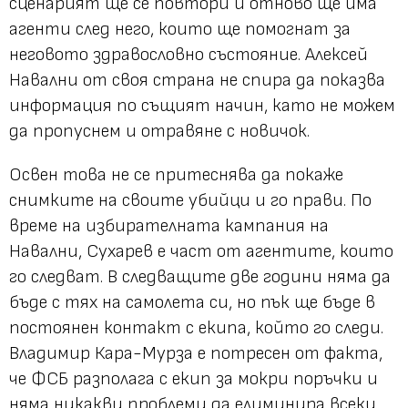
сценарият ще се повтори и отново ще има
агенти след него, които ще помогнат за
неговото здравословно състояние. Алексей
Навални от своя страна не спира да показва
информация по същият начин, като не можем
да пропуснем и отравяне с новичок.
Освен това не се притеснява да покаже
снимките на своите убийци и го прави. По
време на избирателната кампания на
Навални, Сухарев е част от агентите, които
го следват. В следващите две години няма да
бъде с тях на самолета си, но пък ще бъде в
постоянен контакт с екипа, който го следи.
Владимир Кара-Мурза е потресен от факта,
че ФСБ разполага с екип за мокри поръчки и
няма никакви проблеми да елиминира всеки