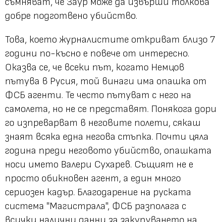
съмняват, че Заур може да извърши толкова
добре подготвено убийство.
Това, което журналистите откриват близо 7
години по-късно е повече от интересно.
Оказва се, че всеки път, когато Немцов
пътува в Русия, той винаги има опашка от
ФСБ агенти. Те често пътуват с него на
самолета, но не се представят. Понякога дори
го изпреварват в неговите полети, сякаш
знаят всяка една негова стъпка. Почти цяла
година преди неговото убийство, опашката
носи името Валери Сухарев. Същият не е
просто обикновен агент, а един много
сериозен кадър. Благодарение на руската
система "Магистрала", ФСБ разполага с
всички налични данни за закупуването на