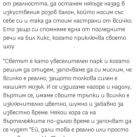
от реалността, да останем някъде назад в
изкуствения розов балон, който носим със
себе си и така да стоим настрани от всичко.
Ето защо си спомняме една от последните
речи на Бил Хикс, когато приключва своето
шоу:
"Светът е като увеселителен парк и когато
решим да отидем, започваме да си мислим, че
всичко е реално, защото толкова силен е
нашият мозък. И се издигаме нагоре и надолу,
въртим се, имаме своите тръпки и всичко е
изключително цветно, шумно и забавно за
известно време. Някои хора са на
въртележките по-дълго време и започват да
се чудят "Ей, дали това е реално или просто