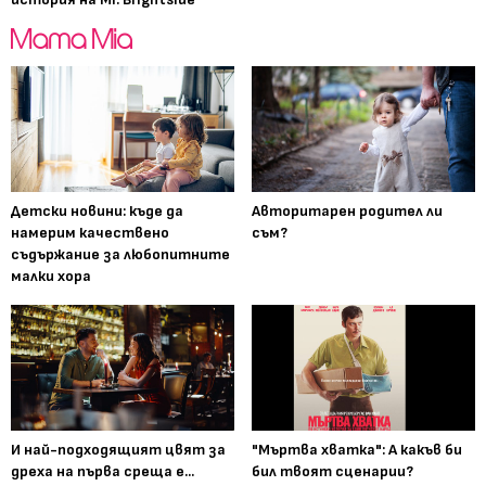
Детски новини: къде да
Авторитарен родител ли
намерим качествено
съм?
съдържание за любопитните
малки хора
И най-подходящият цвят за
"Мъртва хватка": А какъв би
дреха на първа среща е...
бил твоят сценарии?