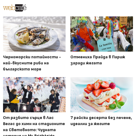
Черноморски потайности -
Отмениха Прайда в Париж
най-вкусните риби на
заради жегата
българското море
От разбито сърце в Лас
7 райски десерта без печене,
Вегас до химн на стадионите
идеални за жегите
на Световното: Чудната
история на Mr. Brightside