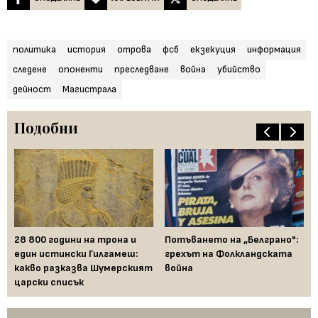
политика
история
отрова
фсб
екзекуция
информация
следене
опоненти
преследване
война
убийство
дейност
Магистрала
Подобни
УП
Ро
от
28 800 години на трона и
Потъването на „Белграно":
во
33
един истински Гилгамеш:
грехът на Фолкландската
какво разказва Шумерският
война
царски списък