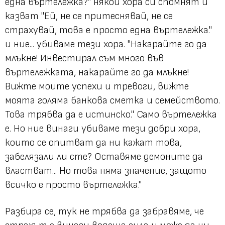
една въртележка?" някои хора си спомнят и
казват "Ей, не се притеснявай, не се
страхувай, това е просто една въртележка."
и ние... убиваме тези хора. "Накарайте го да
млъкне! Инвестирал съм много във
въртележката, накарайте го да млъкне!
Вижте моите успехи и тревоги, вижте
моята голяма банкова сметка и семейството.
Това трябва да е истинско." Само въртележка
е. Но ние винаги убиваме тези добри хора,
които се опитват да ни кажат това,
забелязали ли сте? Оставяме демоните да
властват... Но това няма значение, защото
всичко е просто въртележка."
Разбира се, тук не трябва да забравяме, че