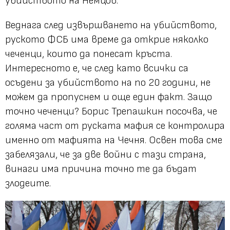
убийството на Немцов.
Веднага след извършването на убийството,
руското ФСБ има време да открие няколко
чеченци, които да понесат кръста.
Интересното е, че след като всички са
осъдени за убийството на по 20 години, не
можем да пропуснем и още един факт. Защо
точно чеченци? Борис Трепашкин посочва, че
голяма част от руската мафия се контролира
именно от мафията на Чечня. Освен това сме
забелязали, че за две войни с тази страна,
винаги има причина точно те да бъдат
злодеите.