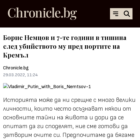
Борис Немцов и 7-те години в тишина
след убийството му пред портите на
Кремъл
Chronicle.bg
29.03.2022, 11:24
Историята може да ни срещне с много велики
личности, които често осъзнават някои от
основните тайни на живота и дори да се
опитат да ги споделят, ние сме готови да
затворим очите си. Предпочитаме да бягаме