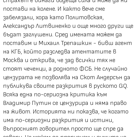
страхът е винаги водеща сила и може да ни
постави на колене. И както вече сме
забелязали, хора като Политовская,
Александър Литвиненко и още много други ще
бъдат заглушени. Сред имената можем да
поставим и Михаил Трепашкин - бивш агент
на КГБ, който разследва атентатите в
Москва и открива, че зад всички тях не
стоят чеченци, а родното ФСБ. Не случайно
цензурата не позволява на Скот Андерсън да
публикува своите разкрития в руското GQ.
Всяка една по-сериозна критика към
Владимир Путин се цензурира и няма право
на живот. Историята ни показва, че когато
има по-сериозни разкрития и истини,
въпросният говорител просто ще спре да