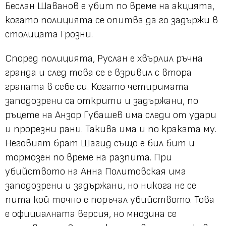
Беслан Шаванов е убит по време на акцията,
когато полицията се опитва да го задържи в
столицата Грозни.
Според полицията, Руслан е хвърлил ръчна
гранда и след това се е взривил с втора
граната в себе си. Когато четиримата
заподозрени са открити и задържани, по
ръцете на Анзор Губашев има следи от удари
и прорезни рани. Такива има и по краката му.
Неговият брат Шагид също е бил бит и
тормозен по време на разпита. При
убийството на Анна Политовская има
заподозрени и задържани, но никога не се
пита кой точно е поръчал убийството. Това
е официалната версия, но мнозина се