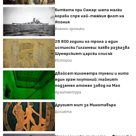
Битката при Самар: шепа малки
кораби спря най-тежкия флот на
Япония
Военни хроники
28 800 години на трона и един
истински Гилгамеш: какво разказва
Шумерският царски списък
Истории
Двайсет километра тунели и нито
един грам плутоний: тайният
подземен атомен завод на Мао
Архитектура
Другият мит за Минотавъра
Досиета