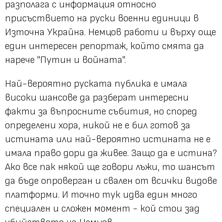
разполага с информация относно
присъствието на руски военни единици в
Източна Украйна. Немцов работи и върху още
един интересен репортаж, който смята да
нарече "Путин и войната".
Най-вероятно руската публика е имала
високи шансове да разберат интересни
факти за въпросните събития, но според
определени хора, никой не е бил готов за
истината или най-вероятно истината не е
имала право дори да живее. Защо да е истина?
Ако все пак някой ще говори лъжи, то шансът
да бъде опроверган и свален от всички видове
платформи. И точно тук идва един много
специален и сложен момент - кой стои зад