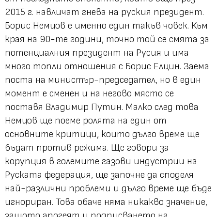
2015 г. навличат гнева на руския президент.
Борис Немцов е именно един такъв човек. Към
края на 90-те години, точно той се смята за
потенциалния президент на Русия и има
много топли отношения с Борис Елцин. Заема
поста на министър-председател, но в един
момент е сменен и на негово място се
поставя Владимир Путин. Малко след това
Немцов ще поеме ролята на един от
основните критици, които дълго време ще
бъдат против режима. Ще говори за
корупция в големите газови индустрии на
Руската федерация, ще започне да споделя
най-различни проблеми и дълго време ще бъде
игнориран. Това обаче няма никакво значение,
защото апогеят и подписването на