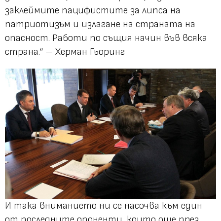
заклеймите пацифистите за липса на
патриотизъм и излагане на страната на
опасност. Работи по същия начин във всяка
страна.“ – Хeрман Гьоринг
И така вниманието ни се насочва към един
от последните опоненти, които още през