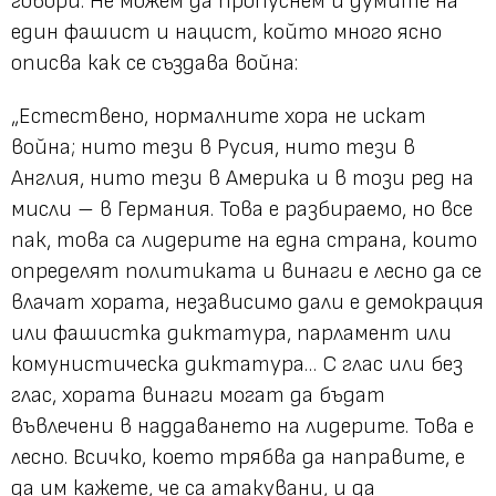
говори. Не можем да пропуснем и думите на
един фашист и нацист, който много ясно
описва как се създава война:
„Естествено, нормалните хора не искат
война; нито тези в Русия, нито тези в
Англия, нито тези в Америка и в този ред на
мисли – в Германия. Това е разбираемо, но все
пак, това са лидерите на една страна, които
определят политиката и винаги е лесно да се
влачат хората, независимо дали е демокрация
или фашистка диктатура, парламент или
комунистическа диктатура… С глас или без
глас, хората винаги могат да бъдат
въвлечени в наддаването на лидерите. Това е
лесно. Всичко, което трябва да направите, е
да им кажете, че са атакувани, и да