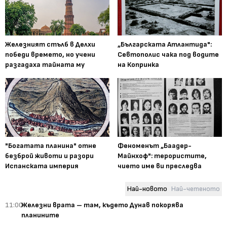
Железният стълб в Делхи
„Българската Атлантида":
победи времето, но учени
Севтополис чака под водите
разгадаха тайната му
на Копринка
"Богатата планина" отне
Феноменът „Баадер-
безброй животи и разори
Майнхоф": терористите,
Испанската империя
чието име ви преследва
Най-новото
Най-четеното
11:00
Железни врата – там, където Дунав покорява
планините