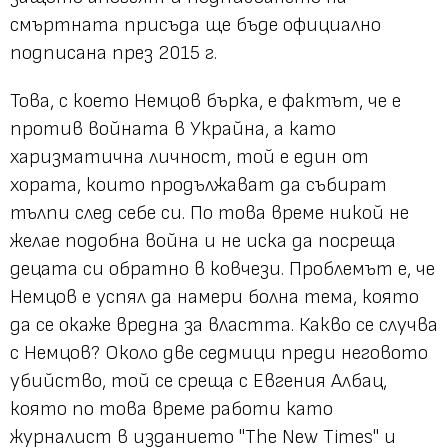
смъртната присъда ще бъде официално
подписана през 2015 г.
Това, с което Немцов бърка, е фактът, че е
против войната в Украйна, а като
харизматична личност, той е един от
хората, които продължават да събират
тълпи след себе си. По това време никой не
желае подобна война и не иска да посреща
децата си обратно в ковчези. Проблемът е, че
Немцов е успял да намери болна тема, която
да се окаже вредна за властта. Какво се случва
с Немцов? Около две седмици преди неговото
убийство, той се среща с Евгения Албац,
която по това време работи като
журналист в изданието "The New Times" и