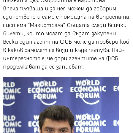
тяхната цел. Скоростта е наистина
впечатляваща и за нея можем да говорим
единствено и само с помощта на въпросната
система "Магистрала". Същата следи всички
билети, които могат да бъдат закупени.
Всеки един агент на ФСБ може да провери кой
в какъв самолет се вози и къде пътува. Най-
интересното е, че дори агентите на ФСБ
продължават да се записват.