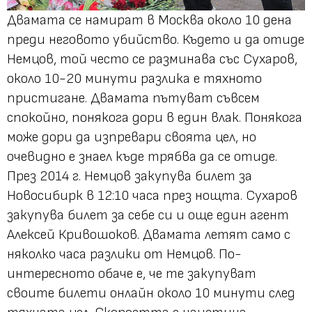
Двамата се намират в Москва около 10 дена
преди неговото убийство. Където и да отиде
Немцов, той често се разминава със Сухаров,
около 10-20 минути разлика е тяхното
пристигане. Двамата пътуват съвсем
спокойно, понякога дори в един влак. Понякога
може дори да изпревари своята цел, но
очевидно е знаел къде трябва да се отиде.
През 2014 г. Немцов закупува билет за
Новосибирк в 12:10 часа през нощта. Сухаров
закупува билет за себе си и още един агент
Алексей Кривошоков. Двамата летят само с
няколко часа разлики от Немцов. По-
интересното обаче е, че те закупуват
своите билети онлайн около 10 минути след