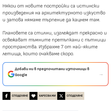
Някои от новите постройки са истински
произведения на архитектурното изкуство
и затова нямаме търпение да кацнем там.
Плановете са стилни, изглеждат прекрасно и
освежават тъмните претъпкани с пътници
пространства. Избрахме 7 от най-яките
летища, които очакваме скоро.
Добави ни в предпочитани източници в
→
Google
СПОДЕЛЯНЕ
ХАРЕСВА МИ
СПОДЕЛЯНЕ