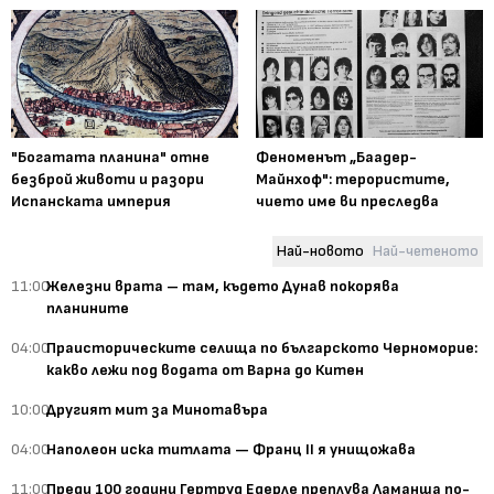
"Богатата планина" отне
Феноменът „Баадер-
безброй животи и разори
Майнхоф": терористите,
Испанската империя
чието име ви преследва
Най-новото
Най-четеното
11:00
Железни врата – там, където Дунав покорява
планините
04:00
Праисторическите селища по българското Черноморие:
какво лежи под водата от Варна до Китен
10:00
Другият мит за Минотавъра
04:00
Наполеон иска титлата — Франц II я унищожава
11:00
Преди 100 години Гертруд Едерле преплува Ламанша по-