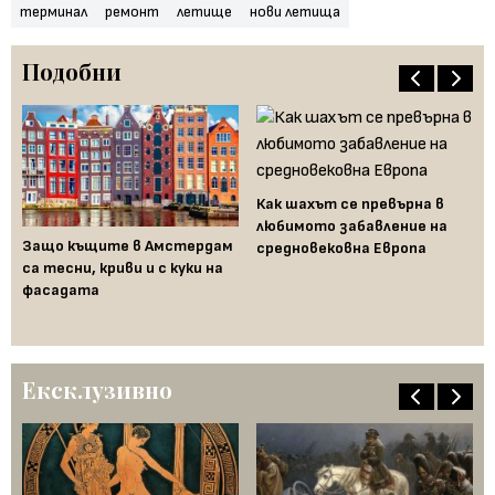
терминал
ремонт
летище
нови летища
Подобни
Как шахът се превърна в
любимото забавление на
Защо къщите в Амстердам
средновековна Европа
Би
са тесни, криви и с куки на
го
фасадата
пл
ри
Ексклузивно