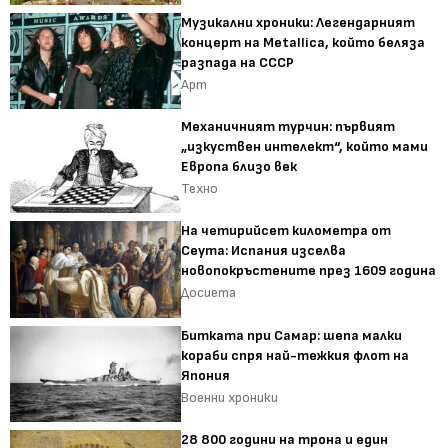
Музикални хроники: Легендарният
концерт на Metallica, който беляза
разпада на СССР
Арт
Механичният турчин: първият
„изкуствен интелект“, който мами
Европа близо век
Техно
На четирийсет километра от
Сеута: Испания изселва
новопокръстените през 1609 година
Досиета
Битката при Самар: шепа малки
кораби спря най-тежкия флот на
Япония
Военни хроники
28 800 години на трона и един