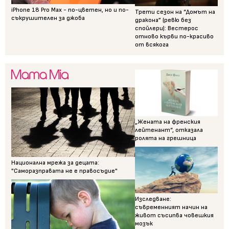
iPhone 18 Pro Max - по-цветен, но и по-
Трети сезон на “Домът на
съкрушителен за джоба
дракона” (ревю без
спойлери): Вестерос
отново кърви по-красиво
от всякога
„Жената на френския
лейтенант“, отказала
ролята на грешница
Национална мрежа за децата:
"Саморазправата не е правосъдие"
Изследване:
съвременният начин на
живот съсипва човешкия
мозък