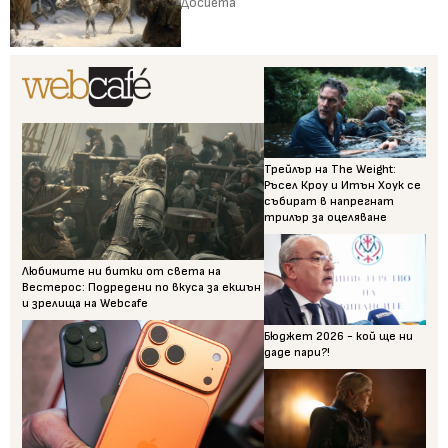
Досиета
Трейлър на The Weight:
Ръсел Кроу и Итън Хоук се
събират в напрегнат
трилър за оцеляване
Любимите ни битки от света на
Вестерос: Подредени по вкуса за екшън
и зрелища на Webcafe
Бюджет 2026 - кой ще ни
даде пари?!