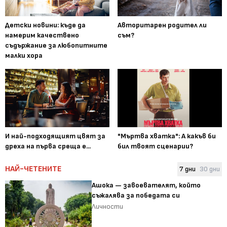
Детски новини: къде да
Авторитарен родител ли
намерим качествено
съм?
съдържание за любопитните
малки хора
И най-подходящият цвят за
"Мъртва хватка": А какъв би
дреха на първа среща е...
бил твоят сценарии?
НАЙ-ЧЕТЕНИТЕ
7 дни
30 дни
Ашока — завоевателят, който
съжалява за победата си
Личности