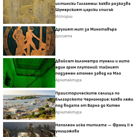
истински Гилгамеш: какво разказва
Шумерският царски списък
Истории
Другият мит за Минотавъра
Досиета
Двайсет километра тунели и нито
един грам плутоний: тайният
подземен атомен завод на Мао
Архитектура
Праисторическите селища по
българското Черноморие: какво лежи
под водата от Варна до Китен
Архитектура
Наполеон иска титлата — Франц II я
унищожава