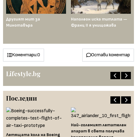
ща
Другият мит за
Наполеон иска титлата —
Пр
Минотавъра
Франц II я унищожава
Ед
од
по
ен
Коментари:
0
Остави коментар
Lifestyle.bg
Последни
Ха
Най-големият летателен
са
апарат в света получава
вк
Летящата кола на Boeing