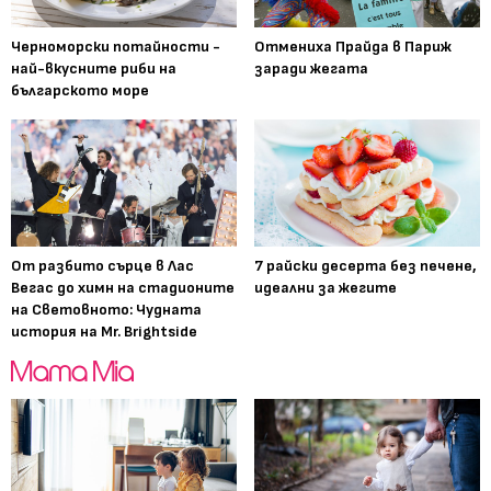
Черноморски потайности -
Отмениха Прайда в Париж
най-вкусните риби на
заради жегата
българското море
От разбито сърце в Лас
7 райски десерта без печене,
Вегас до химн на стадионите
идеални за жегите
на Световното: Чудната
история на Mr. Brightside