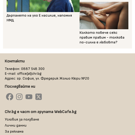
Дърпането на ухо Е насилие, напомня
НМД
Колкото повече секс
правим правим - толкова
по-силна е любовта?
Контакти
Телефон: 0887 548 300
E-mail: office[at]chr.bg
Адрес: гр. София, ул. Фредерик Жолио Кюри №20
Последвайте ни
Chr.bg е част от групата WebCafe.bg
Условия за ползване
Лични данни
За реклама