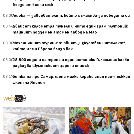
бързо от всеки мъж
03:00
Ашока — завоевателят, който съжалява за победата си
09:44
Двайсет километра тунели и нито един грам плутоний:
тайният подземен атомен завод на Мао
03:00
Механичният турчин: първият „изкуствен интелект“,
който мами Европа близо век
08:00
28 800 години на трона и един истински Гилгамеш: какво
разказва Шумерският царски списък
03:17
Битката при Самар: шепа малки кораби спря най-тежкия
флот на Япония