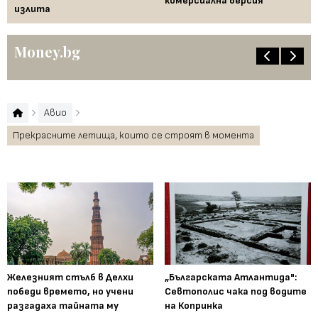
комерсиална версия
излита
Money.bg
Авио
Прекрасните летища, които се строят в момента
Железният стълб в Делхи
„Българската Атлантида":
победи времето, но учени
Севтополис чака под водите
разгадаха тайната му
на Копринка