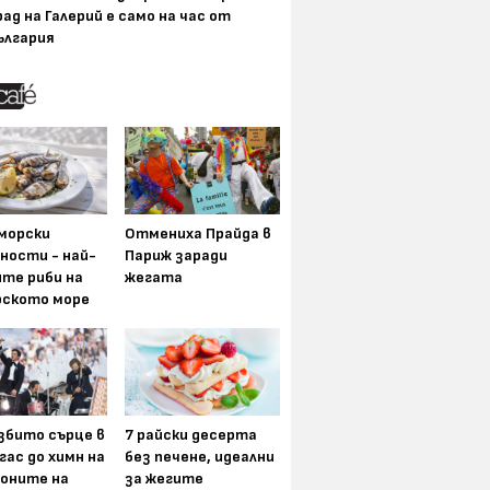
рад на Галерий е само на час от
ългария
морски
Отмениха Прайда в
ности - най-
Париж заради
ите риби на
жегата
рското море
збито сърце в
7 райски десерта
гас до химн на
без печене, идеални
оните на
за жегите