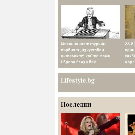
Двайсет километра тунели
Механичният турчин:
28 8
и нито един грам плутоний:
първият „изкуствен
един
тайният подземен атомен
интелект“, който мами
какв
завод на Мао
Европа близо век
царс
Lifestyle.bg
Последни