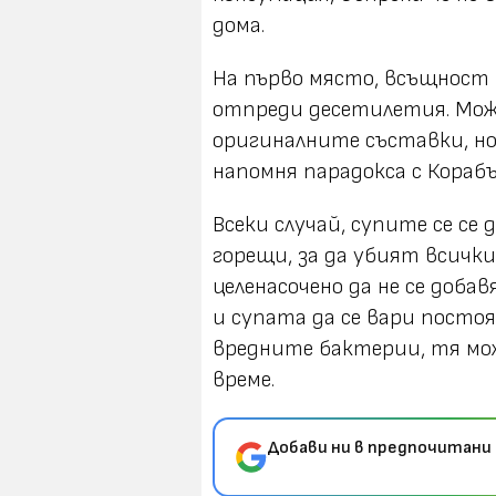
дома.
На първо място, всъщност 
отпреди десетилетия. Може
оригиналните съставки, но
напомня парадокса с Корабъ
Всеки случай, супите се се
горещи, за да убият всичк
целенасочено да не се доба
и супата да се вари посто
вредните бактерии, тя може
време.
Добави ни в предпочитани 