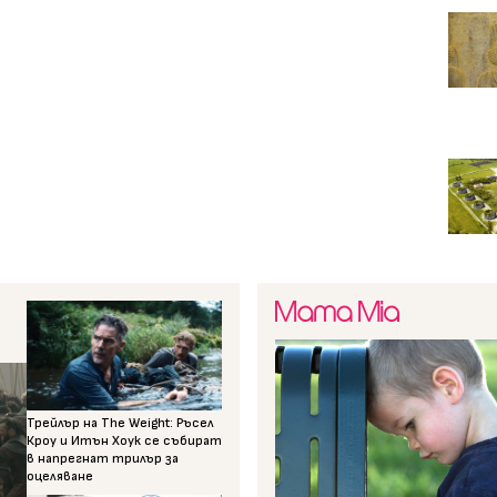
Трейлър на The Weight: Ръсел
Кроу и Итън Хоук се събират
в напрегнат трилър за
оцеляване