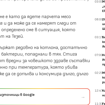
03:00
М
„
Е
не е като да ядете парчета месо
08:00
2
 и да може да се намерят следи от
и
Ш
 определено сме в ситуация, която
т на Тезей.
03:17
Б
к
Я
 държат редовно на котлона, достатъчно
и бактерии, попаднали в тях. Стига
07:00
Н
И
вят вредни за човешкото здраве съставки
п
янно при температура, която убива
02:20
М
 да се допълва и консумира дълго, дълго
к
р
12:47
К
източници в Google
н
→
11:33
F