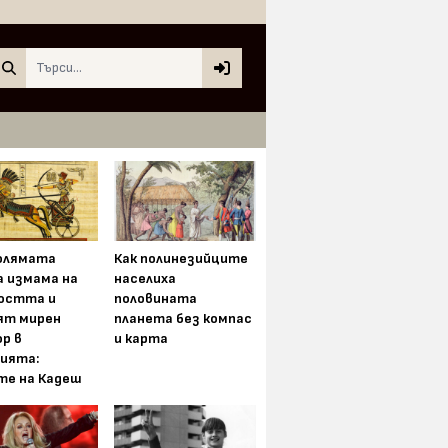
Search
олямата
Как полинезийците
а измама на
населиха
остта и
половината
ят мирен
планета без компас
р в
и карта
ията:
те на Кадеш