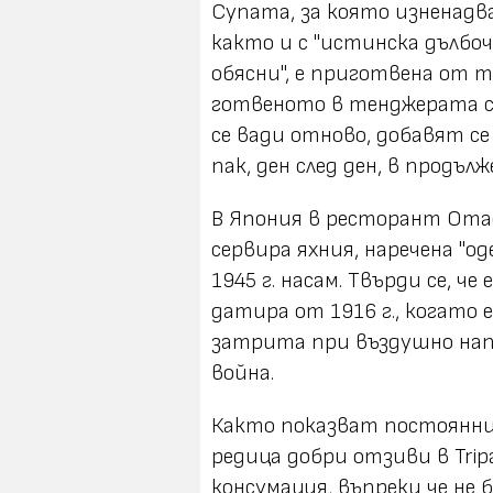
Супата, за която изненадва
както и с "истинска дълбоч
обясни", е приготвена от т
готвеното в тенджерата се
се вади отново, добавят с
пак, ден след ден, в продъл
В Япония в ресторант Отаф
сервира яхния, наречена "о
1945 г. насам. Твърди се, 
датира от 1916 г., когато 
затрита при въздушно нап
война.
Както показват постоянни
редица добри отзиви в Tripa
консумация, въпреки че не 