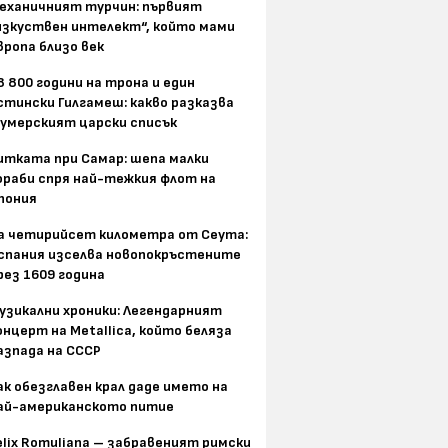
еханичният турчин: първият
изкуствен интелект“, който мами
вропа близо век
8 800 години на трона и един
стински Гилгамеш: какво разказва
умерският царски списък
итката при Самар: шепа малки
ораби спря най-тежкия флот на
пония
а четирийсет километра от Сеута:
спания изселва новопокръстените
рез 1609 година
узикални хроники: Легендарният
онцерт на Metallica, който беляза
азпада на СССР
ак обезглавен крал даде името на
ай-американското питие
elix Romuliana – забравеният римски