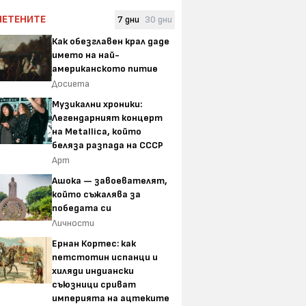
ЧЕТЕНИТЕ
7 дни
30 дни
Как обезглавен крал даде
името на най-
американското питие
Досиета
Музикални хроники:
Легендарният концерт
на Metallica, който
беляза разпада на СССР
Арт
Ашока — завоевателят,
който съжалява за
победата си
Личности
Ернан Кортес: как
петстотин испанци и
хиляди индиански
съюзници сриват
империята на ацтеките