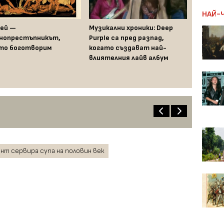
НАЙ-
ей —
Музикални хроники: Deep
нопрестъпникът,
Purple са пред разпад,
то боготворим
когато създават най-
влиятелния лайв албум
нт сервира супа на половин век