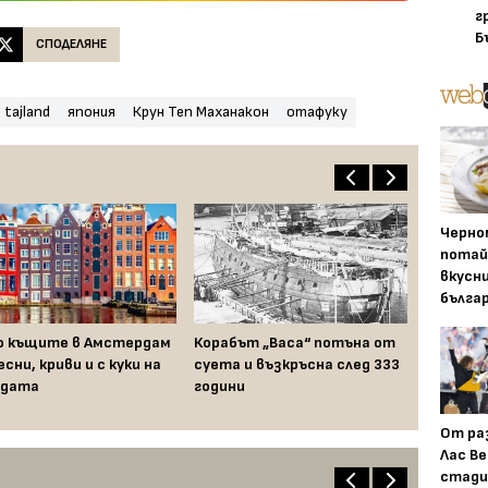
г
Б
СПОДЕЛЯНЕ
tajland
япония
Крун Теп Маханакон
отафуку
Черно
потай
вкусн
бълга
 къщите в Амстердам
Корабът „Васа“ потъна от
сни, криви и с куки на
суета и възкръсна след 333
адата
години
От ра
Лас Ве
стади