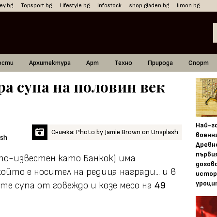
ey.bg
Topsport.bg
Lifestyle.bg
Infostock
shop.gladen.bg
limon.bg
ости
Архитектура
Арт
Техно
Природа
Спорт
ра супа на половин век
Най-г
Снимка: Photo by Jamie Brown on Unsplash
военн
Древн
първи
(по-известен като Банкок) има
догово
йто е носител на редица награди... и в
истор
уроци
те супа от говеждо и козе месо на
49