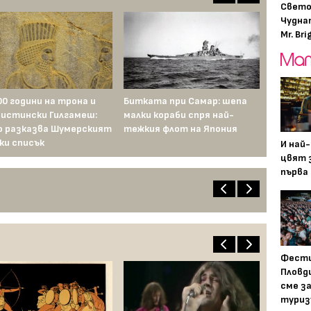
Свето
Чудна
Mr. Bri
00 години на трона и
Битката при Самар: шепа
 истински Гилгамеш:
малки кораби спря най-
о разказва Шумерският
тежкия флот на Япония
ки списък
И най
цвят з
първа 
Фести
Пловди
сме з
туриз