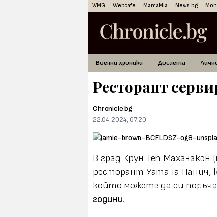
WMG
Webcafe
MamaMia
News.bg
Mon
Военни хроники
Досиета
Личн
Ресторант серви
Chronicle.bg
22.04.2024, 07:20
В град Крун Теп Маханакон 
ресторант Уатана Панич, ко
който можете да си поръча
години
.