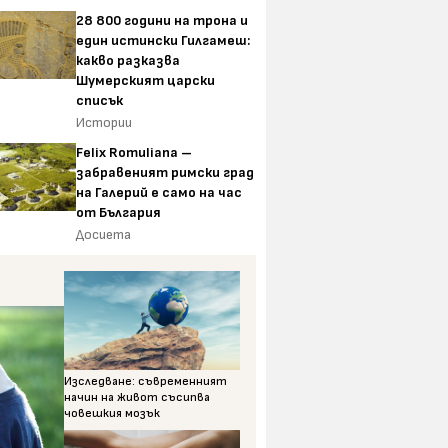
28 800 години на трона и
един истински Гилгамеш:
какво разказва
Шумерският царски
списък
Истории
Felix Romuliana –
забравеният римски град
на Галерий е само на час
от България
Досиета
Изследване: съвременният
начин на живот съсипва
човешкия мозък