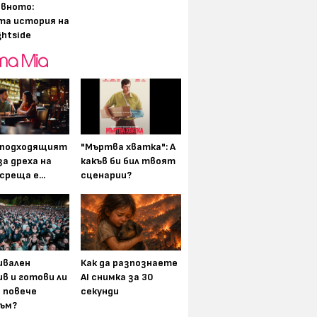
вното:
та история на
ghtside
-подходящият
"Мъртва хватка": А
а дреха на
какъв би бил твоят
среща е...
сценарии?
вален
Как да разпознаете
в и готови ли
AI снимка за 30
а повече
секунди
ъм?