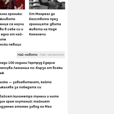
лни хроники:
От Монреал до
жливото
бягството през
енце се научи
границата: двата
ва в себе си и
живота на Надя
 една от най-
Команечи
ите
нски певици
Най-новото
Най-четеното
реди 100 години Гертруд Едерле
реплува Ламанша по-бързо от всеки
ъж
шока — завоевателят, който
ъжалява за победата си
вайсет километра тунели и нито
дин грам плутоний: тайният
одземен атомен завод на Мао