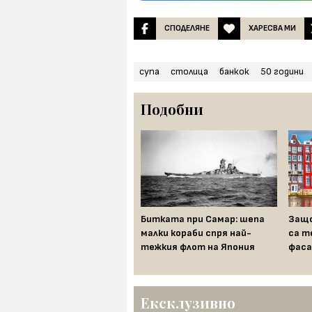
СПОДЕЛЯНЕ
ХАРЕСВА МИ
супа
столица
банкок
50 години
Подобни
Механичният турчин:
Битката при Самар: шепа
Защо
първият „изкуствен
малки кораби спря най-
са те
интелект“, който мами
тежкия флот на Япония
фас
Европа близо век
Ексклузивно