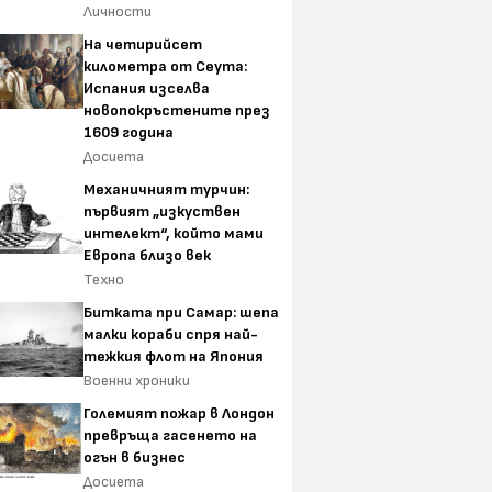
Личности
На четирийсет
километра от Сеута:
Испания изселва
новопокръстените през
1609 година
Досиета
Механичният турчин:
първият „изкуствен
интелект“, който мами
Европа близо век
Техно
Битката при Самар: шепа
малки кораби спря най-
тежкия флот на Япония
Военни хроники
Големият пожар в Лондон
превръща гасенето на
огън в бизнес
Досиета