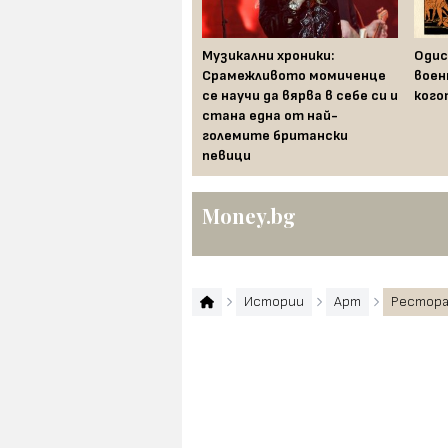
Музикални хроники: 50
Музикални хроники:
Одис
години от провала, който
Срамежливото момиченце
воен
пренаписа историята на
се научи да вярва в себе си и
кого
музиката
стана една от най-
големите британски
певици
Money.bg
Истории
Арт
Рестора