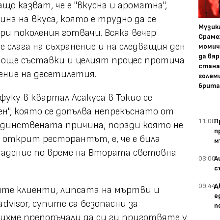
що казват, че е "вкусна и ароматна",
ина на вкуса, която е трудно да се
Музика
ри поколения готвачи. Всяка вечер
Сраме
 слага на съхранение и на следващия ден
момич
да вяр
е още съставки и целият процес протича
стана
жение на десетилетия.
голем
брита
уку в квартал Асакуса в Токио се
ден", която се допълва непрекъснато от
11:00
П
че единствената причина, поради която не
п
е открит ресторантът, е, че е била
м
адение по време на Втората световна
03:00
А
с
09:44
Д
те клиенти, липсата на мъртви и
е
dvisor, супите са безопасни за
п
бихме препоръчали да си ги приготвяте у