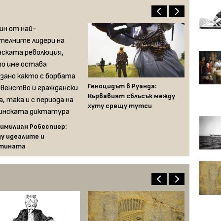
Геноцидът в Руанда:
Кървавият сблъсък между
хуту срещу тутси
имилиан Робеспиер:
у идеалите и
отината