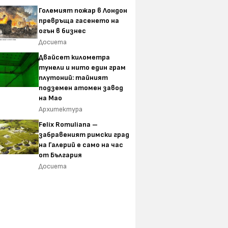
Големият пожар в Лондон
превръща гасенето на
огън в бизнес
Досиета
Двайсет километра
тунели и нито един грам
плутоний: тайният
подземен атомен завод
на Мао
Архитектура
Felix Romuliana –
забравеният римски град
на Галерий е само на час
от България
Досиета