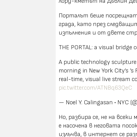
лорд-кметът на Дъблин Де
Порталът беше посрещнат 
града, като през следващи
изпълнения и от двете стр
THE PORTAL: a visual bridge c
A public technology sculpture
morning in New York City’s ’s
real-time, visual live stream c
pic.twitter.com/ATNBq63QeC
— Noel Y. Calingasan • NYC 
Но, разбира се, не на всеки
е насочена в неговата посо
излъчва, в интернет се ра