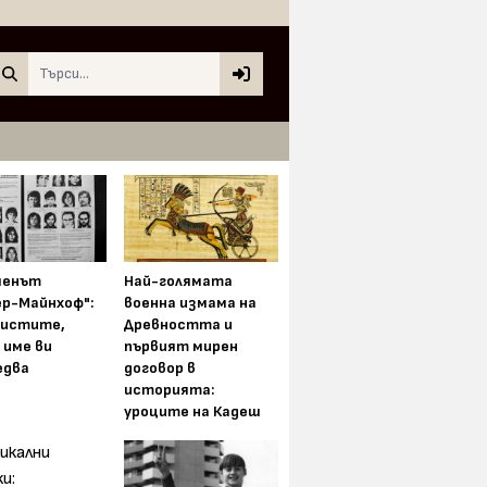
Search
менът
Най-голямата
ер-Майнхоф":
военна измама на
истите,
Древността и
 име ви
първият мирен
едва
договор в
историята:
уроците на Кадеш