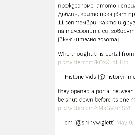
преждеспоменатото
непри
Дъблин, които показват п
11 септември, както и дру
на телефоните си, говоря
(включително голота).
Who thought this portal from
pic.twitter.com/kQxXLdHHJd
— Historic Vids (@historyin
they opened a portal between 
be shut down before its one m
pic.twitter.com/4MsGV7mSr8
— em (@shinywiglett)
May 9,