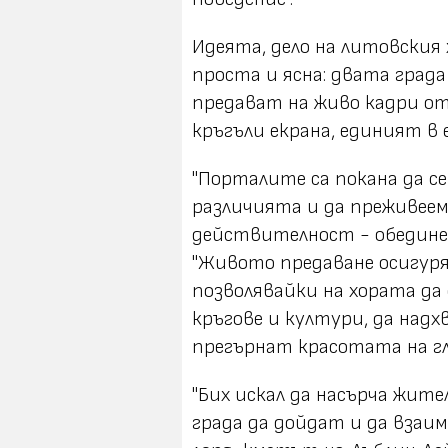
Идеята, дело на литовския
проста и ясна: двата града 
предават на живо кадри от
кръгъли екрана, единият в е
"Порталите са покана да с
различията и да преживеем
действителност - обединен 
"Живото предаване осигуря
позволявайки на хората да
кръгове и култури, да над
прегърнат красотата на гл
"Бих искал да насърча жит
града да дойдат и да взаи