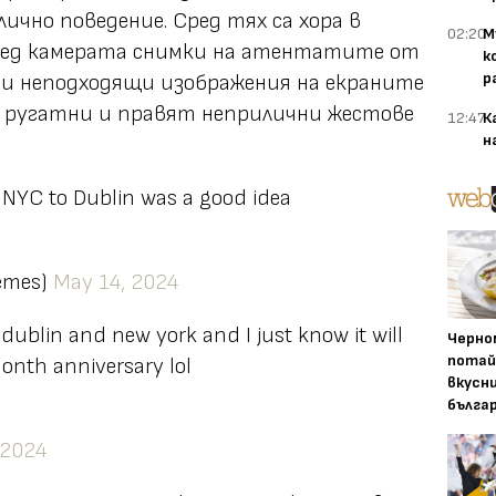
лично поведение
. Сред тях са хора в
02:20
М
ред камерата снимки на атентатите от
к
р
ги неподходящи изображения на екраните
т ругатни и правят неприлични жестове
12:47
К
н
 NYC to Dublin was a good idea
memes)
May 14, 2024
dublin and new york and I just know it will
Черно
потай
onth anniversary lol
вкусн
бълга
 2024