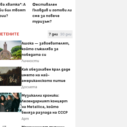
ва хватка": А
Фестивален
 би бил твоят
Пловдив и готови ли
рии?
сме за повече
туризъм?
ЧЕТЕНИТЕ
7 дни
30 дни
Ашока — завоевателят,
който съжалява за
победата си
Личности
Как обезглавен крал даде
името на най-
американското питие
Досиета
Музикални хроники:
Легендарният концерт
на Metallica, който
беляза разпада на СССР
Арт