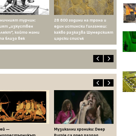
ничният турчин:
28 800 години на трона и
ият „изкуствен
един истински Гилгамеш:
лект“, който мами
какво разказва Шумерският
па близо век
царски списък
ей —
Музикални хроники: Deep
нопрестъпникът,
Purple са пред разпад,