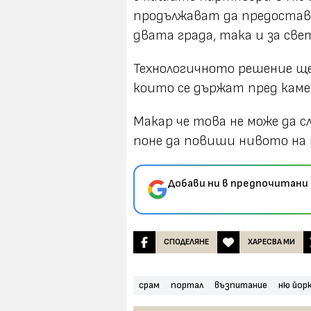
продължават да предостав
двата града, така и за свет
Технологичното решение ще
които се държат пред каме
Макар че това не може да 
поне да повиши нивото на 
Добави ни в предпочитани 
СПОДЕЛЯНЕ
ХАРЕСВА МИ
срам
портал
възпитание
ню йор