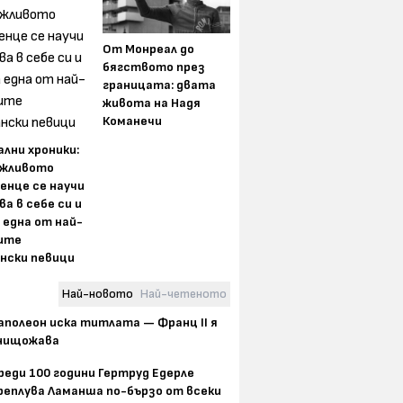
От Монреал до
бягството през
границата: двата
живота на Надя
Команечи
лни хроники:
жливото
енце се научи
ва в себе си и
 една от най-
ите
нски певици
Най-новото
Най-четеното
аполеон иска титлата — Франц II я
нищожава
реди 100 години Гертруд Едерле
реплува Ламанша по-бързо от всеки