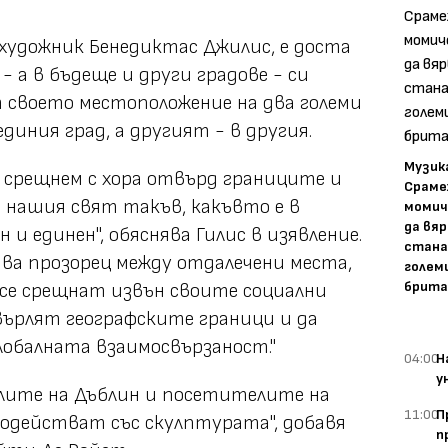
 художник Бенедиктас Джилис, е доста
- а в бъдеще и други градове - си
 своето местоположение на два големи
диния град, а другият - в другия.
Музика
е срещнем с хора отвърд границите и
Сраме
 нашия свят такъв, какъвто е в
момич
да вяр
и единен", обяснява Гилис в изявление.
стана
ва прозорец между отдалечени места,
голем
брита
 се срещнат извън своите социални
хвърлят географските граници и да
обалната взаимосвързаност."
04:00
Н
у
елите на Дъблин и посетителите на
11:00
П
модействат със скулптурата", добавя
п