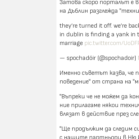
Затова скоро порталът е в
на Дъблин разглежда "техни
they’re turned it off. we’re ba
in dublin is finding a yank in 
marriage
pic.twitter.com/UoD
— spochadóir (@spochadoir)
Именно съветът казва, че 
поведение" от страна на "м
"Въпреки че не можем да к
ние прилагаме някои техни
влязат в действие през след
"Ще продължим да следим 
с нашите партньори в Ню Й