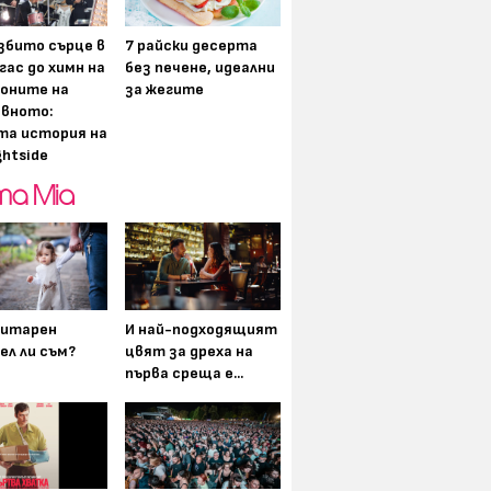
збито сърце в
7 райски десерта
гас до химн на
без печене, идеални
оните на
за жегите
вното:
та история на
ghtside
итарен
И най-подходящият
ел ли съм?
цвят за дреха на
първа среща е...