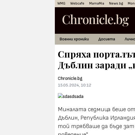
WMG
Webcafe
MamaMia
News.bg
Mon
Военни хроники
Досиета
Личн
Спряха порталъ
Дъблин заради „
Chronicle.bg
15.05.2024, 10:12
Миналата седмица беше от
Дъблин, Република Ирландия
той трябваше да бъде зат
поведение".