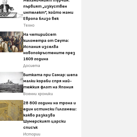
Механичният турчин:
първият „изкуствен
интелект“, който мами
Европа близо век
Техно
На четирийсет
километра от Сеута:
Испания изселва
новопокръстените през
1609 година
Досиета
Битката при Самар: шепа
малки кораби спря най-
тежкия флот на Япония
Военни хроники
28 800 години на трона и
един истински Гилгамеш:
какво разказва
Шумерският царски
списък
Истории