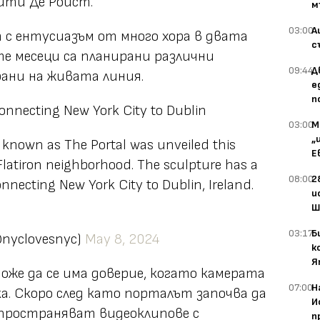
йти Де Ройст.
м
03:00
А
с ентусиазъм от много хора в двата
с
те месеци са планирани различни
09:44
Д
ани на живата линия.
е
п
onnecting New York City to Dublin
03:00
М
„
 known as The Portal was unveiled this
Е
 Flatiron neighborhood. The sculpture has a
08:00
2
onnecting New York City to Dublin, Ireland.
и
Ш
03:17
Б
(@nyclovesnyc)
May 8, 2024
к
Я
 може да се има доверие, когато камерата
07:00
Н
ка. Скоро след като порталът започва да
И
зпространяват видеоклипове с
п