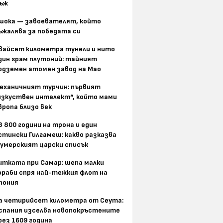
ъж
шока — завоевателят, който
ъжалява за победата си
вайсет километра тунели и нито
дин грам плутоний: тайният
одземен атомен завод на Мао
еханичният турчин: първият
изкуствен интелект“, който мами
вропа близо век
8 800 години на трона и един
стински Гилгамеш: какво разказва
умерският царски списък
итката при Самар: шепа малки
ораби спря най-тежкия флот на
пония
а четирийсет километра от Сеута:
спания изселва новопокръстените
рез 1609 година