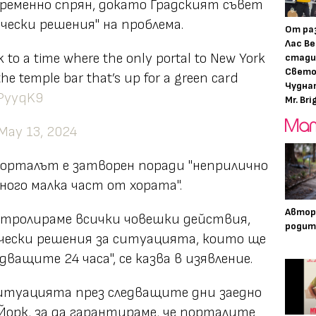
ременно спрян, докато Градският съвет
чески решения" на проблема.
От ра
Лас Ве
ck to a time where the only portal to New York
стади
Свето
the temple bar that’s up for a green card
Чудна
FPyyqK9
Mr. Bri
May 13, 2024
порталът е затворен поради "неприлично
ного малка част от хората".
Автор
онтролираме всички човешки действия,
родит
чески решения за ситуацията, които ще
ващите 24 часа", се казва в изявление.
ситуацията през следващите дни заедно
орк, за да гарантираме, че порталите