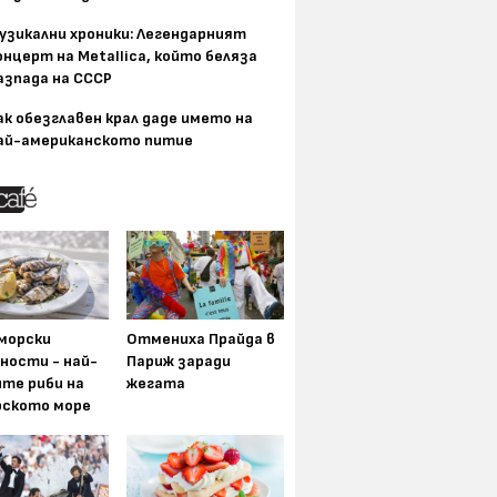
узикални хроники: Легендарният
онцерт на Metallica, който беляза
азпада на СССР
ак обезглавен крал даде името на
ай-американското питие
морски
Отмениха Прайда в
ности - най-
Париж заради
ите риби на
жегата
рското море