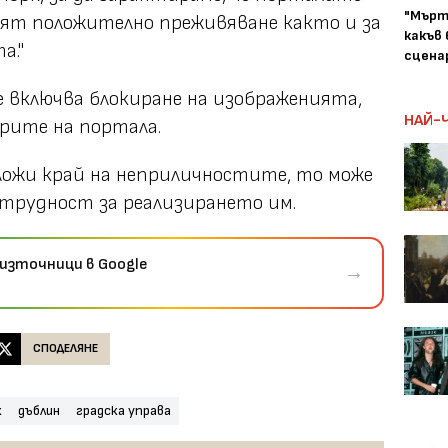
"Мърт
ят положително преживяване както и за
какъв
а."
сцена
 включва блокиране на изображенията,
НАЙ-
рите на портала.
сложи край на неприличностите, то може
трудност за реализирането им.
източници в Google
→
СПОДЕЛЯНЕ
к
дъблин
градска управа