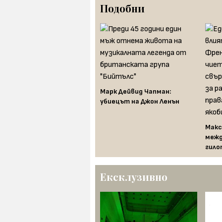
Подобни
Битката за Трентън и
повратът в Американската
революция
Марк Дейвид Чапман:
убиецът на Джон Ленън
Макс
межд
гил
Ексклузивно