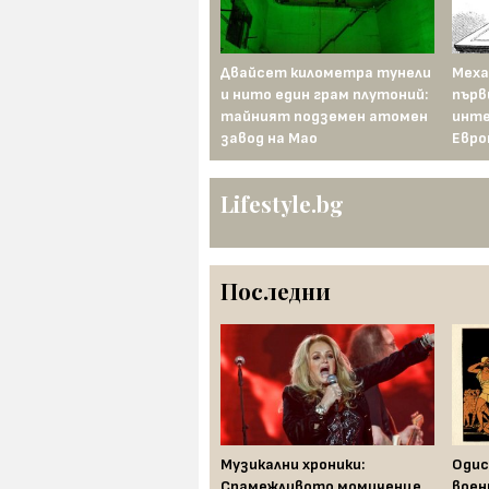
Ашока — завоевателят,
Двайсет километра тунели
Меха
който съжалява за
и нито един грам плутоний:
първ
победата си
тайният подземен атомен
инте
завод на Мао
Евро
Lifestyle.bg
Последни
Музикални хроники: 50
Музикални хроники:
Одис
години от провала, който
Срамежливото момиченце
воен