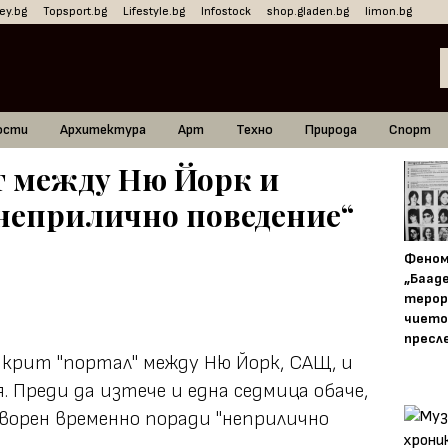
ey.bg
Topsport.bg
Lifestyle.bg
Infostock
shop.gladen.bg
limon.bg
ости
Архитектура
Арт
Техно
Природа
Спорт
т между Ню Йорк и
неприлично поведение“
Фено
„Баад
терор
чието
пресл
крит "портал" между Ню Йорк, САЩ, и
. Преди да изтече и една седмица обаче,
ворен временно поради "неприлично