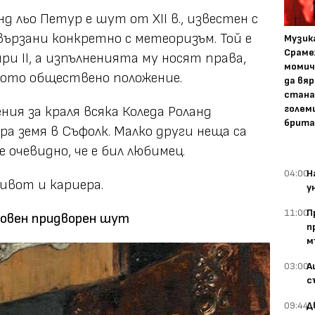
д льо Петур е шут от XII в., известен с
вързани конкретно с метеоризъм. Той е
Музика
Сраме
ри II, а изпълненията му носят права,
момич
овото обществено положение.
да вяр
стана
голем
ения
за краля всяка Коледа Роланд
брита
ра земя в Съфолк. Малко други неща са
 очевидно, че е бил любимец.
04:00
Н
ивот и кариера.
у
11:00
П
овен придворен шут
п
м
03:00
А
с
09:44
Д