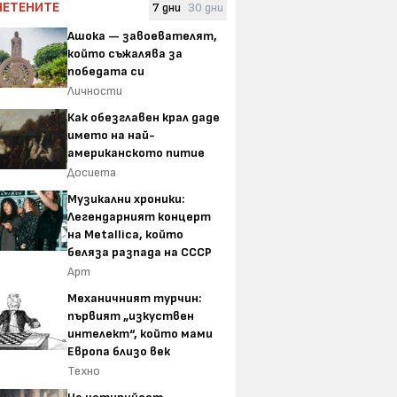
ЧЕТЕНИТЕ
7 дни
30 дни
Ашока — завоевателят,
който съжалява за
победата си
Личности
Как обезглавен крал даде
името на най-
американското питие
Досиета
Музикални хроники:
Легендарният концерт
на Metallica, който
беляза разпада на СССР
Арт
Механичният турчин:
първият „изкуствен
интелект“, който мами
Европа близо век
Техно