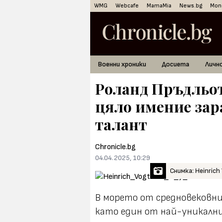
WMG
Webcafe
MamaMia
News.bg
Mon
Военни хроники
Досиета
Личн
Роланд Пръдльот
цяло имение зар
талант
Chronicle.bg
04.04.2025, 10:29
Снимка: Heinrich
В морето от средновековн
като един от най-уникалн