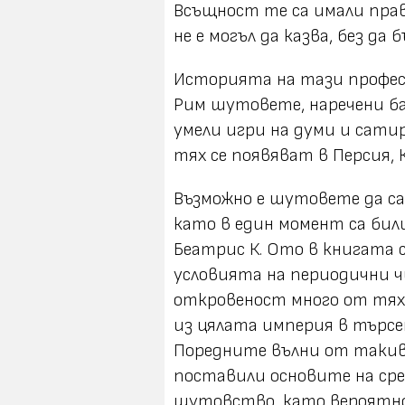
Всъщност те са имали прав
не е могъл да казва, без да 
Историята на тази професи
Рим шутовете, наречени
б
умели игри на думи и сати
тях се появяват в Персия,
Възможно е шутовете да са
като в един момент са бил
Беатрис К. Ото в книгата с
условията на периодични 
откровеност много от тях
из цялата империя в търсен
Поредните вълни от такив
поставили основите на ср
шутовство, като вероятно 