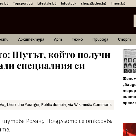
ey.bg
Topsport.bg
Lifestyle.bg
Infostock
shop.gladen.bg
limon.bg
ости
Архитектура
Арт
Техно
Природа
Спорт
о: Шутът, който получи
ади специалния си
Фено
„Баад
терор
чието
пресл
 Vogtherr the Younger, Public domain, via Wikimedia Commons
и шутове Роланд Пръдльото се откроява
ите.