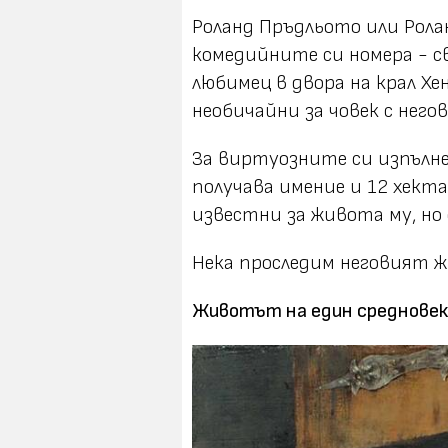
Роланд Пръдльото или Ролан
комедийните си номера - с
любимец в двора на крал Хен
необичайни за човек с нег
За
виртуозните си изпълн
получава имение и 12 хекта
известни за живота му, но е
Нека проследим неговият ж
Животът на един средновек