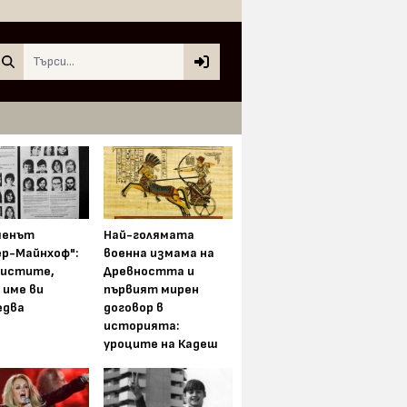
Search
менът
Най-голямата
ер-Майнхоф":
военна измама на
истите,
Древността и
 име ви
първият мирен
едва
договор в
историята:
уроците на Кадеш