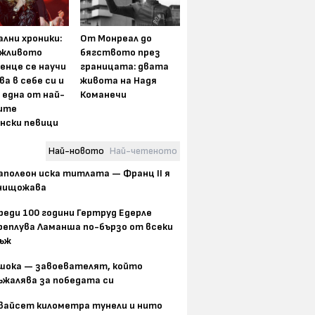
лни хроники:
От Монреал до
жливото
бягството през
енце се научи
границата: двата
ва в себе си и
живота на Надя
 една от най-
Команечи
ите
нски певици
Най-новото
Най-четеното
аполеон иска титлата — Франц II я
нищожава
реди 100 години Гертруд Едерле
реплува Ламанша по-бързо от всеки
ъж
шока — завоевателят, който
ъжалява за победата си
вайсет километра тунели и нито