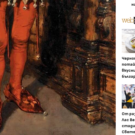
н
Черно
потай
вкусн
бълга
От ра
Лас Ве
стади
Свето