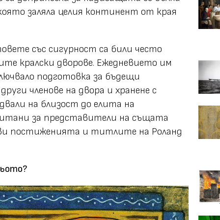
която заляла целия континент от края
овете със сигурност са били често
ките кралски дворове. Ежедневието им
лючвало подготовка за бъдещи
други членове на двора и хранене с
адвали на близост до елита на
читани за представители на същата
рави постиженията и титлите на Роланд
льото?