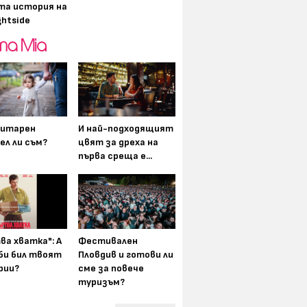
та история на
ghtside
итарен
И най-подходящият
ел ли съм?
цвят за дреха на
първа среща е...
ва хватка": А
Фестивален
 би бил твоят
Пловдив и готови ли
рии?
сме за повече
туризъм?