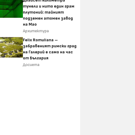
Двайсет километра
тунели и нито един грам
плутоний: тайният
подземен атомен завод
на Мао
Архитектура
Felix Romuliana –
забравеният римски град
на Галерий е само на час
от България
Досиета