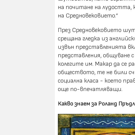
на почитане на лудостта, 
на Средновековието.“
През Средновековието шут
срещана гледка из английс
извън представленията вк
представления, общуване с 
колегите им. Макар да се р
обществото, те не били с
социална класа - което п
още по-впечатляващи.
Какво знаем за Роланд Пръд