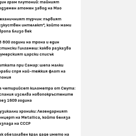
дин грам плутоний: тайният
одземен атомен завод на Мао
еханичният турчин: първият
изкуствен интелект“, който мами
вропа близо век
8 800 години на трона и един
стински Гилгамеш: какво разказва
умерският царски списък
итката при Самар: шепа малки
ораби спря най-тежкия флот на
пония
а четирийсет километра от Сеута:
спания изселва новопокръстените
рез 1609 година
узикални хроники: Легендарният
онцерт на Metallica, който беляза
азпада на СССР
ак обезглавен крал даде името на