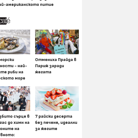
ай-американското питие
морски
Отмениха Прайда в
ности - най-
Париж заради
ите риби на
жегата
рското море
збито сърце в
7 райски десерта
гас до химн на
без печене, идеални
оните на
за жегите
вното: