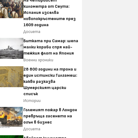
На четирийсет
километра от Сеута:
Испания изселва
новопокръстените през
1609 година
Досиета
Битката при Самар: шепа
малки кораби спря най-
тежкия флот на Япония
Военни хроники
28 800 години на трона и
един истински Гилгамеш:
какво разказва
Шумерският царски
списък
Истории
Големият пожар в Лондон
превръща гасенето на
огън в бизнес
Досиета