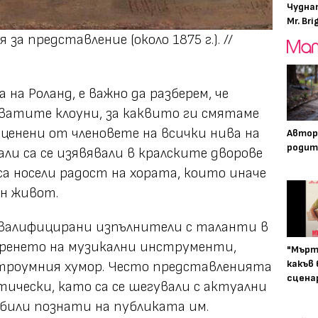
Чудна
Mr. Bri
а представление (около 1875 г.). //
на Роланд, е важно да разберем, че
ватите клоуни, за каквито ги смятаме
 ценени от членовете на всички нива на
Автор
родит
ли са се изявявали в кралските дворове
са носели радост на хората, които иначе
ен живот.
валифицирани изпълнители с таланти в
иренето на музикални инструменти,
"Мърт
какъв
троумния хумор. Често представленията
сцена
тически, като са се шегували с актуални
 били познати на публиката им.