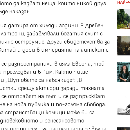
НАЙ-
ото да казват неща, които никой друг
бъде наказан.
я датира от хиляди години. В Древен
алатрони
, забавлявали богатия елит с
рично остроумие. Други свидетелства за
 Китай и дори в империята на ацтеките.
 се разпространили в цяла Европа, тъй
и преследвани в Рим. Както пише
и „Шутовете са навсякъде“: „В
чистки срещу актьори заради тяхната
 се отправят на път и се разпръскват
е на нова публика и по-голяма свобода.
а странстващи комици може би са
едновековното и ренесансовото
са допринесли за надигащата се вълна