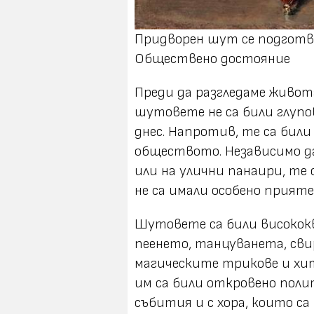
Придворен шут се подготвя з
Обществено достояние
Преди да разгледаме живота 
шутовете не са били глупо
днес. Напротив, те са били
обществото. Независимо да
или на улични панаири, те 
не са имали особено прият
Шутовете са били високок
пеенето, танцуванета, св
магическите трикове и хи
им са били откровено поли
събития и с хора, които са