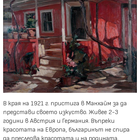
В края на 1921 г. пристига в Манхайм за да
представи своето изкуство. Живее 2-3
години в Австрия и Германия. Въпреки
красотата на Европа, българинът не спира
да преследва красотата и на родината.