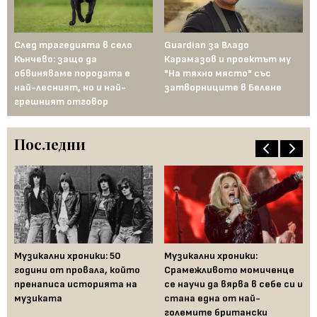
След трагедията в село
Guardian за Владо
5 
Кънчево: защо да
Карамазов и проектът му
на
обвиняваме породата е
"На тяхно място" със
най-лесният, но и най-
затворниците в Белене
грешният отговор
Последни
Музикални хроники: 50
Музикални хроники:
Од
години от провала, който
Срамежливото момиченце
во
пренаписа историята на
се научи да вярва в себе си и
ко
музиката
стана една от най-
големите британски