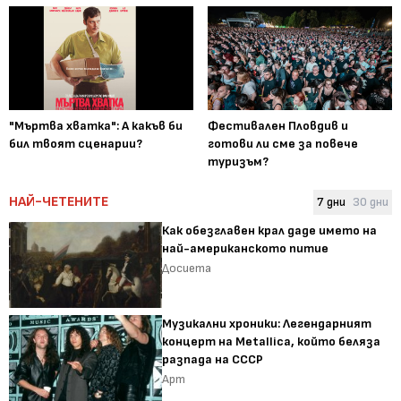
"Мъртва хватка": А какъв би
Фестивален Пловдив и
бил твоят сценарии?
готови ли сме за повече
туризъм?
НАЙ-ЧЕТЕНИТЕ
7 дни
30 дни
Как обезглавен крал даде името на
най-американското питие
Досиета
Музикални хроники: Легендарният
концерт на Metallica, който беляза
разпада на СССР
Арт