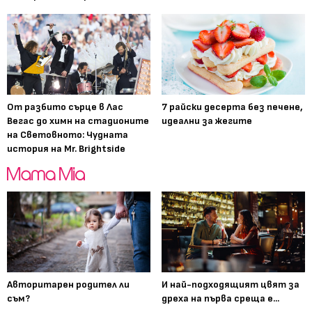
От разбито сърце в Лас
7 райски десерта без печене,
Вегас до химн на стадионите
идеални за жегите
на Световното: Чудната
история на Mr. Brightside
Авторитарен родител ли
И най-подходящият цвят за
съм?
дреха на първа среща е...