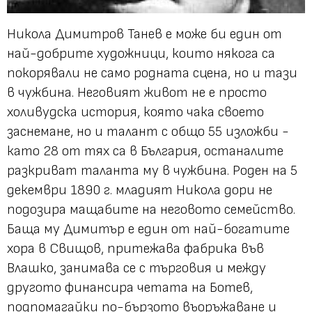
Никола Димитров Танев е може би един от
най-добрите художници, които някога са
покорявали не само родната сцена, но и тази
в чужбина. Неговият живот не е просто
холивудска история, която чака своето
заснемане, но и талант с общо 55 изложби -
като 28 от тях са в България, останалите
разкриват таланта му в чужбина. Роден на 5
декември 1890 г. младият Никола дори не
подозира мащабите на неговото семейство.
Баща му Димитър е един от най-богатите
хора в Свищов, притежава фабрика във
Влашко, занимава се с търговия и между
другото финансира четата на Ботев,
подпомагайки по-бързото въоръжаване и