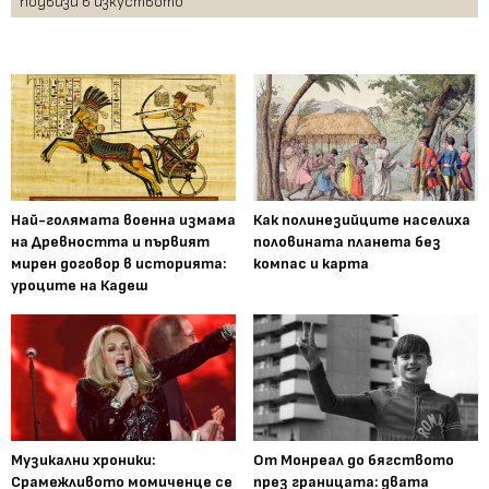
подвизи в изкуството
Най-голямата военна измама
Как полинезийците населиха
на Древността и първият
половината планета без
мирен договор в историята:
компас и карта
уроците на Кадеш
Музикални хроники:
От Монреал до бягството
Срамежливото момиченце се
през границата: двата