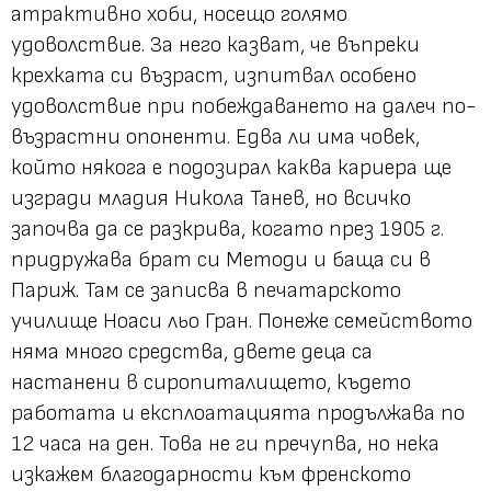
атрактивно хоби, носещо голямо
удоволствие. За него казват, че въпреки
крехката си възраст, изпитвал особено
удоволствие при побеждаването на далеч по-
възрастни опоненти. Едва ли има човек,
който някога е подозирал каква кариера ще
изгради младия Никола Танев, но всичко
започва да се разкрива, когато през 1905 г.
придружава брат си Методи и баща си в
Париж. Там се записва в печатарското
училище Ноаси льо Гран. Понеже семейството
няма много средства, двете деца са
настанени в сиропиталището, където
работата и експлоатацията продължава по
12 часа на ден. Това не ги пречупва, но нека
изкажем благодарности към френското