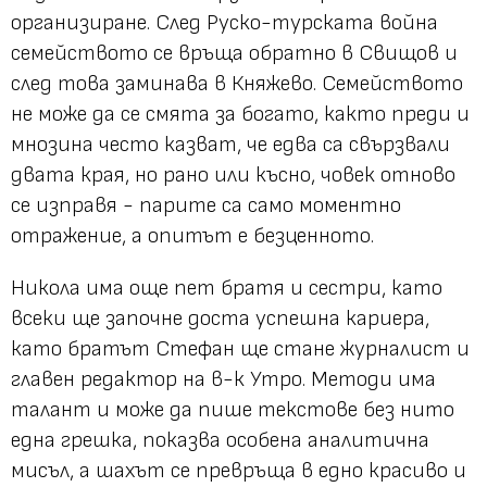
организиране. След Руско-турската война
семейството се връща обратно в Свищов и
след това заминава в Княжево. Семейството
не може да се смята за богато, както преди и
мнозина често казват, че едва са свързвали
двата края, но рано или късно, човек отново
се изправя - парите са само моментно
отражение, а опитът е безценното.
Никола има още пет братя и сестри, като
всеки ще започне доста успешна кариера,
като братът Стефан ще стане журналист и
главен редактор на в-к Утро. Методи има
талант и може да пише текстове без нито
една грешка, показва особена аналитична
мисъл, а шахът се превръща в едно красиво и