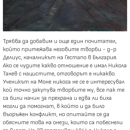
Трябва да добавим и още един почитател,
който притежава неговите творби - д-р
Делиус, началникът на Гестапо в България.
Ако се чудите какво отношение е имал Никола
Танев с нацистите, отговорът е никакво.
Ученикът на Моне никога не се е интересувал
кой точно закупува творбите му, все пак те
са били начин за прехрана и едва ли биха
могли да помогнат, в който и да било
въоръжен конфликт, но опитайте се да
обясните това на онези, които са побеснели