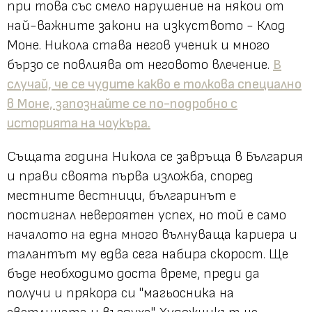
при това със смело нарушение на някои от
най-важните закони на изкуството - Клод
Моне. Никола става негов ученик и много
бързо се повлиява от неговото влечение.
В
случай, че се чудите какво е толкова специално
в Моне, запознайте се по-подробно с
историята на чоукъра.
Същата година Никола се завръща в България
и прави своята първа изложба, според
местните вестници, българинът е
постигнал невероятен успех, но той е само
началото на една много вълнуваща кариера и
талантът му едва сега набира скорост. Ще
бъде необходимо доста време, преди да
получи и прякора си "магьосника на