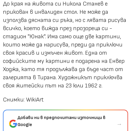
До края на живота си Никола Станев е
прикован в инвалиден стол. Не може да
използва дясната си ръка, но с лявата рисува
всичко, което вижда през прозореца си -
стадион "Юнак". Има само още две картини,
които може да нарисува, преди да приключи
своя красив и измъчен живот. Една от
софийските му картини е подарена на Енвер
Ходжа, като тя продължава да бъде част от
галерията в Тирана. Художникът приключва
своя житейски път на 23 юли 1962 г.
Снимки: WikiArt
Добави ни в предпочитани източници в
→
Google