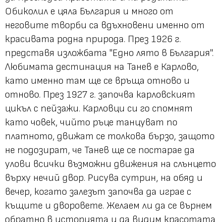
Обиколил е цяла България и много от
неговите творби са вдъхновени именно от
красивата родна природа. През 1926 г.
представя изложбата "Едно лято в България".
Любимата дестинация на Танев е Карлово,
като именно там ще се връща отново и
отново. През 1927 г. започва карловският
цикъл с пейзажи. Карловци си го спомнят
като човек, чийто ръце танцуват по
платното, движат се толкова бързо, защото
не подозират, че Танев ще се постарае да
улови всички възможни движения на слънцето
върху нечий двор. Рисува сутрин, на обяд и
вечер, когато залезът започва да играе с
къщите и дворовете. Желаем ли да се върнем
обратно в историята и да видим красотата