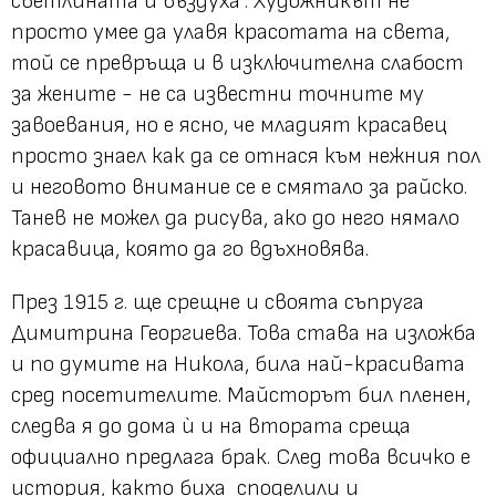
светлината и въздуха". Художникът не
просто умее да улавя красотата на света,
той се превръща и в изключителна слабост
за жените - не са известни точните му
завоевания, но е ясно, че младият красавец
просто знаел как да се отнася към нежния пол
и неговото внимание се е смятало за райско.
Танев не можел да рисува, ако до него нямало
красавица, която да го вдъхновява.
През 1915 г. ще срещне и своята съпруга
Димитрина Георгиева. Това става на изложба
и по думите на Никола, била най-красивата
сред посетителите. Майсторът бил пленен,
следва я до дома ѝ и на втората среща
официално предлага брак. След това всичко е
история, както биха споделили и