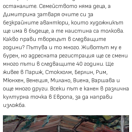
останалите. Семейството няма деца, а
Димитрина затваря очите си за
безкрайните авантюри, които художникът
ще има в бъдеще, а те наистина са толкова.
Какво прави творецът в следващите
години? Пътува и то много. Животът му е
бурен, но адресната регистрация ще се смени
много пъти в следващите 40 години. Ще
живее в Париж, Стокхолм, Берлин, Рим,
Мюнхен, Венеция, Милано, Виена, Варшава и
още много други. Всеки път е канен в различна
културна точка в Европа, за да направи
изложба.