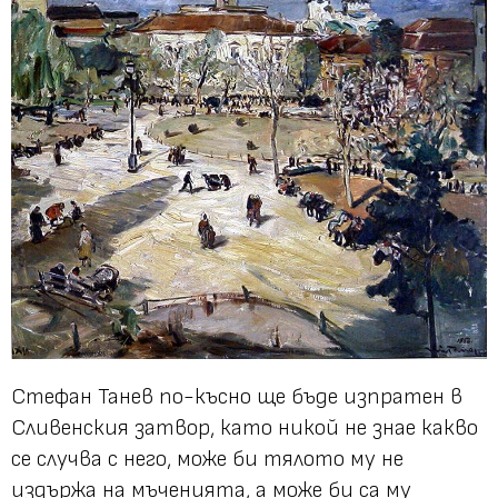
Стефан Танев по-късно ще бъде изпратен в
Сливенския затвор, като никой не знае какво
се случва с него, може би тялото му не
издържа на мъченията, а може би са му