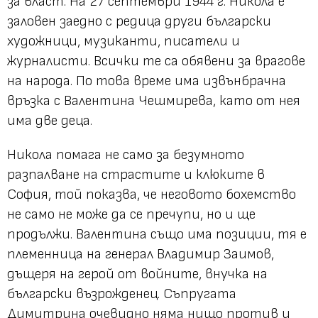
за власт. На 27 септември 1944 г. Никола е
заловен заедно с редица други български
художници, музиканти, писатели и
журналисти. Всички те са обявени за врагове
на народа. По това време има извънбрачна
връзка с Валентина Чешмирева, като от нея
има две деца.
Никола помага не само за безумното
разпалване на страстите и клюките в
София, той показва, че неговото бохемство
не само не може да се пречупи, но и ще
продължи. Валентина също има позиции, тя е
племенница на генерал Владимир Заимов,
дъщеря на герой от войните, внучка на
български възрожденец. Съпругата
Димитрина очевидно няма нищо против и