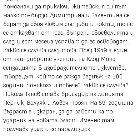
помогнали да приключи житейския си път
малко по-бързо. Димитрина и Валентина се
борят за своя любим със зъби и нокти, те не
се отказват от него, въпреки своеволията и
след шест месеца успяват да го освободят.
Какво се случва след това. През 1949 г. един
от най-добрите ученици на Клод Моне,
сензацията в изобразителното изкуство,
творецът, който се ражда веднъж на 100
години, понякога и повече? Какво се случва?
Никола Танев става бригадир на линията
Перник-Волуяк и Ловеч-Троян. На 59-годишна
възраст е изкаран, за да работи като
ударник на новата власт. Именно там
получава удар и се парализира.