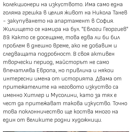
колекционери на изкуството. Има само една
голяма грешка в целия живот на Никола Танев
- закупуването на апартамент в София.
Жилището се намира на бул. "Евлоги Георгиев"
89. Както се досещаме, това едва ли би бил
проблем в днешно време, ако не добавим и
следващата подробност. В своя активен
творчески период, майсторът не само
впечатлява Европа, но привлича и някои
интересни имена от историята. Двама от
притежателите на неговото изкуство са
именно Хитлер и Мусолини, като за тях е
чест да притежават такова изкуство. Точно
това поклонничество ще коства много на
един от великите родни художници.