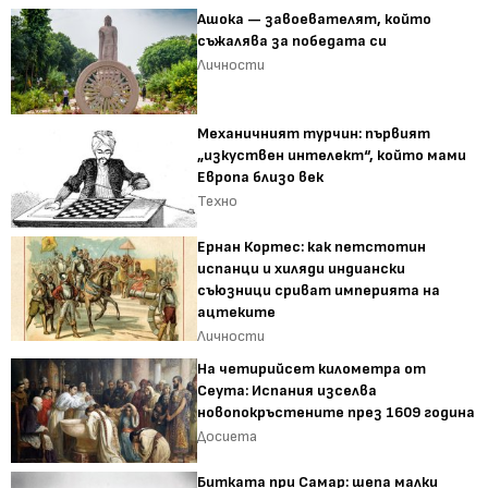
Ашока — завоевателят, който
съжалява за победата си
Личности
Механичният турчин: първият
„изкуствен интелект“, който мами
Европа близо век
Техно
Ернан Кортес: как петстотин
испанци и хиляди индиански
съюзници сриват империята на
ацтеките
Личности
На четирийсет километра от
Сеута: Испания изселва
новопокръстените през 1609 година
Досиета
Битката при Самар: шепа малки