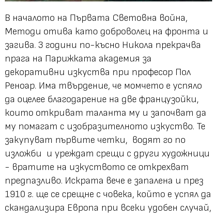
В началото на Първата Световна война,
Методи отива като доброволец на фронта и
загива. 3 години по-късно Никола прекрачва
прага на Парижката академия за
декоративни изкуства при професор Пол
Реноар. Има твърдение, че момчето е успяло
да оцелее благодарение на две французойки,
които откриват таланта му и започват да
му помагат с изобразителното изкуство. Те
закупуват първите четки, водят го по
изложби и уреждат срещи с други художници
- вратите на изкуството се открехват
предпазливо. Искрата вече е запалена и през
1910 г. ще се срещне с човека, който е успял да
скандализира Европа при всеки удобен случай,