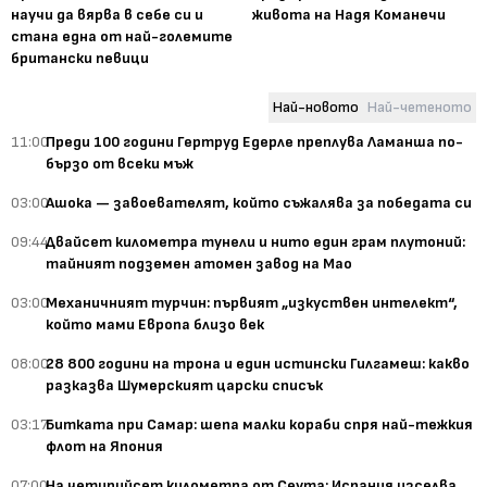
научи да вярва в себе си и
живота на Надя Команечи
стана една от най-големите
британски певици
Най-новото
Най-четеното
11:00
Преди 100 години Гертруд Едерле преплува Ламанша по-
бързо от всеки мъж
03:00
Ашока — завоевателят, който съжалява за победата си
09:44
Двайсет километра тунели и нито един грам плутоний:
тайният подземен атомен завод на Мао
03:00
Механичният турчин: първият „изкуствен интелект“,
който мами Европа близо век
08:00
28 800 години на трона и един истински Гилгамеш: какво
разказва Шумерският царски списък
03:17
Битката при Самар: шепа малки кораби спря най-тежкия
флот на Япония
07:00
На четирийсет километра от Сеута: Испания изселва