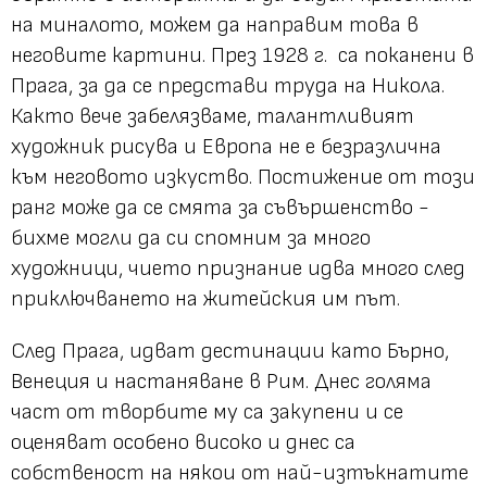
на миналото, можем да направим това в
неговите картини. През 1928 г. са поканени в
Прага, за да се представи труда на Никола.
Както вече забелязваме, талантливият
художник рисува и Европа не е безразлична
към неговото изкуство. Постижение от този
ранг може да се смята за съвършенство -
бихме могли да си спомним за много
художници, чието признание идва много след
приключването на житейския им път.
След Прага, идват дестинации като Бърно,
Венеция и настаняване в Рим. Днес голяма
част от творбите му са закупени и се
оценяват особено високо и днес са
собственост на някои от най-изтъкнатите