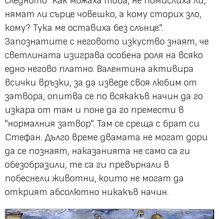
следното "Как можаха това, не помислиха ли,
нямат ли сърце човешко, а кому сторих зло,
кому? Тука ме оставиха без слънце.".
Запознатите с неговото изкуство знаят, че
светлината изиграва особена роля на всяко
едно негово платно. Валентина активира
всички връзки, за да изведе своя любим от
затвора, опитва се по всякакъв начин да го
изкара от там и поне да го премести в
"нормалния затвор". Там се среща с брат си
Стефан. Дълго време двамата не могат дори
да се познаят, наказанията не само са ги
обезобразили, те са ги превърнали в
побеснели животни, които не могат да
открият абсолютно никакъв начин.