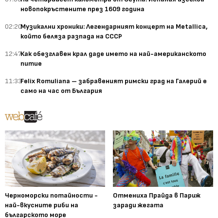
новопокръстените през 1609 година
02:20
Музикални хроники: Легендарният концерт на Metallica,
който беляза разпада на СССР
12:47
Как обезглавен крал даде името на най-американското
питие
11:33
Felix Romuliana – забравеният римски град на Галерий е
само на час от България
Черноморски потайности -
Отмениха Прайда в Париж
най-вкусните риби на
заради жегата
българското море