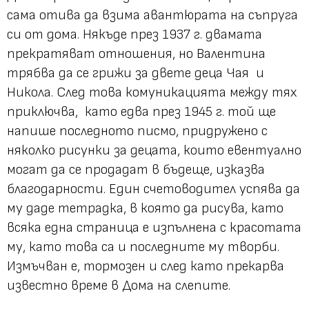
сама отива да взима авантюрата на съпруга
си от дома. Някъде през 1937 г. двамата
прекратяват отношения, но Валентина
трябва да се грижи за двете деца Чая и
Никола. След това комуникацията между тях
приключва, като едва през 1945 г. той ще
напише последното писмо, придружено с
няколко рисунки за децата, които евентуално
могат да се продадат в бъдеще, изказва
благодарности. Един счетоводител успява да
му даде тетрадка, в която да рисува, като
всяка една страница е изпълнена с красотата
му, като това са и последните му творби.
Измъчван е, тормозен и след като прекарва
известно време в Дома на слепите.