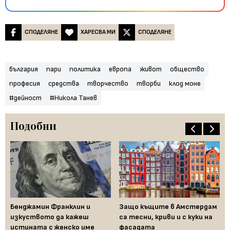
СПОДЕЛЯНЕ
ХАРЕСВА МИ
СПОДЕЛЯНЕ
българия
пари
политика
европа
живот
общество
професия
средства
творчество
творби
клод моне
#дейност
#Никола Танев
Подобни
Бенджамин Франклин и
Защо къщите в Амстердам
Fe
изкуството да кажеш
са тесни, криви и с куки на
за
истината с женско име
фасадата
на