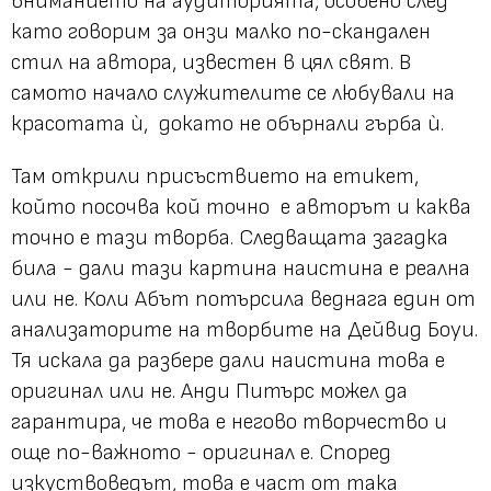
вниманието на аудиторията, особено след
като говорим за онзи малко по-скандален
стил на автора, известен в цял свят. В
самото начало служителите се любували на
красотата ѝ, докато не обърнали гърба ѝ.
Там открили присъствието на етикет,
който посочва кой точно е авторът и каква
точно е тази творба. Следващата загадка
била - дали тази картина наистина е реална
или не. Коли Абът потърсила веднага един от
анализаторите на творбите на Дейвид Боуи.
Тя искала да разбере дали наистина това е
оригинал или не. Анди Питърс можел да
гарантира, че това е негово творчество и
още по-важното - оригинал е. Според
изкуствоведът, това е част от така