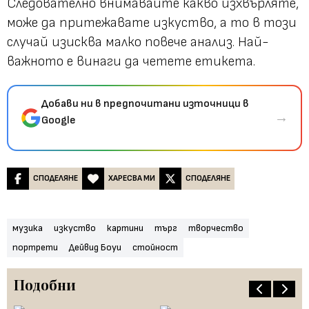
Следователно внимавайте какво изхвърляте,
може да притежавате изкуство, а то в този
случай изисква малко повече анализ. Най-
важното е винаги да четете етикета.
Добави ни в предпочитани източници в
→
Google
СПОДЕЛЯНЕ
ХАРЕСВА МИ
СПОДЕЛЯНЕ
музика
изкуство
картини
търг
творчество
портрети
Дейвид Боуи
стойност
Подобни