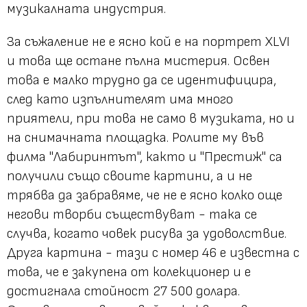
музикалната индустрия.
За съжаление не е ясно кой е на портрет XLVI
и това ще остане пълна мистерия. Освен
това е малко трудно да се идентифицира,
след като изпълнителят има много
приятели, при това не само в музиката, но и
на снимачната площадка. Ролите му във
филма "Лабиринтът", както и "Престиж" са
получили също своите картини, а и не
трябва да забравяме, че не е ясно колко още
негови творби съществуват - така се
случва, когато човек рисува за удоволствие.
Друга картина - тази с номер 46 е известна с
това, че е закупена от колекционер и е
достигнала стойност 27 500 долара.