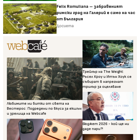
Felix Romuliana – забравеният
римски град на Галерий е само на час
от България
Досиета
Трейлър на The Weight:
Ръсел Кроу и Итън Хоук се
събират в напрегнат
трилър за оцеляване
Любимите ни битки от света на
Вестерос: Подредени по вкуса за екшън
и зрелища на Webcafe
Бюджет 2026 - кой ще ни
даде пари?!