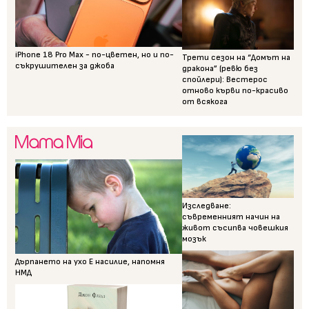
iPhone 18 Pro Max - по-цветен, но и по-
Трети сезон на “Домът на
съкрушителен за джоба
дракона” (ревю без
спойлери): Вестерос
отново кърви по-красиво
от всякога
Изследване:
съвременният начин на
живот съсипва човешкия
мозък
Дърпането на ухо Е насилие, напомня
НМД