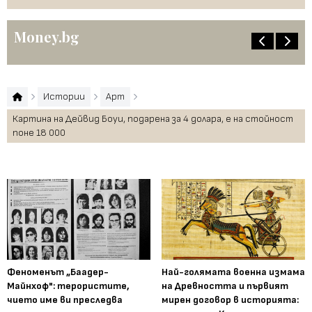
Money.bg
Истории
Арт
Картина на Дейвид Боуи, подарена за 4 долара, e на стойност
поне 18 000
Феноменът „Баадер-
Най-голямата военна измама
Майнхоф": терористите,
на Древността и първият
чието име ви преследва
мирен договор в историята: