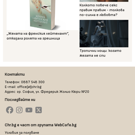
Колкото повече секс
правим правим - толкова
по-силна е любовта?
„Жената на френския лейтенант“,
отказала ролята на грешница
Тропични нощи: когато
жегата не спи
Контакти
Телефон: 0887 548 300
E-mail: office[at]chr.bg
Адрес: гр. София, ул. Фредерик Жолио Кюри №20
Последвайте ни
Chr.bg е част от групата WebCafe.bg
Условия за ползване