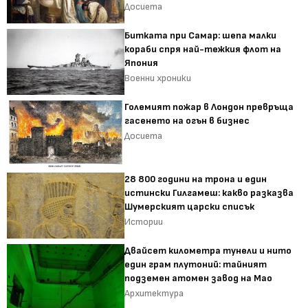
Досиета
Битката при Самар: шепа малки
кораби спря най-тежкия флот на
Япония
Военни хроники
Големият пожар в Лондон превръща
гасенето на огън в бизнес
Досиета
28 800 години на трона и един
истински Гилгамеш: какво разказва
Шумерският царски списък
Истории
Двайсет километра тунели и нито
един грам плутоний: тайният
подземен атомен завод на Мао
Архитектура