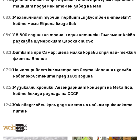
тайният подземен атомен завод на Мао
03:00
Механичният турчин: първият „изкуствен интелект“,
който мами Европа близо век
08:00
28 800 години на трона и един истински Гилгамеш: какво
разказва Шумерският царски списък
03:17
Битката при Самар: шепа малки кораби спря най-тежкия
флот на Япония
07:00
На четирийсет километра от Сеута: Испания изселва
новопокръстените през 1609 година
02:20
Музикални хроники: Легендарният концерт на Metallica,
който беляза разпада на СССР
12:47
Как обезглавен крал даде името на най-американското
питие