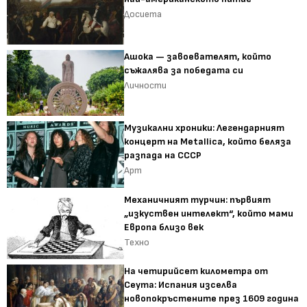
Досиета
Ашока — завоевателят, който
съжалява за победата си
Личности
Музикални хроники: Легендарният
концерт на Metallica, който беляза
разпада на СССР
Арт
Механичният турчин: първият
„изкуствен интелект“, който мами
Европа близо век
Техно
На четирийсет километра от
Сеута: Испания изселва
новопокръстените през 1609 година