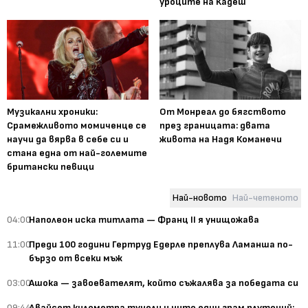
уроците на Кадеш
Музикални хроники:
От Монреал до бягството
Срамежливото момиченце се
през границата: двата
научи да вярва в себе си и
живота на Надя Команечи
стана една от най-големите
британски певици
Най-новото
Най-четеното
04:00
Наполеон иска титлата — Франц II я унищожава
11:00
Преди 100 години Гертруд Едерле преплува Ламанша по-
бързо от всеки мъж
03:00
Ашока — завоевателят, който съжалява за победата си
09:44
Двайсет километра тунели и нито един грам плутоний: