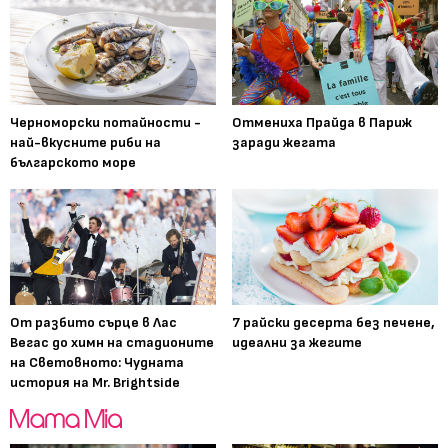
Черноморски потайности -
Отмениха Прайда в Париж
най-вкусните риби на
заради жегата
българското море
От разбито сърце в Лас
7 райски десерта без печене,
Вегас до химн на стадионите
идеални за жегите
на Световното: Чудната
история на Mr. Brightside