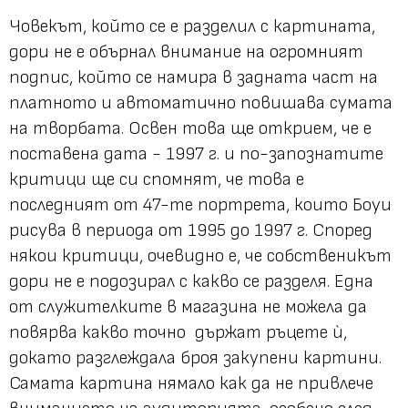
Човекът, който се е разделил с картината,
дори не е обърнал внимание на огромният
подпис, който се намира в задната част на
платното и автоматично повишава сумата
на творбата. Освен това ще открием, че е
поставена дата - 1997 г. и по-запознатите
критици ще си спомнят, че това е
последният от 47-те портрета, които Боуи
рисува в периода от 1995 до 1997 г. Според
някои критици, очевидно е, че собственикът
дори не е подозирал с какво се разделя. Една
от служителките в магазина не можела да
повярва какво точно държат ръцете ѝ,
докато разглеждала броя закупени картини.
Самата картина нямало как да не привлече