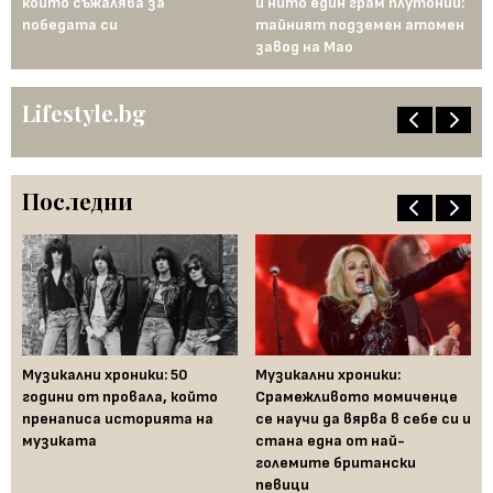
а
който съжалява за
и нито един грам плутоний:
пъ
победата си
тайният подземен атомен
ин
завод на Мао
Ев
Lifestyle.bg
Последни
Музикални хроники: 50
Музикални хроники:
Од
години от провала, който
Срамежливото момиченце
во
пренаписа историята на
се научи да вярва в себе си и
ко
музиката
стана една от най-
големите британски
певици