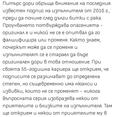
Питърс дори обръща внимание на последния
известен подпис на изпълнителя от 2016 г.,
преди да почине след дълги битки с рака.
Проучването потвърждава опасенията -
оригинал е и никой не се е опитвал да го
фалшифицира или променя. Както знаем,
почеркът може да се променя и
изпълнителят се е стараел да бъде
оригинален дори в това отношение. При
своята 55-годишна кариера ще открием, че
подписите се различават до определена
степен, но същевременно има нюанси и
извивки, които не се променят - никога.
Въпросната серия изобразява някои от
приятелите и близките на изпълнителя. Там
ще открием и някои от прииятелите му в