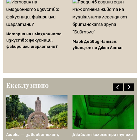
История на илюзионното
Fe
изкуство: фокусници,
Марк Дейвид Чапман:
за
факири или шарлатани?
ит
убиецът на Джон Ленън
на
Бъ
Ексклузивно
д
Ашока — завоевателят,
Двайсет километра тунели
Ме