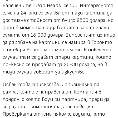
наречените "Dead Heads" серии. Интересното
е, че на 24 юни се очаква от тази картина да
достигне стойност от близо 9800 долара, но
дори в момента наддаванията са стигнали
сумата от 18 000 долара. Въпросният център
за даряване на картини се намира в Торонто
и отваря врати миналото лято. В повечето
случаи там се дават стари картини, които
по-късно се продават за 20-30 долара, но в
този случай говорим за изкуство.
Освен това присъства и оригиналната
рамка, която е направена от компания в
Лондон, с която Боуи си партнира, преди да
се разори - компанията, а не певецът.
Проверката отнема няколко години, като