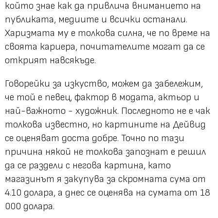
който знае как да привлича вниманието на
публиката, медиите и всички останали.
Харизмата му е толкова силна, че по време на
своята кариера, почитателите могат да се
открият навсякъде.
Говорейки за изкуство, можем да забележим,
че той е певец, фактор в модата, актьор и
най-важното - художник. Последното не е чак
толкова известно, но картините на Дейвид
се оценяват доста добре. Точно по тази
причина някой не толкова запознат е решил
да се раздели с негова картина, като
магазинът я закупува за скромната сума от
4.10 долара, а днес се оценява на сумата от 18
000 долара.