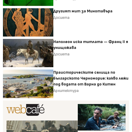
Другият мит за Минотавъра
Досиета
Наполеон иска титлата — Франц II я
унищожава
Досиета
Праисторическите селища по
българското Черноморие: какво лежи
под водата от Варна до Китен
Архитектура