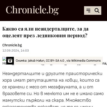
Какво са яли неандерталците, за да
оцелеят през ледниковия период?
Chronicle.bg
12.09.2024, 14:03
Снимка: Jakub Hałun, CC BY-SA 4.0 , via Wikimedia Commons
Неандерталците и другите праисторически
хора имат репутацията на ловци, които са
се хранели с месо от мегафауната, а и от
враговете си. Но в менюто им не е имало само
мамутски пържоли на скара. Множество
доказателства показват, че те са имали