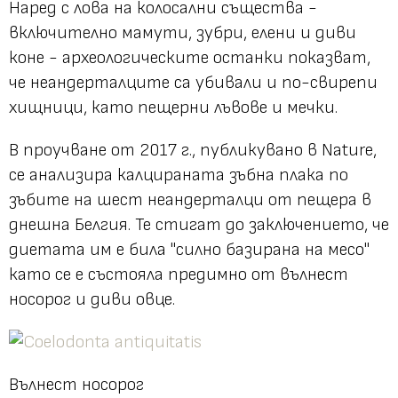
Наред с лова на колосални същества -
включително мамути, зубри, елени и диви
коне - археологическите останки показват,
че неандерталците са убивали и по-свирепи
хищници, като пещерни лъвове и мечки.
В проучване от 2017 г., публикувано в Nature,
се анализира калцираната зъбна плака по
зъбите на шест неандерталци от пещера в
днешна Белгия. Те стигат до заключението, че
диетата им е била "силно базирана на месо"
като се е състояла предимно от вълнест
носорог и диви овце.
Вълнест носорог