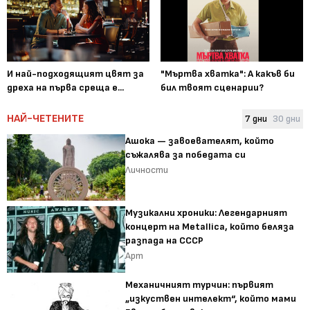
И най-подходящият цвят за
"Мъртва хватка": А какъв би
дреха на първа среща е...
бил твоят сценарии?
НАЙ-ЧЕТЕНИТЕ
7 дни
30 дни
Ашока — завоевателят, който
съжалява за победата си
Личности
Музикални хроники: Легендарният
концерт на Metallica, който беляза
разпада на СССР
Арт
Механичният турчин: първият
„изкуствен интелект“, който мами