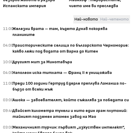
Испанската империя
чието име ви преследва
Най-новото
Най-четеното
11:00
Железни врата – там, където Дунав покорява
планините
04:00
Праисторическите селища по българското Черноморие:
какво лежи под водата от Варна до Китен
10:00
Другият мит за Минотавъра
04:00
Наполеон иска титлата — Франц II я унищожава
11:00
Преди 100 години Гертруд Едерле преплува Ламанша по-
бързо от всеки мъж
03:00
Ашока — завоевателят, който съжалява за победата си
09:44
Двайсет километра тунели и нито един грам плутоний:
тайният подземен атомен завод на Мао
03:00
Механичният турчин: първият „изкуствен интелект“,