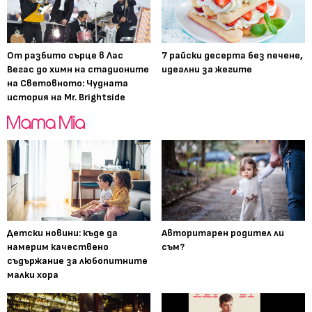
От разбито сърце в Лас
7 райски десерта без печене,
Вегас до химн на стадионите
идеални за жегите
на Световното: Чудната
история на Mr. Brightside
Детски новини: къде да
Авторитарен родител ли
намерим качествено
съм?
съдържание за любопитните
малки хора