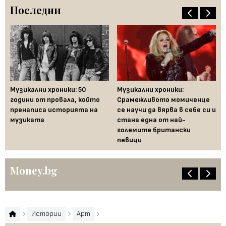
Последни
Музикални хроники: 50
Музикални хроники:
Од
години от провала, който
Срамежливото момиченце
во
пренаписа историята на
се научи да вярва в себе си и
ко
музиката
стана една от най-
големите британски
певици
Money.bg
Истории
Арт