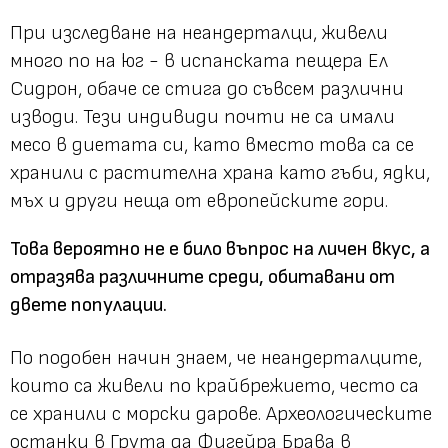
При изследване на неандерталци, живели
много по на юг - в испанската пещера Ел
Сидрон, обаче се стига до съвсем различни
изводи. Тези индивиди почти не са имали
месо в диетата си, като вместо това са се
хранили с растителна храна като гъби, ядки,
мъх и други неща от европейските гори.
Това вероятно не е било въпрос на личен вкус, а
отразява различните среди, обитавани от
двете популации.
По подобен начин знаем, че неандерталците,
които са живели по крайбрежието, често са
се хранили с морски дарове. Археологическите
останки в Грута да Фигейра Брава в