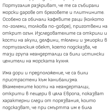
Португалия разкриват, че те са събирали
морски дарове от бреговете и плитчините.
Особено са обичали кафявите раци (колкото
по-големи, толкова по-добре), приготвени на
открит огън. Изследователите са открили и
кости на акули, делфини, тюлени и змиорки в
португалския обект, което подсказва, че
тази група неандерталци са били истински
ценители на морската кухня.
Има дори и предположение, че са били
пристрастени към канибализма.
Вкаменените кости на неандерталци,
открити в пещери в цяла Европа, показват
характерни следи от порязвания, които
подсказват, че при смъртта им е била