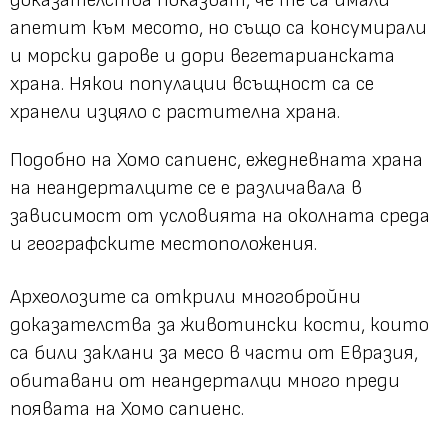
апетит към месото, но също са консумирали
и морски дарове и дори вегетарианската
храна. Някои популации всъщност са се
хранели изцяло с растителна храна.
Подобно на Хомо сапиенс, ежедневната храна
на неандерталците се е различавала в
зависимост от условията на околната среда
и географските местоположения.
Археолозите са открили многобройни
доказателства за животински кости, които
са били заклани за месо в части от Евразия,
обитавани от неандерталци много преди
появата на Хомо сапиенс.