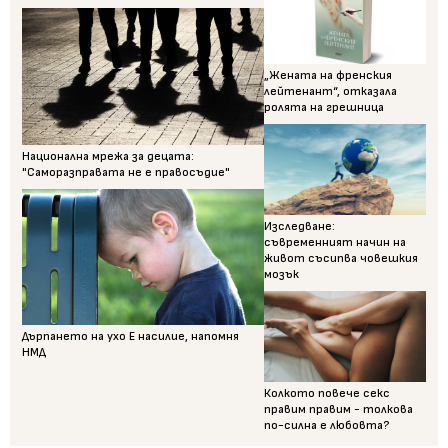
„Жената на френския
лейтенант“, отказала
ролята на грешница
Национална мрежа за децата:
"Саморазправата не е правосъдие"
Изследване:
съвременният начин на
живот съсипва човешкия
мозък
Дърпането на ухо Е насилие, напомня
НМД
Колкото повече секс
правим правим - толкова
по-силна е любовта?