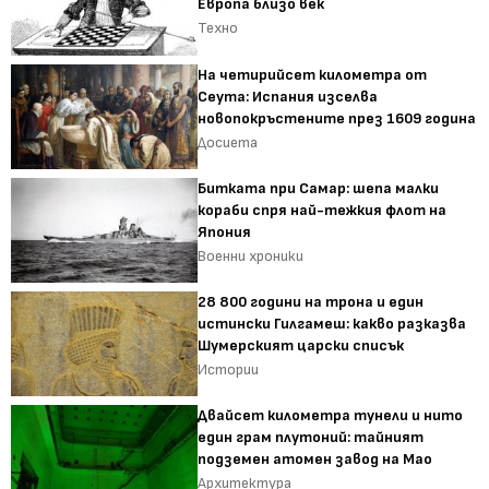
Европа близо век
Техно
На четирийсет километра от
Сеута: Испания изселва
новопокръстените през 1609 година
Досиета
Битката при Самар: шепа малки
кораби спря най-тежкия флот на
Япония
Военни хроники
28 800 години на трона и един
истински Гилгамеш: какво разказва
Шумерският царски списък
Истории
Двайсет километра тунели и нито
един грам плутоний: тайният
подземен атомен завод на Мао
Архитектура