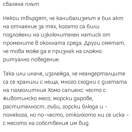
сваляна плът.
Някои твърдят, че канибализмът е бил акт
на отчаяние за тях, когато са били
подложени на изключителен натиск от
промените в околната среда. Други смятат,
че това може да е признак на сложно
ритуално поведение.
Така или иначе, изглежда, че неандерталците
са се хранили с неща, много сходни с диетата
на палеолитния Хомо сапиенс: често с
животинско месо, морски дарове,
растителност, гъби, горски блюда и -
понякога, но по-често, отколкото ни се иска -
с месото на собствения им вид.