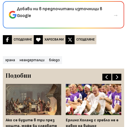
Добави ни в предпочитани източници в
→
Google
СПОДЕЛЯНЕ
ХАРЕСВА МИ
СПОДЕЛЯНЕ
храна
неандерталци
блюдо
Подобни
Ако се будите в три през
Ерлинг Холанд с гребло не е
Бе
те
нощта, може би следвате
равно на викинг
из