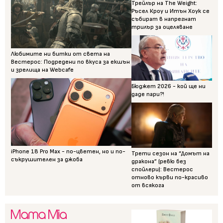
Трейлър на The Weight:
Ръсел Кроу и Итън Хоук се
събират в напрегнат
трилър за оцеляване
Любимите ни битки от света на
Вестерос: Подредени по вкуса за екшън
и зрелища на Webcafe
Бюджет 2026 - кой ще ни
даде пари?!
iPhone 18 Pro Max - по-цветен, но и по-
Трети сезон на “Домът на
съкрушителен за джоба
дракона” (ревю без
спойлери): Вестерос
отново кърви по-красиво
от всякога