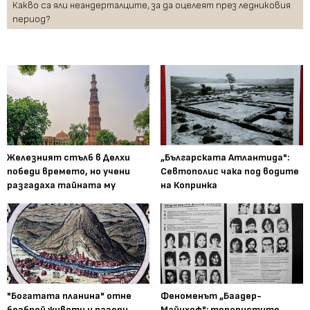
Какво са яли неандерталците, за да оцелеят през ледниковия
период?
Железният стълб в Делхи
„Българската Атлантида":
победи времето, но учени
Севтополис чака под водите
разгадаха тайната му
на Копринка
"Богатата планина" отне
Феноменът „Баадер-
безброй животи и разори
Майнхоф": терористите,