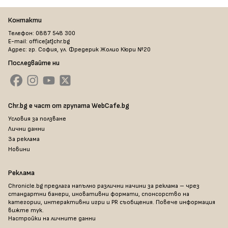
Контакти
Телефон: 0887 548 300
E-mail: office[at]chr.bg
Адрес: гр. София, ул. Фредерик Жолио Кюри №20
Последвайте ни
Chr.bg е част от групата WebCafe.bg
Условия за ползване
Лични данни
За реклама
Новини
Реклама
Chronicle.bg предлага напълно различни начини за реклама – чрез
стандартни банери, иновативни формати, спонсорство на
категории, интерактивни игри и PR съобщения. Повече информация
вижте тук
.
Настройки на личните данни