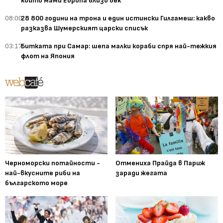
който мами Европа близо век
08:00
28 800 години на трона и един истински Гилгамеш: какво
разказва Шумерският царски списък
03:17
Битката при Самар: шепа малки кораби спря най-тежкия
флот на Япония
Черноморски потайности -
Отмениха Прайда в Париж
най-вкусните риби на
заради жегата
българското море