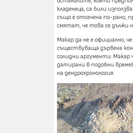
останалите, което предпола
кладенеца, са били използв
също е отсечена по-рано, п
смятат, че това се дължи н
Макар да не е официално, ч
съществуваща дървена кон
солидни аргументи. Макар ч
датирани в подобни времев
на
дендрохронология
.