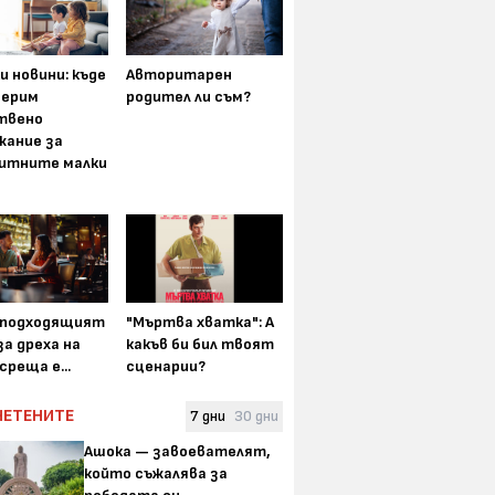
и новини: къде
Авторитарен
мерим
родител ли съм?
твено
жание за
итните малки
-подходящият
"Мъртва хватка": А
а дреха на
какъв би бил твоят
среща е...
сценарии?
ЧЕТЕНИТЕ
7 дни
30 дни
Ашока — завоевателят,
който съжалява за