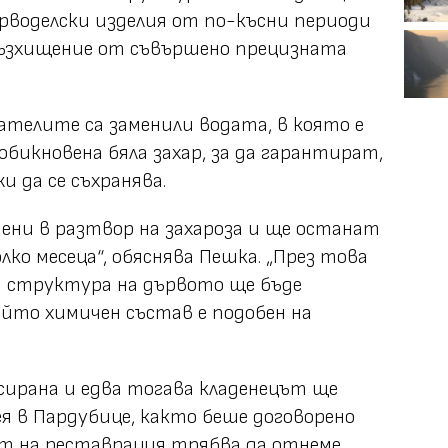
рводелски изделия от по-късни периоди
възхищение от съвършено прецизната
ателите са заменили водата, в която е
обикновена бяла захар, за да гарантират,
 да се съхранява.
ени в разтвор на захароза и ще останат
лко месеца“, обяснява Пешка. „През това
а структура на дървото ще бъде
ийто химичен състав е подобен на
сирана и едва тогава кладенецът ще
ея в Пардубице, както беше договорено
ът на реставрация трябва да отнеме