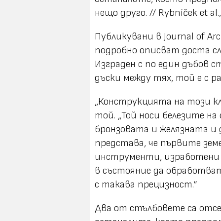
нещо друго. // Rybníček et al., 
Публикувани в Journal of Ar
подробно описват доста сл
Изграден с по един дъбов с
дъски между тях, той е с раз
„Конструкцията на този кла
той. „Той носи белезите н
бронзовата и желязната и 
представа, че първите земе
инструменти, изработени о
в състояние да обработва
с такава прецизност.“
Два от стълбовете са отсе