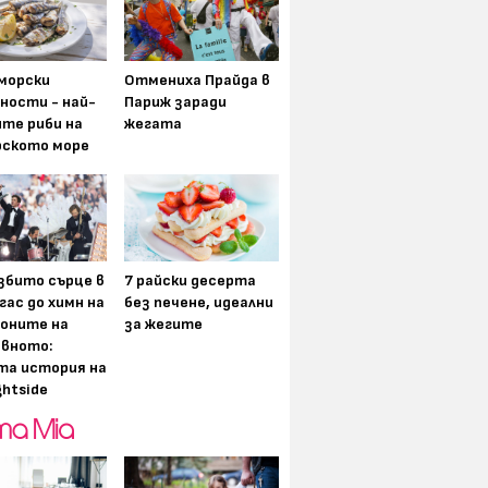
морски
Отмениха Прайда в
ности - най-
Париж заради
ите риби на
жегата
рското море
збито сърце в
7 райски десерта
гас до химн на
без печене, идеални
оните на
за жегите
вното:
та история на
ghtside