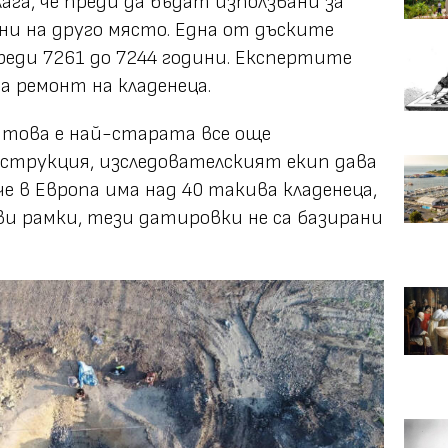
га, че преди да бъдат използвани за
ани на друго място. Една от дъските
реди 7261 до 7244 години. Експертите
а ремонт на кладенеца.
е това е най-старата все още
струкция, изследователският екип дава
е в Европа има над 40 такива кладенеца,
и рамки, тези датировки не са базирани