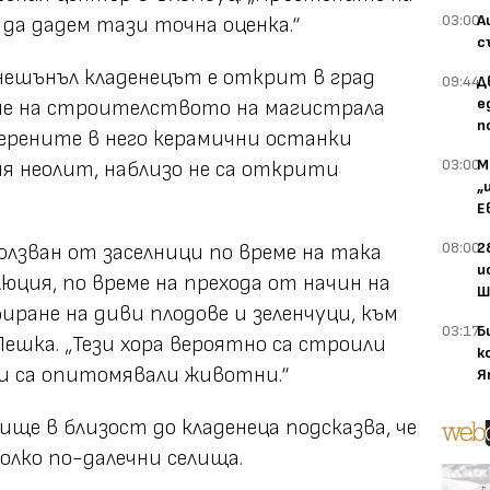
03:00
А
да дадем тази точна оценка.“
с
нешънъл кладенецът е открит в град
09:44
Д
е
еме на строителството на магистрала
п
мерените в него керамични останки
03:00
М
я неолит, наблизо не са открити
„
Е
08:00
2
олзван от заселници по време на така
и
юция, по време на прехода от начин на
Ш
биране на диви плодове и зеленчуци, към
03:17
Б
 Пешка. „Тези хора вероятно са строили
к
и са опитомявали животни.“
Я
ще в близост до кладенеца подсказва, че
олко по-далечни селища.