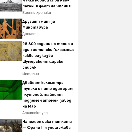
малки кораби спря най-
тежкия флот на Япония
Военни хроники
Другият мит за
Минотавъра
Досиета
28 800 години на трона и
един истински Гилгамеш:
какво разказва
Шумерският царски
списък
Истории
Двайсет километра
тунели и нито един грам
плутоний: тайният
подземен атомен завод
на Мао
Архитектура
Наполеон иска титлата
— Франц II я унищожава