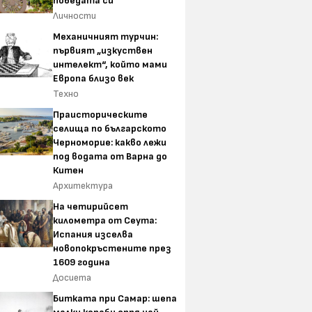
победата си
Личности
Механичният турчин:
първият „изкуствен
интелект“, който мами
Европа близо век
Техно
Праисторическите
селища по българското
Черноморие: какво лежи
под водата от Варна до
Китен
Архитектура
На четирийсет
километра от Сеута:
Испания изселва
новопокръстените през
1609 година
Досиета
Битката при Самар: шепа