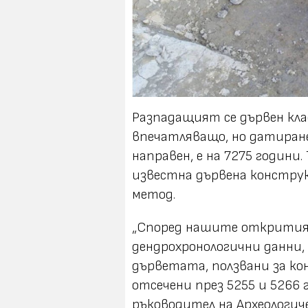
Разпадащият се дървен клад
впечатляващо, но датиране
направен, е на 7275 години
известна дървена конструк
метод.
„Според нашите открития,
дендрохронологични данни, 
дърветата, ползвани за ко
отсечени през 5255 и 5266 г. 
ръководител на Археологич