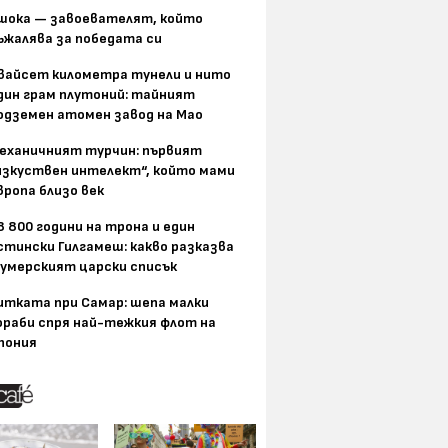
шока — завоевателят, който
ъжалява за победата си
вайсет километра тунели и нито
дин грам плутоний: тайният
одземен атомен завод на Мао
еханичният турчин: първият
изкуствен интелект“, който мами
вропа близо век
8 800 години на трона и един
стински Гилгамеш: какво разказва
умерският царски списък
итката при Самар: шепа малки
ораби спря най-тежкия флот на
пония