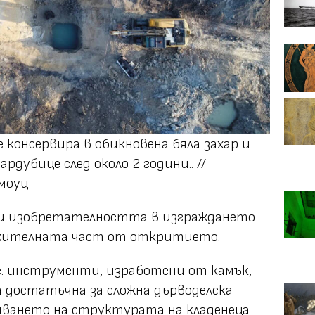
 консервира в обикновена бяла захар и
ардубице след около 2 години.. //
моуц
и изобретателността в изграждането
лежителната част от откритието.
е. инструменти, изработени от камък,
ла достатъчна за сложна дърводелска
няването на структурата на кладенеца