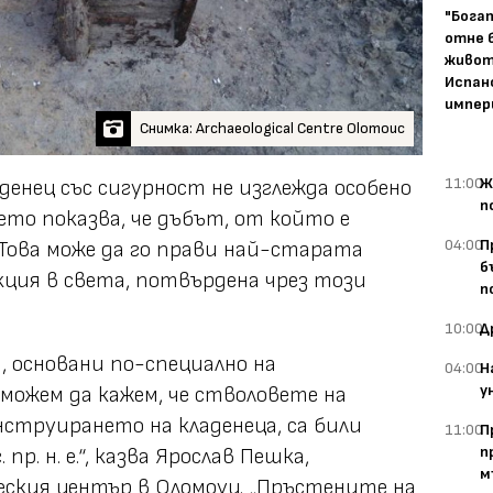
"Бога
отне 
живот
Испан
импер
Снимка: Archaeological Centre Olomouc
11:00
Ж
енец със сигурност не изглежда особено
п
то показва, че дъбът, от който е
04:00
П
. Това може да го прави най-старата
б
ция в света, потвърдена чрез този
п
10:00
Д
 основани по-специално на
04:00
Н
у
можем да кажем, че стволовете на
нструирането на кладенеца, са били
11:00
П
п
пр. н. е.“, казва Ярослав Пешка,
м
еския център в Оломоуц. „Пръстените на