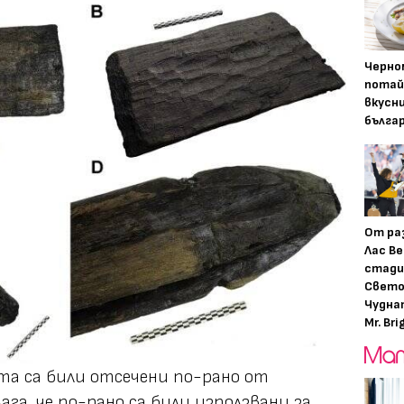
Черно
потай
вкусн
бълга
От ра
Лас Ве
стади
Свето
Чудна
Mr. Bri
та са били отсечени по-рано от
га, че по-рано са били използвани за