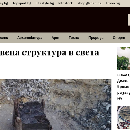
ey.bg
Topsport.bg
Lifestyle.bg
Infostock
shop.gladen.bg
limon.bg
ости
Архитектура
Арт
Техно
Природа
Спорт
вена структура в света
Желез
Делхи
време
разга
му