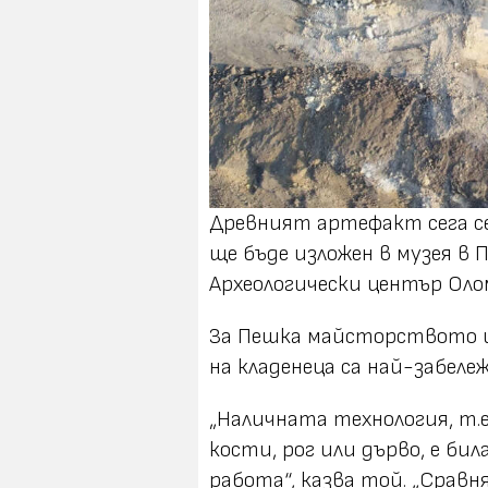
Древният артефакт сега се
ще бъде изложен в музея в П
Археологически център Оло
За Пешка майсторството 
на кладенеца са най-забе
„Наличната технология, т.
кости, рог или дърво, е би
работа“, казва той. „Срав