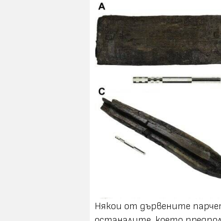
Някои от дървените парче
останалите, което предпола