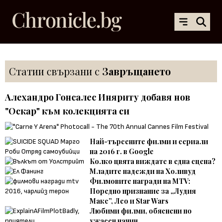
Статии свързани с
Завръщането
Алехандро Гонсалес Иняриту добавя нов
"Оскар" към колекцията си
Най-търсените филми и сериали
на 2016 г. в Google
Колко цвята виждате в една сцена?
Младите надежди на Холивуд
Филмовите награди на MTV:
Поредно признание за „Лудия
Макс”, Лео и Star Wars
Любими филми, обяснени по
ужасен начин