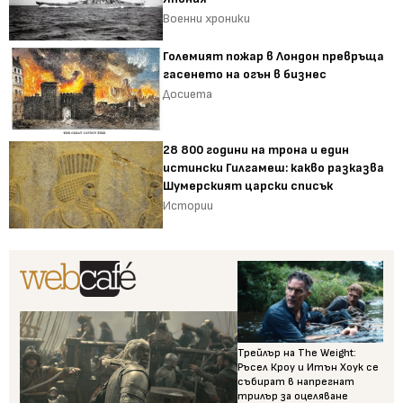
Военни хроники
Големият пожар в Лондон превръща
гасенето на огън в бизнес
Досиета
28 800 години на трона и един
истински Гилгамеш: какво разказва
Шумерският царски списък
Истории
Трейлър на The Weight:
Ръсел Кроу и Итън Хоук се
събират в напрегнат
трилър за оцеляване