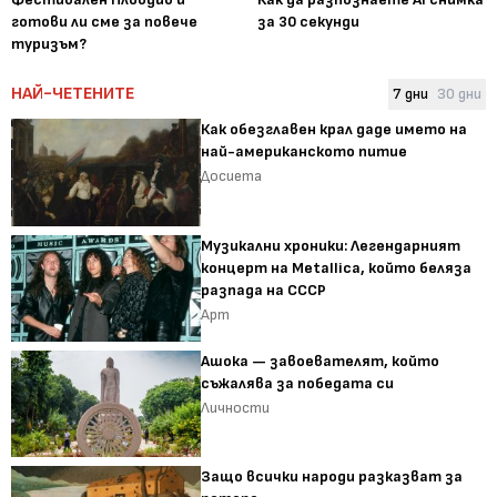
готови ли сме за повече
за 30 секунди
туризъм?
НАЙ-ЧЕТЕНИТЕ
7 дни
30 дни
Как обезглавен крал даде името на
най-американското питие
Досиета
Музикални хроники: Легендарният
концерт на Metallica, който беляза
разпада на СССР
Арт
Ашока — завоевателят, който
съжалява за победата си
Личности
Защо всички народи разказват за