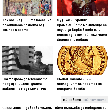
Как полинезийците населиха
Музикални хроники:
половината планета без
Срамежливото момиченце се
компас и карта
научи да вярва в себе си и
стана една от най-големите
британски певици
От Монреал до бягството
Юлиан Отстъпник -
през границата: двата
последният император на
живота на Надя Команечи
старите богове
Най-новото
Най-четеното
03:00
Ашока — завоевателят, който съжалява за победата си