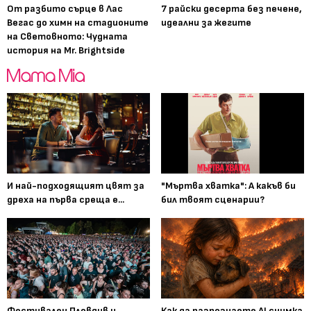
От разбито сърце в Лас
7 райски десерта без печене,
Вегас до химн на стадионите
идеални за жегите
на Световното: Чудната
история на Mr. Brightside
И най-подходящият цвят за
"Мъртва хватка": А какъв би
дреха на първа среща е...
бил твоят сценарии?
Фестивален Пловдив и
Как да разпознаете AI снимка