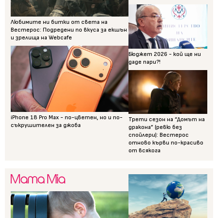
Любимите ни битки от света на
Вестерос: Подредени по вкуса за екшън
и зрелища на Webcafe
Бюджет 2026 - кой ще ни
даде пари?!
iPhone 18 Pro Max - по-цветен, но и по-
Трети сезон на “Домът на
съкрушителен за джоба
дракона” (ревю без
спойлери): Вестерос
отново кърви по-красиво
от всякога