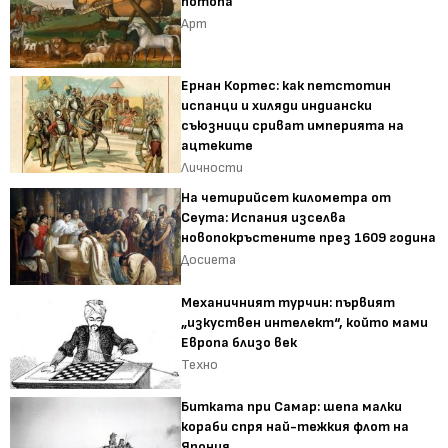
потопа
Арт
Ернан Кортес: как петстотин
испанци и хиляди индиански
съюзници сриват империята на
ацтеките
Личности
На четирийсет километра от
Сеута: Испания изселва
новопокръстените през 1609 година
Досиета
Механичният турчин: първият
„изкуствен интелект“, който мами
Европа близо век
Техно
Битката при Самар: шепа малки
кораби спря най-тежкия флот на
Япония