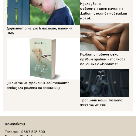
Изследване:
съвременният начин на
живот съсипва човешкия
мозък
Дърпането на ухо Е насилие, напомня
НМД
Колкото повече секс
правим правим - толкова
по-силна е любовта?
„Жената на френския лейтенант“,
отказала ролята на грешница
Тропични нощи: когато
жегата не спи
Контакти
Телефон: 0887 548 300