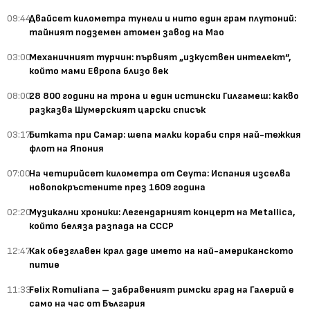
09:44
Двайсет километра тунели и нито един грам плутоний:
тайният подземен атомен завод на Мао
03:00
Механичният турчин: първият „изкуствен интелект“,
който мами Европа близо век
08:00
28 800 години на трона и един истински Гилгамеш: какво
разказва Шумерският царски списък
03:17
Битката при Самар: шепа малки кораби спря най-тежкия
флот на Япония
07:00
На четирийсет километра от Сеута: Испания изселва
новопокръстените през 1609 година
02:20
Музикални хроники: Легендарният концерт на Metallica,
който беляза разпада на СССР
12:47
Как обезглавен крал даде името на най-американското
питие
11:33
Felix Romuliana – забравеният римски град на Галерий е
само на час от България