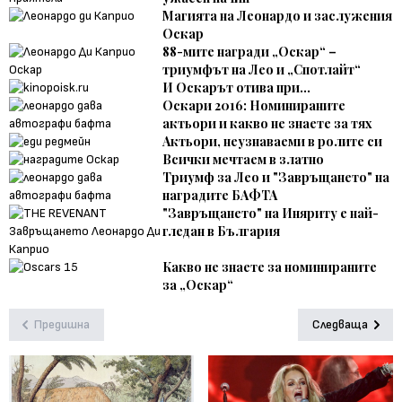
Магията на Леонардо и заслужения
Оскар
88-мите награди „Оскар“ –
триумфът на Лео и „Спотлайт“
И Оскарът отива при...
Оскари 2016: Номинираните
актьори и какво не знаете за тях
Актьори, неузнаваеми в ролите си
Всички мечтаем в златно
Триумф за Лео и "Завръщането" на
наградите БАФТА
"Завръщането" на Иняриту е най-
гледан в България
Какво не знаете за номинираните
за „Оскар“
Предишна
Следваща