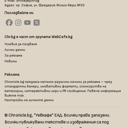
E-mail: office[at]chr.bg
Адрес: гр. София, ул. Фредерик Жолио Кюри №20
Последвайте ни
Chr.bg е част от групата WebCafe.bg
Условия за ползване
Лични данни
За реклама
Новини
Реклама
Chronicle.bg предлага напълно различни начини за реклама – чрез
стандартни банери, иновативни формати, спонсорство на
категории, интерактивни игри и PR съобщения. Повече информация
вижте тук
.
Настройки на личните данни
© Chronicle.bg, "Уебкафе" ЕАД. Всички права запазени.
Всички публикувани текстове и изображения са под