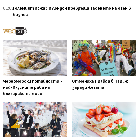
01:03
Големият пожар в Лондон превръща гасенето на огън в
бизнес
Черноморски потайности -
Отмениха Прайда в Париж
най-вкусните риби на
заради жегата
българското море