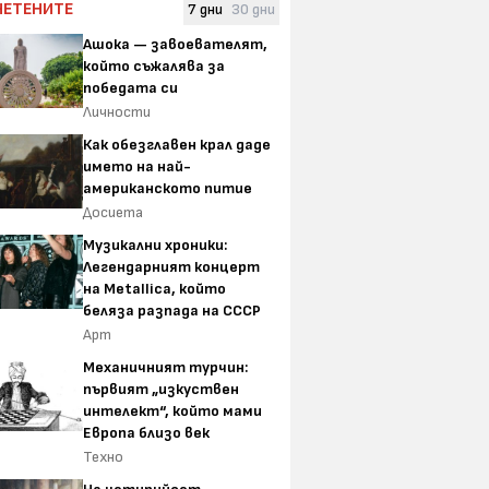
ЧЕТЕНИТЕ
7 дни
30 дни
Ашока — завоевателят,
който съжалява за
победата си
Личности
Как обезглавен крал даде
името на най-
американското питие
Досиета
Музикални хроники:
Легендарният концерт
на Metallica, който
беляза разпада на СССР
Арт
Механичният турчин:
първият „изкуствен
интелект“, който мами
Европа близо век
Техно