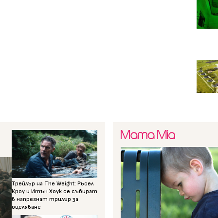
Трейлър на The Weight: Ръсел
Кроу и Итън Хоук се събират
в напрегнат трилър за
оцеляване