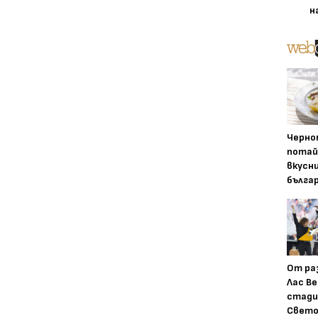
н
Черно
потай
вкусн
бълга
От ра
Лас Ве
стади
Свето