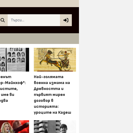
Search
менът
Най-голямата
ер-Майнхоф":
военна измама на
истите,
Древността и
 име ви
първият мирен
едва
договор в
историята:
уроците на Кадеш