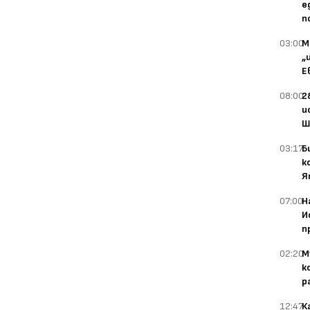
е
п
03:00
М
„
Е
08:00
2
и
Ш
03:17
Б
к
Я
07:00
Н
И
п
02:20
М
к
р
12:47
К