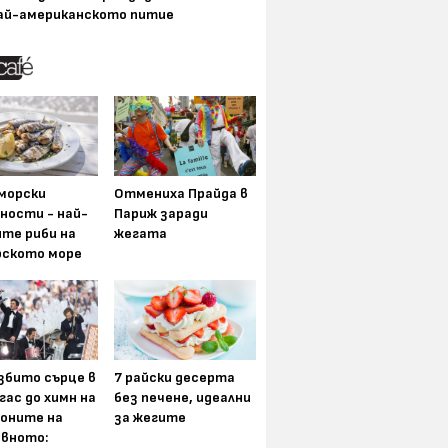
ай-американското питие
морски
Отмениха Прайда в
ности - най-
Париж заради
ите риби на
жегата
рското море
збито сърце в
7 райски десерта
гас до химн на
без печене, идеални
оните на
за жегите
вното: