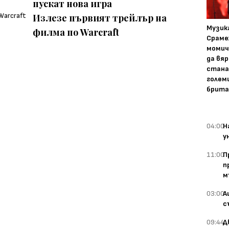
пускат нова игра
Излезе първият трейлър на
Музика
филма по Warcraft
Сраме
момич
да вяр
стана
голем
брита
04:00
Н
у
11:00
П
п
м
03:00
А
с
09:44
Д