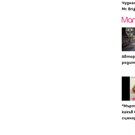
Чудна
Mr. Bri
Автор
родит
"Мърт
какъв
сцена