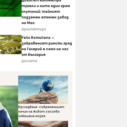
Двайсет километра
тунели и нито един грам
плутоний: тайният
подземен атомен завод
на Мао
Архитектура
Felix Romuliana –
забравеният римски град
на Галерий е само на час
от България
Досиета
Изследване: съвременният
начин на живот съсипва
човешкия мозък