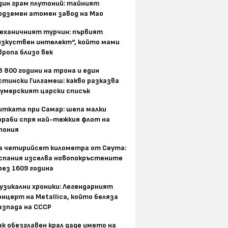
дин грам плутоний: тайният
одземен атомен завод на Мао
еханичният турчин: първият
изкуствен интелект“, който мами
вропа близо век
8 800 години на трона и един
стински Гилгамеш: какво разказва
умерският царски списък
итката при Самар: шепа малки
ораби спря най-тежкия флот на
пония
а четирийсет километра от Сеута:
спания изселва новопокръстените
рез 1609 година
узикални хроники: Легендарният
онцерт на Metallica, който беляза
азпада на СССР
ак обезглавен крал даде името на