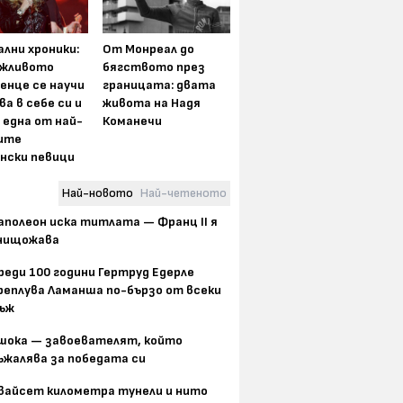
лни хроники:
От Монреал до
жливото
бягството през
енце се научи
границата: двата
ва в себе си и
живота на Надя
 една от най-
Команечи
ите
нски певици
Най-новото
Най-четеното
аполеон иска титлата — Франц II я
нищожава
реди 100 години Гертруд Едерле
реплува Ламанша по-бързо от всеки
ъж
шока — завоевателят, който
ъжалява за победата си
вайсет километра тунели и нито