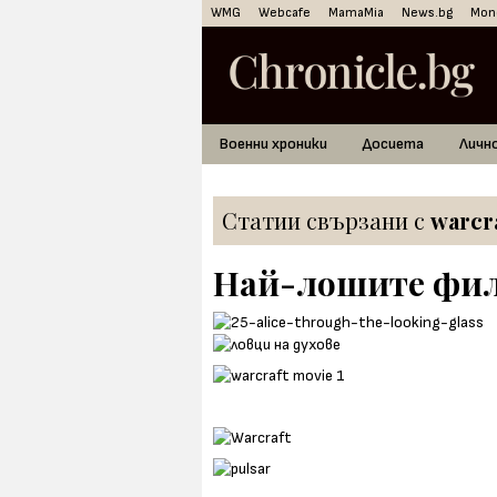
WMG
Webcafe
MamaMia
News.bg
Mon
Военни хроники
Досиета
Личн
Статии свързани с
warcr
Най-лошите фил