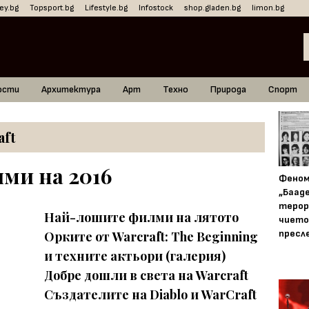
ey.bg
Topsport.bg
Lifestyle.bg
Infostock
shop.gladen.bg
limon.bg
ости
Архитектура
Арт
Техно
Природа
Спорт
aft
ми на 2016
Фено
„Баад
терор
Най-лошите филми на лятото
чието
пресл
Орките от Warcraft: The Beginning
и техните актьори (галерия)
Добре дошли в света на Warcraft
Създателите на Diablo и WarCraft