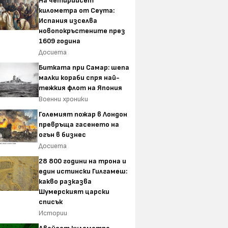
На четирийсет
километра от Сеута:
Испания изселва
новопокръстените през
1609 година
Досиета
Битката при Самар: шепа
малки кораби спря най-
тежкия флот на Япония
Военни хроники
Големият пожар в Лондон
превръща гасенето на
огън в бизнес
Досиета
28 800 години на трона и
един истински Гилгамеш:
какво разказва
Шумерският царски
списък
Истории