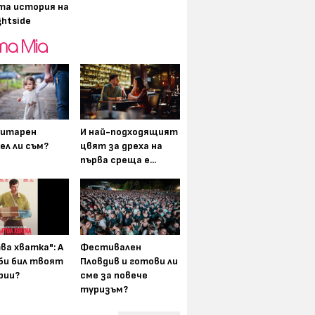
та история на
ghtside
итарен
И най-подходящият
ел ли съм?
цвят за дреха на
първа среща е...
ва хватка": А
Фестивален
 би бил твоят
Пловдив и готови ли
рии?
сме за повече
туризъм?