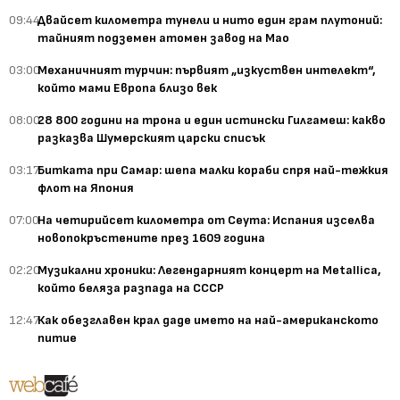
09:44
Двайсет километра тунели и нито един грам плутоний:
тайният подземен атомен завод на Мао
03:00
Механичният турчин: първият „изкуствен интелект“,
който мами Европа близо век
08:00
28 800 години на трона и един истински Гилгамеш: какво
разказва Шумерският царски списък
03:17
Битката при Самар: шепа малки кораби спря най-тежкия
флот на Япония
07:00
На четирийсет километра от Сеута: Испания изселва
новопокръстените през 1609 година
02:20
Музикални хроники: Легендарният концерт на Metallica,
който беляза разпада на СССР
12:47
Как обезглавен крал даде името на най-американското
питие