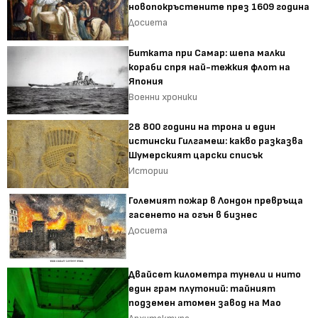
новопокръстените през 1609 година
Досиета
Битката при Самар: шепа малки
кораби спря най-тежкия флот на
Япония
Военни хроники
28 800 години на трона и един
истински Гилгамеш: какво разказва
Шумерският царски списък
Истории
Големият пожар в Лондон превръща
гасенето на огън в бизнес
Досиета
Двайсет километра тунели и нито
един грам плутоний: тайният
подземен атомен завод на Мао