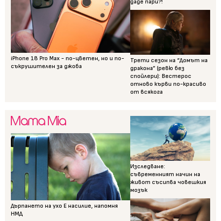
даде пари?!
iPhone 18 Pro Max - по-цветен, но и по-
Трети сезон на “Домът на
съкрушителен за джоба
дракона” (ревю без
спойлери): Вестерос
отново кърви по-красиво
от всякога
Изследване:
съвременният начин на
живот съсипва човешкия
мозък
Дърпането на ухо Е насилие, напомня
НМД