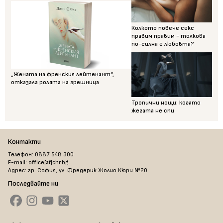
Колкото повече секс
правим правим - толкова
по-силна е любовта?
„Жената на френския лейтенант“,
отказала ролята на грешница
Тропични нощи: когато
жегата не спи
Контакти
Телефон: 0887 548 300
E-mail: office[at]chr.bg
Адрес: гр. София, ул. Фредерик Жолио Кюри №20
Последвайте ни