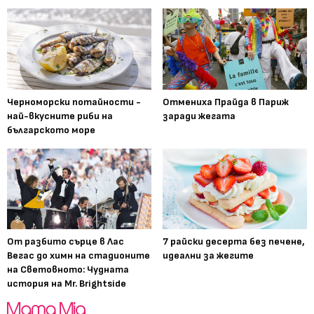
Черноморски потайности -
Отмениха Прайда в Париж
най-вкусните риби на
заради жегата
българското море
От разбито сърце в Лас
7 райски десерта без печене,
Вегас до химн на стадионите
идеални за жегите
на Световното: Чудната
история на Mr. Brightside