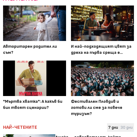
Авторитарен родител ли
И най-подходящият цвят за
съм?
дреха на първа среща е...
"Мъртва хватка": А какъв би
Фестивален Пловдив и
бил твоят сценарии?
готови ли сме за повече
туризъм?
НАЙ-ЧЕТЕНИТЕ
7 дни
30 дни