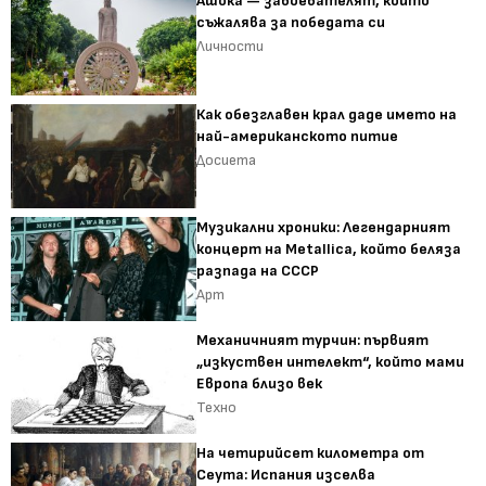
Ашока — завоевателят, който
съжалява за победата си
Личности
Как обезглавен крал даде името на
най-американското питие
Досиета
Музикални хроники: Легендарният
концерт на Metallica, който беляза
разпада на СССР
Арт
Механичният турчин: първият
„изкуствен интелект“, който мами
Европа близо век
Техно
На четирийсет километра от
Сеута: Испания изселва