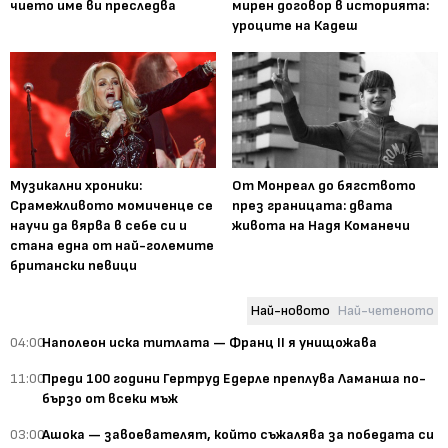
чието име ви преследва
мирен договор в историята:
уроците на Кадеш
Музикални хроники:
От Монреал до бягството
Срамежливото момиченце се
през границата: двата
научи да вярва в себе си и
живота на Надя Команечи
стана една от най-големите
британски певици
Най-новото
Най-четеното
04:00
Наполеон иска титлата — Франц II я унищожава
11:00
Преди 100 години Гертруд Едерле преплува Ламанша по-
бързо от всеки мъж
03:00
Ашока — завоевателят, който съжалява за победата си