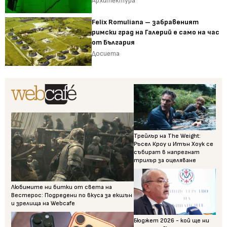
Архитектура
Felix Romuliana – забравеният
римски град на Галерий е само на час
от България
Досиета
Трейлър на The Weight:
Ръсел Кроу и Итън Хоук се
събират в напрегнат
трилър за оцеляване
Любимите ни битки от света на
Вестерос: Подредени по вкуса за екшън
и зрелища на Webcafe
Бюджет 2026 - кой ще ни