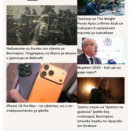
Трейлър на The Weight:
Ръсел Кроу и Итън Хоук се
събират в напрегнат
трилър за оцеляване
Любимите ни битки от света на
Вестерос: Подредени по вкуса за екшън
и зрелища на Webcafe
Бюджет 2026 - кой ще ни
даде пари?!
iPhone 18 Pro Max - по-цветен, но и по-
Трети сезон на “Домът на
съкрушителен за джоба
дракона” (ревю без
спойлери): Вестерос
отново кърви по-красиво
от всякога