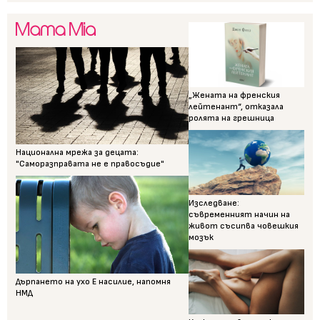
„Жената на френския
лейтенант“, отказала
ролята на грешница
Национална мрежа за децата:
"Саморазправата не е правосъдие"
Изследване:
съвременният начин на
живот съсипва човешкия
мозък
Дърпането на ухо Е насилие, напомня
НМД