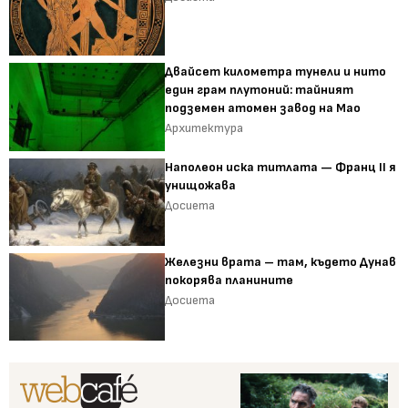
Двайсет километра тунели и нито
един грам плутоний: тайният
подземен атомен завод на Мао
Архитектура
Наполеон иска титлата — Франц II я
унищожава
Досиета
Железни врата – там, където Дунав
покорява планините
Досиета