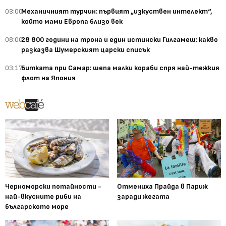
03:00
Механичният турчин: първият „изкуствен интелект“,
който мами Европа близо век
08:00
28 800 години на трона и един истински Гилгамеш: какво
разказва Шумерският царски списък
03:17
Битката при Самар: шепа малки кораби спря най-тежкия
флот на Япония
Черноморски потайности -
Отмениха Прайда в Париж
най-вкусните риби на
заради жегата
българското море