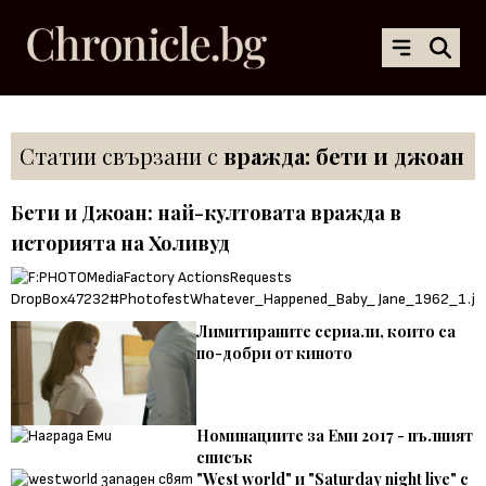
Статии свързани с
вражда: бети и джоан
Бети и Джоан: най-култовата вражда в
историята на Холивуд
Лимитираните сериали, които са
по-добри от киното
Номинациите за Еми 2017 - пълният
списък
"West world" и "Saturday night live" с