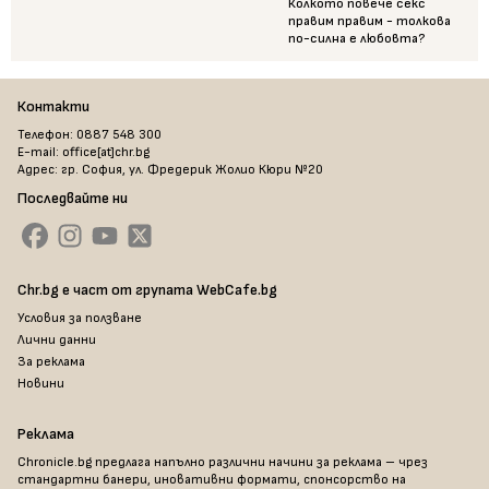
Колкото повече секс
правим правим - толкова
по-силна е любовта?
Контакти
Телефон: 0887 548 300
E-mail: office[at]chr.bg
Адрес: гр. София, ул. Фредерик Жолио Кюри №20
Последвайте ни
Chr.bg е част от групата WebCafe.bg
Условия за ползване
Лични данни
За реклама
Новини
Реклама
Chronicle.bg предлага напълно различни начини за реклама – чрез
стандартни банери, иновативни формати, спонсорство на