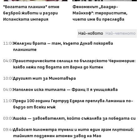
"Богатата планина" отне
Феноменът „Баадер-
безброй животи и разори
Майнхоф": терористите,
Испанската империя
чието име ви преследва
Най-новото
Най-четеното
11:00
Железни врата – там, където Дунав покорява
планините
04:00
Праисторическите селища по българското Черноморие:
какво лежи под водата от Варна до Китен
10:00
Другият мит за Минотавъра
04:00
Наполеон иска титлата — Франц II я унищожава
11:00
Преди 100 години Гертруд Едерле преплува Ламанша по-
бързо от всеки мъж
03:00
Ашока — завоевателят, който съжалява за победата си
09:44
Двайсет километра тунели и нито един грам плутоний:
тайният подземен атомен завод на Мао