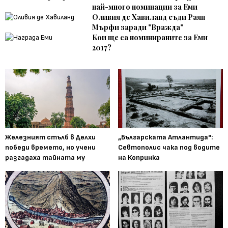
най-много номинации за Еми
Оливия де Хавиланд съди Раян
Мърфи заради "Вражда"
Кои ще са номинираните за Еми
2017?
Железният стълб в Делхи
„Българската Атлантида":
победи времето, но учени
Севтополис чака под водите
разгадаха тайната му
на Копринка