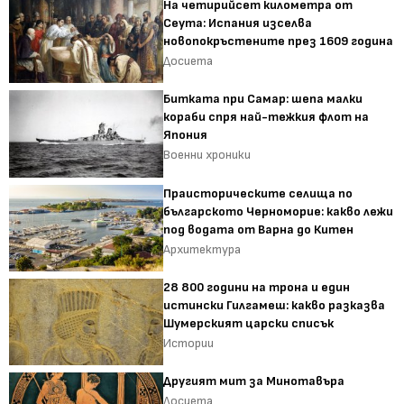
На четирийсет километра от
Сеута: Испания изселва
новопокръстените през 1609 година
Досиета
Битката при Самар: шепа малки
кораби спря най-тежкия флот на
Япония
Военни хроники
Праисторическите селища по
българското Черноморие: какво лежи
под водата от Варна до Китен
Архитектура
28 800 години на трона и един
истински Гилгамеш: какво разказва
Шумерският царски списък
Истории
Другият мит за Минотавъра
Досиета