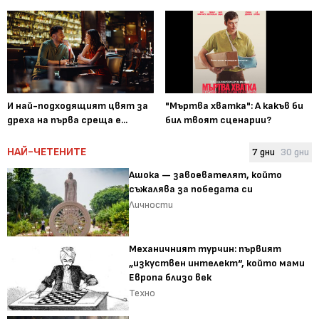
И най-подходящият цвят за
"Мъртва хватка": А какъв би
дреха на първа среща е...
бил твоят сценарии?
НАЙ-ЧЕТЕНИТЕ
7 дни
30 дни
Ашока — завоевателят, който
съжалява за победата си
Личности
Механичният турчин: първият
„изкуствен интелект“, който мами
Европа близо век
Техно