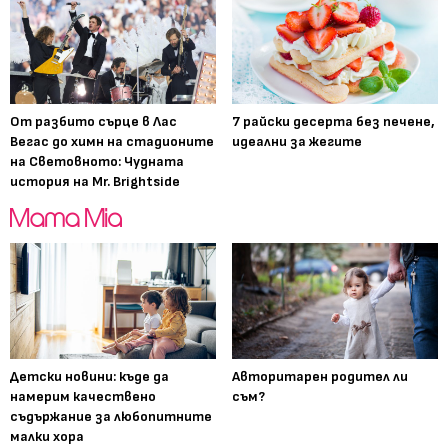
От разбито сърце в Лас
7 райски десерта без печене,
Вегас до химн на стадионите
идеални за жегите
на Световното: Чудната
история на Mr. Brightside
Детски новини: къде да
Авторитарен родител ли
намерим качествено
съм?
съдържание за любопитните
малки хора