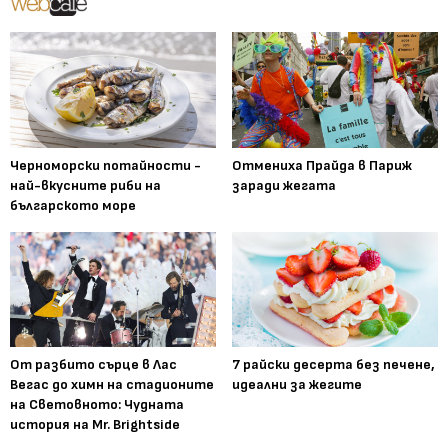
Черноморски потайности -
Отмениха Прайда в Париж
най-вкусните риби на
заради жегата
българското море
От разбито сърце в Лас
7 райски десерта без печене,
Вегас до химн на стадионите
идеални за жегите
на Световното: Чудната
история на Mr. Brightside