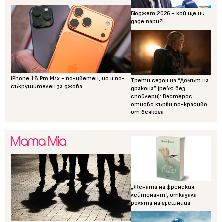
Бюджет 2026 - кой ще ни
даде пари?!
iPhone 18 Pro Max - по-цветен, но и по-
Трети сезон на “Домът на
съкрушителен за джоба
дракона” (ревю без
спойлери): Вестерос
отново кърви по-красиво
от всякога
„Жената на френския
лейтенант“, отказала
ролята на грешница