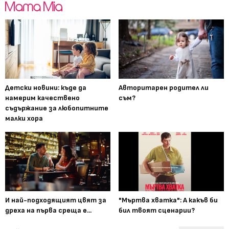
Детски новини: къде да
Авторитарен родител ли
намерим качествено
съм?
съдържание за любопитните
малки хора
И най-подходящият цвят за
"Мъртва хватка": А какъв би
дреха на първа среща е...
бил твоят сценарии?