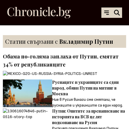
Статии свързани с
Вкладимир Путин
Обама по-голяма заплаха от Путин, смятат
34% от републиканците
Руснаците и украинците са един
народ, обяви Путин на митинг в
Москва
Ние в Русия винаги сме смятали, че
руснаците и украинците са един народ.
Путин: Опитите за пренаписване на
историята на ВСВ целят
подкопаване на Русия
Руският президент Владимир Путин