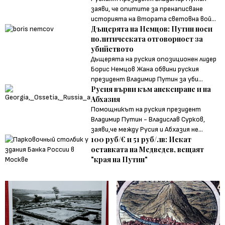
заяви, че опитите за пренаписване
историята на Втората световна вой...
Дъщерята на Немцов: Путин носи
политическата отговорност за
убийството
Дъщерята на руския опозиционен лидер
Борис Немцов Жана обвини руския
президент Владимир Путин за уби...
Русия върви към анексиране и на
Абхазия
Помощникът на руския президент
Владимир Путин - Владислав Сурков,
заяви,че между Русия и Абхазия не...
100 руб/€ и 51 руб/лв: Искат
оставката на Медведев, вещаят
"края на Путин"