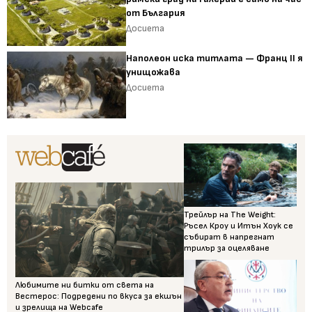
от България
Досиета
Наполеон иска титлата — Франц II я
унищожава
Досиета
Трейлър на The Weight:
Ръсел Кроу и Итън Хоук се
събират в напрегнат
трилър за оцеляване
Любимите ни битки от света на
Вестерос: Подредени по вкуса за екшън
и зрелища на Webcafe