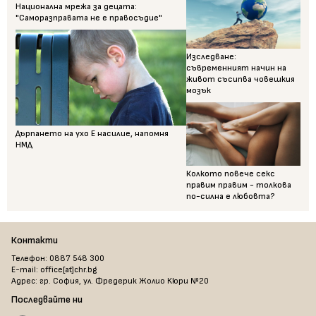
Национална мрежа за децата:
"Саморазправата не е правосъдие"
Изследване:
съвременният начин на
живот съсипва човешкия
мозък
Дърпането на ухо Е насилие, напомня
НМД
Колкото повече секс
правим правим - толкова
по-силна е любовта?
Контакти
Телефон: 0887 548 300
E-mail: office[at]chr.bg
Адрес: гр. София, ул. Фредерик Жолио Кюри №20
Последвайте ни