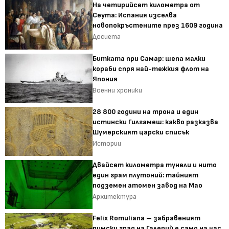
На четирийсет километра от
Сеута: Испания изселва
новопокръстените през 1609 година
Досиета
Битката при Самар: шепа малки
кораби спря най-тежкия флот на
Япония
Военни хроники
28 800 години на трона и един
истински Гилгамеш: какво разказва
Шумерският царски списък
Истории
Двайсет километра тунели и нито
един грам плутоний: тайният
подземен атомен завод на Мао
Архитектура
Felix Romuliana – забравеният
римски град на Галерий е само на час