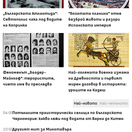
„Българската Атлантида":
"Богатата планина" отне
Севтополис чака под водите
безброй животи и разори
на Копринка
Испанската империя
Феноменът „Баадер-
Най-голямата военна измама
Майнхоф": терористите,
на Древността и първият
чието име ви преследва
мирен договор в историята:
уроците на Кадеш
Най-новото
Най-четеното
04:00
Потъналите праисторически селища по българското
Черноморие: какво лежи под водата от Варна до Китен
10:00
Другият мит за Минотавъра