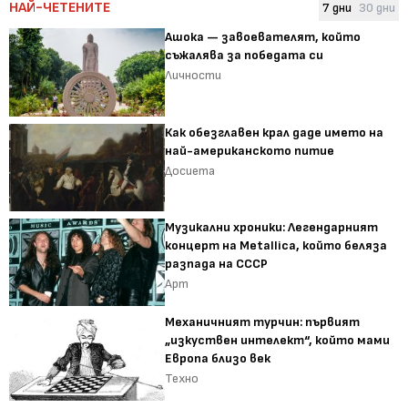
НАЙ-ЧЕТЕНИТЕ
7 дни
30 дни
Ашока — завоевателят, който
съжалява за победата си
Личности
Как обезглавен крал даде името на
най-американското питие
Досиета
Музикални хроники: Легендарният
концерт на Metallica, който беляза
разпада на СССР
Арт
Механичният турчин: първият
„изкуствен интелект“, който мами
Европа близо век
Техно