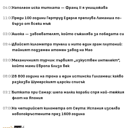
04:00
Наполеон иска титлата — Франц II я унищожава
11:00
Преди 100 години Гертруд Едерле преплува Ламанша по-
бързо от всеки мъж
03:00
Ашока — завоевателят, който съжалява за победата си
09:44
Двайсет километра тунели и нито един грам плутоний:
тайният подземен атомен завод на Мао
03:00
Механичният турчин: първият „изкуствен интелект“,
който мами Европа близо век
08:00
28 800 години на трона и един истински Гилгамеш: какво
разказва Шумерският царски списък
03:17
Битката при Самар: шепа малки кораби спря най-тежкия
флот на Япония
07:00
На четирийсет километра от Сеута: Испания изселва
новопокръстените през 1609 година