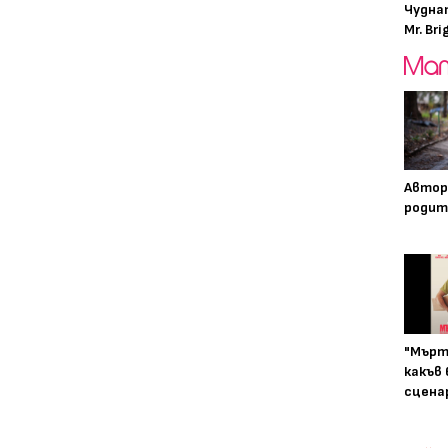
Чудна
Mr. Bri
Автор
родит
"Мърт
какъв
сцена