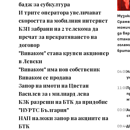
бадж за субкултура
И трите оператора увеличават
Музика
скоростта на мобилния интернет
Сраме
момич
КЗП забрани на 2 телекома да
да вяр
пречат за прекратяването на
стана
договор
голем
брита
"Виваком" става крупен акционер
в Левски
"Виваком" има нов собственик
04:00
Н
Виваком се продава
у
Запор на имоти на Цветан
11:00
П
Василев за 1 милиард лева
п
м
КЗК разреши на БТК да придобие
"НУРТС България"
03:00
А
с
НАП наложи запор на акциите на
БТК
09:44
Д