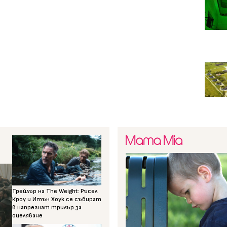
Трейлър на The Weight: Ръсел
Кроу и Итън Хоук се събират
в напрегнат трилър за
оцеляване