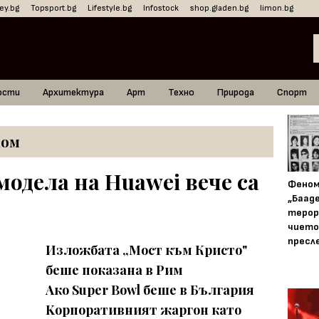
ey.bg
Topsport.bg
Lifestyle.bg
Infostock
shop.gladen.bg
limon.bg
ости
Архитектура
Арт
Техно
Природа
Спорт
ком
одела на Huawei вече са
Фено
„Баад
терор
чието
пресл
Изложбата „Мост към Кристо"
беше показана в Рим
Ако Super Bowl беше в България
Kорпоративният жаргон като