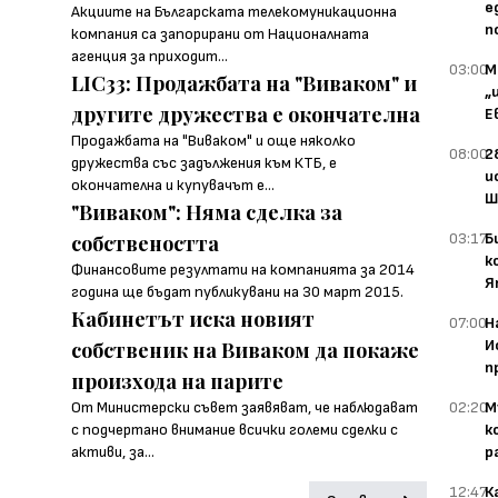
е
Акциите на Българската телекомуникационна
п
компания са запорирани от Националната
агенция за приходит...
03:00
М
LIC33: Продажбата на "Виваком" и
„
другите дружества е окончателна
Е
Продажбата на "Виваком" и още няколко
08:00
2
дружества със задължения към КТБ, е
и
окончателна и купувачът е...
Ш
"Виваком": Няма сделка за
03:17
Б
собствеността
к
Финансовите резултати на компанията за 2014
Я
година ще бъдат публикувани на 30 март 2015.
Кабинетът иска новият
07:00
Н
И
собственик на Виваком да покаже
п
произхода на парите
02:20
М
От Министерски съвет заявяват, че наблюдават
к
с подчертано внимание всички големи сделки с
р
активи, за...
12:47
К