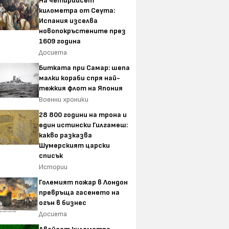
На четирийсет
километра от Сеута:
Испания изселва
новопокръстените през
1609 година
Досиета
Битката при Самар: шепа
малки кораби спря най-
тежкия флот на Япония
Военни хроники
28 800 години на трона и
един истински Гилгамеш:
какво разказва
Шумерският царски
списък
Истории
Големият пожар в Лондон
превръща гасенето на
огън в бизнес
Досиета