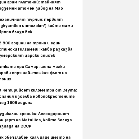
дин грам плутоний: тайният
одземен атомен завод на Мао
еханичният турчин: първият
изкуствен интелект“, който мами
вропа близо век
8 800 години на трона и един
стински Гилгамеш: какво разказва
умерският царски списък
итката при Самар: шепа малки
ораби спря най-тежкия флот на
пония
а четирийсет километра от Сеута:
спания изселва новопокръстените
рез 1609 година
узикални хроники: Легендарният
онцерт на Metallica, който беляза
азпада на СССР
ак обезглавен крал даде името на