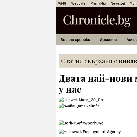
WMG
Webcafe
MamaMia
News.bg
Mon
Военни хроники
Досиета
Личн
Статии свързани с
вива
Двата най-нови м
у нас