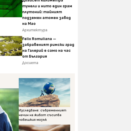
Двайсет километра
тунели и нито един грам
плутоний: тайният
подземен атомен завод
на Мао
Архитектура
Felix Romuliana –
забравеният римски град
на Галерий е само на час
от България
Досиета
Изследване: съвременният
начин на живот съсипва
човешкия мозък