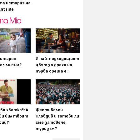
та история на
ghtside
итарен
И най-подходящият
ел ли съм?
цвят за дреха на
първа среща е...
ва хватка": А
Фестивален
 би бил твоят
Пловдив и готови ли
рии?
сме за повече
туризъм?