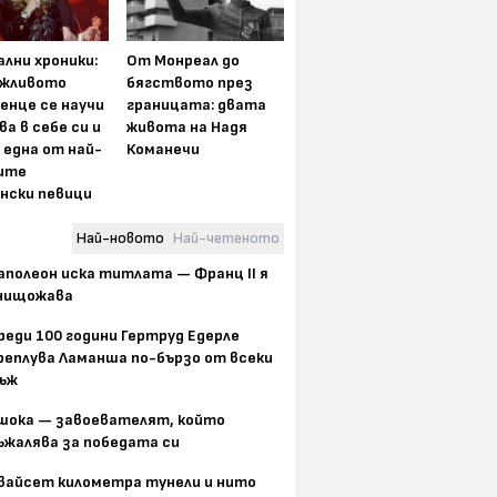
лни хроники:
От Монреал до
жливото
бягството през
енце се научи
границата: двата
ва в себе си и
живота на Надя
 една от най-
Команечи
ите
нски певици
Най-новото
Най-четеното
аполеон иска титлата — Франц II я
нищожава
реди 100 години Гертруд Едерле
реплува Ламанша по-бързо от всеки
ъж
шока — завоевателят, който
ъжалява за победата си
вайсет километра тунели и нито