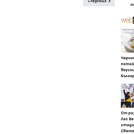
Следваща
н
Черно
потай
вкусн
бълга
От ра
Лас Ве
стади
Свето