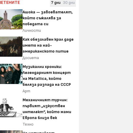
ЧЕТЕНИТЕ
7 дни
30 дни
Ашока — завоевателят,
който съжалява за
победата си
Личности
Как обезглавен крал даде
името на най-
американското питие
Досиета
Музикални хроники:
Легендарният концерт
на Metallica, който
беляза разпада на СССР
Арт
Механичният турчин:
първият „изкуствен
интелект“, който мами
Европа близо век
Техно