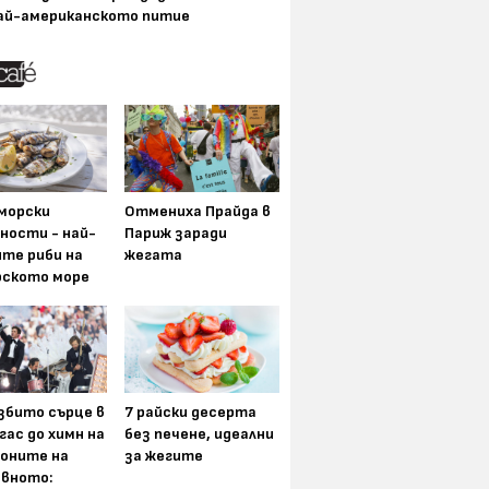
ай-американското питие
морски
Отмениха Прайда в
ности - най-
Париж заради
ите риби на
жегата
рското море
збито сърце в
7 райски десерта
гас до химн на
без печене, идеални
оните на
за жегите
вното: