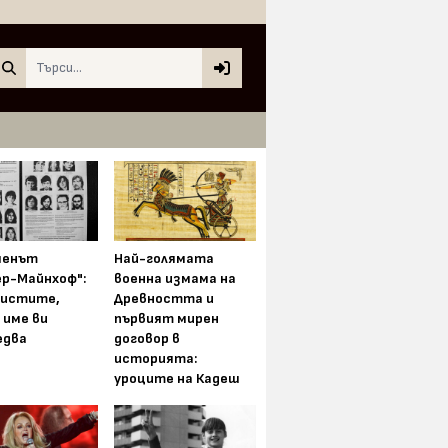
Search
менът
Най-голямата
ер-Майнхоф":
военна измама на
истите,
Древността и
 име ви
първият мирен
едва
договор в
историята:
уроците на Кадеш