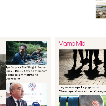
Трейлър на The Weight: Ръсел
Кроу и Итън Хоук се събират
в напрегнат трилър за
оцеляване
Национална мрежа за децата:
"Саморазправата не е правосъди
 и