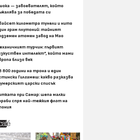
шока — завоевателят, който
ъжалява за победата си
вайсет километра тунели и нито
дин грам плутоний: тайният
одземен атомен завод на Мао
еханичният турчин: първият
изкуствен интелект“, който мами
вропа близо век
8 800 години на трона и един
стински Гилгамеш: какво разказва
умерският царски списък
итката при Самар: шепа малки
ораби спря най-тежкия флот на
пония