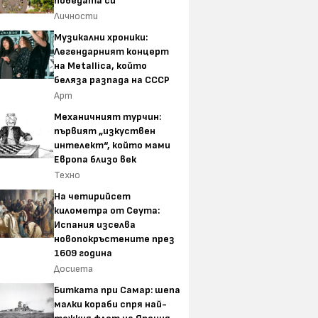
победата си
Личности
Музикални хроники:
Легендарният концерт
на Metallica, който
беляза разпада на СССР
Арт
Механичният турчин:
първият „изкуствен
интелект“, който мами
Европа близо век
Техно
На четирийсет
километра от Сеута:
Испания изселва
новопокръстените през
1609 година
Досиета
Битката при Самар: шепа
малки кораби спря най-