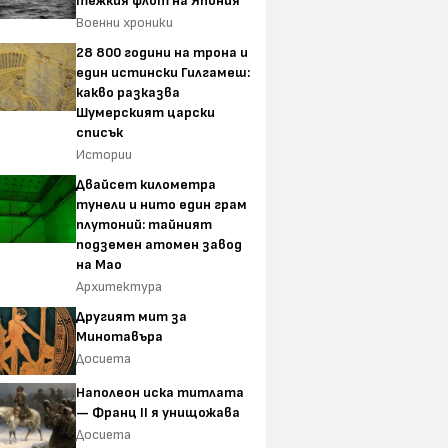
тежкия флот на Япония
Военни хроники
28 800 години на трона и
един истински Гилгамеш:
какво разказва
Шумерският царски
списък
Истории
Двайсет километра
тунели и нито един грам
плутоний: тайният
подземен атомен завод
на Мао
Архитектура
Другият мит за
Минотавъра
Досиета
Наполеон иска титлата
— Франц II я унищожава
Досиета