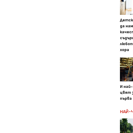
Детск
да на
качес
съдър
любоп
хора
И най
цвят з
първа 
НАЙ-