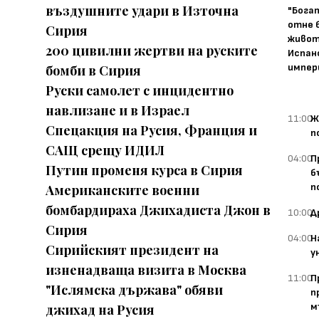
въздушните удари в Източна
"Бога
отне 
Сирия
живот
200 цивилни жертви на руските
Испан
импер
бомби в Сирия
Руски самолет с инцидентно
навлизане и в Израел
11:00
Ж
Спецакция на Русия, Франция и
п
САЩ срещу ИДИЛ
04:00
П
Путин променя курса в Сирия
б
п
Американските военни
бомбардираха Джихадиста Джон в
10:00
Д
Сирия
04:00
Н
Сирийският президент на
у
изненадваща визита в Москва
11:00
П
"Ислямска държава" обяви
п
м
джихад на Русия