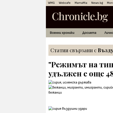
WMG
Webcafe
MamaMia
News.bg
Mon
Военни хроники
Досиета
Личн
Статии свързани с
Възд
"Режимът на тиш
удължен с още 48