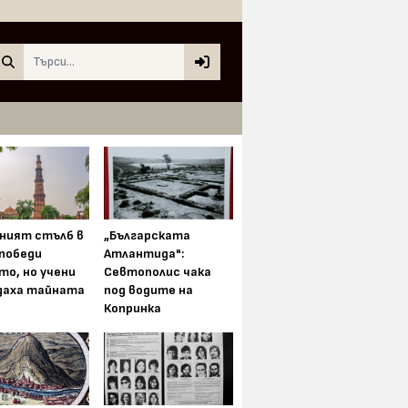
Search
ният стълб в
„Българската
 победи
Атлантида":
то, но учени
Севтополис чака
даха тайната
под водите на
Копринка