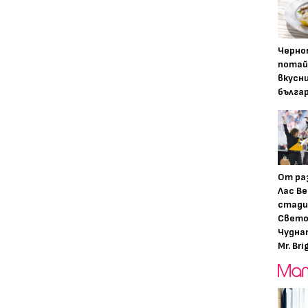
Черно
потай
вкусн
бълга
От ра
Лас Ве
стади
Свето
Чудна
Mr. Bri