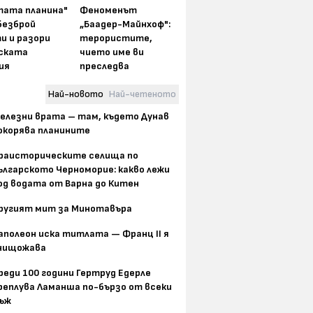
тата планина"
Феноменът
безброй
„Баадер-Майнхоф":
и и разори
терористите,
ската
чието име ви
ия
преследва
Най-новото
Най-четеното
елезни врата – там, където Дунав
окорява планините
раисторическите селища по
ългарското Черноморие: какво лежи
од водата от Варна до Китен
ругият мит за Минотавъра
аполеон иска титлата — Франц II я
нищожава
реди 100 години Гертруд Едерле
реплува Ламанша по-бързо от всеки
ъж