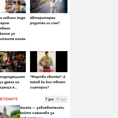
и новини: къде
Авторитарен
мерим
родител ли съм?
твено
жание за
итните малки
-подходящият
"Мъртва хватка": А
а дреха на
какъв би бил твоят
среща е...
сценарии?
ЧЕТЕНИТЕ
7 дни
30 дни
Ашока — завоевателят,
който съжалява за