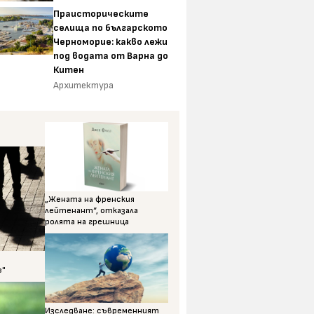
Праисторическите
селища по българското
Черноморие: какво лежи
под водата от Варна до
Китен
Архитектура
„Жената на френския
лейтенант“, отказала
ролята на грешница
е"
Изследване: съвременният