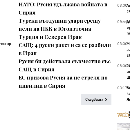
НАТО: Русия удължава войната в
03:00
А
с
Сирия
Tурски въздушни удари срещу
09:44
Д
е
цели на ПКК в Югоизточна
п
Турция и Северен Ирак
03:00
М
САЩ: 4 руски ракети са се разбили
„
в Иран
Е
Русия би действала съвместно със
08:00
2
САЩ в Сирия
и
ЕС призова Русия да не стреля по
Ш
цивилни в Сирия
03:17
Б
к
Я
Следваща