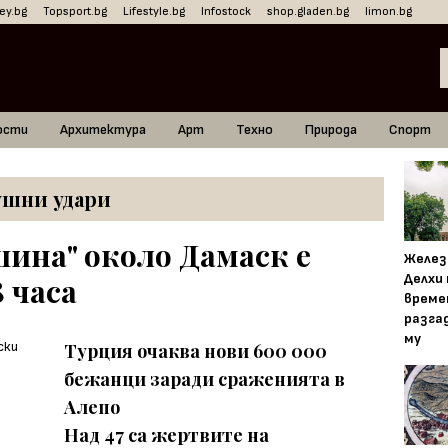
ey.bg
Topsport.bg
Lifestyle.bg
Infostock
shop.gladen.bg
limon.bg
ости
Архитектура
Арт
Техно
Природа
Спорт
ушни удари
ина" около Дамаск е
Желез
Делхи
 часа
време
разга
му
Турция очаква нови 600 000
бежанци заради сраженията в
Алепо
Над 47 са жертвите на