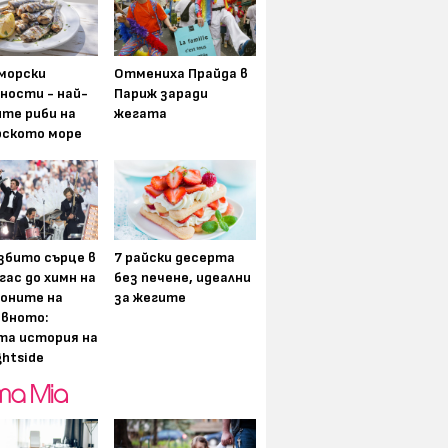
морски
Отмениха Прайда в
ности - най-
Париж заради
ите риби на
жегата
рското море
збито сърце в
7 райски десерта
гас до химн на
без печене, идеални
оните на
за жегите
вното:
та история на
ghtside