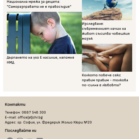
Национална мрежа за децата:
"Саморазправата не е правосъдие"
Изследване:
съвременният начин на
живот съсипва човешкия
мозък
Дърпането на ухо Е насилие, напомня
НМД
Колкото повече секс
правим правим - толкова
по-силна е любовта?
Контакти
Телефон: 0887 548 300
E-mail: office[at]chr.bg
Адрес: гр. София, ул. Фредерик Жолио Кюри №20
Последвайте ни