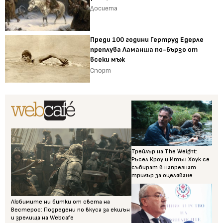
Досиета
Преди 100 години Гертруд Едерле
преплува Ламанша по-бързо от
всеки мъж
Спорт
Трейлър на The Weight:
Ръсел Кроу и Итън Хоук се
събират в напрегнат
трилър за оцеляване
Любимите ни битки от света на
Вестерос: Подредени по вкуса за екшън
и зрелища на Webcafe