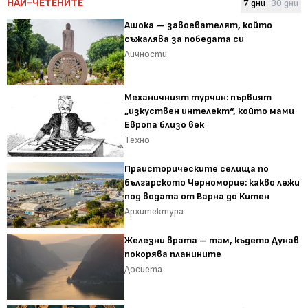
НАЙ-ЧЕТЕНИТЕ
7 дни
30 дни
Ашока — завоевателят, който
съжалява за победата си
Личности
Механичният турчин: първият
„изкуствен интелект“, който мами
Европа близо век
Техно
Праисторическите селища по
българското Черноморие: какво лежи
под водата от Варна до Китен
Архитектура
Железни врата – там, където Дунав
покорява планините
Досиета