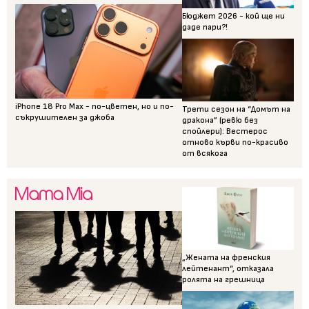
Бюджет 2026 - кой ще ни
даде пари?!
iPhone 18 Pro Max - по-цветен, но и по-
Трети сезон на “Домът на
съкрушителен за джоба
дракона” (ревю без
спойлери): Вестерос
отново кърви по-красиво
от всякога
„Жената на френския
лейтенант“, отказала
ролята на грешница