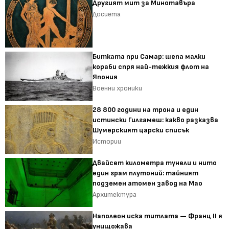
Другият мит за Минотавъра
Досиета
Битката при Самар: шепа малки
кораби спря най-тежкия флот на
Япония
Военни хроники
28 800 години на трона и един
истински Гилгамеш: какво разказва
Шумерският царски списък
Истории
Двайсет километра тунели и нито
един грам плутоний: тайният
подземен атомен завод на Мао
Архитектура
Наполеон иска титлата — Франц II я
унищожава