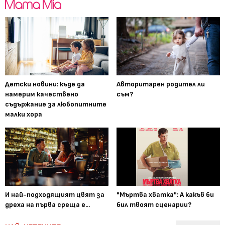
Детски новини: къде да
Авторитарен родител ли
намерим качествено
съм?
съдържание за любопитните
малки хора
И най-подходящият цвят за
"Мъртва хватка": А какъв би
дреха на първа среща е...
бил твоят сценарии?