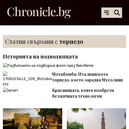
Статии свързани с
торпедо
Историята на подводницата
Мотабомба: Италианското
торпедо, което зарадва Мусолини
Красавицата, която изобрети
безжичната технология