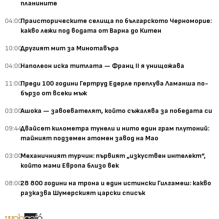
планините
04:00
Праисторическите селища по българското Черноморие:
какво лежи под водата от Варна до Китен
10:00
Другият мит за Минотавъра
04:00
Наполеон иска титлата — Франц II я унищожава
11:00
Преди 100 години Гертруд Едерле преплува Ламанша по-
бързо от всеки мъж
03:00
Ашока — завоевателят, който съжалява за победата си
09:44
Двайсет километра тунели и нито един грам плутоний:
тайният подземен атомен завод на Мао
03:00
Механичният турчин: първият „изкуствен интелект“,
който мами Европа близо век
08:00
28 800 години на трона и един истински Гилгамеш: какво
разказва Шумерският царски списък