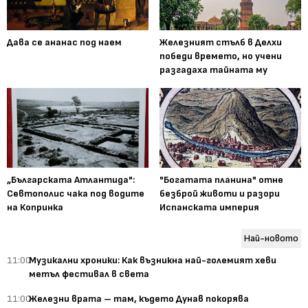
Дава се ананас под наем
Железният стълб в Делхи
победи времето, но учени
разгадаха тайната му
„Българската Атлантида":
"Богатата планина" отне
Севтополис чака под водите
безброй животи и разори
на Копринка
Испанската империя
Най-новото
11:00
Музикални хроники: Как възникна най-големият хеви
метъл фестивал в света
11:00
Железни врата – там, където Дунав покорява