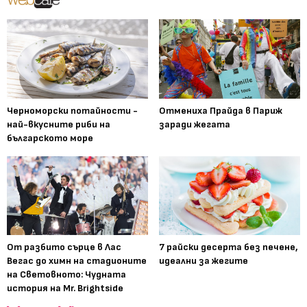
Черноморски потайности -
Отмениха Прайда в Париж
най-вкусните риби на
заради жегата
българското море
От разбито сърце в Лас
7 райски десерта без печене,
Вегас до химн на стадионите
идеални за жегите
на Световното: Чудната
история на Mr. Brightside