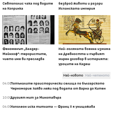
Севтополис чака под водите
безброй животи и разори
на Копринка
Испанската империя
Феноменът „Баадер-
Най-голямата военна измама
Майнхоф": терористите,
на Древността и първият
чието име ви преследва
мирен договор в историята:
уроците на Кадеш
Най-новото
Най-четеното
04:00
Потъналите праисторически селища по българското
Черноморие: какво лежи под водата от Варна до Китен
10:00
Другият мит за Минотавъра
04:00
Наполеон иска титлата — Франц II я унищожава