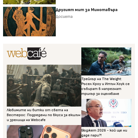
Другият мит за Минотавъра
Досиета
Трейлър на The Weight:
Ръсел Кроу и Итън Хоук се
събират в напрегнат
трилър за оцеляване
Любимите ни битки от света на
Вестерос: Подредени по вкуса за екшън
и зрелища на Webcafe
Бюджет 2026 - кой ще ни
даде пари?!