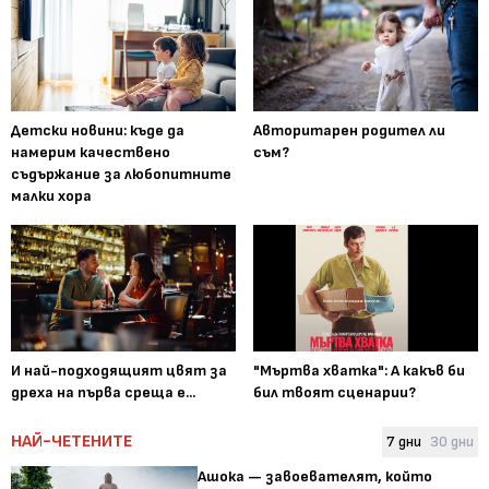
Детски новини: къде да
Авторитарен родител ли
намерим качествено
съм?
съдържание за любопитните
малки хора
И най-подходящият цвят за
"Мъртва хватка": А какъв би
дреха на първа среща е...
бил твоят сценарии?
НАЙ-ЧЕТЕНИТЕ
7 дни
30 дни
Ашока — завоевателят, който