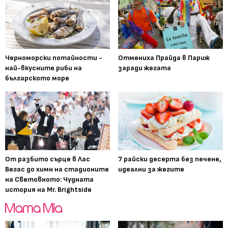
Черноморски потайности -
Отмениха Прайда в Париж
най-вкусните риби на
заради жегата
българското море
От разбито сърце в Лас
7 райски десерта без печене,
Вегас до химн на стадионите
идеални за жегите
на Световното: Чудната
история на Mr. Brightside