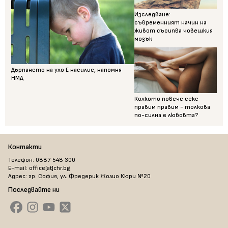
Изследване:
съвременният начин на
живот съсипва човешкия
мозък
Дърпането на ухо Е насилие, напомня
НМД
Колкото повече секс
правим правим - толкова
по-силна е любовта?
Контакти
Телефон: 0887 548 300
E-mail: office[at]chr.bg
Адрес: гр. София, ул. Фредерик Жолио Кюри №20
Последвайте ни