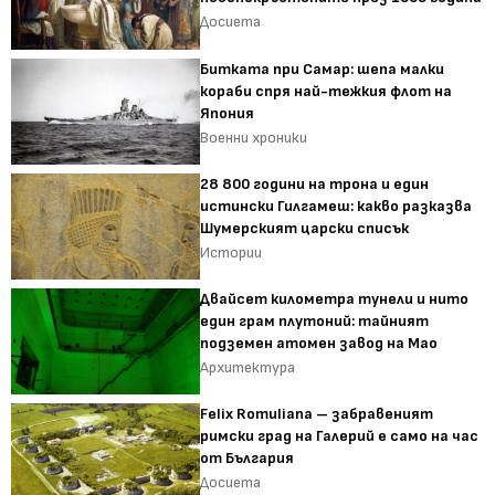
Досиета
Битката при Самар: шепа малки
кораби спря най-тежкия флот на
Япония
Военни хроники
28 800 години на трона и един
истински Гилгамеш: какво разказва
Шумерският царски списък
Истории
Двайсет километра тунели и нито
един грам плутоний: тайният
подземен атомен завод на Мао
Архитектура
Felix Romuliana – забравеният
римски град на Галерий е само на час
от България
Досиета