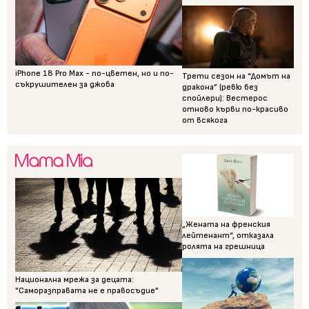
iPhone 18 Pro Max - по-цветен, но и по-
Трети сезон на “Домът на
съкрушителен за джоба
дракона” (ревю без
спойлери): Вестерос
отново кърви по-красиво
от всякога
„Жената на френския
лейтенант“, отказала
ролята на грешница
Национална мрежа за децата:
"Саморазправата не е правосъдие"