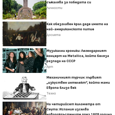
съжалява за победата си
Личности
Как обезглавен крал даде името на
най-американското питие
Досиета
Музикални хроники: Легендарният
концерт на Metallica, който беляза
разпада на СССР
Арт
Механичният турчин: първият
„изкуствен интелект“, който мами
Европа близо век
Техно
На четирийсет километра от
Сеута: Испания изселва
новопокръстените през 1609 година