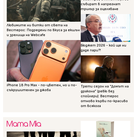
събират в напрегнат
трилър за оцеляване
Любимите ни битки от света на
Вестерос: Подредени по вкуса за екшън
и зрелища на Webcafe
Бюджет 2026 - кой ще ни
даде пари?!
iPhone 18 Pro Max - по-цветен, но и по-
Трети сезон на “Домът на
съкрушителен за джоба
дракона” (ревю без
спойлери): Вестерос
отново кърви по-красиво
от всякога