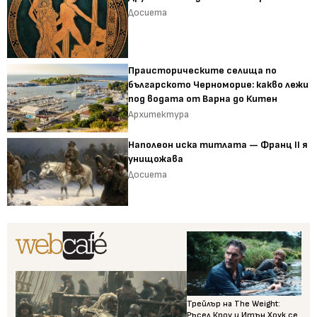
Досиета
Праисторическите селища по
българското Черноморие: какво лежи
под водата от Варна до Китен
Архитектура
Наполеон иска титлата — Франц II я
унищожава
Досиета
Трейлър на The Weight:
Ръсел Кроу и Итън Хоук се