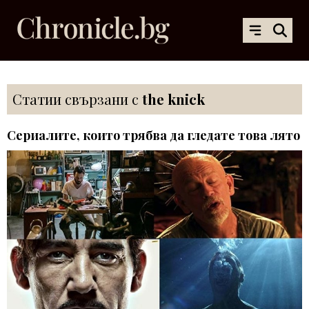
Статии свързани с
the knick
Сериалите, които трябва да гледате това лято