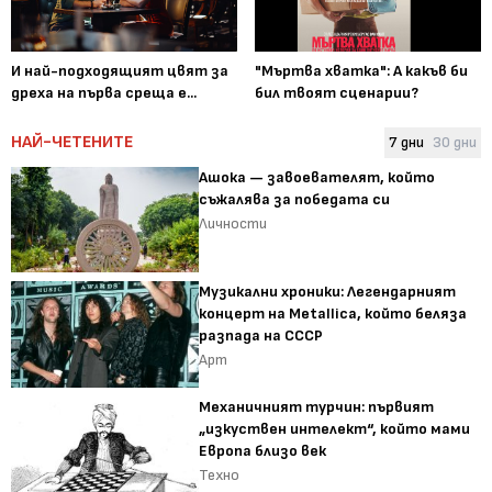
И най-подходящият цвят за
"Мъртва хватка": А какъв би
дреха на първа среща е...
бил твоят сценарии?
НАЙ-ЧЕТЕНИТЕ
7 дни
30 дни
Ашока — завоевателят, който
съжалява за победата си
Личности
Музикални хроники: Легендарният
концерт на Metallica, който беляза
разпада на СССР
Арт
Механичният турчин: първият
„изкуствен интелект“, който мами
Европа близо век
Техно