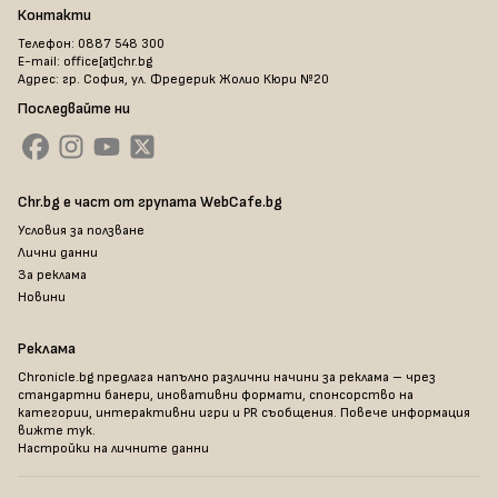
Контакти
Телефон: 0887 548 300
E-mail: office[at]chr.bg
Адрес: гр. София, ул. Фредерик Жолио Кюри №20
Последвайте ни
Chr.bg е част от групата WebCafe.bg
Условия за ползване
Лични данни
За реклама
Новини
Реклама
Chronicle.bg предлага напълно различни начини за реклама – чрез
стандартни банери, иновативни формати, спонсорство на
категории, интерактивни игри и PR съобщения. Повече информация
вижте тук
.
Настройки на личните данни