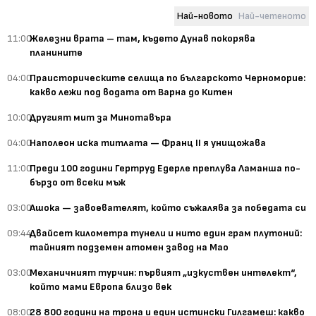
Най-новото
Най-четеното
11:00
Железни врата – там, където Дунав покорява
планините
04:00
Праисторическите селища по българското Черноморие:
какво лежи под водата от Варна до Китен
10:00
Другият мит за Минотавъра
04:00
Наполеон иска титлата — Франц II я унищожава
11:00
Преди 100 години Гертруд Едерле преплува Ламанша по-
бързо от всеки мъж
03:00
Ашока — завоевателят, който съжалява за победата си
09:44
Двайсет километра тунели и нито един грам плутоний:
тайният подземен атомен завод на Мао
03:00
Механичният турчин: първият „изкуствен интелект“,
който мами Европа близо век
08:00
28 800 години на трона и един истински Гилгамеш: какво