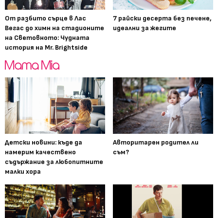
От разбито сърце в Лас
7 райски десерта без печене,
Вегас до химн на стадионите
идеални за жегите
на Световното: Чудната
история на Mr. Brightside
Детски новини: къде да
Авторитарен родител ли
намерим качествено
съм?
съдържание за любопитните
малки хора