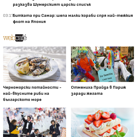
разказва Шумерският царски списък
03:17
Битката при Самар: шепа малки кораби спря най-тежкия
флот на Япония
Черноморски потайности -
Отмениха Прайда в Париж
най-вкусните риби на
заради жегата
българското море