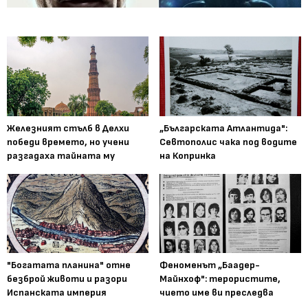
Железният стълб в Делхи
„Българската Атлантида":
победи времето, но учени
Севтополис чака под водите
разгадаха тайната му
на Копринка
"Богатата планина" отне
Феноменът „Баадер-
безброй животи и разори
Майнхоф": терористите,
Испанската империя
чието име ви преследва