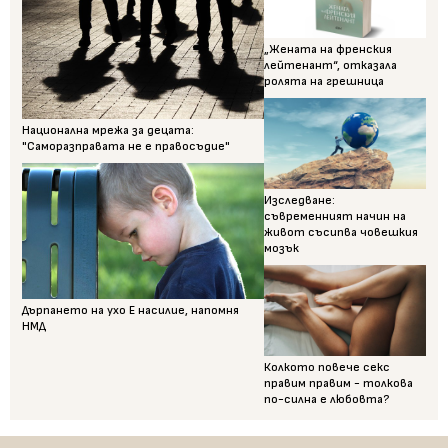
„Жената на френския
лейтенант“, отказала
ролята на грешница
Национална мрежа за децата:
"Саморазправата не е правосъдие"
Изследване:
съвременният начин на
живот съсипва човешкия
мозък
Дърпането на ухо Е насилие, напомня
НМД
Колкото повече секс
правим правим - толкова
по-силна е любовта?