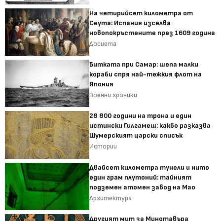
На четирийсет километра от
Сеута: Испания изселва
новопокръстените през 1609 година
Досиета
Битката при Самар: шепа малки
кораби спря най-тежкия флот на
Япония
Военни хроники
28 800 години на трона и един
истински Гилгамеш: какво разказва
Шумерският царски списък
Истории
Двайсет километра тунели и нито
един грам плутоний: тайният
подземен атомен завод на Мао
Архитектура
Другият мит за Минотавъра