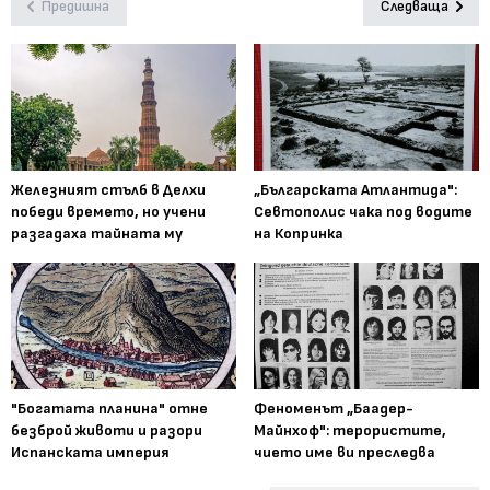
Предишна
Следваща
Железният стълб в Делхи
„Българската Атлантида":
победи времето, но учени
Севтополис чака под водите
разгадаха тайната му
на Копринка
"Богатата планина" отне
Феноменът „Баадер-
безброй животи и разори
Майнхоф": терористите,
Испанската империя
чието име ви преследва