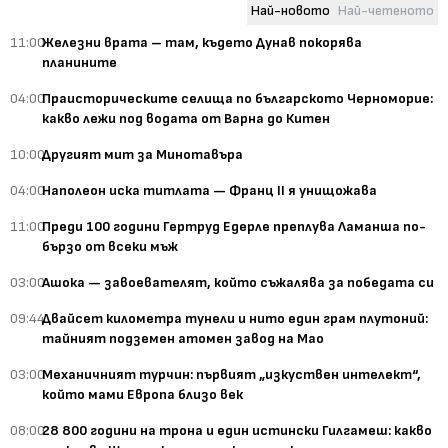
Най-новото
Най-четеното
11:00
Железни врата – там, където Дунав покорява
планините
04:00
Праисторическите селища по българското Черноморие:
какво лежи под водата от Варна до Китен
10:00
Другият мит за Минотавъра
04:00
Наполеон иска титлата — Франц II я унищожава
11:00
Преди 100 години Гертруд Едерле преплува Ламанша по-
бързо от всеки мъж
03:00
Ашока — завоевателят, който съжалява за победата си
09:44
Двайсет километра тунели и нито един грам плутоний:
тайният подземен атомен завод на Мао
03:00
Механичният турчин: първият „изкуствен интелект“,
който мами Европа близо век
08:00
28 800 години на трона и един истински Гилгамеш: какво