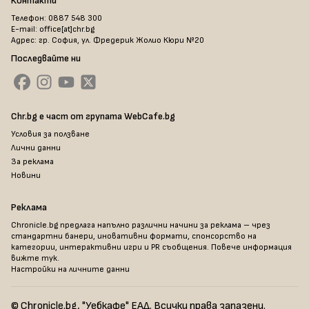
Контакти
Телефон: 0887 548 300
E-mail: office[at]chr.bg
Адрес: гр. София, ул. Фредерик Жолио Кюри №20
Последвайте ни
Chr.bg е част от групата WebCafe.bg
Условия за ползване
Лични данни
За реклама
Новини
Реклама
Chronicle.bg предлага напълно различни начини за реклама – чрез
стандартни банери, иновативни формати, спонсорство на
категории, интерактивни игри и PR съобщения. Повече информация
вижте тук
.
Настройки на личните данни
© Chronicle.bg, "Уебкафе" ЕАД. Всички права запазени.