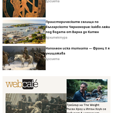
Досиета
Праисторическите селища по
българското Черноморие: какво лежи
под водата от Варна до Китен
Архитектура
Наполеон иска титлата — Франц II я
унищожава
Досиета
Трейлър на The Weight:
Ръсел Кроу и Итън Хоук се