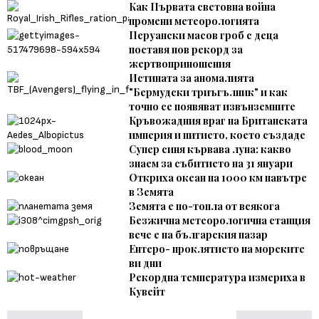
Как Първата световна война
промени метеорологията
Перуански масов гроб с деца
поставя нов рекорд за
жертвоприношения
Истината за аномалията
"Бермудски триъгълник" и как
точно се появяват извънземните
Кръвожадния враг на Британската
империя и питието, което създаде
Супер синя кървава луна: какво
знаем за събитието на 31 януари
Откриха океан на 1000 км навътре
в Земята
Земята е по-топла от всякога
Безжична метеорологична станция
вече е на българския пазар
Ентеро- проклятието на морските
ви дни
Рекордна температура измериха в
Кувейт