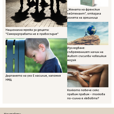
„Жената на френския
лейтенант“, отказала
ролята на грешница
Национална мрежа за децата:
"Саморазправата не е правосъдие"
Изследване:
съвременният начин на
живот съсипва човешкия
мозък
Дърпането на ухо Е насилие, напомня
НМД
Колкото повече секс
правим правим - толкова
по-силна е любовта?