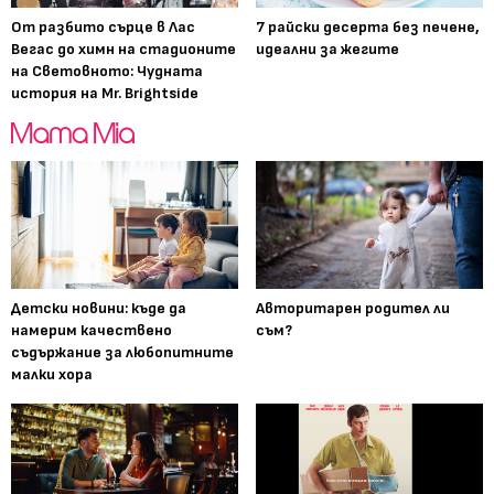
От разбито сърце в Лас
7 райски десерта без печене,
Вегас до химн на стадионите
идеални за жегите
на Световното: Чудната
история на Mr. Brightside
Детски новини: къде да
Авторитарен родител ли
намерим качествено
съм?
съдържание за любопитните
малки хора