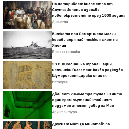
На четирийсет километра от
Сеута: Испания изселва
новопокръстените през 1609 година
Досиета
Битката при Самар: шепа малки
кораби спря най-тежкия флот на
Япония
Военни хроники
28 800 години на трона и един
истински Гилгамеш: какво разказва
Шумерският царски списък
Истории
Двайсет километра тунели и нито
един грам плутоний: тайният
подземен атомен завод на Мао
Архитектура
Другият мит за Минотавъра