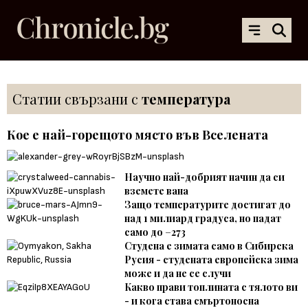
Статии свързани с
температура
Кое е най-горещото място във Вселената
Научно най-добрият начин да си
вземете вана
Защо температурите достигат до
над 1 милиард градуса, но падат
само до −273
Студена е зимата само в Сибирска
Русия - студената европейска зима
може и да не се случи
Какво прави топлината с тялото ви
- и кога става смъртоносна