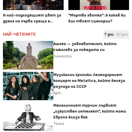
И най-подходящият цвят за
"Мъртва хватка": А какъв би
дреха на първа среща е...
бил твоят сценарии?
НАЙ-ЧЕТЕНИТЕ
7 дни
30 дни
Ашока — завоевателят, който
съжалява за победата си
Личности
Музикални хроники: Легендарният
концерт на Metallica, който беляза
разпада на СССР
Арт
Механичният турчин: първият
„изкуствен интелект“, който мами
Европа близо век
Техно