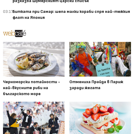
разказва Шумерският царски списък
03:17
Битката при Самар: шепа малки кораби спря най-тежкия
флот на Япония
Черноморски потайности -
Отмениха Прайда в Париж
най-вкусните риби на
заради жегата
българското море