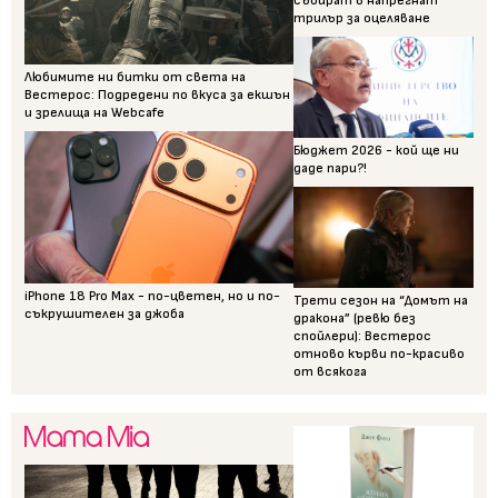
събират в напрегнат
трилър за оцеляване
Любимите ни битки от света на
Вестерос: Подредени по вкуса за екшън
и зрелища на Webcafe
Бюджет 2026 - кой ще ни
даде пари?!
iPhone 18 Pro Max - по-цветен, но и по-
Трети сезон на “Домът на
съкрушителен за джоба
дракона” (ревю без
спойлери): Вестерос
отново кърви по-красиво
от всякога