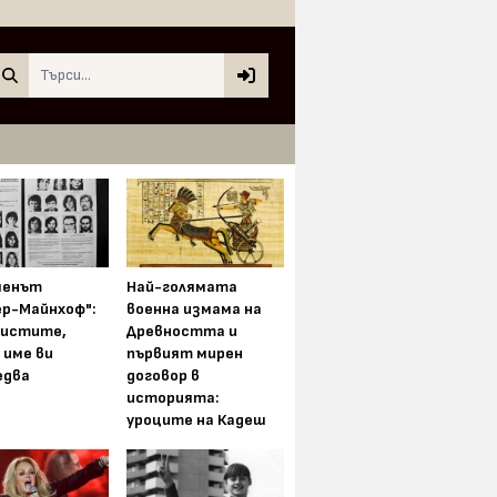
Search
менът
Най-голямата
ер-Майнхоф":
военна измама на
истите,
Древността и
 име ви
първият мирен
едва
договор в
историята:
уроците на Кадеш