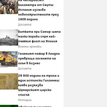
На четирийсет
километра от Сеута:
Испания изселва
новопокръстените през
1609 година
Досиета
Битката при Самар: шепа
малки кораби спря най-
тежкия флот на Япония
Военни хроники
Големият пожар в Лондон
превръща гасенето на
огън в бизнес
Досиета
28 800 години на трона и
един истински Гилгамеш:
какво разказва
Шумерският царски
списък
Истории