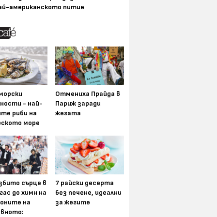
ай-американското питие
морски
Отмениха Прайда в
ности - най-
Париж заради
ите риби на
жегата
рското море
збито сърце в
7 райски десерта
гас до химн на
без печене, идеални
оните на
за жегите
вното: