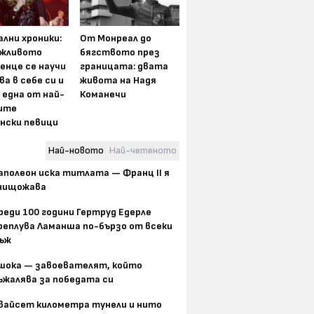
лни хроники:
От Монреал до
жливото
бягството през
енце се научи
границата: двата
ва в себе си и
живота на Надя
 една от най-
Команечи
ите
нски певици
Най-новото
Най-четеното
аполеон иска титлата — Франц II я
нищожава
реди 100 години Гертруд Едерле
реплува Ламанша по-бързо от всеки
ъж
шока — завоевателят, който
ъжалява за победата си
вайсет километра тунели и нито