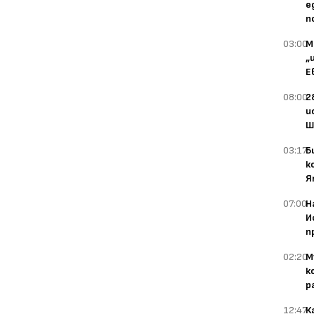
е
п
03:00
М
„
Е
08:00
2
и
Ш
03:17
Б
к
Я
07:00
Н
И
п
02:20
М
к
р
12:47
К