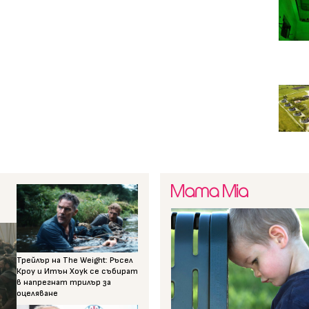
Трейлър на The Weight: Ръсел
Кроу и Итън Хоук се събират
в напрегнат трилър за
оцеляване