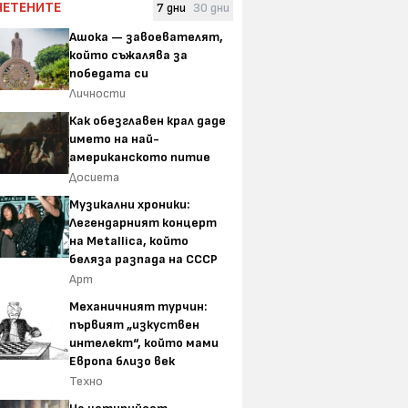
ЧЕТЕНИТЕ
7 дни
30 дни
Ашока — завоевателят,
който съжалява за
победата си
Личности
Как обезглавен крал даде
името на най-
американското питие
Досиета
Музикални хроники:
Легендарният концерт
на Metallica, който
беляза разпада на СССР
Арт
Механичният турчин:
първият „изкуствен
интелект“, който мами
Европа близо век
Техно