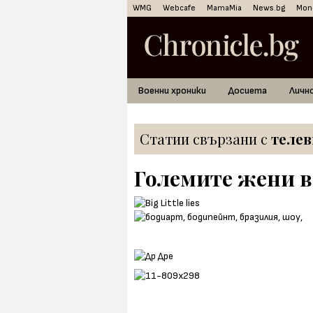
WMG
Webcafe
MamaMia
News.bg
Mon
Военни хроники
Досиета
Личн
Статии свързани с
теле
Големите жени в