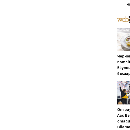
н
Черно
потай
вкусн
бълга
От ра
Лас Ве
стади
Свето