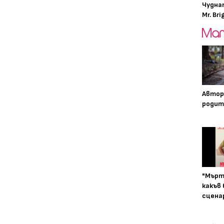
Чудна
Mr. Bri
Автор
родит
"Мърт
какъв
сцена