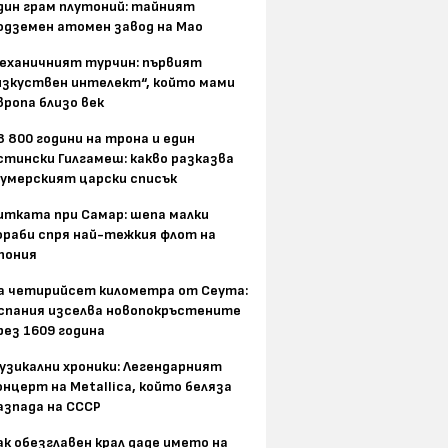
дин грам плутоний: тайният
одземен атомен завод на Мао
еханичният турчин: първият
изкуствен интелект“, който мами
вропа близо век
8 800 години на трона и един
стински Гилгамеш: какво разказва
умерският царски списък
итката при Самар: шепа малки
ораби спря най-тежкия флот на
пония
а четирийсет километра от Сеута:
спания изселва новопокръстените
рез 1609 година
узикални хроники: Легендарният
онцерт на Metallica, който беляза
азпада на СССР
ак обезглавен крал даде името на