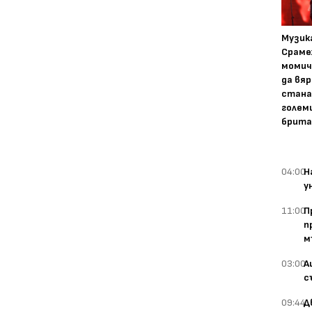
Музика
Сраме
момич
да вяр
стана
голем
брита
04:00
Н
у
11:00
П
п
м
03:00
А
с
09:44
Д