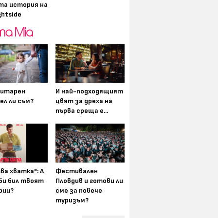
та история на
ghtside
итарен
И най-подходящият
ел ли съм?
цвят за дреха на
първа среща е...
ва хватка": А
Фестивален
 би бил твоят
Пловдив и готови ли
рии?
сме за повече
туризъм?