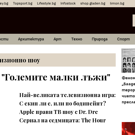
ey.bg
Topsport.bg
Lifestyle.bg
Infostock
shop.gladen.bg
limon.bg
ости
Архитектура
Арт
Техно
Природа
Спорт
визионно шоу
 "Големите малки лъжи"
Фено
„Баад
терор
Най-великата телевизионна игра:
чието
пресл
С екип ли е, или по бодипейнт?
Apple прави ТВ шоу с Dr. Dre
Сериал на седмицата: The Hour