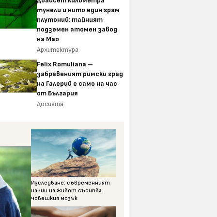
Двайсет километра
тунели и нито един грам
плутоний: тайният
подземен атомен завод
на Мао
Архитектура
Felix Romuliana –
забравеният римски град
на Галерий е само на час
от България
Досиета
Изследване: съвременният
начин на живот съсипва
човешкия мозък