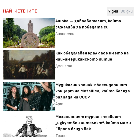
НАЙ-ЧЕТЕНИТЕ
7 дни
30 дни
Ашока — завоевателят, който
съжалява за победата си
Личности
Как обезглавен крал даде името на
най-американското питие
Досиета
Музикални хроники: Легендарният
концерт на Metallica, който беляза
разпада на СССР
Арт
Механичният турчин: първият
„изкуствен интелект“, който мами
Европа близо век
Техно