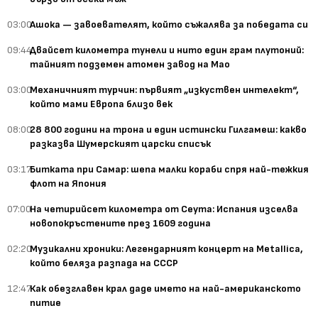
03:00
Ашока — завоевателят, който съжалява за победата си
09:44
Двайсет километра тунели и нито един грам плутоний:
тайният подземен атомен завод на Мао
03:00
Механичният турчин: първият „изкуствен интелект“,
който мами Европа близо век
08:00
28 800 години на трона и един истински Гилгамеш: какво
разказва Шумерският царски списък
03:17
Битката при Самар: шепа малки кораби спря най-тежкия
флот на Япония
07:00
На четирийсет километра от Сеута: Испания изселва
новопокръстените през 1609 година
02:20
Музикални хроники: Легендарният концерт на Metallica,
който беляза разпада на СССР
12:47
Как обезглавен крал даде името на най-американското
питие