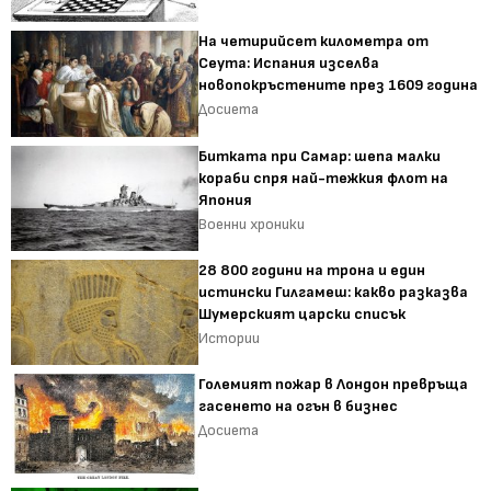
На четирийсет километра от
Сеута: Испания изселва
новопокръстените през 1609 година
Досиета
Битката при Самар: шепа малки
кораби спря най-тежкия флот на
Япония
Военни хроники
28 800 години на трона и един
истински Гилгамеш: какво разказва
Шумерският царски списък
Истории
Големият пожар в Лондон превръща
гасенето на огън в бизнес
Досиета