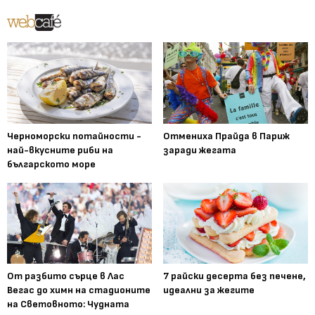
Черноморски потайности -
Отмениха Прайда в Париж
най-вкусните риби на
заради жегата
българското море
От разбито сърце в Лас
7 райски десерта без печене,
Вегас до химн на стадионите
идеални за жегите
на Световното: Чудната