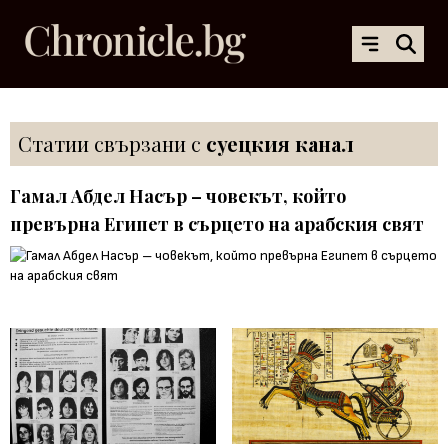
Статии свързани с
суецкия канал
Гамал Абдел Насър – човекът, който
превърна Египет в сърцето на арабския свят