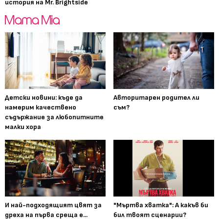
история на Mr. Brightside
Детски новини: къде да
Авторитарен родител ли
намерим качествено
съм?
съдържание за любопитните
малки хора
И най-подходящият цвят за
"Мъртва хватка": А какъв би
дреха на първа среща е...
бил твоят сценарии?