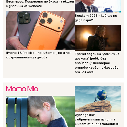
Вестерос: Подредени по вкуса за екшън
и зрелища на Webcafe
Бюджет 2026 - кой ще ни
даде пари?!
iPhone 18 Pro Max - по-цветен, но и по-
Трети сезон на “Домът на
съкрушителен за джоба
дракона” (ревю без
спойлери): Вестерос
отново кърви по-красиво
от всякога
Изследване:
съвременният начин на
живот съсипва човешкия