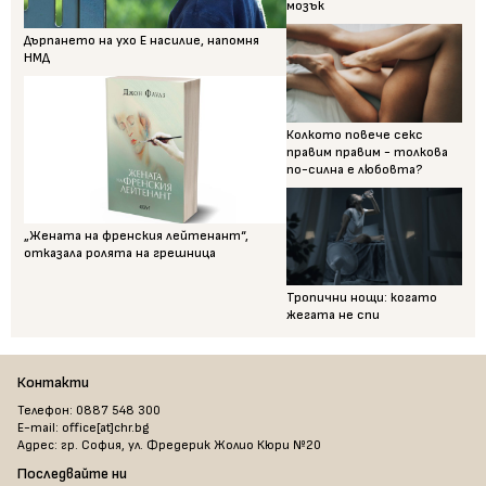
мозък
Дърпането на ухо Е насилие, напомня
НМД
Колкото повече секс
правим правим - толкова
по-силна е любовта?
„Жената на френския лейтенант“,
отказала ролята на грешница
Тропични нощи: когато
жегата не спи
Контакти
Телефон: 0887 548 300
E-mail: office[at]chr.bg
Адрес: гр. София, ул. Фредерик Жолио Кюри №20
Последвайте ни