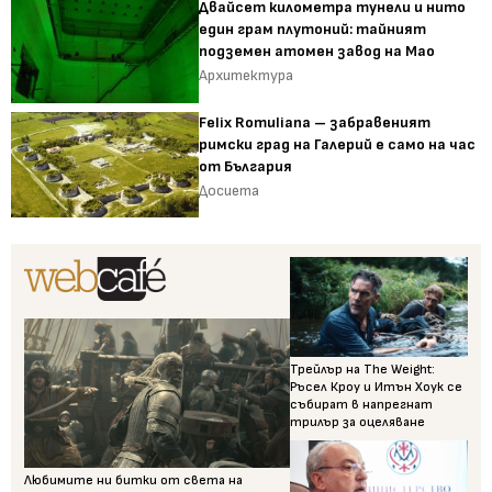
Двайсет километра тунели и нито
един грам плутоний: тайният
подземен атомен завод на Мао
Архитектура
Felix Romuliana – забравеният
римски град на Галерий е само на час
от България
Досиета
Трейлър на The Weight:
Ръсел Кроу и Итън Хоук се
събират в напрегнат
трилър за оцеляване
Любимите ни битки от света на