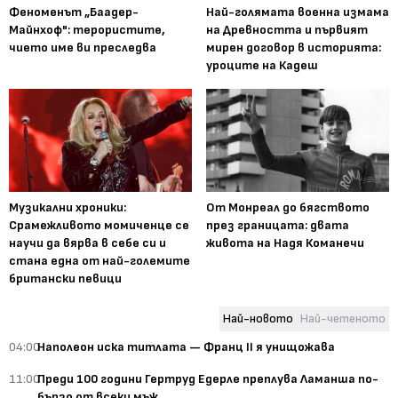
Феноменът „Баадер-
Най-голямата военна измама
Майнхоф": терористите,
на Древността и първият
чието име ви преследва
мирен договор в историята:
уроците на Кадеш
Музикални хроники:
От Монреал до бягството
Срамежливото момиченце се
през границата: двата
научи да вярва в себе си и
живота на Надя Команечи
стана една от най-големите
британски певици
Най-новото
Най-четеното
04:00
Наполеон иска титлата — Франц II я унищожава
11:00
Преди 100 години Гертруд Едерле преплува Ламанша по-
бързо от всеки мъж