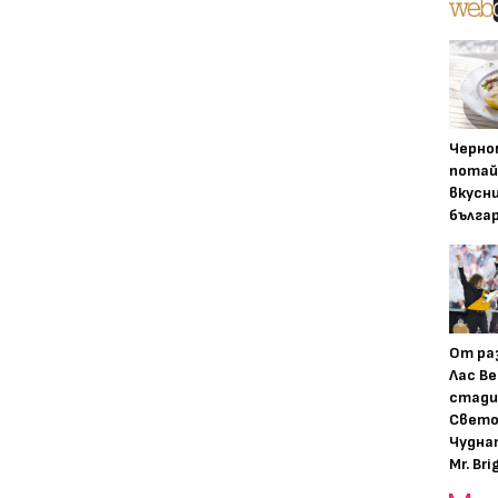
Черно
потай
вкусн
бълга
От ра
Лас Ве
стади
Свето
Чудна
Mr. Bri