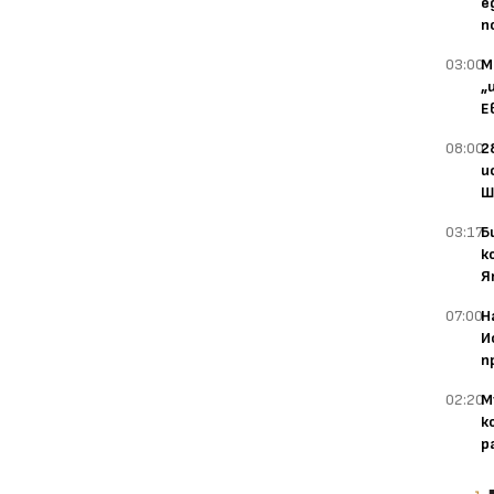
е
п
03:00
М
„
Е
08:00
2
и
Ш
03:17
Б
к
Я
07:00
Н
И
п
02:20
М
к
р