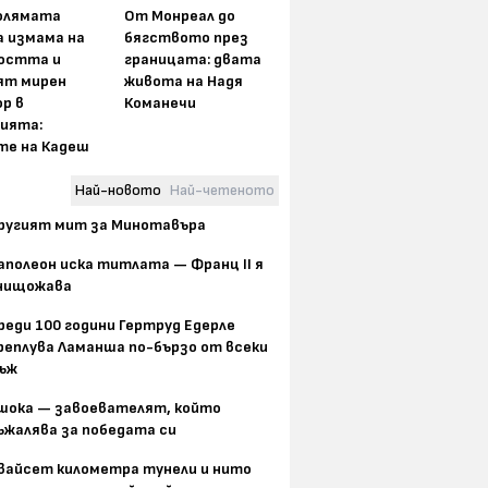
олямата
От Монреал до
а измама на
бягството през
остта и
границата: двата
ят мирен
живота на Надя
р в
Команечи
ията:
те на Кадеш
Най-новото
Най-четеното
ругият мит за Минотавъра
аполеон иска титлата — Франц II я
нищожава
реди 100 години Гертруд Едерле
реплува Ламанша по-бързо от всеки
ъж
шока — завоевателят, който
ъжалява за победата си
вайсет километра тунели и нито