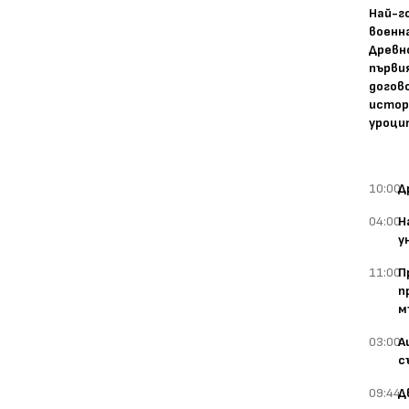
Най-г
военн
Древн
първи
догово
истор
уроци
10:00
Д
04:00
Н
у
11:00
П
п
м
03:00
А
с
09:44
Д