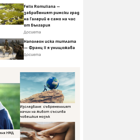
Felix Romuliana –
забравеният римски град
на Галерий е само на час
от България
Досиета
Наполеон иска титлата
— Франц II я унищожава
Досиета
Изследване: съвременният
начин на живот съсипва
човешкия мозък
омня НМД