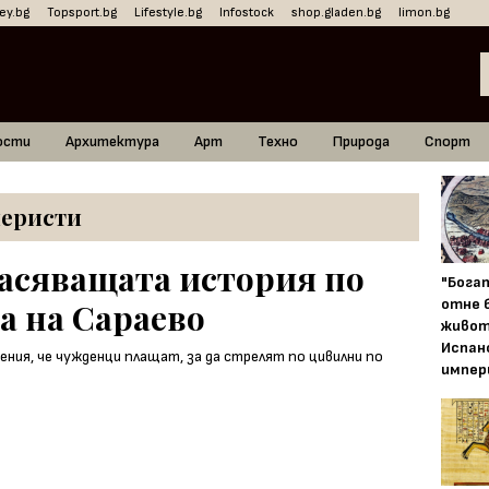
ey.bg
Topsport.bg
Lifestyle.bg
Infostock
shop.gladen.bg
limon.bg
ости
Архитектура
Арт
Техно
Природа
Спорт
перисти
жасяващата история по
"Бога
отне 
а на Сараево
живот
Испан
импер