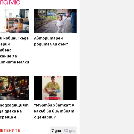
и новини: къде
Авторитарен
мерим
родител ли съм?
твено
жание за
итните малки
-подходящият
"Мъртва хватка": А
а дреха на
какъв би бил твоят
среща е...
сценарии?
ЧЕТЕНИТЕ
7 дни
30 дни