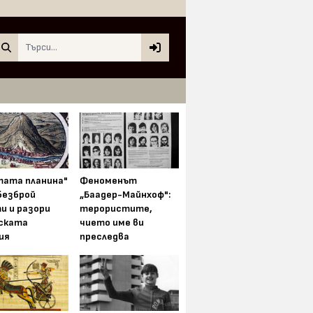
Search
тата планина"
Феноменът
безброй
„Баадер-Майнхоф":
и и разори
терористите,
ската
чието име ви
ия
преследва