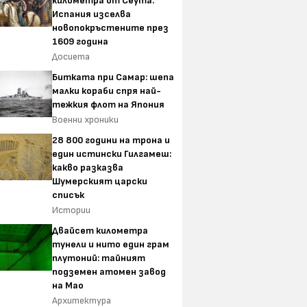
километра от Сеута:
Испания изселва
новопокръстените през
1609 година
Досиета
Битката при Самар: шепа
малки кораби спря най-
тежкия флот на Япония
Военни хроники
28 800 години на трона и
един истински Гилгамеш:
какво разказва
Шумерският царски
списък
Истории
Двайсет километра
тунели и нито един грам
плутоний: тайният
подземен атомен завод
на Мао
Архитектура