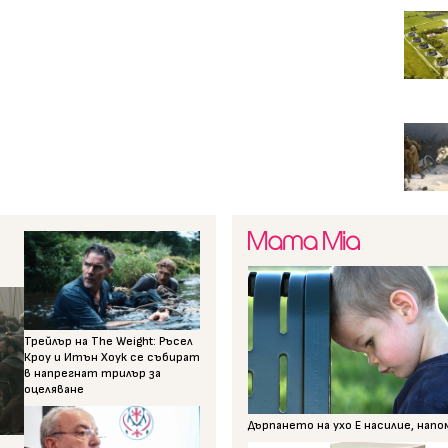
Трейлър на The Weight: Ръсел
Кроу и Итън Хоук се събират
в напрегнат трилър за
оцеляване
Дърпането на ухо Е насилие, нап