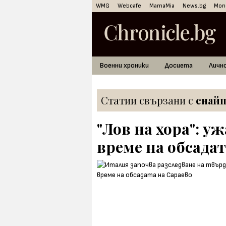
WMG
Webcafe
MamaMia
News.bg
Mon
Военни хроники
Досиета
Личн
Статии свързани с
снай
"Лов на хора": у
време на обсадат