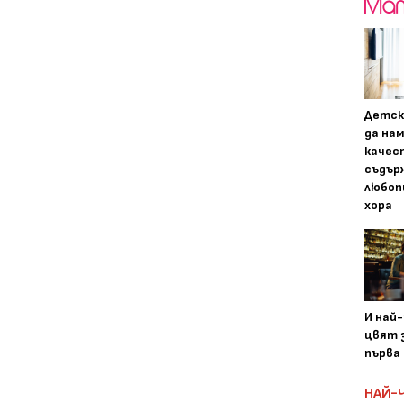
Детск
да на
качес
съдър
любоп
хора
И най
цвят з
първа 
НАЙ-