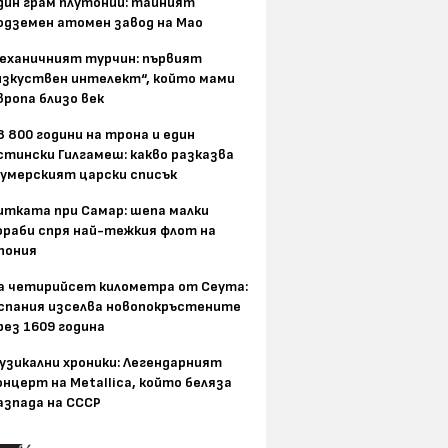
дин грам плутоний: тайният
одземен атомен завод на Мао
еханичният турчин: първият
изкуствен интелект“, който мами
вропа близо век
8 800 години на трона и един
стински Гилгамеш: какво разказва
умерският царски списък
итката при Самар: шепа малки
ораби спря най-тежкия флот на
пония
а четирийсет километра от Сеута:
спания изселва новопокръстените
рез 1609 година
узикални хроники: Легендарният
онцерт на Metallica, който беляза
азпада на СССР