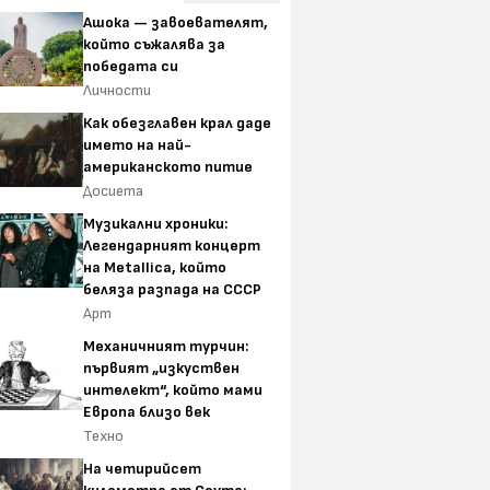
Ашока — завоевателят,
който съжалява за
победата си
Личности
Как обезглавен крал даде
името на най-
американското питие
Досиета
Музикални хроники:
Легендарният концерт
на Metallica, който
беляза разпада на СССР
Арт
Механичният турчин:
първият „изкуствен
интелект“, който мами
Европа близо век
Техно
На четирийсет