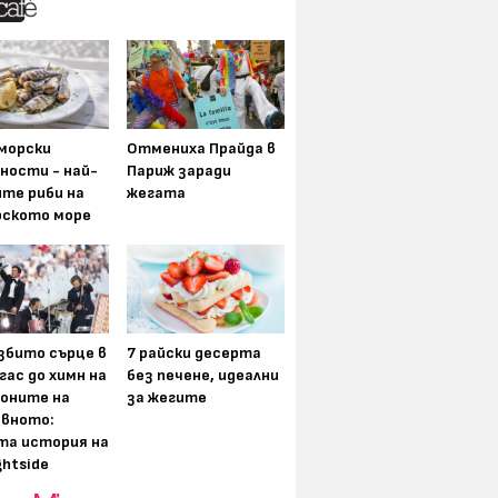
морски
Отмениха Прайда в
ности - най-
Париж заради
ите риби на
жегата
рското море
збито сърце в
7 райски десерта
гас до химн на
без печене, идеални
оните на
за жегите
вното:
та история на
ghtside