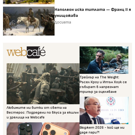
Наполеон иска титлата — Франц II я
унищожава
Досиета
Трейлър на The Weight:
Ръсел Кроу и Итън Хоук се
събират в напрегнат
трилър за оцеляване
Любимите ни битки от света на
Вестерос: Подредени по вкуса за екшън
и зрелища на Webcafe
Бюджет 2026 - кой ще ни
даде пари?!