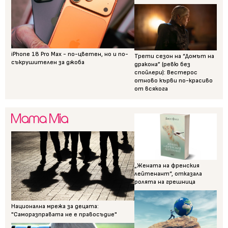
iPhone 18 Pro Max - по-цветен, но и по-
Трети сезон на “Домът на
съкрушителен за джоба
дракона” (ревю без
спойлери): Вестерос
отново кърви по-красиво
от всякога
„Жената на френския
лейтенант“, отказала
ролята на грешница
Национална мрежа за децата:
"Саморазправата не е правосъдие"