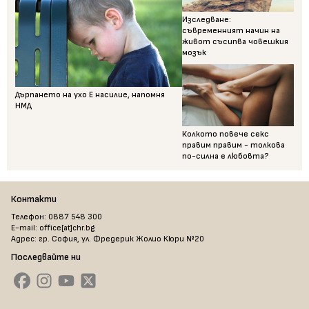
Изследване:
съвременният начин на
живот съсипва човешкия
мозък
Дърпането на ухо Е насилие, напомня
НМД
Колкото повече секс
правим правим - толкова
по-силна е любовта?
Контакти
Телефон: 0887 548 300
E-mail: office[at]chr.bg
Адрес: гр. София, ул. Фредерик Жолио Кюри №20
Последвайте ни