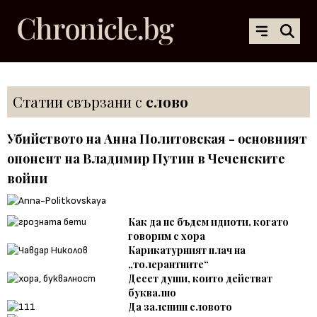
Статии свързани с
слово
Убийството на Анна Политовская - основният
опонент на Владимир Путин в Чеченските
войни
Как да не бъдем идиоти, когато
говорим с хора
Карикатурният плач на
„толерантните“
Десет души, които действат
буквално
Да залепиш словото