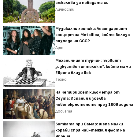
съжалява за победата си
Личности
Музикални хроники: Легендарният
концерт на Metallica, който беляза
разпада на СССР
Арт
Механичният турчин: първият
„изкуствен интелект“, който мами
Европа близо век
Техно
На четирийсет километра от
Сеута: Испания изселва
новопокръстените през 1609 година
Досиета
Битката при Самар: шепа малки
кораби спря най-тежкия флот на
Япония