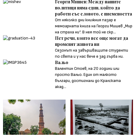
Георги Мишев: Между нашите
политици няма един, който да
работи със словото, с писмеността
От няколко дни книжния пазар е
мемоарната книга на Георги Мишев „Мир
на страха ни“. В нея той не скр...
Пет речи, които все още могат да
променят живота ви
Сезонът на завършващите студенти
по света и у нас вече е зад гърба ни.
Вальо
Валентин Стоев, на 20 години или
просто Вальо. Един от малкото
българи, достигнали до Кралската
акад...