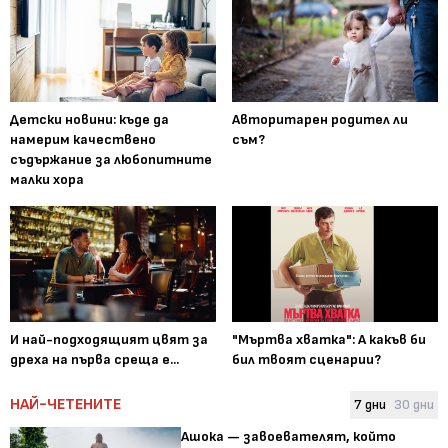
Детски новини: къде да
Авторитарен родител ли
намерим качествено
съм?
съдържание за любопитните
малки хора
И най-подходящият цвят за
"Мъртва хватка": А какъв би
дреха на първа среща е...
бил твоят сценарии?
НАЙ-ЧЕТЕНИТЕ
7 дни
30 дни
Ашока — завоевателят, който