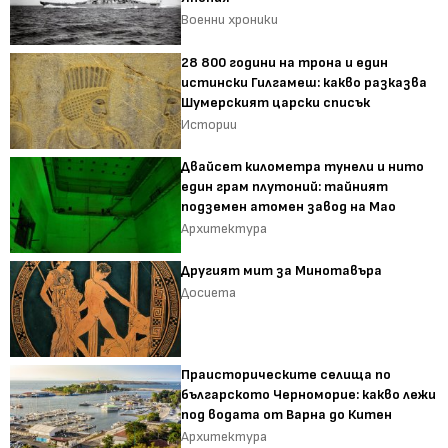
Военни хроники
28 800 години на трона и един
истински Гилгамеш: какво разказва
Шумерският царски списък
Истории
Двайсет километра тунели и нито
един грам плутоний: тайният
подземен атомен завод на Мао
Архитектура
Другият мит за Минотавъра
Досиета
Праисторическите селища по
българското Черноморие: какво лежи
под водата от Варна до Китен
Архитектура