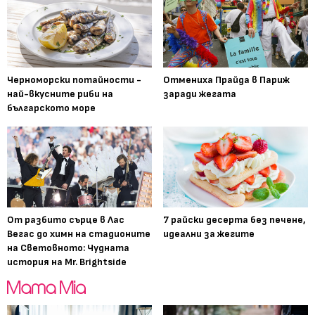
Черноморски потайности -
Отмениха Прайда в Париж
най-вкусните риби на
заради жегата
българското море
От разбито сърце в Лас
7 райски десерта без печене,
Вегас до химн на стадионите
идеални за жегите
на Световното: Чудната
история на Mr. Brightside