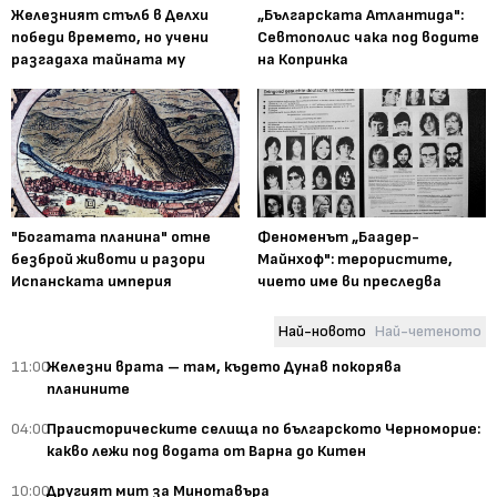
Железният стълб в Делхи
„Българската Атлантида":
победи времето, но учени
Севтополис чака под водите
разгадаха тайната му
на Копринка
"Богатата планина" отне
Феноменът „Баадер-
безброй животи и разори
Майнхоф": терористите,
Испанската империя
чието име ви преследва
Най-новото
Най-четеното
11:00
Железни врата – там, където Дунав покорява
планините
04:00
Праисторическите селища по българското Черноморие:
какво лежи под водата от Варна до Китен
10:00
Другият мит за Минотавъра