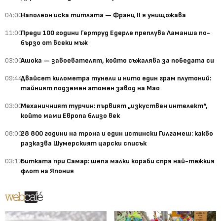
04:00
Наполеон иска титлата — Франц II я унищожава
11:00
Преди 100 години Гертруд Едерле преплува Ламанша по-
бързо от всеки мъж
03:00
Ашока — завоевателят, който съжалява за победата си
09:44
Двайсет километра тунели и нито един грам плутоний:
тайният подземен атомен завод на Мао
03:00
Механичният турчин: първият „изкуствен интелект“,
който мами Европа близо век
08:00
28 800 години на трона и един истински Гилгамеш: какво
разказва Шумерският царски списък
03:17
Битката при Самар: шепа малки кораби спря най-тежкия
флот на Япония