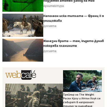
подземен атомен завод на Мао
Архитектура
Наполеон иска титлата — Франц II я
унищожава
Досиета
Железни врата – там, където Дунав
покорява планините
Досиета
Трейлър на The Weight:
Ръсел Кроу и Итън Хоук се
събират в напрегнат
трилър за оцеляване