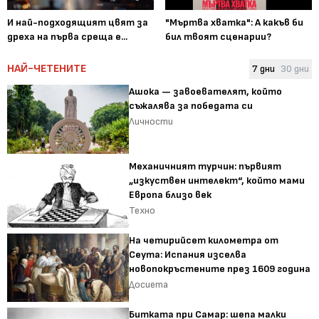
И най-подходящият цвят за
"Мъртва хватка": А какъв би
дреха на първа среща е...
бил твоят сценарии?
НАЙ-ЧЕТЕНИТЕ
7 дни
30 дни
Ашока — завоевателят, който
съжалява за победата си
Личности
Механичният турчин: първият
„изкуствен интелект“, който мами
Европа близо век
Техно
На четирийсет километра от
Сеута: Испания изселва
новопокръстените през 1609 година
Досиета
Битката при Самар: шепа малки