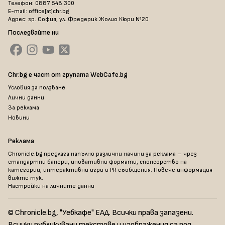
Телефон: 0887 548 300
E-mail: office[at]chr.bg
Адрес: гр. София, ул. Фредерик Жолио Кюри №20
Последвайте ни
Chr.bg е част от групата WebCafe.bg
Условия за ползване
Лични данни
За реклама
Новини
Реклама
Chronicle.bg предлага напълно различни начини за реклама – чрез
стандартни банери, иновативни формати, спонсорство на
категории, интерактивни игри и PR съобщения. Повече информация
вижте тук
.
Настройки на личните данни
© Chronicle.bg, "Уебкафе" ЕАД. Всички права запазени.
Всички публикувани текстове и изображения са под