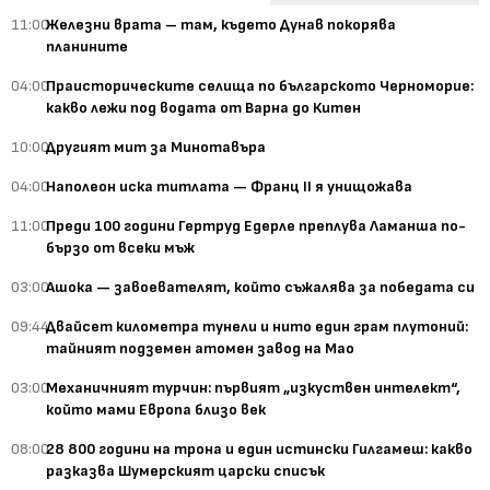
11:00
Железни врата – там, където Дунав покорява
планините
04:00
Праисторическите селища по българското Черноморие:
какво лежи под водата от Варна до Китен
10:00
Другият мит за Минотавъра
04:00
Наполеон иска титлата — Франц II я унищожава
11:00
Преди 100 години Гертруд Едерле преплува Ламанша по-
бързо от всеки мъж
03:00
Ашока — завоевателят, който съжалява за победата си
09:44
Двайсет километра тунели и нито един грам плутоний:
тайният подземен атомен завод на Мао
03:00
Механичният турчин: първият „изкуствен интелект“,
който мами Европа близо век
08:00
28 800 години на трона и един истински Гилгамеш: какво
разказва Шумерският царски списък