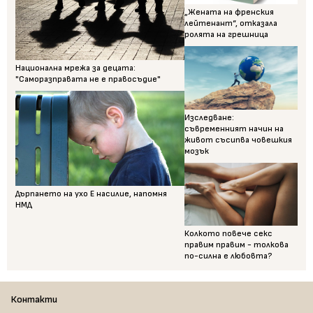
„Жената на френския
лейтенант“, отказала
ролята на грешница
Национална мрежа за децата:
"Саморазправата не е правосъдие"
Изследване:
съвременният начин на
живот съсипва човешкия
мозък
Дърпането на ухо Е насилие, напомня
НМД
Колкото повече секс
правим правим - толкова
по-силна е любовта?
Контакти