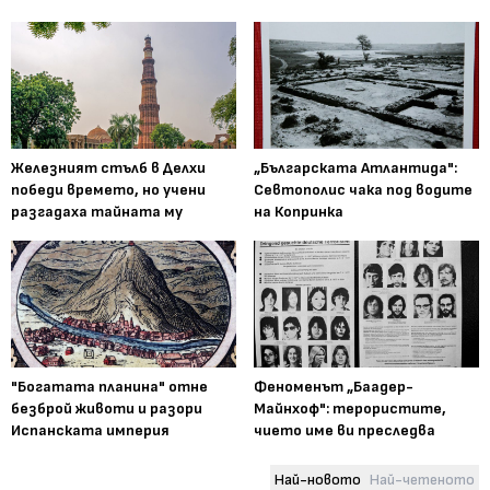
Железният стълб в Делхи
„Българската Атлантида":
победи времето, но учени
Севтополис чака под водите
разгадаха тайната му
на Копринка
"Богатата планина" отне
Феноменът „Баадер-
безброй животи и разори
Майнхоф": терористите,
Испанската империя
чието име ви преследва
Най-новото
Най-четеното