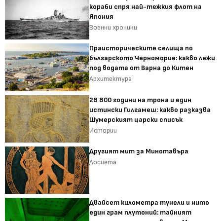
кораби спря най-тежкия флот на
Япония
Военни хроники
Праисторическите селища по
българското Черноморие: какво лежи
под водата от Варна до Китен
Архитектура
28 800 години на трона и един
истински Гилгамеш: какво разказва
Шумерският царски списък
Истории
Другият мит за Минотавъра
Досиета
Двайсет километра тунели и нито
един грам плутоний: тайният