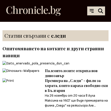
Статии свързани с
следи
Опитомяването на котките и други странни
навици
Палеонтолозите откриха нов
динозавър
Премиера на „Следи” - филм за
хората, които караха свободно ски
в България
На 26 ноември от 20 часа в Аула
Максима на УАСГ ще бъде премиерата на
филма „Следи” на режисьора Але...