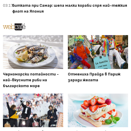
03:17
Битката при Самар: шепа малки кораби спря най-тежкия
флот на Япония
Черноморски потайности -
Отмениха Прайда в Париж
най-вкусните риби на
заради жегата
българското море