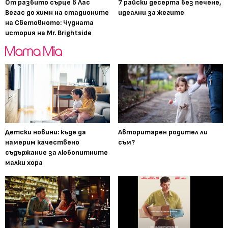
От разбито сърце в Лас
7 райски десерта без печене,
Вегас до химн на стадионите
идеални за жегите
на Световното: Чудната
история на Mr. Brightside
Детски новини: къде да
Авторитарен родител ли
намерим качествено
съм?
съдържание за любопитните
малки хора