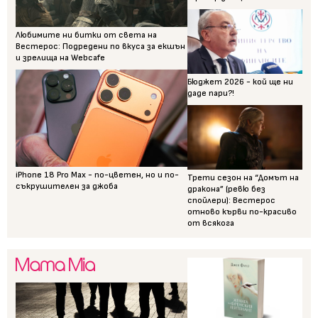
Любимите ни битки от света на
Вестерос: Подредени по вкуса за екшън
и зрелища на Webcafe
Бюджет 2026 - кой ще ни
даде пари?!
iPhone 18 Pro Max - по-цветен, но и по-
Трети сезон на “Домът на
съкрушителен за джоба
дракона” (ревю без
спойлери): Вестерос
отново кърви по-красиво
от всякога