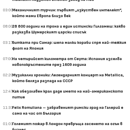
03:00
Механичният турчин: първият „изкуствен интелект“,
който мами Европа близо век
08:00
28 800 години на трона и един истински Гилгамеш: какво
разказва Шумерският царски списък
03:17
Битката при Самар: шепа малки кораби спря най-тежкия
флот на Япония
07:00
На четирийсет километра от Сеута: Испания изселва
новопокръстените през 1609 година
02:20
Музикални хроники: Легендарният концерт на Metallica,
който беляза разпада на СССР
12:47
Как обезглавен крал даде името на най-американското
питие
11:33
Felix Romuliana – забравеният римски град на Галерий е
само на час от България
01:03
Големият пожар в Лондон превръща гасенето на огън в
бизнес