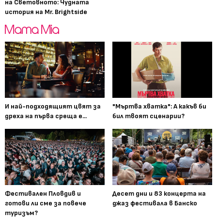
на Световното: Чудната
история на Mr. Brightside
И най-подходящият цвят за
"Мъртва хватка": А какъв би
дреха на първа среща е...
бил твоят сценарии?
Фестивален Пловдив и
Десет дни и 83 концерта на
готови ли сме за повече
джаз фестивала в Банско
туризъм?