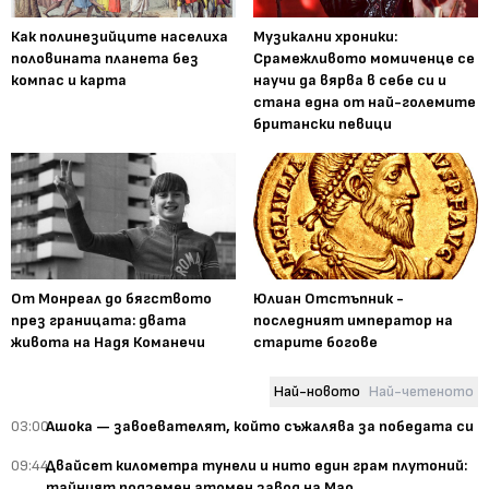
Как полинезийците населиха
Музикални хроники:
половината планета без
Срамежливото момиченце се
компас и карта
научи да вярва в себе си и
стана една от най-големите
британски певици
От Монреал до бягството
Юлиан Отстъпник -
през границата: двата
последният император на
живота на Надя Команечи
старите богове
Най-новото
Най-четеното
03:00
Ашока — завоевателят, който съжалява за победата си
09:44
Двайсет километра тунели и нито един грам плутоний:
тайният подземен атомен завод на Мао