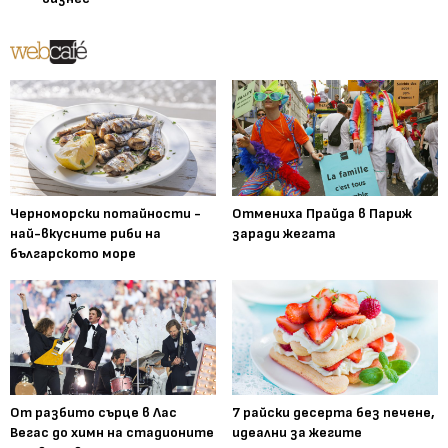
Черноморски потайности -
Отмениха Прайда в Париж
най-вкусните риби на
заради жегата
българското море
От разбито сърце в Лас
7 райски десерта без печене,
Вегас до химн на стадионите
идеални за жегите