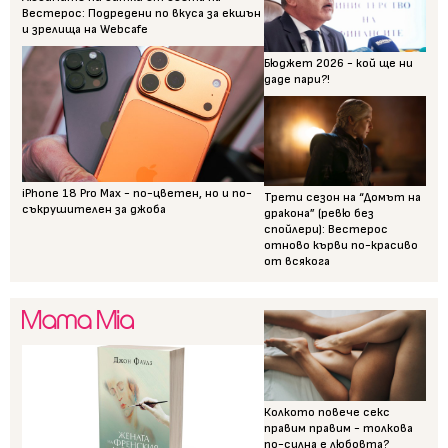
Вестерос: Подредени по вкуса за екшън
и зрелища на Webcafe
Бюджет 2026 - кой ще ни
даде пари?!
iPhone 18 Pro Max - по-цветен, но и по-
Трети сезон на “Домът на
съкрушителен за джоба
дракона” (ревю без
спойлери): Вестерос
отново кърви по-красиво
от всякога
Колкото повече секс
правим правим - толкова
по-силна е любовта?