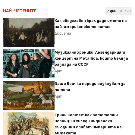
НАЙ-ЧЕТЕНИТЕ
7 дни
30 дни
Как обезглавен крал даде името на
най-американското питие
Досиета
Музикални хроники: Легендарният
концерт на Metallica, който беляза
разпада на СССР
Арт
Защо всички народи разказват за
потопа
Арт
Ернан Кортес: как петстотин
испанци и хиляди индиански
съюзници сриват империята на
ацтеките