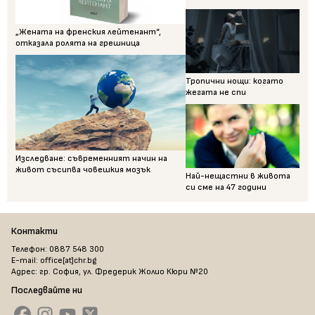
„Жената на френския лейтенант“,
отказала ролята на грешница
Тропични нощи: когато
жегата не спи
Изследване: съвременният начин на
живот съсипва човешкия мозък
Най-нещастни в живота
си сме на 47 години
Контакти
Телефон: 0887 548 300
E-mail: office[at]chr.bg
Адрес: гр. София, ул. Фредерик Жолио Кюри №20
Последвайте ни