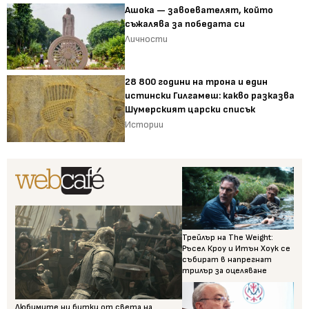
Ашока — завоевателят, който
съжалява за победата си
Личности
28 800 години на трона и един
истински Гилгамеш: какво разказва
Шумерският царски списък
Истории
Трейлър на The Weight:
Ръсел Кроу и Итън Хоук се
събират в напрегнат
трилър за оцеляване
Любимите ни битки от света на