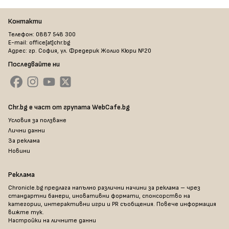
Контакти
Телефон: 0887 548 300
E-mail: office[at]chr.bg
Адрес: гр. София, ул. Фредерик Жолио Кюри №20
Последвайте ни
Chr.bg е част от групата WebCafe.bg
Условия за ползване
Лични данни
За реклама
Новини
Реклама
Chronicle.bg предлага напълно различни начини за реклама – чрез
стандартни банери, иновативни формати, спонсорство на
категории, интерактивни игри и PR съобщения. Повече информация
вижте тук
.
Настройки на личните данни