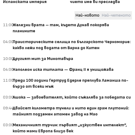
Испанската империя
чието име ви преследва
Най-новото
Най-четеното
11:00
Железни врата – там, където Дунав покорява
планините
04:00
Праисторическите селища по българското Черноморие:
какво лежи под водата от Варна до Китен
10:00
Другият мит за Минотавъра
04:00
Наполеон иска титлата — Франц II я унищожава
11:00
Преди 100 години Гертруд Едерле преплува Ламанша по-
бързо от всеки мъж
03:00
Ашока — завоевателят, който съжалява за победата си
09:44
Двайсет километра тунели и нито един грам плутоний:
тайният подземен атомен завод на Мао
03:00
Механичният турчин: първият „изкуствен интелект“,
който мами Европа близо век