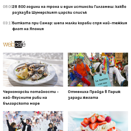
08:00
28 800 години на трона и един истински Гилгамеш: какво
разказва Шумерският царски списък
03:17
Битката при Самар: шепа малки кораби спря най-тежкия
флот на Япония
Черноморски потайности -
Отмениха Прайда в Париж
най-вкусните риби на
заради жегата
българското море