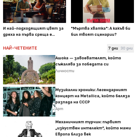
И най-подходящият цвят за
"Мъртва хватка": А какъв би
дреха на първа среща е...
бил твоят сценарии?
НАЙ-ЧЕТЕНИТЕ
7 дни
30 дни
Ашока — завоевателят, който
съжалява за победата си
Личности
Музикални хроники: Легендарният
концерт на Metallica, който беляза
разпада на СССР
Арт
Механичният турчин: първият
„изкуствен интелект“, който мами
Европа близо век