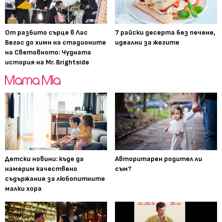
От разбито сърце в Лас
7 райски десерта без печене,
Вегас до химн на стадионите
идеални за жегите
на Световното: Чудната
история на Mr. Brightside
Детски новини: къде да
Авторитарен родител ли
намерим качествено
съм?
съдържание за любопитните
малки хора