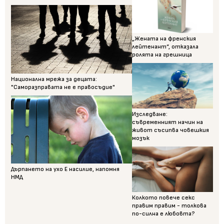
„Жената на френския
лейтенант“, отказала
ролята на грешница
Национална мрежа за децата:
"Саморазправата не е правосъдие"
Изследване:
съвременният начин на
живот съсипва човешкия
мозък
Дърпането на ухо Е насилие, напомня
НМД
Колкото повече секс
правим правим - толкова
по-силна е любовта?