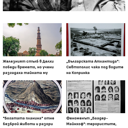
Железният стълб в Делхи
„Българската Атлантида":
победи времето, но учени
Севтополис чака под водите
разгадаха тайната му
на Копринка
"Богатата планина" отне
Феноменът „Баадер-
безброй животи и разори
Майнхоф": терористите,