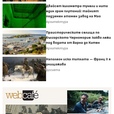
Двайсет километра тунели и нито
един грам плутоний: тайният
подземен атомен завод на Мао
Архитектура
Праисторическите селища по
българското Черноморие: какво лежи
под водата от Варна до Китен
Архитектура
Наполеон иска титлата — Франц II я
унищожава
Досиета