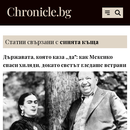
Статии свързани с
синята къща
Държавата, която каза „да": как Мексико
спаси хиляди, докато светът гледаше встрани