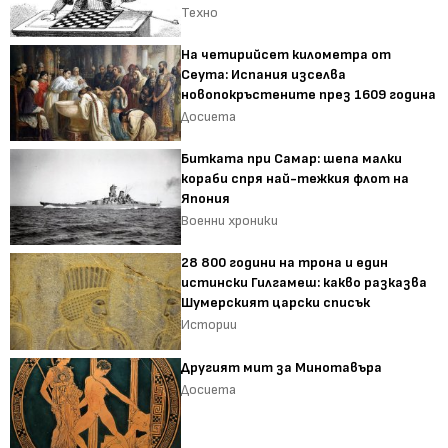
Техно
На четирийсет километра от
Сеута: Испания изселва
новопокръстените през 1609 година
Досиета
Битката при Самар: шепа малки
кораби спря най-тежкия флот на
Япония
Военни хроники
28 800 години на трона и един
истински Гилгамеш: какво разказва
Шумерският царски списък
Истории
Другият мит за Минотавъра
Досиета