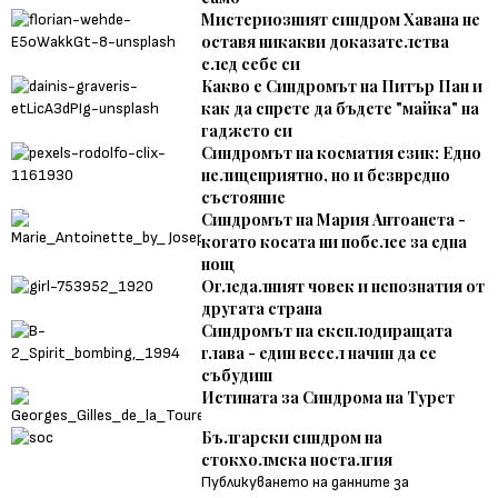
Мистериозният синдром Хавана не
оставя никакви доказателства
след себе си
Какво е Синдромът на Питър Пан и
как да спрете да бъдете "майка" на
гаджето си
Синдромът на косматия език: Едно
нелицеприятно, но и безвредно
състояние
Синдромът на Мария Антоанета -
когато косата ни побелее за една
нощ
Огледалният човек и непознатия от
другата страна
Синдромът на експлодиращата
глава - един весел начин да се
събудиш
Истината за Синдрома на Турет
Български синдром на
стокхолмска носталгия
Публикуването на данните за