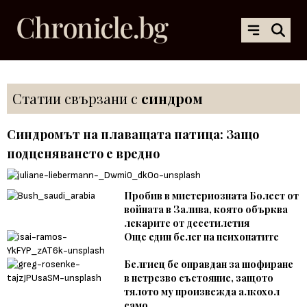
Статии свързани с
синдром
Синдромът на плаващата патица: Защо
подценяването е вредно
Пробив в мистериозната Болест от
войната в Залива, която обърква
лекарите от десетилетия
Още един белег на психопатите
Белгиец бе оправдан за шофиране
в нетрезво състояние, защото
тялото му произвежда алкохол
само