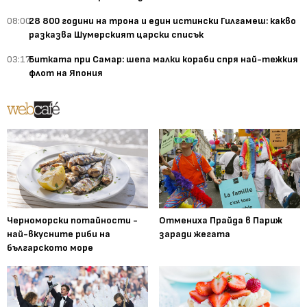
08:00
28 800 години на трона и един истински Гилгамеш: какво
разказва Шумерският царски списък
03:17
Битката при Самар: шепа малки кораби спря най-тежкия
флот на Япония
Черноморски потайности -
Отмениха Прайда в Париж
най-вкусните риби на
заради жегата
българското море