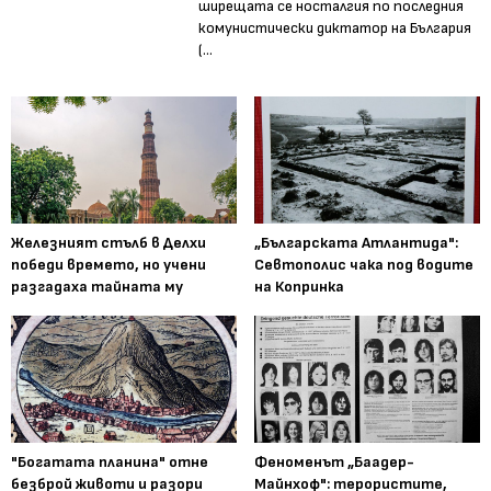
ширещата се носталгия по последния
комунистически диктатор на България
(...
Железният стълб в Делхи
„Българската Атлантида":
победи времето, но учени
Севтополис чака под водите
разгадаха тайната му
на Копринка
"Богатата планина" отне
Феноменът „Баадер-
безброй животи и разори
Майнхоф": терористите,