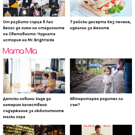
От разбито сърце в Лас
7 райски десерта без печене,
Вегас до химн на стадионите
идеални за жегите
на Световното: Чудната
история на Mr. Brightside
Детски новини: къде да
Авторитарен родител ли
намерим качествено
съм?
съдържание за любопитните
малки хора