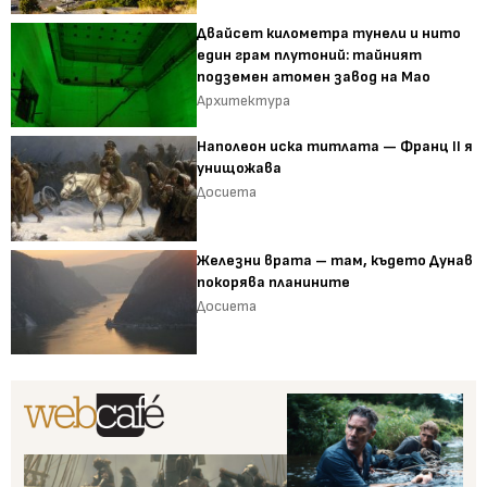
Двайсет километра тунели и нито
един грам плутоний: тайният
подземен атомен завод на Мао
Архитектура
Наполеон иска титлата — Франц II я
унищожава
Досиета
Железни врата – там, където Дунав
покорява планините
Досиета