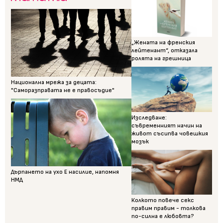
„Жената на френския
лейтенант“, отказала
ролята на грешница
Национална мрежа за децата:
"Саморазправата не е правосъдие"
Изследване:
съвременният начин на
живот съсипва човешкия
мозък
Дърпането на ухо Е насилие, напомня
НМД
Колкото повече секс
правим правим - толкова
по-силна е любовта?