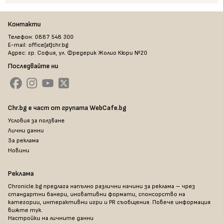
Контакти
Телефон: 0887 548 300
E-mail: office[at]chr.bg
Адрес: гр. София, ул. Фредерик Жолио Кюри №20
Последвайте ни
Chr.bg е част от групата WebCafe.bg
Условия за ползване
Лични данни
За реклама
Новини
Реклама
Chronicle.bg предлага напълно различни начини за реклама – чрез
стандартни банери, иновативни формати, спонсорство на
категории, интерактивни игри и PR съобщения. Повече информация
вижте тук
.
Настройки на личните данни