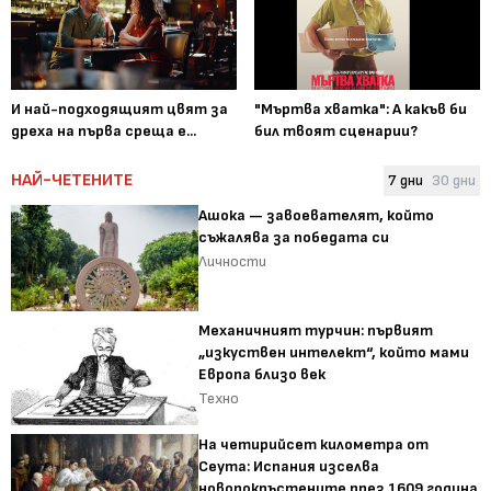
И най-подходящият цвят за
"Мъртва хватка": А какъв би
дреха на първа среща е...
бил твоят сценарии?
НАЙ-ЧЕТЕНИТЕ
7 дни
30 дни
Ашока — завоевателят, който
съжалява за победата си
Личности
Механичният турчин: първият
„изкуствен интелект“, който мами
Европа близо век
Техно
На четирийсет километра от
Сеута: Испания изселва
новопокръстените през 1609 година