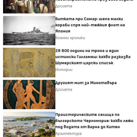
Досиета
Битката при Самар: шепа малки
кораби спря най-тежкия флот на
Япония
Военни хроники
28 800 години на трона и един
истински Гилгамеш: какво разказва
Шумерският царски списък
Истории
Другият мит за Минотавъра
Досиета
Праисторическите селища по
българското Черноморие: какво лежи
под водата от Варна до Китен
Архитектура