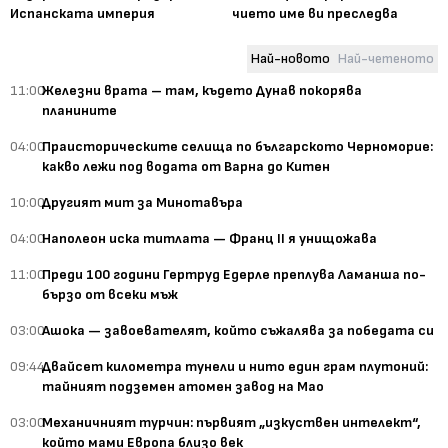
Испанската империя
чието име ви преследва
Най-новото
Най-четеното
11:00
Железни врата – там, където Дунав покорява
планините
04:00
Праисторическите селища по българското Черноморие:
какво лежи под водата от Варна до Китен
10:00
Другият мит за Минотавъра
04:00
Наполеон иска титлата — Франц II я унищожава
11:00
Преди 100 години Гертруд Едерле преплува Ламанша по-
бързо от всеки мъж
03:00
Ашока — завоевателят, който съжалява за победата си
09:44
Двайсет километра тунели и нито един грам плутоний:
тайният подземен атомен завод на Мао
03:00
Механичният турчин: първият „изкуствен интелект“,
който мами Европа близо век