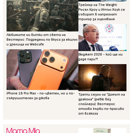
Трейлър на The Weight:
Ръсел Кроу и Итън Хоук се
събират в напрегнат
трилър за оцеляване
Любимите ни битки от света на
Вестерос: Подредени по вкуса за екшън
и зрелища на Webcafe
Бюджет 2026 - кой ще ни
даде пари?!
iPhone 18 Pro Max - по-цветен, но и по-
Трети сезон на “Домът на
съкрушителен за джоба
дракона” (ревю без
спойлери): Вестерос
отново кърви по-красиво
от всякога