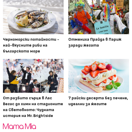
Черноморски потайности -
Отмениха Прайда в Париж
най-вкусните риби на
заради жегата
българското море
От разбито сърце в Лас
7 райски десерта без печене,
Вегас до химн на стадионите
идеални за жегите
на Световното: Чудната
история на Mr. Brightside