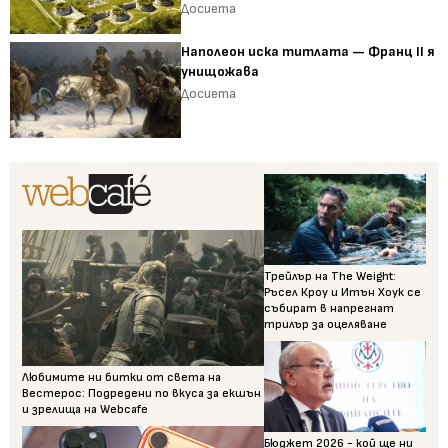
Досиета
Наполеон иска титлата — Франц II я
унищожава
Досиета
Трейлър на The Weight:
Ръсел Кроу и Итън Хоук се
събират в напрегнат
трилър за оцеляване
Любимите ни битки от света на
Вестерос: Подредени по вкуса за екшън
и зрелища на Webcafe
Бюджет 2026 - кой ще ни