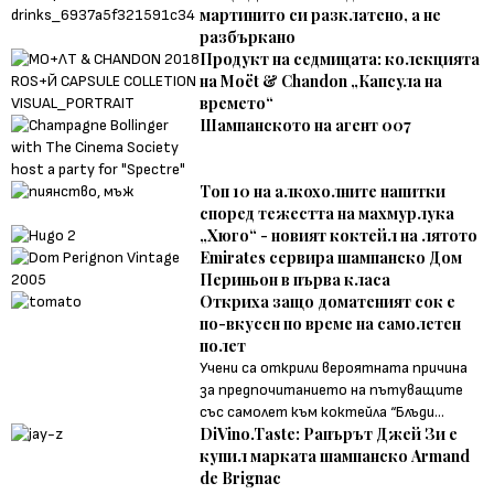
мартинито си разклатено, а не
разбъркано
Продукт на седмицата: колекцията
на Moët & Chandon „Капсула на
времето“
Шампанското на агент 007
Топ 10 на алкохолните напитки
според тежестта на махмурлука
„Хюго“ - новият коктейл на лятото
Emirates сервира шампанско Дом
Периньон в първа класа
Откриха защо доматеният сок е
по-вкусен по време на самолетен
полет
Учени са открили вероятната причина
за предпочитанието на пътуващите
със самолет към коктейла “Блъди...
DiVino.Taste: Рапърът Джей Зи е
купил марката шампанско Armand
de Brignac