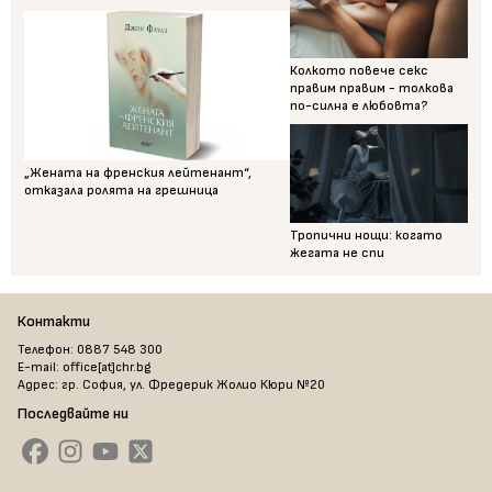
Колкото повече секс
правим правим - толкова
по-силна е любовта?
„Жената на френския лейтенант“,
отказала ролята на грешница
Тропични нощи: когато
жегата не спи
Контакти
Телефон: 0887 548 300
E-mail: office[at]chr.bg
Адрес: гр. София, ул. Фредерик Жолио Кюри №20
Последвайте ни