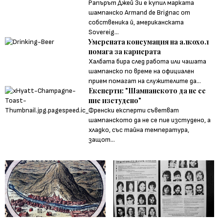
Рапърът Джей Зи е купил марката
шампанско Armand de Brignac от
собственика й, американската
Sovereig...
Умерената консумация на алкохол
помага за кариерата
Халбата бира след работа или чашата
шампанско по време на официален
прием помагат на служителите да...
Експерти: "Шампанското да не се
пие изстудено"
Френски експерти съветват
шампанското да не се пие изстудено, а
хладко, със тайна температура,
защот...