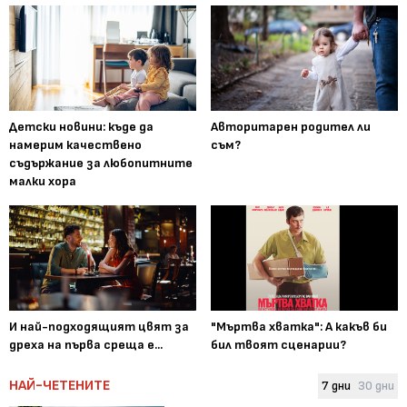
Детски новини: къде да
Авторитарен родител ли
намерим качествено
съм?
съдържание за любопитните
малки хора
И най-подходящият цвят за
"Мъртва хватка": А какъв би
дреха на първа среща е...
бил твоят сценарии?
НАЙ-ЧЕТЕНИТЕ
7 дни
30 дни