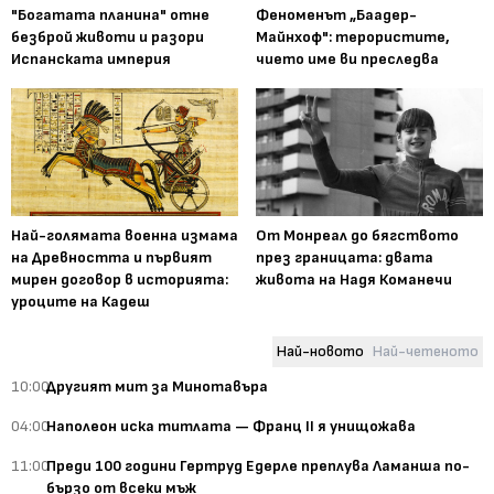
"Богатата планина" отне
Феноменът „Баадер-
безброй животи и разори
Майнхоф": терористите,
Испанската империя
чието име ви преследва
Най-голямата военна измама
От Монреал до бягството
на Древността и първият
през границата: двата
мирен договор в историята:
живота на Надя Команечи
уроците на Кадеш
Най-новото
Най-четеното
10:00
Другият мит за Минотавъра
04:00
Наполеон иска титлата — Франц II я унищожава
11:00
Преди 100 години Гертруд Едерле преплува Ламанша по-
бързо от всеки мъж