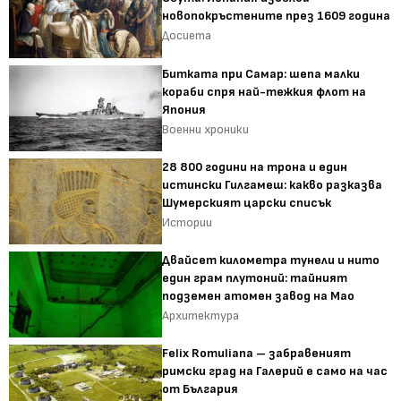
новопокръстените през 1609 година
Досиета
Битката при Самар: шепа малки
кораби спря най-тежкия флот на
Япония
Военни хроники
28 800 години на трона и един
истински Гилгамеш: какво разказва
Шумерският царски списък
Истории
Двайсет километра тунели и нито
един грам плутоний: тайният
подземен атомен завод на Мао
Архитектура
Felix Romuliana – забравеният
римски град на Галерий е само на час
от България