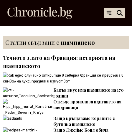
Статии свързани с
шампанско
Течното злато на Франция: историята на
шампанското
Какъв вкус има шампанско на 170
години
Откъде произлиза вдигането на
наздравица
Защо кръщаваме корабите с
бутилка шампанско
Защо Джеймс Бонд обича