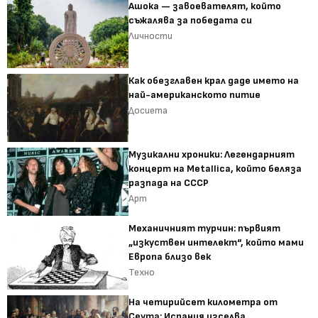
Ашока — завоевателят, който
съжалява за победата си
Личности
Как обезглавен крал даде името на
най-американското питие
Досиета
Музикални хроники: Легендарният
концерт на Metallica, който беляза
разпада на СССР
Арт
Механичният турчин: първият
„изкуствен интелект“, който мами
Европа близо век
Техно
На четирийсет километра от
Сеута: Испания изселва