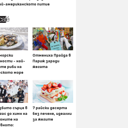
ай-американското питие
морски
Отмениха Прайда в
ности - най-
Париж заради
ите риби на
жегата
рското море
збито сърце в
7 райски десерта
гас до химн на
без печене, идеални
оните на
за жегите
вното: