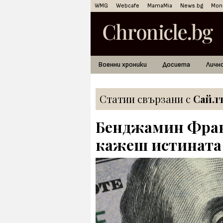
WMG
Webcafe
MamaMia
News.bg
Mon
Военни хроники
Досиета
Личн
Статии свързани с
Сайлъ
Бенджамин Фран
кажеш истината 