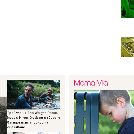
Трейлър на The Weight: Ръсел
Кроу и Итън Хоук се събират
в напрегнат трилър за
оцеляване