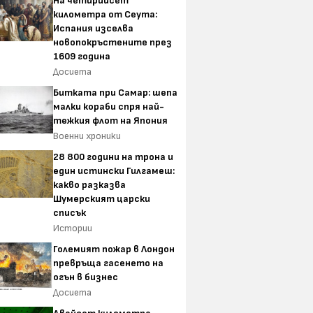
На четирийсет
километра от Сеута:
Испания изселва
новопокръстените през
1609 година
Досиета
Битката при Самар: шепа
малки кораби спря най-
тежкия флот на Япония
Военни хроники
28 800 години на трона и
един истински Гилгамеш:
какво разказва
Шумерският царски
списък
Истории
Големият пожар в Лондон
превръща гасенето на
огън в бизнес
Досиета