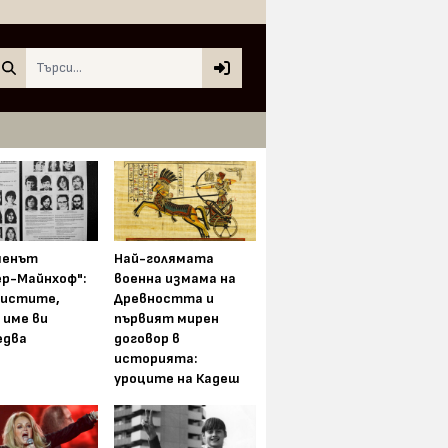
Search
менът
Най-голямата
ер-Майнхоф":
военна измама на
истите,
Древността и
 име ви
първият мирен
едва
договор в
историята:
уроците на Кадеш