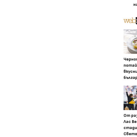
н
Черно
потай
вкусн
бълга
От ра
Лас Ве
стади
Свето