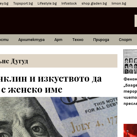
ey.bg
Topsport.bg
Lifestyle.bg
Infostock
shop.gladen.bg
limon.bg
ости
Архитектура
Арт
Техно
Природа
Спорт
нс Дугуд
клин и изкуството да
Фено
„Баад
с женско име
терор
чието
пресл