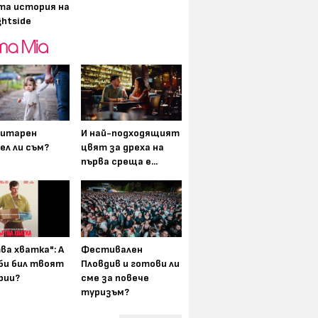
та история на
ghtside
итарен
И най-подходящият
ел ли съм?
цвят за дреха на
първа среща е...
ва хватка": А
Фестивален
 би бил твоят
Пловдив и готови ли
рии?
сме за повече
туризъм?