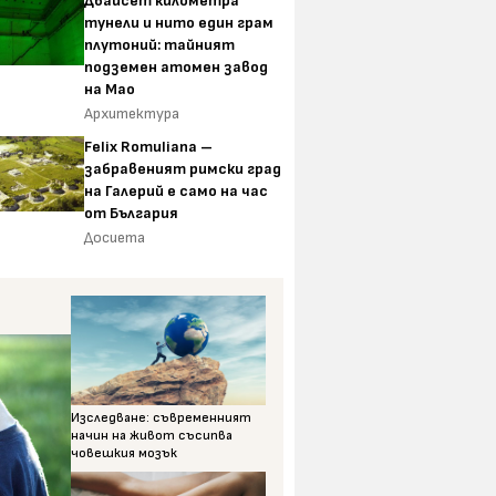
Двайсет километра
тунели и нито един грам
плутоний: тайният
подземен атомен завод
на Мао
Архитектура
Felix Romuliana –
забравеният римски град
на Галерий е само на час
от България
Досиета
Изследване: съвременният
начин на живот съсипва
човешкия мозък