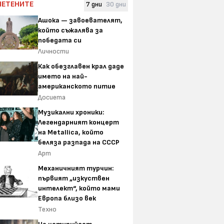
ЧЕТЕНИТЕ
7 дни
30 дни
Ашока — завоевателят,
който съжалява за
победата си
Личности
Как обезглавен крал даде
името на най-
американското питие
Досиета
Музикални хроники:
Легендарният концерт
на Metallica, който
беляза разпада на СССР
Арт
Механичният турчин:
първият „изкуствен
интелект“, който мами
Европа близо век
Техно