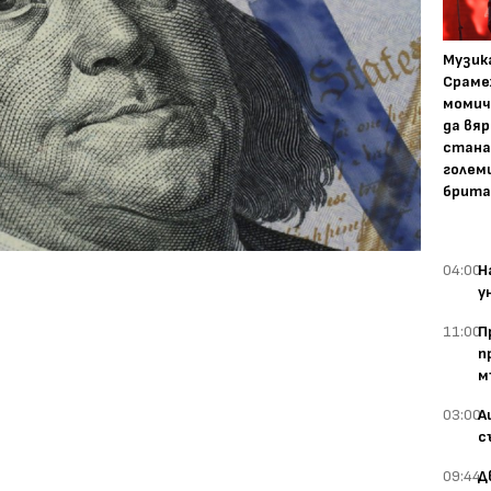
Музика
Сраме
момич
да вяр
стана
голем
брита
04:00
Н
у
11:00
П
п
м
03:00
А
с
09:44
Д