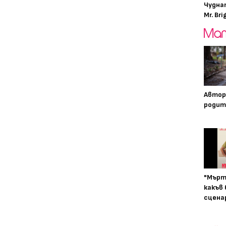
Чудна
Mr. Bri
Автор
родит
"Мърт
какъв
сцена