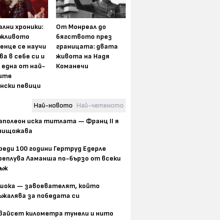
лни хроники:
От Монреал до
жливото
бягството през
енце се научи
границата: двата
ва в себе си и
живота на Надя
 една от най-
Команечи
ите
нски певици
Най-новото
Най-четеното
аполеон иска титлата — Франц II я
нищожава
реди 100 години Гертруд Едерле
реплува Ламанша по-бързо от всеки
ъж
шока — завоевателят, който
ъжалява за победата си
вайсет километра тунели и нито