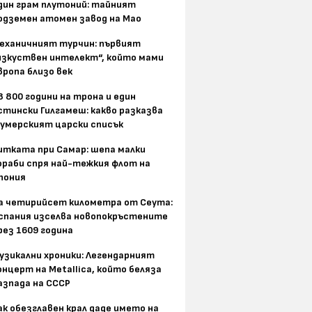
дин грам плутоний: тайният
одземен атомен завод на Мао
еханичният турчин: първият
изкуствен интелект“, който мами
вропа близо век
8 800 години на трона и един
стински Гилгамеш: какво разказва
умерският царски списък
итката при Самар: шепа малки
ораби спря най-тежкия флот на
пония
а четирийсет километра от Сеута:
спания изселва новопокръстените
рез 1609 година
узикални хроники: Легендарният
онцерт на Metallica, който беляза
азпада на СССР
ак обезглавен крал даде името на