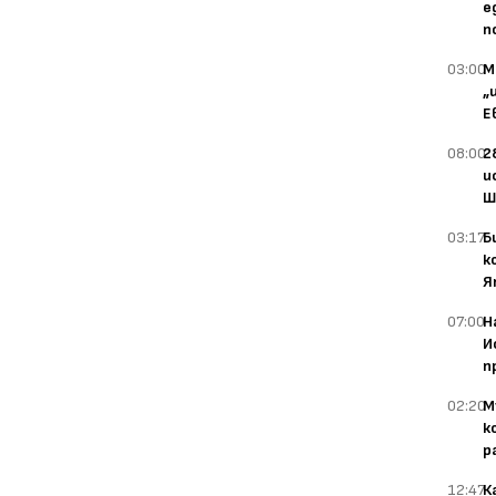
е
п
03:00
М
„
Е
08:00
2
и
Ш
03:17
Б
к
Я
07:00
Н
И
п
02:20
М
к
р
12:47
К