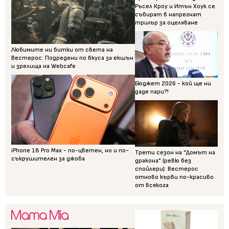
Ръсел Кроу и Итън Хоук се
събират в напрегнат
трилър за оцеляване
Любимите ни битки от света на
Вестерос: Подредени по вкуса за екшън
и зрелища на Webcafe
Бюджет 2026 - кой ще ни
даде пари?!
iPhone 18 Pro Max - по-цветен, но и по-
Трети сезон на “Домът на
съкрушителен за джоба
дракона” (ревю без
спойлери): Вестерос
отново кърви по-красиво
от всякога