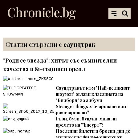
Статии свързани с
саундтрак
"Роди се звезда": хитът със съмнителни
качества и 81-годишен ореол
Саундтракът към "Най-великият
шоумен" оглави класацията на
"Билборд" за албуми
Stranger things 2: очаровани или
разочаровани?
Гъзи, бузи, буцуни: мина ли
времето на "Ъпсурт"?
Последни билети и броени дни до
магическия филм-концерт от