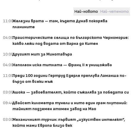
Най-новото
Най-четеното
11:00
Железни врата – там, където Дунав покорява
планините
04:00
Праисторическите селища по българското Черноморие:
какво лежи под водата от Варна до Китен
10:00
Другият мит за Минотавъра
04:00
Наполеон иска титлата — Франц II я унищожава
11:00
Преди 100 години Гертруд Едерле преплува Ламанша по-
бързо от всеки мъж
03:00
Ашока — завоевателят, който съжалява за победата си
09:44
Двайсет километра тунели и нито един грам плутоний:
тайният подземен атомен завод на Мао
03:00
Механичният турчин: първият „изкуствен интелект“,
който мами Европа близо век