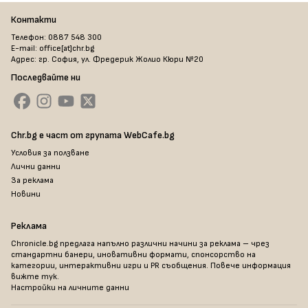
Контакти
Телефон: 0887 548 300
E-mail: office[at]chr.bg
Адрес: гр. София, ул. Фредерик Жолио Кюри №20
Последвайте ни
Chr.bg е част от групата WebCafe.bg
Условия за ползване
Лични данни
За реклама
Новини
Реклама
Chronicle.bg предлага напълно различни начини за реклама – чрез
стандартни банери, иновативни формати, спонсорство на
категории, интерактивни игри и PR съобщения. Повече информация
вижте тук
.
Настройки на личните данни