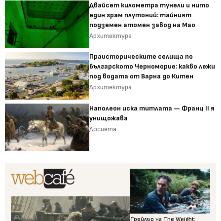
Двайсет километра тунели и нито
един грам плутоний: тайният
подземен атомен завод на Мао
Архитектура
Праисторическите селища по
българското Черноморие: какво лежи
под водата от Варна до Китен
Архитектура
Наполеон иска титлата — Франц II я
унищожава
Досиета
Трейлър на The Weight: