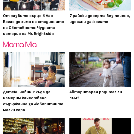
От разбито сърце в Лас
7 райски десерта без печене,
Вегас до химн на стадионите
идеални за жегите
на Световното: Чудната
история на Mr. Brightside
Детски новини: къде да
Авторитарен родител ли
намерим качествено
съм?
съдържание за любопитните
малки хора