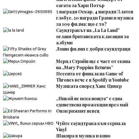
сагата за Хари Потър
5 награди Оскар, 4 награди Златен
глобус, 20 награди Грами и музика
за 109 филма: що е то?
Саундтракът на „La La Land”
оглави британската класация за
албуми
Лоши филми с добри саундтраци
Мерил Стрийп ще е част от екипа
на „Mary Poppins Returns”
Песента от финала на Game of
Thrones вече е в Spotify и Youtube
Музиката според Ханс Цимер
„Никой не иска нощта“ с една
единствена прожекция през май
Онзи рижият певец
Чуйте саундтрака към сериала
Vinyl
Шакира в музика и кино