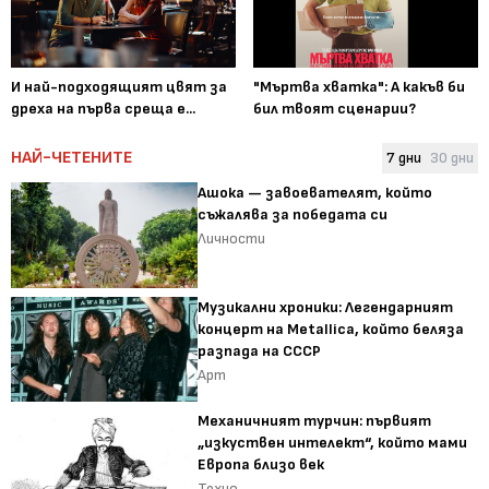
И най-подходящият цвят за
"Мъртва хватка": А какъв би
дреха на първа среща е...
бил твоят сценарии?
НАЙ-ЧЕТЕНИТЕ
7 дни
30 дни
Ашока — завоевателят, който
съжалява за победата си
Личности
Музикални хроники: Легендарният
концерт на Metallica, който беляза
разпада на СССР
Арт
Механичният турчин: първият
„изкуствен интелект“, който мами
Европа близо век
Техно