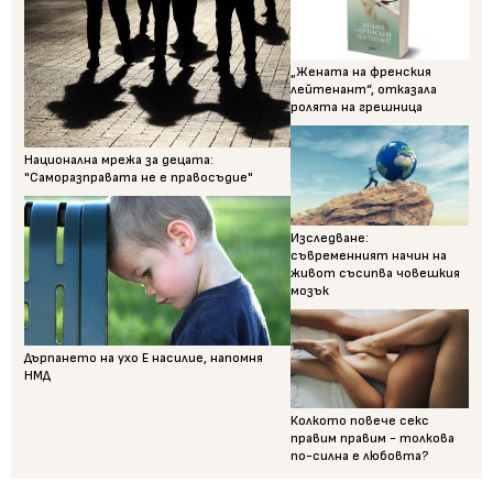
„Жената на френския
лейтенант“, отказала
ролята на грешница
Национална мрежа за децата:
"Саморазправата не е правосъдие"
Изследване:
съвременният начин на
живот съсипва човешкия
мозък
Дърпането на ухо Е насилие, напомня
НМД
Колкото повече секс
правим правим - толкова
по-силна е любовта?