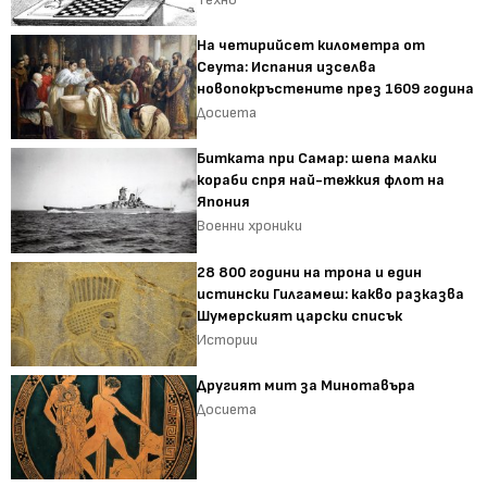
На четирийсет километра от
Сеута: Испания изселва
новопокръстените през 1609 година
Досиета
Битката при Самар: шепа малки
кораби спря най-тежкия флот на
Япония
Военни хроники
28 800 години на трона и един
истински Гилгамеш: какво разказва
Шумерският царски списък
Истории
Другият мит за Минотавъра
Досиета