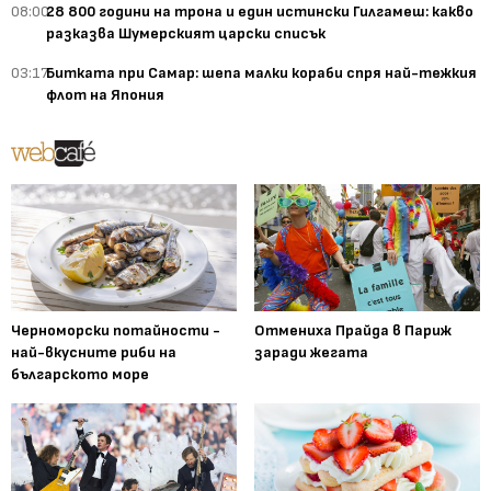
08:00
28 800 години на трона и един истински Гилгамеш: какво
разказва Шумерският царски списък
03:17
Битката при Самар: шепа малки кораби спря най-тежкия
флот на Япония
Черноморски потайности -
Отмениха Прайда в Париж
най-вкусните риби на
заради жегата
българското море