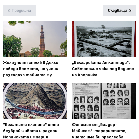
Предишна
Следваща
Железният стълб в Делхи
„Българската Атлантида":
победи времето, но учени
Севтополис чака под водите
разгадаха тайната му
на Копринка
"Богатата планина" отне
Феноменът „Баадер-
безброй животи и разори
Майнхоф": терористите,
Испанската империя
чието име ви преследва