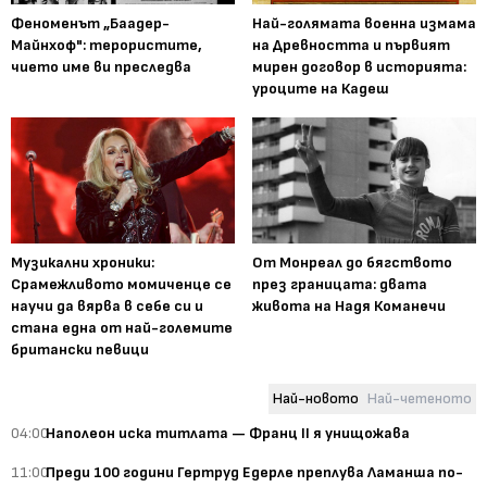
Феноменът „Баадер-
Най-голямата военна измама
Майнхоф": терористите,
на Древността и първият
чието име ви преследва
мирен договор в историята:
уроците на Кадеш
Музикални хроники:
От Монреал до бягството
Срамежливото момиченце се
през границата: двата
научи да вярва в себе си и
живота на Надя Команечи
стана една от най-големите
британски певици
Най-новото
Най-четеното
04:00
Наполеон иска титлата — Франц II я унищожава
11:00
Преди 100 години Гертруд Едерле преплува Ламанша по-