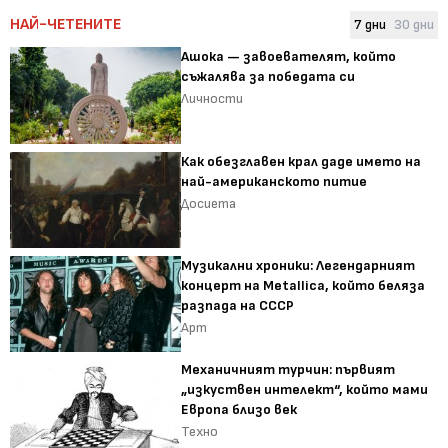
НАЙ-ЧЕТЕНИТЕ
7 дни
30 дни
Ашока — завоевателят, който
съжалява за победата си
Личности
Как обезглавен крал даде името на
най-американското питие
Досиета
Музикални хроники: Легендарният
концерт на Metallica, който беляза
разпада на СССР
Арт
Механичният турчин: първият
„изкуствен интелект“, който мами
Европа близо век
Техно