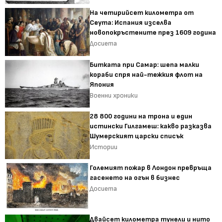
На четирийсет километра от
Сеута: Испания изселва
новопокръстените през 1609 година
Досиета
Битката при Самар: шепа малки
кораби спря най-тежкия флот на
Япония
Военни хроники
28 800 години на трона и един
истински Гилгамеш: какво разказва
Шумерският царски списък
Истории
Големият пожар в Лондон превръща
гасенето на огън в бизнес
Досиета
Двайсет километра тунели и нито