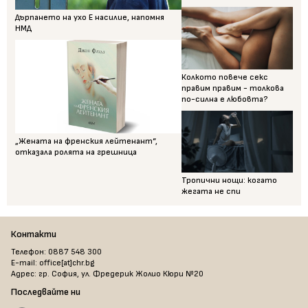
Дърпането на ухо Е насилие, напомня
НМД
Колкото повече секс
правим правим - толкова
по-силна е любовта?
„Жената на френския лейтенант“,
отказала ролята на грешница
Тропични нощи: когато
жегата не спи
Контакти
Телефон: 0887 548 300
E-mail: office[at]chr.bg
Адрес: гр. София, ул. Фредерик Жолио Кюри №20
Последвайте ни