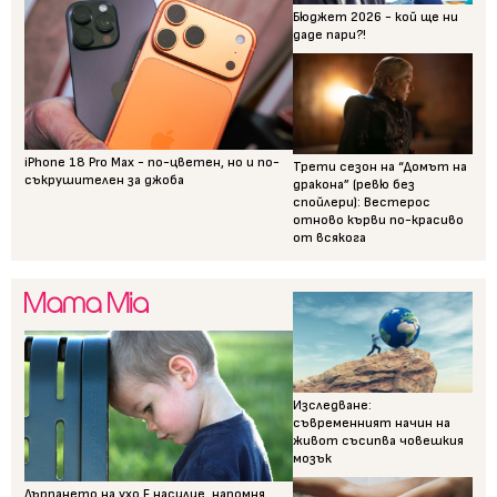
Бюджет 2026 - кой ще ни
даде пари?!
iPhone 18 Pro Max - по-цветен, но и по-
Трети сезон на “Домът на
съкрушителен за джоба
дракона” (ревю без
спойлери): Вестерос
отново кърви по-красиво
от всякога
Изследване:
съвременният начин на
живот съсипва човешкия
мозък
Дърпането на ухо Е насилие, напомня