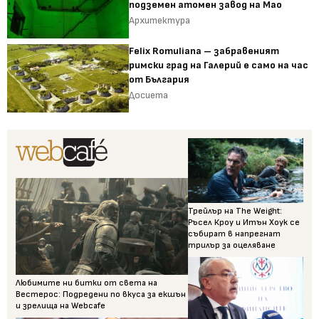
подземен атомен завод на Мао
Архитектура
Felix Romuliana – забравеният
римски град на Галерий е само на час
от България
Досиета
Трейлър на The Weight:
Ръсел Кроу и Итън Хоук се
събират в напрегнат
трилър за оцеляване
Любимите ни битки от света на
Вестерос: Подредени по вкуса за екшън
и зрелища на Webcafe