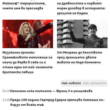
Майнхоф": терористите,
на Древността и първият
чието име ви преследва
мирен договор в историята:
уроците на Кадеш
Музикални хроники:
От Монреал до бягството
Срамежливото момиченце се
през границата: двата
научи да вярва в себе си и
живота на Надя Команечи
стана една от най-големите
британски певици
Най-новото
Най-четеното
04:00
Наполеон иска титлата — Франц II я унищожава
11:00
Преди 100 години Гертруд Едерле преплува Ламанша по-
бързо от всеки мъж