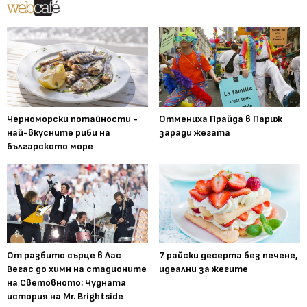
Черноморски потайности -
Отмениха Прайда в Париж
най-вкусните риби на
заради жегата
българското море
От разбито сърце в Лас
7 райски десерта без печене,
Вегас до химн на стадионите
идеални за жегите
на Световното: Чудната
история на Mr. Brightside