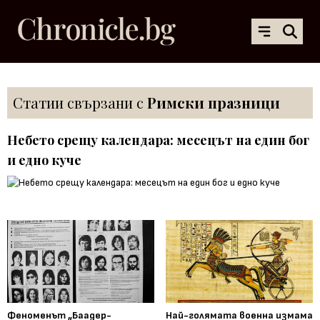
Статии свързани с
Римски празници
Небето срещу календара: месецът на един бог
и едно куче
Феноменът „Баадер-
Най-голямата военна измама