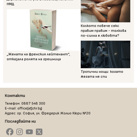
НМД
Колкото повече секс
правим правим - толкова
по-силна е любовта?
„Жената на френския лейтенант“,
отказала ролята на грешница
Тропични нощи: когато
жегата не спи
Контакти
Телефон: 0887 548 300
E-mail: office[at]chr.bg
Адрес: гр. София, ул. Фредерик Жолио Кюри №20
Последвайте ни