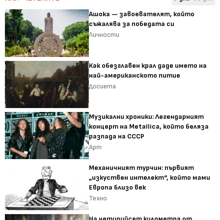
Ашока — завоевателят, който
съжалява за победата си
Личности
Как обезглавен крал даде името на
най-американското питие
Досиета
Музикални хроники: Легендарният
концерт на Metallica, който беляза
разпада на СССР
Арт
Механичният турчин: първият
„изкуствен интелект“, който мами
Европа близо век
Техно
На четирийсет километра от