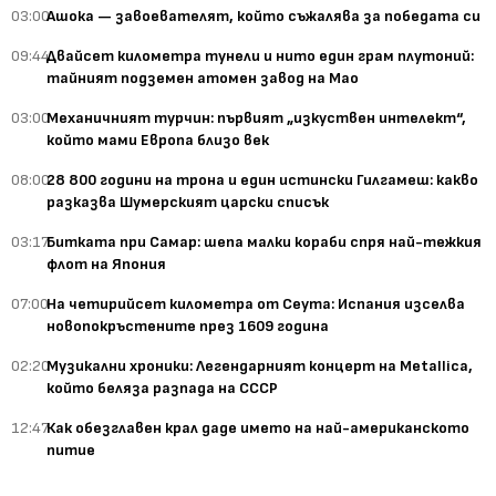
03:00
Ашока — завоевателят, който съжалява за победата си
09:44
Двайсет километра тунели и нито един грам плутоний:
тайният подземен атомен завод на Мао
03:00
Механичният турчин: първият „изкуствен интелект“,
който мами Европа близо век
08:00
28 800 години на трона и един истински Гилгамеш: какво
разказва Шумерският царски списък
03:17
Битката при Самар: шепа малки кораби спря най-тежкия
флот на Япония
07:00
На четирийсет километра от Сеута: Испания изселва
новопокръстените през 1609 година
02:20
Музикални хроники: Легендарният концерт на Metallica,
който беляза разпада на СССР
12:47
Как обезглавен крал даде името на най-американското
питие