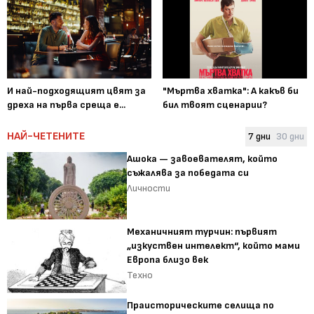
И най-подходящият цвят за
"Мъртва хватка": А какъв би
дреха на първа среща е...
бил твоят сценарии?
НАЙ-ЧЕТЕНИТЕ
7 дни
30 дни
Ашока — завоевателят, който
съжалява за победата си
Личности
Механичният турчин: първият
„изкуствен интелект“, който мами
Европа близо век
Техно
Праисторическите селища по