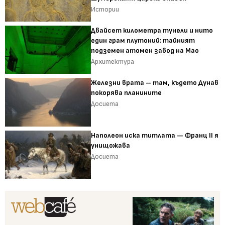
Истории
Двайсет километра тунели и нито
един грам плутоний: тайният
подземен атомен завод на Мао
Архитектура
Железни врата – там, където Дунав
покорява планините
Досиета
Наполеон иска титлата — Франц II я
унищожава
Досиета