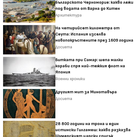
българското Черноморие: какво лежи
под водата от Варна до Китен
Архитектура
На четирийсет километра от
Сеута: Испания изселва
новопокръстените през 1609 година
Досиета
Битката при Самар: шепа малки
кораби спря най-тежкия флот на
Япония
Военни хроники
Другият мит за Минотавъра
Досиета
28 800 години на трона и един
истински Гилгамеш: какво разказва
Шумерският царски списък