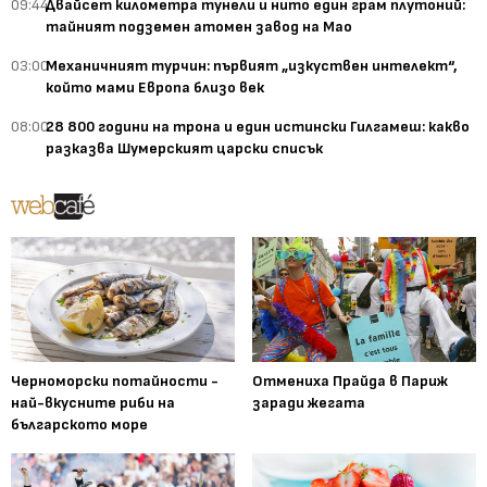
09:44
Двайсет километра тунели и нито един грам плутоний:
тайният подземен атомен завод на Мао
03:00
Механичният турчин: първият „изкуствен интелект“,
който мами Европа близо век
08:00
28 800 години на трона и един истински Гилгамеш: какво
разказва Шумерският царски списък
Черноморски потайности -
Отмениха Прайда в Париж
най-вкусните риби на
заради жегата
българското море