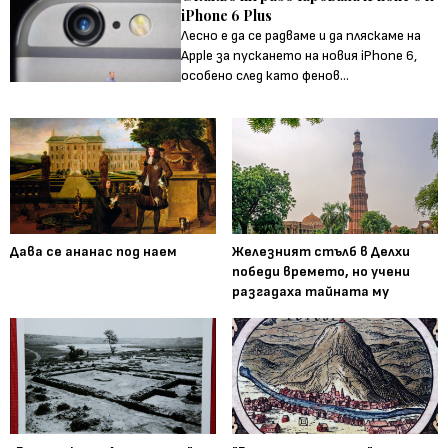
iPhone 6 Plus
Лесно е да се радваме и да пляскаме на
Apple за пускането на новия iPhone 6,
особено след като фенов...
Дава се ананас под наем
Железният стълб в Делхи
победи времето, но учени
разгадаха тайната му