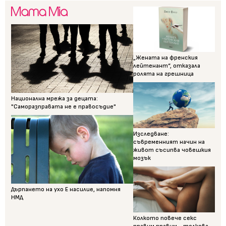
„Жената на френския
лейтенант“, отказала
ролята на грешница
Национална мрежа за децата:
"Саморазправата не е правосъдие"
Изследване:
съвременният начин на
живот съсипва човешкия
мозък
Дърпането на ухо Е насилие, напомня
НМД
Колкото повече секс