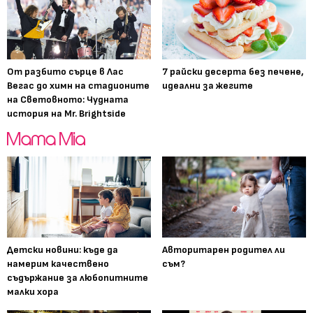
От разбито сърце в Лас
7 райски десерта без печене,
Вегас до химн на стадионите
идеални за жегите
на Световното: Чудната
история на Mr. Brightside
Детски новини: къде да
Авторитарен родител ли
намерим качествено
съм?
съдържание за любопитните
малки хора