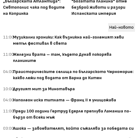
„Българската Атлантида":
"Богатата планина" отне
Севтополис чака под водите
безброй животи и разори
на Копринка
Испанската империя
Най-новото
11:00
Музикални хроники: Как възникна най-големият хеви
метъл фестивал в света
11:00
Железни врата – там, където Дунав покорява
планините
04:00
Праисторическите селища по българското Черноморие:
какво лежи под водата от Варна до Китен
10:00
Другият мит за Минотавъра
04:00
Наполеон иска титлата — Франц II я унищожава
11:00
Преди 100 години Гертруд Едерле преплува Ламанша по-
бързо от всеки мъж
03:00
Ашока — завоевателят, който съжалява за победата си