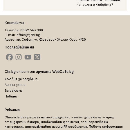
правим правим - толкова
по-силна е любовта?
Контакти
Телефон: 0887 548 300
E-mail: office[at]chr.bg
Адрес: гр. София, ул. Фредерик Жолио Кюри №20
Последвайте ни
Chr.bg е част от групата WebCafe.bg
Условия за ползване
Лични данни
За реклама
Новини
Реклама
Chronicle.bg предлага напълно различни начини за реклама – чрез
стандартни банери, иновативни формати, спонсорство на
категории, интерактивни игри и PR съобщения. Повече информация