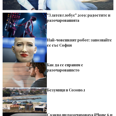
"Златен глобус" 2019: радостите и
разочарованията
Най-човешкият робот: запознайте
се със София
Как да се справим с
разочарованието
Безумици в Созопол
С какво ни разочароваха iPhone 6 и