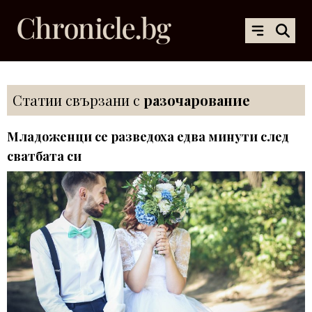
Статии свързани с
разочарование
Младоженци се разведоха едва минути след
сватбата си