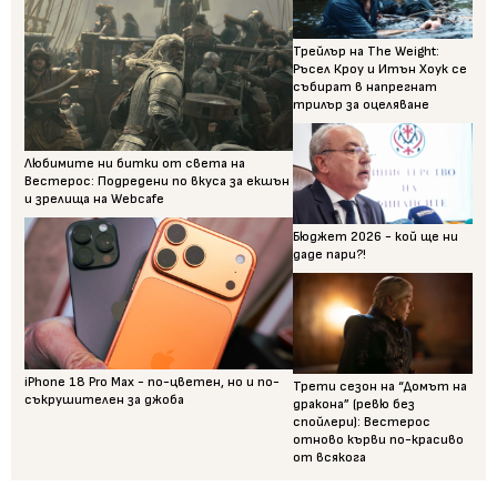
Трейлър на The Weight:
Ръсел Кроу и Итън Хоук се
събират в напрегнат
трилър за оцеляване
Любимите ни битки от света на
Вестерос: Подредени по вкуса за екшън
и зрелища на Webcafe
Бюджет 2026 - кой ще ни
даде пари?!
iPhone 18 Pro Max - по-цветен, но и по-
Трети сезон на “Домът на
съкрушителен за джоба
дракона” (ревю без
спойлери): Вестерос
отново кърви по-красиво
от всякога