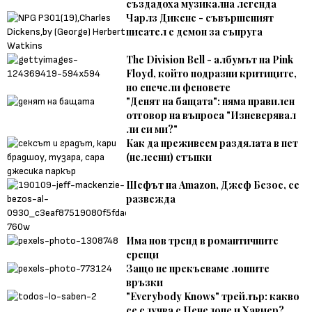
създадоха музикална легенда
Чарлз Дикенс - съвършеният
писател с демон за съпруга
The Division Bell - албумът на Pink
Floyd, който подразни критиците,
но спечели феновете
"Денят на бащата": няма правилен
отговор на въпроса "Изневерявал
ли си ми?"
Как да преживеем раздялата в пет
(нелесни) стъпки
Шефът на Amazon, Джеф Безос, се
развежда
Има нов тренд в романтичните
срещи
Защо не прекъсваме лошите
връзки
"Everybody Knows" трейлър: какво
се случва с Пенелопе и Хавиер?