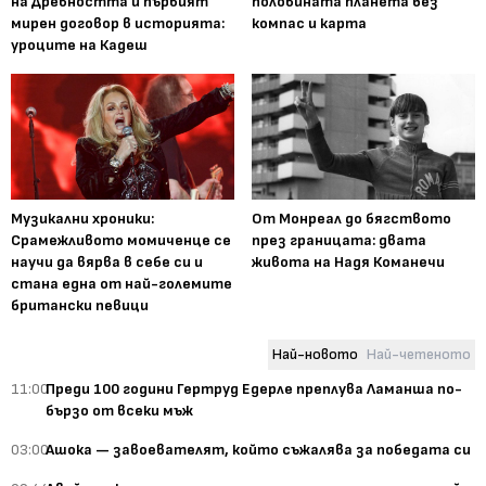
на Древността и първият
половината планета без
мирен договор в историята:
компас и карта
уроците на Кадеш
Музикални хроники:
От Монреал до бягството
Срамежливото момиченце се
през границата: двата
научи да вярва в себе си и
живота на Надя Команечи
стана една от най-големите
британски певици
Най-новото
Най-четеното
11:00
Преди 100 години Гертруд Едерле преплува Ламанша по-
бързо от всеки мъж
03:00
Ашока — завоевателят, който съжалява за победата си