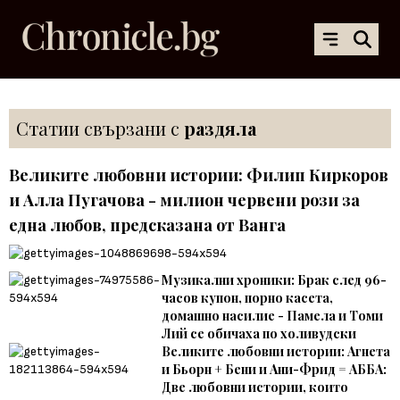
Статии свързани с
раздяла
Великите любовни истории: Филип Киркоров
и Алла Пугачова - милион червени рози за
една любов, предсказана от Ванга
Музикални хроники: Брак след 96-
часов купон, порно касета,
домашно насилие - Памела и Томи
Лий се обичаха по холивудски
Великите любовни истории: Агнета
и Бьорн + Бени и Aни-Фрид = AББA:
Две любовни истории, които