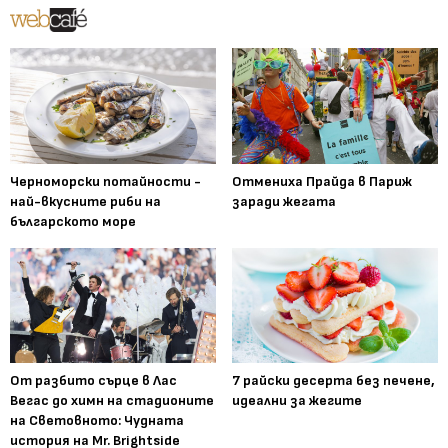
Черноморски потайности -
Отмениха Прайда в Париж
най-вкусните риби на
заради жегата
българското море
От разбито сърце в Лас
7 райски десерта без печене,
Вегас до химн на стадионите
идеални за жегите
на Световното: Чудната
история на Mr. Brightside