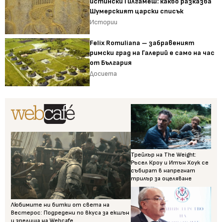
истински Гилгамеш: какво разказва
Шумерският царски списък
Истории
Felix Romuliana – забравеният
римски град на Галерий е само на час
от България
Досиета
Трейлър на The Weight:
Ръсел Кроу и Итън Хоук се
събират в напрегнат
трилър за оцеляване
Любимите ни битки от света на
Вестерос: Подредени по вкуса за екшън
и зрелища на Webcafe