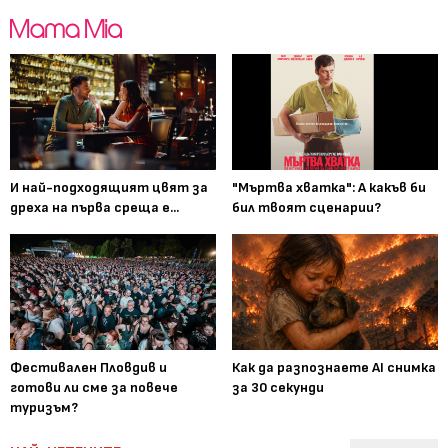
И най-подходящият цвят за
"Мъртва хватка": А какъв би
дреха на първа среща е...
бил твоят сценарии?
Фестивален Пловдив и
Как да разпознаете AI снимка
готови ли сме за повече
за 30 секунди
туризъм?