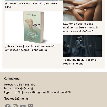
Дърпането на ухо Е насилие, напомня
НМД
Колкото повече секс
правим правим - толкова
по-силна е любовта?
„Жената на френския лейтенант“,
отказала ролята на грешница
Тропични нощи: когато
жегата не спи
Контакти
Телефон: 0887 548 300
E-mail: office[at]chr.bg
Адрес: гр. София, ул. Фредерик Жолио Кюри №20
Последвайте ни