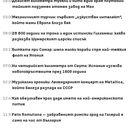
09:44
Двайсет километра тунели и нито един грам плутоний:
тайният подземен атомен завод на Мао
03:00
Механичният турчин: първият „изкуствен интелект“,
който мами Европа близо век
08:00
28 800 години на трона и един истински Гилгамеш: какво
разказва Шумерският царски списък
03:17
Битката при Самар: шепа малки кораби спря най-тежкия
флот на Япония
07:00
На четирийсет километра от Сеута: Испания изселва
новопокръстените през 1609 година
02:20
Музикални хроники: Легендарният концерт на Metallica,
който беляза разпада на СССР
12:47
Как обезглавен крал даде името на най-американското
питие
11:33
Felix Romuliana – забравеният римски град на Галерий е
само на час от България