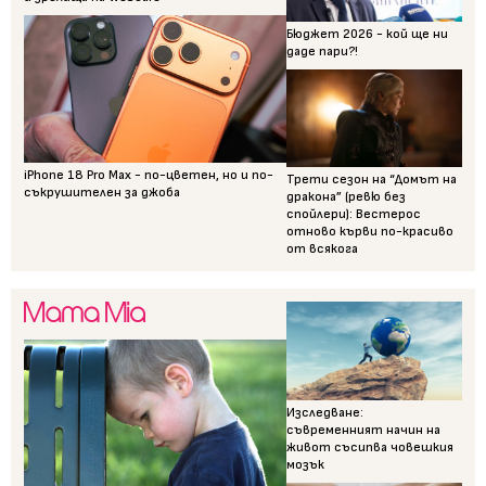
Бюджет 2026 - кой ще ни
даде пари?!
iPhone 18 Pro Max - по-цветен, но и по-
Трети сезон на “Домът на
съкрушителен за джоба
дракона” (ревю без
спойлери): Вестерос
отново кърви по-красиво
от всякога
Изследване:
съвременният начин на
живот съсипва човешкия
мозък