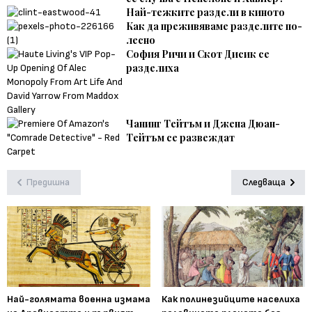
Най-тежките раздели в киното
Как да преживяваме разделите по-
лесно
София Ричи и Скот Дисик се
разделиха
Чанинг Тейтъм и Джена Дюан-
Тейтъм се развеждат
Предишна
Следваща
Най-голямата военна измама
Как полинезийците населиха