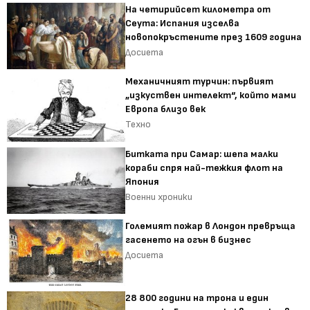
На четирийсет километра от
Сеута: Испания изселва
новопокръстените през 1609 година
Досиета
Механичният турчин: първият
„изкуствен интелект“, който мами
Европа близо век
Техно
Битката при Самар: шепа малки
кораби спря най-тежкия флот на
Япония
Военни хроники
Големият пожар в Лондон превръща
гасенето на огън в бизнес
Досиета
28 800 години на трона и един