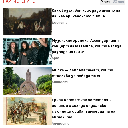
НАЙ-ЧЕТЕНИТЕ
7 дни
30 дни
Как обезглавен крал даде името на
най-американското питие
Досиета
Музикални хроники: Легендарният
концерт на Metallica, който беляза
разпада на СССР
Арт
Ашока — завоевателят, който
съжалява за победата си
Личности
Ернан Кортес: как петстотин
испанци и хиляди индиански
съюзници сриват империята на
ацтеките
Личности