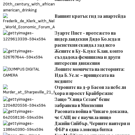
Вашият кратък гид за апартейда
Зуарте Пиет - протежето на
нидерландския Дядо Коледа и
расисткия скандал зад него
Жените в Ку-Клукс Клан, които
създадоха феминизма и други
интересни движения
Лошите момичета на историята:
Ида Б. Уелс – принцесата на
медиите
Отровите на д-р Басон за небели
хора и проект Крайбрежие
Защо "Улица Сезам" беше
забранена в Мисисипи
Расовата война в Чикаго доказва,
че САЩ не е научила нищо
Джийн Сийбър, Черните пантери и
ФБР в една зловеща битка