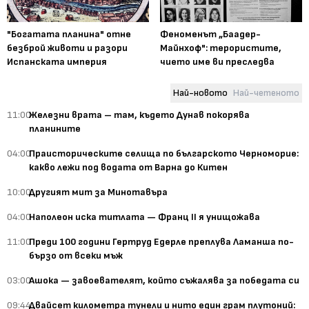
"Богатата планина" отне
Феноменът „Баадер-
безброй животи и разори
Майнхоф": терористите,
Испанската империя
чието име ви преследва
Най-новото
Най-четеното
11:00
Железни врата – там, където Дунав покорява
планините
04:00
Праисторическите селища по българското Черноморие:
какво лежи под водата от Варна до Китен
10:00
Другият мит за Минотавъра
04:00
Наполеон иска титлата — Франц II я унищожава
11:00
Преди 100 години Гертруд Едерле преплува Ламанша по-
бързо от всеки мъж
03:00
Ашока — завоевателят, който съжалява за победата си
09:44
Двайсет километра тунели и нито един грам плутоний: