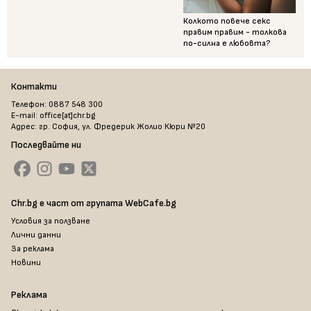
Колкото повече секс
правим правим - толкова
по-силна е любовта?
Контакти
Телефон: 0887 548 300
E-mail: office[at]chr.bg
Адрес: гр. София, ул. Фредерик Жолио Кюри №20
Последвайте ни
Chr.bg е част от групата WebCafe.bg
Условия за ползване
Лични данни
За реклама
Новини
Реклама