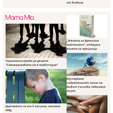
от всякога
„Жената на френския
лейтенант“, отказала
ролята на грешница
Национална мрежа за децата:
"Саморазправата не е правосъдие"
Изследване:
съвременният начин на
живот съсипва човешкия
мозък
Дърпането на ухо Е насилие, напомня
НМД