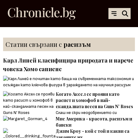
Статии свързани с
расизъм
Карл Линей класифицира природата и нарече
човека Хомо сапиенс
Когато Аксел се прояви като
расист и хомофоб в най-
скандалната песен на Guns N’ Roses
Слаш не скри неодобрението си
Мис Америка - красота, расизъм и
бански
Джим Кроу - кой е той и какви са
законите му