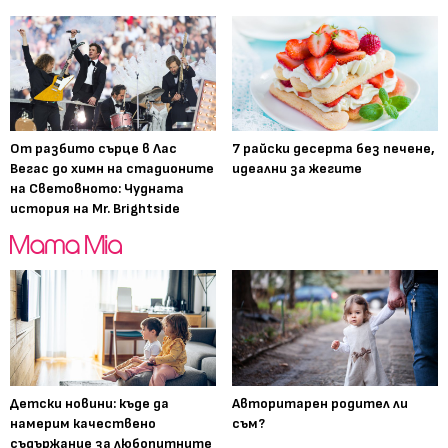
От разбито сърце в Лас
7 райски десерта без печене,
Вегас до химн на стадионите
идеални за жегите
на Световното: Чудната
история на Mr. Brightside
Детски новини: къде да
Авторитарен родител ли
намерим качествено
съм?
съдържание за любопитните