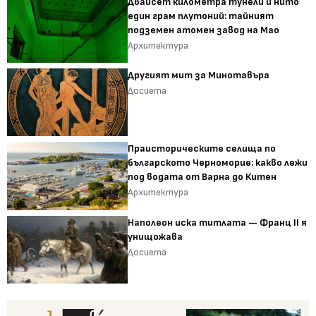
Двайсет километра тунели и нито
един грам плутоний: тайният
подземен атомен завод на Мао
Архитектура
Другият мит за Минотавъра
Досиета
Праисторическите селища по
българското Черноморие: какво лежи
под водата от Варна до Китен
Архитектура
Наполеон иска титлата — Франц II я
унищожава
Досиета