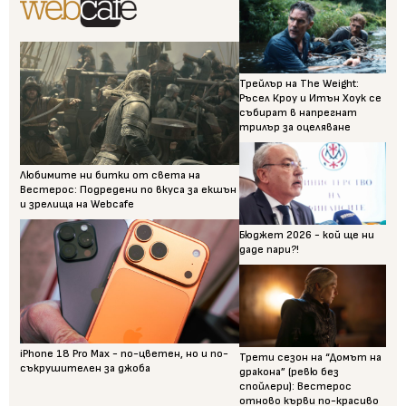
Трейлър на The Weight:
Ръсел Кроу и Итън Хоук се
събират в напрегнат
трилър за оцеляване
Любимите ни битки от света на
Вестерос: Подредени по вкуса за екшън
и зрелища на Webcafe
Бюджет 2026 - кой ще ни
даде пари?!
iPhone 18 Pro Max - по-цветен, но и по-
Трети сезон на “Домът на
съкрушителен за джоба
дракона” (ревю без
спойлери): Вестерос
отново кърви по-красиво