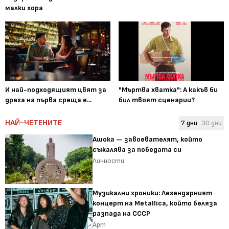
малки хора
И най-подходящият цвят за
"Мъртва хватка": А какъв би
дреха на първа среща е...
бил твоят сценарии?
НАЙ-ЧЕТЕНИТЕ
7 дни
30 дни
Ашока — завоевателят, който
съжалява за победата си
Личности
Музикални хроники: Легендарният
концерт на Metallica, който беляза
разпада на СССР
Арт