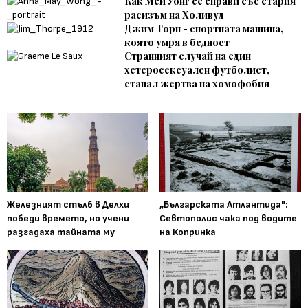
Как Мей Уонг се справи със стария
расизъм на Холивуд
Джим Торп - спортната машина,
която умря в бедност
Странният случай на един
хетеросексуален футболист,
станал жертва на хомофобия
Железният стълб в Делхи
„Българската Атлантида":
победи времето, но учени
Севтополис чака под водите
разгадаха тайната му
на Копринка