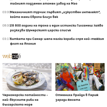
тайният подземен атомен завод на Мао
03:00
Механичният турчин: първият „изкуствен интелект“,
който мами Европа близо век
08:00
28 800 години на трона и един истински Гилгамеш: какво
разказва Шумерският царски списък
03:17
Битката при Самар: шепа малки кораби спря най-тежкия
флот на Япония
Черноморски потайности -
Отмениха Прайда в Париж
най-вкусните риби на
заради жегата
българското море