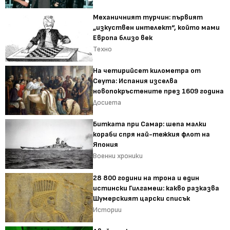
Механичният турчин: първият
„изкуствен интелект“, който мами
Европа близо век
Техно
На четирийсет километра от
Сеута: Испания изселва
новопокръстените през 1609 година
Досиета
Битката при Самар: шепа малки
кораби спря най-тежкия флот на
Япония
Военни хроники
28 800 години на трона и един
истински Гилгамеш: какво разказва
Шумерският царски списък
Истории