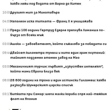
какво лежи под водата от Варна до Китен
10:00
Другият мит за Минотавъра
04:00
Наполеон иска титлата — Франц II я унищожава
11:00
Преди 100 години Гертруд Едерле преплува Ламанша по-
бързо от всеки мъж
03:00
Ашока — завоевателят, който съжалява за победата си
09:44
Двайсет километра тунели и нито един грам плутоний:
тайният подземен атомен завод на Мао
03:00
Механичният турчин: първият „изкуствен интелект“,
който мами Европа близо век
08:00
28 800 години на трона и един истински Гилгамеш: какво
разказва Шумерският царски списък
03:17
Битката при Самар: шепа малки кораби спря най-тежкия
флот на Япония