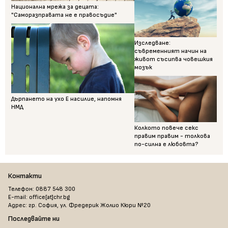
Национална мрежа за децата:
"Саморазправата не е правосъдие"
Изследване:
съвременният начин на
живот съсипва човешкия
мозък
Дърпането на ухо Е насилие, напомня
НМД
Колкото повече секс
правим правим - толкова
по-силна е любовта?
Контакти
Телефон: 0887 548 300
E-mail: office[at]chr.bg
Адрес: гр. София, ул. Фредерик Жолио Кюри №20
Последвайте ни