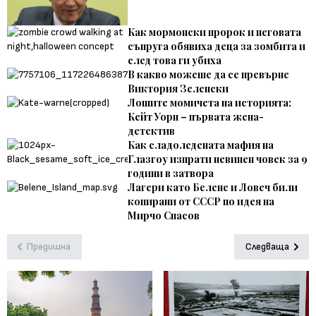
Как мормонски пророк и неговата
съпруга обявиха деца за зомбита и
след това ги убиха
В какво можеше да се превърне
Виктория Зеленски
Лошите момичета на историята:
Кейт Уорн – първата жена-
детектив
Как сладоледената мафия на
Глазгоу изпрати невинен човек за 9
години в затвора
Лагери като Белене и Ловеч били
копирани от СССР по идея на
Мирчо Спасов
Предишна
Следваща