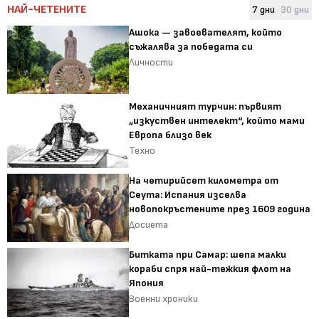
НАЙ-ЧЕТЕНИТЕ
7 дни
30 дни
Ашока — завоевателят, който
съжалява за победата си
Личности
Механичният турчин: първият
„изкуствен интелект“, който мами
Европа близо век
Техно
На четирийсет километра от
Сеута: Испания изселва
новопокръстените през 1609 година
Досиета
Битката при Самар: шепа малки
кораби спря най-тежкия флот на
Япония
Военни хроники