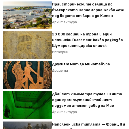
Праисторическите селища по
българското Черноморие: какво лежи
под водата от Варна до Китен
Архитектура
28 800 години на трона и един
истински Гилгамеш: какво разказва
Шумерският царски списък
Истории
Другият мит за Минотавъра
Досиета
Двайсет километра тунели и нито
един грам плутоний: тайният
подземен атомен завод на Мао
Архитектура
Наполеон иска титлата — Франц II я