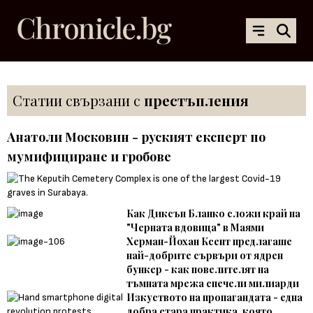
Статии свързани с
престъпления
Анатоли Московин - руският експерт по
мумифициране и гробове
Как Диксън Бланко сложи край на
"Черната вдовица" в Маями
Херман-Йохан Ксент предлагаше
най-добрите сървъри от ядрен
бункер - как повелителят на
тъмната мрежа спечели милиарди
Изкуството на пропагандата - една
добра стара практика, която