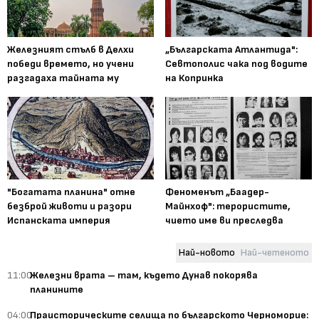
Железният стълб в Делхи
„Българската Атлантида":
победи времето, но учени
Севтополис чака под водите
разгадаха тайната му
на Копринка
"Богатата планина" отне
Феноменът „Баадер-
безброй животи и разори
Майнхоф": терористите,
Испанската империя
чието име ви преследва
Най-новото
Най-четеното
11:00
Железни врата – там, където Дунав покорява
планините
04:00
Праисторическите селища по българското Черноморие: