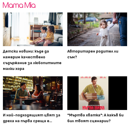
Детски новини: къде да
Авторитарен родител ли
намерим качествено
съм?
съдържание за любопитните
малки хора
И най-подходящият цвят за
"Мъртва хватка": А какъв би
дреха на първа среща е...
бил твоят сценарии?