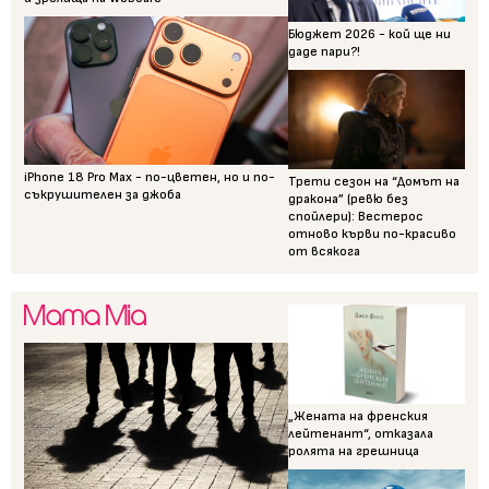
Бюджет 2026 - кой ще ни
даде пари?!
iPhone 18 Pro Max - по-цветен, но и по-
Трети сезон на “Домът на
съкрушителен за джоба
дракона” (ревю без
спойлери): Вестерос
отново кърви по-красиво
от всякога
„Жената на френския
лейтенант“, отказала
ролята на грешница