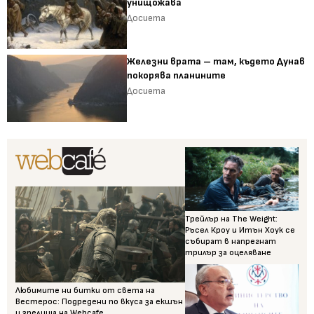
унищожава
Досиета
Железни врата – там, където Дунав
покорява планините
Досиета
Трейлър на The Weight:
Ръсел Кроу и Итън Хоук се
събират в напрегнат
трилър за оцеляване
Любимите ни битки от света на
Вестерос: Подредени по вкуса за екшън
и зрелища на Webcafe