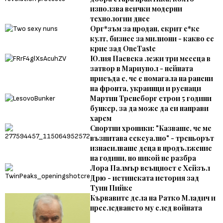
използва всички модерни
технологии днес
Орг*зъм за продан, скрит с*кс
култ, бизнес за милиони - какво се
крие зад OneTaste
Юлия Паевска лежи три месеца в
затвор в Мариупол - нейната
присъда е, че е помагала на ранени
на фронта, украинци и руснаци
Мартин Тренеборг строи 5 години
бункер, за да може да си направи
харем
Спортни хроники: "Казваше, че ме
възпитава сексуално" - треньорът
изнасилваше деца в продължение
на години, но никой не разбра
Лора Палмър всъщност е Хейзъл
Дрю - истинската история зад
Туин Пийкс
Кървавите дела на Ратко Младич и
преследването му след войната