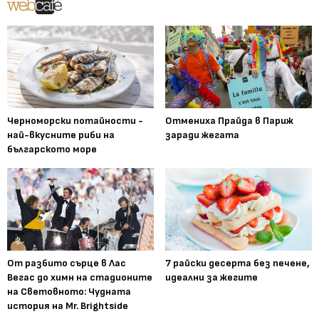
Черноморски потайности -
Отмениха Прайда в Париж
най-вкусните риби на
заради жегата
българското море
От разбито сърце в Лас
7 райски десерта без печене,
Вегас до химн на стадионите
идеални за жегите
на Световното: Чудната
история на Mr. Brightside