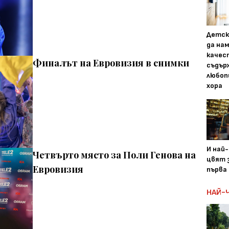
Детск
да на
качес
Финалът на Евровизия в снимки
съдър
любоп
хора
И най
Четвърто място за Поли Генова на
цвят з
Евровизия
първа 
НАЙ-