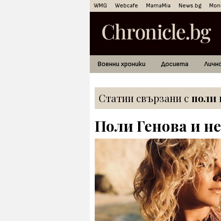
WMG
Webcafe
MamaMia
News.bg
Mon
Военни хроники
Досиета
Личн
Статии свързани с
поли 
Поли Генова и не