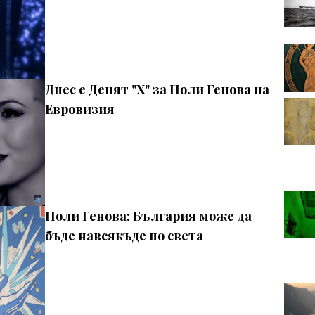
Днес е Денят "X" за Поли Генова на
Евровизия
Поли Генова: България може да
бъде навсякъде по света