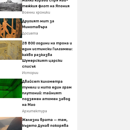
малки кораби спря най-
тежкия флот на Япония
Военни хроники
Другият мит за
Минотавъра
Досиета
28 800 години на трона и
един истински Гилгамеш:
какво разказва
Шумерският царски
списък
Истории
Двайсет километра
тунели и нито един грам
плутоний: тайният
подземен атомен завод
на Мао
Архитектура
Железни врата – там,
където Дунав покорява