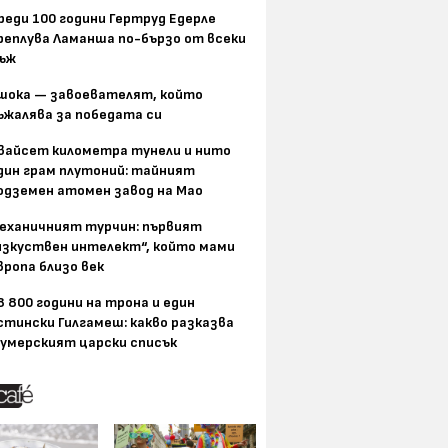
реди 100 години Гертруд Едерле
реплува Ламанша по-бързо от всеки
ъж
шока — завоевателят, който
ъжалява за победата си
вайсет километра тунели и нито
дин грам плутоний: тайният
одземен атомен завод на Мао
еханичният турчин: първият
изкуствен интелект“, който мами
вропа близо век
8 800 години на трона и един
стински Гилгамеш: какво разказва
умерският царски списък