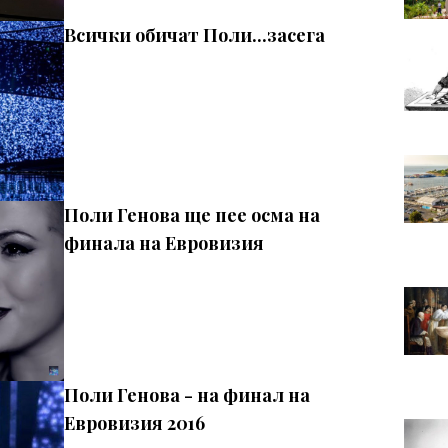
Всички обичат Поли...засега
Поли Генова ще пее осма на
финала на Евровизия
Поли Генова - на финал на
Евровизия 2016