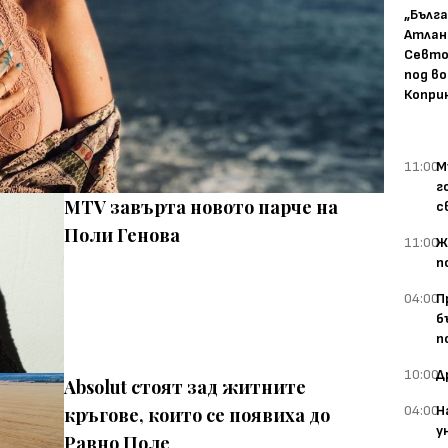
„Бълг
Атлан
Севто
под в
Копри
11:00
М
г
MTV завърта новото парче на
с
Поли Генова
11:00
Ж
п
04:00
П
б
п
10:00
Д
Absolut стоят зад житните
04:00
Н
кръгове, които се появиха до
у
Равно Поле