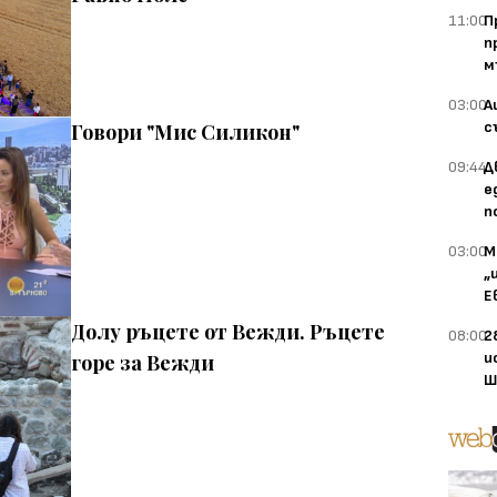
11:00
П
п
м
03:00
А
с
Говори "Мис Силикон"
09:44
Д
е
п
03:00
М
„
Е
Долу ръцете от Вежди. Ръцете
08:00
2
и
горе за Вежди
Ш