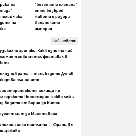
арската
"Богатата планина"
тида":
отне безброй
полис чака
животи и разори
одите на
Испанската
нка
империя
Най-новото
узикални хроники: Как възникна най-
олемият хеви метъл фестивал в
вета
елезни врата – там, където Дунав
окорява планините
раисторическите селища по
ългарското Черноморие: какво лежи
од водата от Варна до Китен
ругият мит за Минотавъра
аполеон иска титлата — Франц II я
нищожава