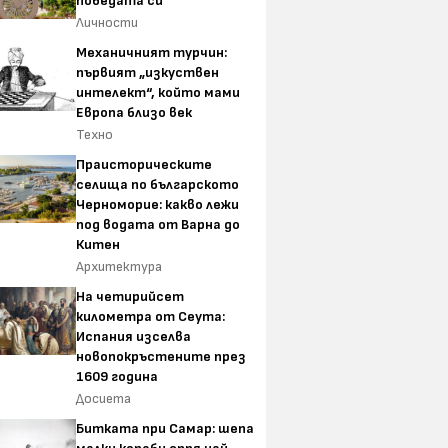
победата си
Личности
Механичният турчин:
първият „изкуствен
интелект“, който мами
Европа близо век
Техно
Праисторическите
селища по българското
Черноморие: какво лежи
под водата от Варна до
Китен
Архитектура
На четирийсет
километра от Сеута:
Испания изселва
новопокръстените през
1609 година
Досиета
Битката при Самар: шепа