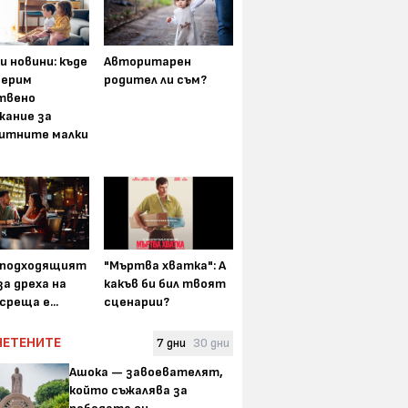
и новини: къде
Авторитарен
мерим
родител ли съм?
твено
жание за
итните малки
-подходящият
"Мъртва хватка": А
а дреха на
какъв би бил твоят
среща е...
сценарии?
ЧЕТЕНИТЕ
7 дни
30 дни
Ашока — завоевателят,
който съжалява за