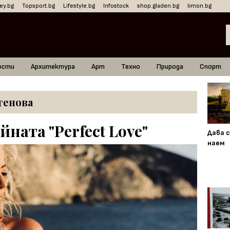
ey.bg
Topsport.bg
Lifestyle.bg
Infostock
shop.gladen.bg
limon.bg
ости
Архитектура
Арт
Техно
Природа
Спорт
генова
йната "Perfect Love"
Дава с
наем