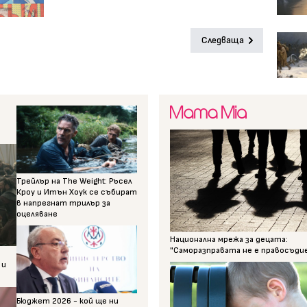
Следваща
Трейлър на The Weight: Ръсел
Кроу и Итън Хоук се събират
в напрегнат трилър за
оцеляване
Национална мрежа за децата:
"Саморазправата не е правосъди
 и
Бюджет 2026 - кой ще ни