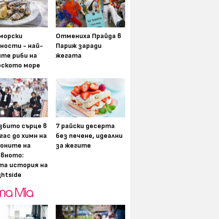
морски
Отмениха Прайда в
ности - най-
Париж заради
ите риби на
жегата
рското море
збито сърце в
7 райски десерта
гас до химн на
без печене, идеални
оните на
за жегите
вното:
та история на
ghtside