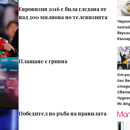
Евровизия 2016 е била гледана от
над 200 милиона по телевизията
Черно
потай
вкусн
бълга
Плащане с гривна
От ра
Лас Ве
стади
Свето
Чудна
Mr. Bri
Победител по ръба на правилата