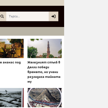
Search
е ананас под
Железният стълб в
Делхи победи
времето, но учени
разгадаха тайната
му