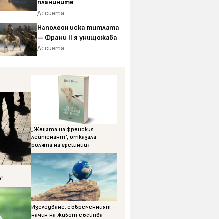
планините
Досиета
Наполеон иска титлата
— Франц II я унищожава
Досиета
„Жената на френския
лейтенант“, отказала
ролята на грешница
е"
Изследване: съвременният
начин на живот съсипва