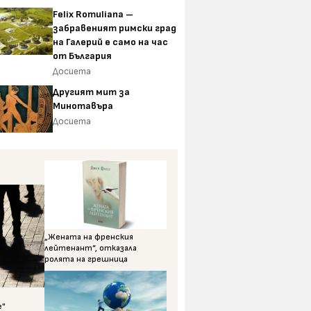
Felix Romuliana –
забравеният римски град
на Галерий е само на час
от България
Досиета
Другият мит за
Минотавъра
Досиета
„Жената на френския
лейтенант“, отказала
ролята на грешница
е"