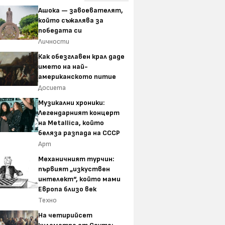
Ашока — завоевателят,
който съжалява за
победата си
Личности
Как обезглавен крал даде
името на най-
американското питие
Досиета
Музикални хроники:
Легендарният концерт
на Metallica, който
беляза разпада на СССР
Арт
Механичният турчин:
първият „изкуствен
интелект“, който мами
Европа близо век
Техно
На четирийсет