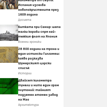
километра от Сеута:
Испания изселва
новопокръстените през
1609 година
Досиета
Битката при Самар: шепа
малки кораби спря най-
тежкия флот на Япония
Военни хроники
28 800 години на трона и
един истински Гилгамеш:
какво разказва
Шумерският царски
списък
Истории
Двайсет километра
тунели и нито един грам
плутоний: тайният
подземен атомен завод
на Мао
Архитектура