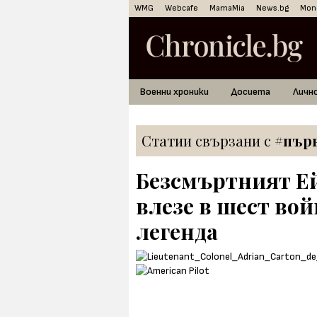
WMG
Webcafe
MamaMia
News.bg
Mon
Военни хроники
Досиета
Личн
Статии свързани с
#първ
Безсмъртният Ей
влезе в шест вой
легенда