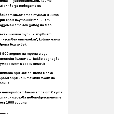
шока — завоевателят, който
ъжалява за победата си
вайсет километра тунели и нито
дин грам плутоний: тайният
одземен атомен завод на Мао
еханичният турчин: първият
изкуствен интелект“, който мами
вропа близо век
8 800 години на трона и един
стински Гилгамеш: какво разказва
умерският царски списък
итката при Самар: шепа малки
ораби спря най-тежкия флот на
пония
а четирийсет километра от Сеута:
спания изселва новопокръстените
рез 1609 година