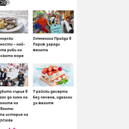
морски
Отмениха Прайда в
ности - най-
Париж заради
ите риби на
жегата
рското море
збито сърце в
7 райски десерта
гас до химн на
без печене, идеални
оните на
за жегите
вното:
та история на
ghtside