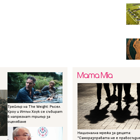
Трейлър на The Weight: Ръсел
Кроу и Итън Хоук се събират
в напрегнат трилър за
оцеляване
Национална мрежа за децата:
"Саморазправата не е правосъди