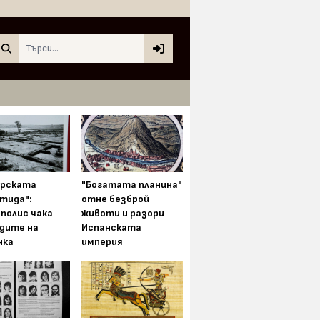
Search
арската
"Богатата планина"
тида":
отне безброй
полис чака
животи и разори
одите на
Испанската
нка
империя