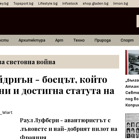
ey.bg
Topsport.bg
Lifestyle.bg
Infostock
shop.gladen.bg
limon.bg
ости
Архитектура
Арт
Техно
Природа
Спорт
а световна война
дриън - боецът, който
„Бълг
Атлан
ни и достигна статута на
Севто
под в
Копри
Раул Луфбери - авантюристът с
лъвовете и най-добрият пилот на
Франция