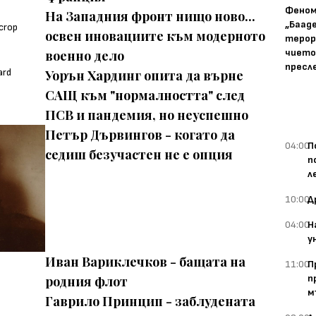
Фено
На Западния фронт нищо ново...
„Баад
освен иновациите към модерното
терор
чието
военно дело
пресл
Уорън Хардинг опита да върне
САЩ към "нормалността" след
ПСВ и пандемия, но неуспешно
Петър Дървингов - когато да
04:00
П
седиш безучастен не е опция
п
л
10:00
Д
04:00
Н
у
Иван Вариклечков - бащата на
11:00
П
п
родния флот
м
Гаврило Принцип - заблудената