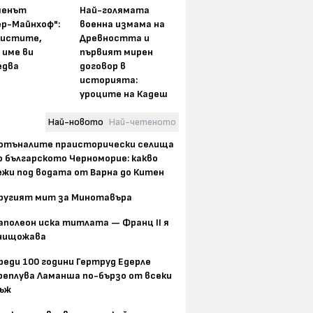
менът
Най-голямата
ер-Майнхоф":
военна измама на
истите,
Древността и
 име ви
първият мирен
едва
договор в
историята:
уроците на Кадеш
Най-новото
Най-четеното
отъналите праисторически селища
о българското Черноморие: какво
ежи под водата от Варна до Китен
ругият мит за Минотавъра
аполеон иска титлата — Франц II я
нищожава
реди 100 години Гертруд Едерле
реплува Ламанша по-бързо от всеки
ъж