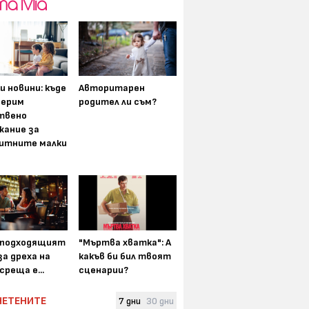
и новини: къде
Авторитарен
мерим
родител ли съм?
твено
жание за
итните малки
-подходящият
"Мъртва хватка": А
а дреха на
какъв би бил твоят
среща е...
сценарии?
ЧЕТЕНИТЕ
7 дни
30 дни