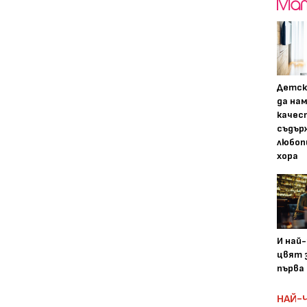
Детск
да на
качес
съдър
любоп
хора
И най
цвят з
първа 
НАЙ-