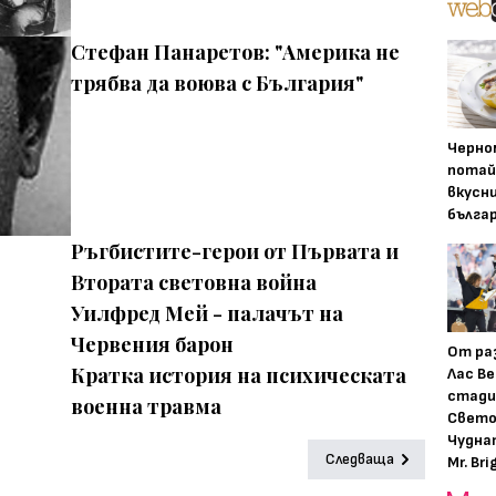
Стефан Панаретов: "Америка не
трябва да воюва с България"
Черно
потай
вкусн
бълга
Ръгбистите-герои от Първата и
Втората световна война
Уилфред Мей - палачът на
Червения барон
От ра
Кратка история на психическата
Лас Ве
стади
военна травма
Свето
Чудна
Следваща
Mr. Bri