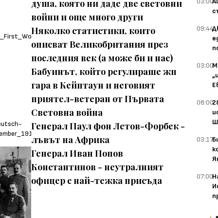
03:00
А
душа, която ни даде две световни
с
войни и още много други
09:44
Д
Няколко статистики, които
е
описват Великобритания през
п
последния век (а може би и нас)
03:00
М
Бабуинът, който регулираше жп
„
гара в Кейптаун и неговият
Е
приятел-ветеран от Първата
08:00
2
Световна война
и
Ш
Генерал Паул фон Летов-Форбек -
лъвът на Африка
03:17
Б
к
Генерал Иван Попов
Я
Константинов - неутралният
07:00
Н
офицер с най-тежка присъда
И
п