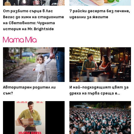
От разбито сърце в Лас
7 райски десерта без печене,
Вегас до химн на стадионите
идеални за жегите
на Световното: Чудната
история на Mr. Brightside
Авторитарен родител ли
И най-подходящият цвят за
съм?
дреха на първа среща е...