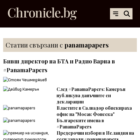
Статии свързани с
panamapapers
Бивш директор на БТА и Радио Варна в
#PanamaPapers
След #PanamaPapers: Камерън
публикува данъчните си
декларации
Властите в Салвадор обискираха
офис на "Мосак Фонсека"
Българските имена в
#PanamaPapers
Предсрочни избори в Исландия на
есен заради #panamapapers