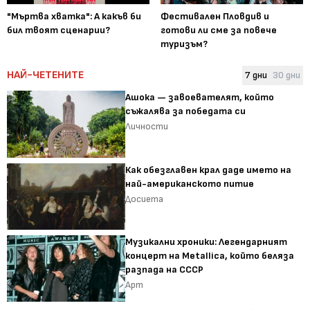
"Мъртва хватка": А какъв би
Фестивален Пловдив и
бил твоят сценарии?
готови ли сме за повече
туризъм?
НАЙ-ЧЕТЕНИТЕ
7 дни
30 дни
Ашока — завоевателят, който
съжалява за победата си
Личности
Как обезглавен крал даде името на
най-американското питие
Досиета
Музикални хроники: Легендарният
концерт на Metallica, който беляза
разпада на СССР
Арт