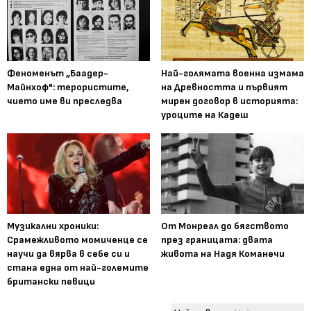
Феноменът „Баадер-
Най-голямата военна измама
Майнхоф": терористите,
на Древността и първият
чието име ви преследва
мирен договор в историята:
уроците на Кадеш
Музикални хроники:
От Монреал до бягството
Срамежливото момиченце се
през границата: двата
научи да вярва в себе си и
живота на Надя Команечи
стана една от най-големите
британски певици