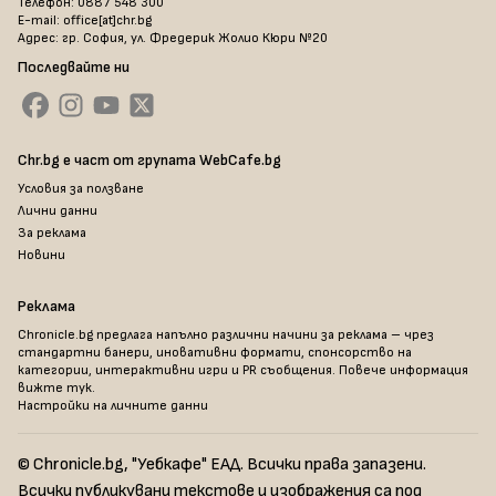
Телефон: 0887 548 300
E-mail: office[at]chr.bg
Адрес: гр. София, ул. Фредерик Жолио Кюри №20
Последвайте ни
Chr.bg е част от групата WebCafe.bg
Условия за ползване
Лични данни
За реклама
Новини
Реклама
Chronicle.bg предлага напълно различни начини за реклама – чрез
стандартни банери, иновативни формати, спонсорство на
категории, интерактивни игри и PR съобщения. Повече информация
вижте тук
.
Настройки на личните данни
© Chronicle.bg, "Уебкафе" ЕАД. Всички права запазени.
Всички публикувани текстове и изображения са под