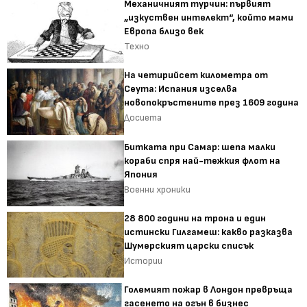
Механичният турчин: първият
„изкуствен интелект“, който мами
Европа близо век
Техно
На четирийсет километра от
Сеута: Испания изселва
новопокръстените през 1609 година
Досиета
Битката при Самар: шепа малки
кораби спря най-тежкия флот на
Япония
Военни хроники
28 800 години на трона и един
истински Гилгамеш: какво разказва
Шумерският царски списък
Истории
Големият пожар в Лондон превръща
гасенето на огън в бизнес