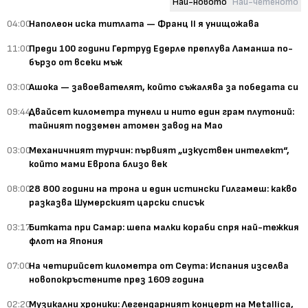
Най-новото
Най-четеното
04:00
Наполеон иска титлата — Франц II я унищожава
11:00
Преди 100 години Гертруд Едерле преплува Ламанша по-
бързо от всеки мъж
03:00
Ашока — завоевателят, който съжалява за победата си
09:44
Двайсет километра тунели и нито един грам плутоний:
тайният подземен атомен завод на Мао
03:00
Механичният турчин: първият „изкуствен интелект“,
който мами Европа близо век
08:00
28 800 години на трона и един истински Гилгамеш: какво
разказва Шумерският царски списък
03:17
Битката при Самар: шепа малки кораби спря най-тежкия
флот на Япония
07:00
На четирийсет километра от Сеута: Испания изселва
новопокръстените през 1609 година
02:20
Музикални хроники: Легендарният концерт на Metallica,