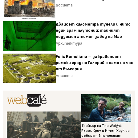
Досиета
Двайсет километра тунели и нито
един грам плутоний: тайният
подземен атомен завод на Мао
Архитектура
Felix Romuliana – забравеният
римски град на Галерий е само на час
от България
Досиета
Трейлър на The Weight:
Ръсел Кроу и Итън Хоук се
събират в напрегнат