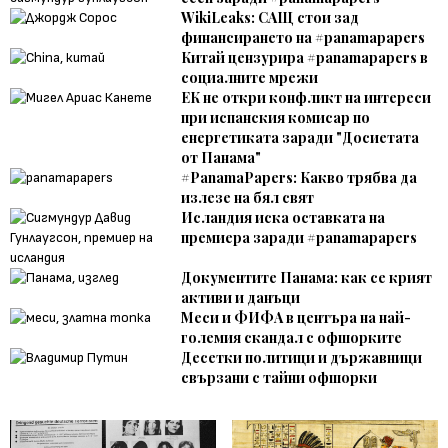
WikiLeaks: САЩ стои зад
финансирането на #panamapapers
Китай цензурира #panamapapers в
социалните мрежи
ЕК не откри конфликт на интереси
при испанския комисар по
енергетиката заради "Досиетата
от Панама"
#PanamaPapers: Какво трябва да
излезе на бял свят
Исландия иска оставката на
премиера заради #panamapapers
Документите Панама: как се крият
активи и данъци
Меси и ФИФА в центъра на най-
големия скандал с офшорките
Десетки политици и държавници
свързани с тайни офшорки