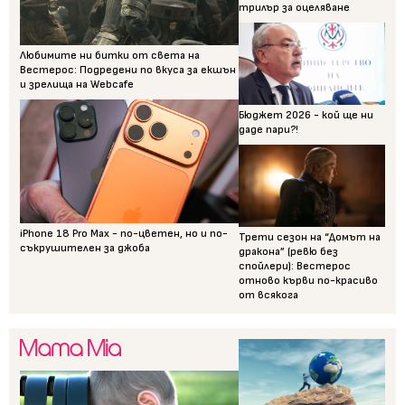
трилър за оцеляване
Любимите ни битки от света на
Вестерос: Подредени по вкуса за екшън
и зрелища на Webcafe
Бюджет 2026 - кой ще ни
даде пари?!
iPhone 18 Pro Max - по-цветен, но и по-
Трети сезон на “Домът на
съкрушителен за джоба
дракона” (ревю без
спойлери): Вестерос
отново кърви по-красиво
от всякога