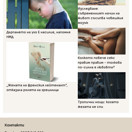
Изследване:
съвременният начин на
живот съсипва човешкия
мозък
Дърпането на ухо Е насилие, напомня
НМД
Колкото повече секс
правим правим - толкова
по-силна е любовта?
„Жената на френския лейтенант“,
отказала ролята на грешница
Тропични нощи: когато
жегата не спи
Контакти