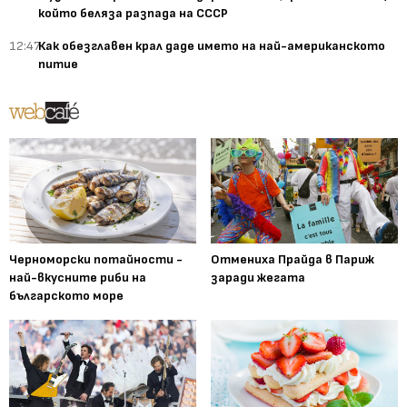
който беляза разпада на СССР
12:47
Как обезглавен крал даде името на най-американското
питие
Черноморски потайности -
Отмениха Прайда в Париж
най-вкусните риби на
заради жегата
българското море