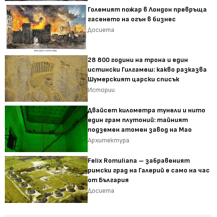
Големият пожар в Лондон превръща
гасенето на огън в бизнес
Досиета
28 800 години на трона и един
истински Гилгамеш: какво разказва
Шумерският царски списък
Истории
Двайсет километра тунели и нито
един грам плутоний: тайният
подземен атомен завод на Мао
Архитектура
Felix Romuliana – забравеният
римски град на Галерий е само на час
от България
Досиета