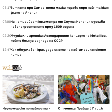
03:17
Битката при Самар: шепа малки кораби спря най-тежкия
флот на Япония
07:00
На четирийсет километра от Сеута: Испания изселва
новопокръстените през 1609 година
02:20
Музикални хроники: Легендарният концерт на Metallica,
който беляза разпада на СССР
12:47
Как обезглавен крал даде името на най-американското
питие
Черноморски потайности -
Отмениха Прайда в Париж