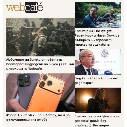
Трейлър на The Weight:
Ръсел Кроу и Итън Хоук се
събират в напрегнат
трилър за оцеляване
Любимите ни битки от света на
Вестерос: Подредени по вкуса за екшън
и зрелища на Webcafe
Бюджет 2026 - кой ще ни
даде пари?!
iPhone 18 Pro Max - по-цветен, но и по-
Трети сезон на “Домът на
съкрушителен за джоба
дракона” (ревю без
спойлери): Вестерос