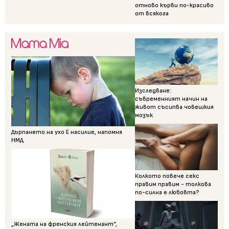
отново кърви по-красиво
от всякога
Изследване:
съвременният начин на
живот съсипва човешкия
мозък
Дърпането на ухо Е насилие, напомня
НМД
Колкото повече секс
правим правим - толкова
по-силна е любовта?
„Жената на френския лейтенант“,