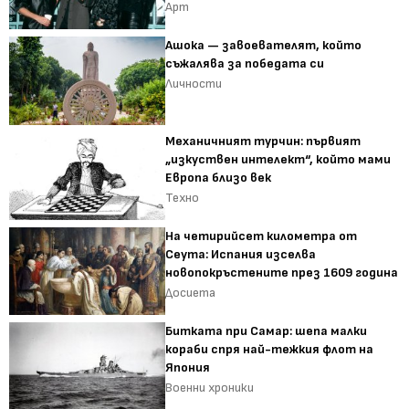
Арт
Ашока — завоевателят, който
съжалява за победата си
Личности
Механичният турчин: първият
„изкуствен интелект“, който мами
Европа близо век
Техно
На четирийсет километра от
Сеута: Испания изселва
новопокръстените през 1609 година
Досиета
Битката при Самар: шепа малки
кораби спря най-тежкия флот на
Япония
Военни хроники