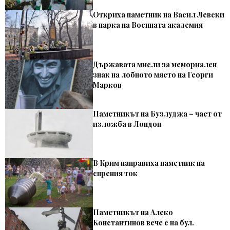
Откриха паметник на Васил Левски
в парка на Военната академия
Държавата мисли за мемориален
знак на лобното място на Георги
Марков
Паметникът на Бузлуджа – част от
изложба в Лондон
В Крим направиха паметник на
спрения ток
Паметникът на Алеко
Константинов вече е на бул.