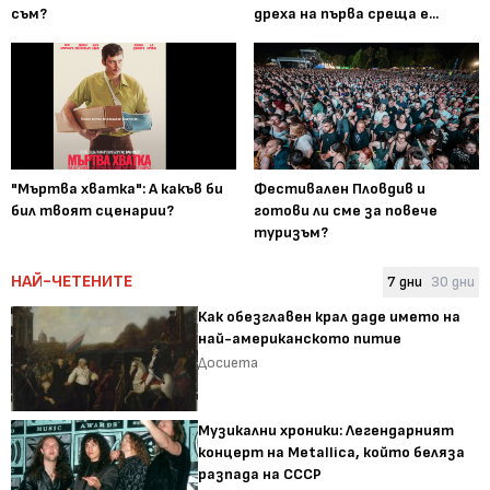
съм?
дреха на първа среща е...
"Мъртва хватка": А какъв би
Фестивален Пловдив и
бил твоят сценарии?
готови ли сме за повече
туризъм?
НАЙ-ЧЕТЕНИТЕ
7 дни
30 дни
Как обезглавен крал даде името на
най-американското питие
Досиета
Музикални хроники: Легендарният
концерт на Metallica, който беляза
разпада на СССР