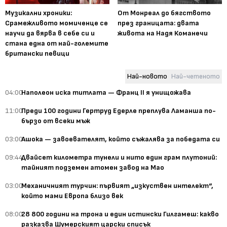
Музикални хроники:
От Монреал до бягството
Срамежливото момиченце се
през границата: двата
научи да вярва в себе си и
живота на Надя Команечи
стана една от най-големите
британски певици
Най-новото
Най-четеното
04:00
Наполеон иска титлата — Франц II я унищожава
11:00
Преди 100 години Гертруд Едерле преплува Ламанша по-
бързо от всеки мъж
03:00
Ашока — завоевателят, който съжалява за победата си
09:44
Двайсет километра тунели и нито един грам плутоний:
тайният подземен атомен завод на Мао
03:00
Механичният турчин: първият „изкуствен интелект“,
който мами Европа близо век
08:00
28 800 години на трона и един истински Гилгамеш: какво
разказва Шумерският царски списък