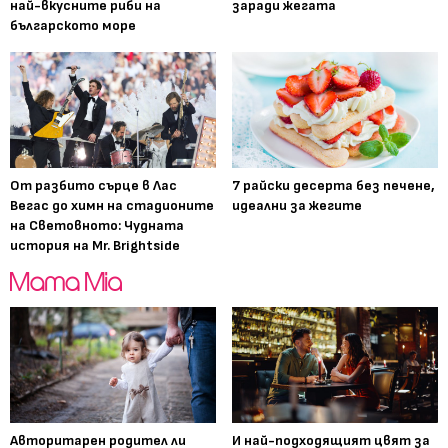
най-вкусните риби на
заради жегата
българското море
От разбито сърце в Лас
7 райски десерта без печене,
Вегас до химн на стадионите
идеални за жегите
на Световното: Чудната
история на Mr. Brightside
Авторитарен родител ли
И най-подходящият цвят за