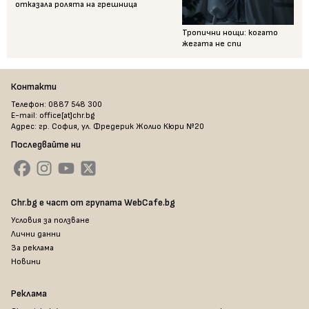
отказала ролята на грешница
Тропични нощи: когато
жегата не спи
Контакти
Телефон: 0887 548 300
E-mail: office[at]chr.bg
Адрес: гр. София, ул. Фредерик Жолио Кюри №20
Последвайте ни
Chr.bg е част от групата WebCafe.bg
Условия за ползване
Лични данни
За реклама
Новини
Реклама