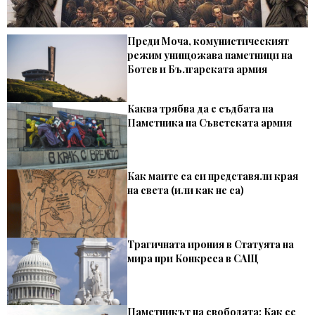
Преди Моча, комунистическият
режим унищожава паметници на
Ботев и Българската армия
Каква трябва да е съдбата на
Паметника на Съветската армия
Как маите са си представяли края
на света (или как не са)
Трагичната ирония в Статуята на
мира при Конкреса в САЩ
Паметникът на свободата: Как се