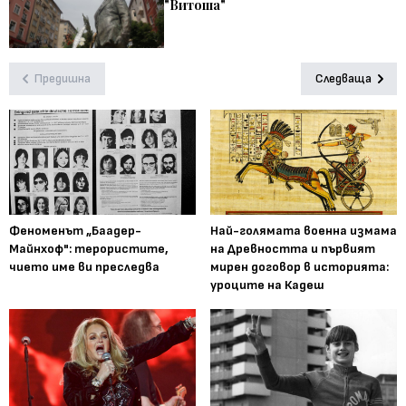
"Витоша"
Предишна
Следваща
Феноменът „Баадер-
Най-голямата военна измама
Майнхоф": терористите,
на Древността и първият
чието име ви преследва
мирен договор в историята:
уроците на Кадеш