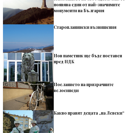
появява един от най-значимите
монументи на България
Старопланински възвишения
Нов паметник ще бъде поставен
пред НДК
Посланието на призрачните
велосипеди
Какво правят децата „на Левски“