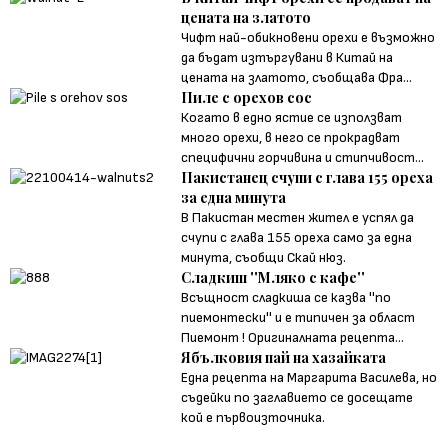
цената на златото
Чифт най-обикновени орехи е възможно
да бъдат изтъргувани в Китай на
цената на златото, съобщава Фра...
Пиле с орехов сос
Когато в едно ястие се използват
много орехи, в него се прокрадват
специфични горчивина и стипчивост...
Пакистанец счупи с глава 155 ореха
за една минута
В Пакистан местен жител е успял да
счупи с глава 155 ореха само за една
минута, съобщи Скай нюз.
Сладкиш ''Мляко с кафе''
Всъщност сладкиша се казва ''по
пиемонтески'' и е типичен за област
Пиемонт ! Оригиналната рецепта...
Ябълковия пай на хазайката
Една рецепта на Маргарита Василева, но
съдейки по заглавието се досещате
кой е първоизточника.