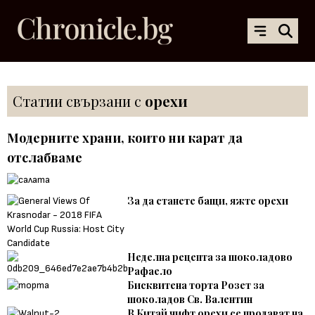
Статии свързани с
орехи
Модерните храни, които ни карат да
отслабваме
За да станете бащи, яжте орехи
Неделна рецепта за шоколадово
Рафаело
Бисквитена торта Розет за
шоколадов Св. Валентин
В Китай чифт орехи се продават на