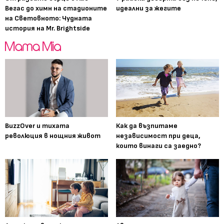
Вегас до химн на стадионите
идеални за жегите
на Световното: Чудната
история на Mr. Brightside
BuzzOver и тихата
Как да възпитаме
революция в нощния живот
независимост при деца,
които винаги са заедно?