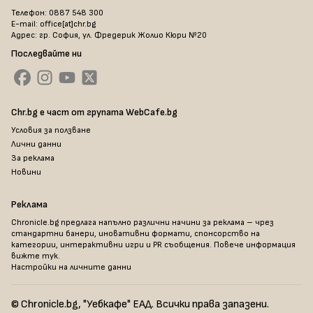
Телефон: 0887 548 300
E-mail: office[at]chr.bg
Адрес: гр. София, ул. Фредерик Жолио Кюри №20
Последвайте ни
Chr.bg е част от групата WebCafe.bg
Условия за ползване
Лични данни
За реклама
Новини
Реклама
Chronicle.bg предлага напълно различни начини за реклама – чрез
стандартни банери, иновативни формати, спонсорство на
категории, интерактивни игри и PR съобщения. Повече информация
вижте тук
.
Настройки на личните данни
© Chronicle.bg, "Уебкафе" ЕАД. Всички права запазени.