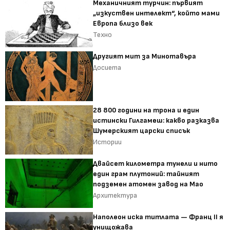
Механичният турчин: първият
„изкуствен интелект“, който мами
Европа близо век
Техно
Другият мит за Минотавъра
Досиета
28 800 години на трона и един
истински Гилгамеш: какво разказва
Шумерският царски списък
Истории
Двайсет километра тунели и нито
един грам плутоний: тайният
подземен атомен завод на Мао
Архитектура
Наполеон иска титлата — Франц II я
унищожава