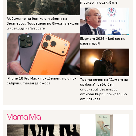
трилър за оцеляване
Любимите ни битки от света на
Вестерос: Подредени по вкуса за екшън
и зрелища на Webcafe
Бюджет 2026 - кой ще ни
даде пари?!
iPhone 18 Pro Max - по-цветен, но и по-
Трети сезон на “Домът на
съкрушителен за джоба
дракона” (ревю без
спойлери): Вестерос
отново кърви по-красиво
от всякога