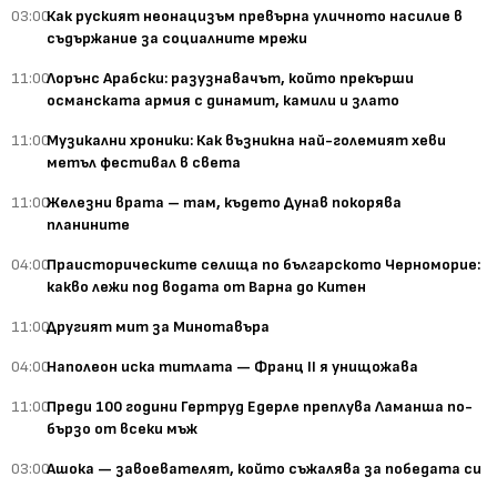
03:00
Как руският неонацизъм превърна уличното насилие в
съдържание за социалните мрежи
11:00
Лорънс Арабски: разузнавачът, който прекърши
османската армия с динамит, камили и злато
11:00
Музикални хроники: Как възникна най-големият хеви
метъл фестивал в света
11:00
Железни врата – там, където Дунав покорява
планините
04:00
Праисторическите селища по българското Черноморие:
какво лежи под водата от Варна до Китен
11:00
Другият мит за Минотавъра
04:00
Наполеон иска титлата — Франц II я унищожава
11:00
Преди 100 години Гертруд Едерле преплува Ламанша по-
бързо от всеки мъж
03:00
Ашока — завоевателят, който съжалява за победата си