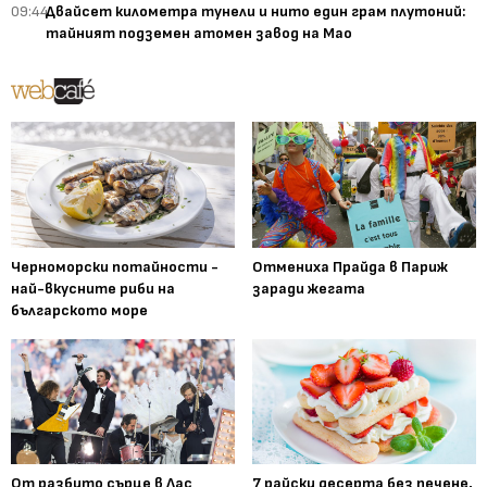
09:44
Двайсет километра тунели и нито един грам плутоний:
тайният подземен атомен завод на Мао
Черноморски потайности -
Отмениха Прайда в Париж
най-вкусните риби на
заради жегата
българското море
От разбито сърце в Лас
7 райски десерта без печене,