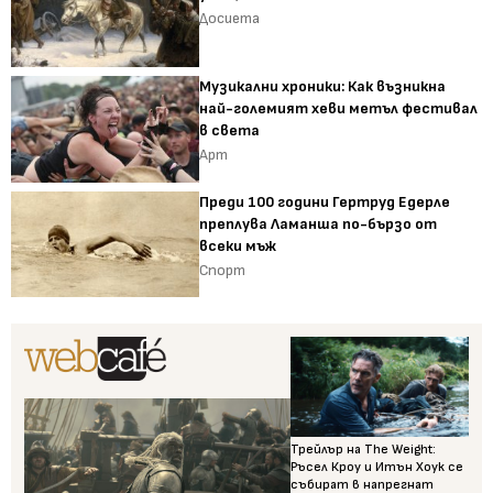
Досиета
Музикални хроники: Как възникна
най-големият хеви метъл фестивал
в света
Арт
Преди 100 години Гертруд Едерле
преплува Ламанша по-бързо от
всеки мъж
Спорт
Трейлър на The Weight:
Ръсел Кроу и Итън Хоук се
събират в напрегнат