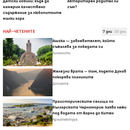
Детски новини: къде да
Авторитарен родител ли
намерим качествено
съм?
съдържание за любопитните
малки хора
НАЙ-ЧЕТЕНИТЕ
7 дни
30 дни
Ашока — завоевателят, който
съжалява за победата си
Личности
Железни врата – там, където Дунав
покорява планините
Досиета
Праисторическите селища по
българското Черноморие: какво лежи
под водата от Варна до Китен
Архитектура