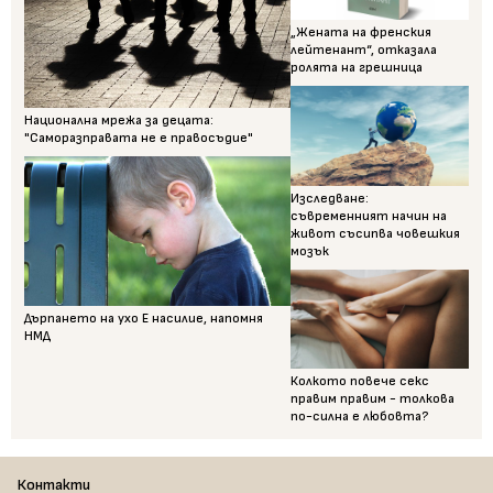
„Жената на френския
лейтенант“, отказала
ролята на грешница
Национална мрежа за децата:
"Саморазправата не е правосъдие"
Изследване:
съвременният начин на
живот съсипва човешкия
мозък
Дърпането на ухо Е насилие, напомня
НМД
Колкото повече секс
правим правим - толкова
по-силна е любовта?
Контакти