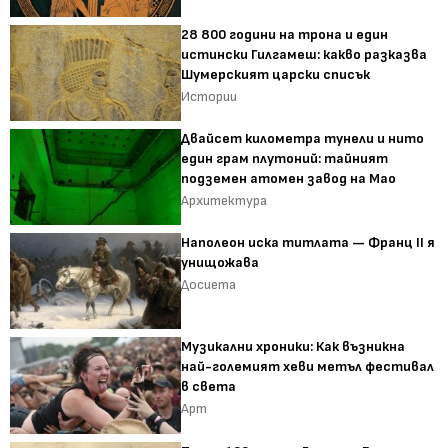
28 800 години на трона и един
истински Гилгамеш: какво разказва
Шумерският царски списък
Истории
Двайсет километра тунели и нито
един грам плутоний: тайният
подземен атомен завод на Мао
Архитектура
Наполеон иска титлата — Франц II я
унищожава
Досиета
Музикални хроники: Как възникна
най-големият хеви метъл фестивал
в света
Арт