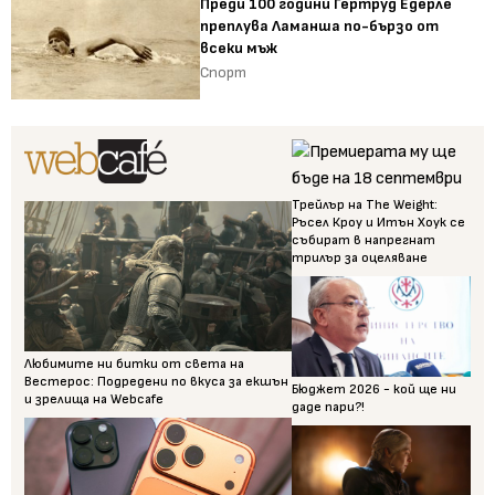
Преди 100 години Гертруд Едерле
преплува Ламанша по-бързо от
всеки мъж
Спорт
Трейлър на The Weight:
Ръсел Кроу и Итън Хоук се
събират в напрегнат
трилър за оцеляване
Любимите ни битки от света на
Вестерос: Подредени по вкуса за екшън
Бюджет 2026 - кой ще ни
и зрелища на Webcafe
даде пари?!