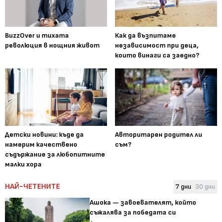
BuzzOver и тихата
Как да възпитаме
революция в нощния живот
независимост при деца,
които винаги са заедно?
Детски новини: къде да
Авторитарен родител ли
намерим качествено
съм?
съдържание за любопитните
малки хора
НАЙ-ЧЕТЕНИТЕ
7 дни
30 дни
Ашока — завоевателят, който
съжалява за победата си