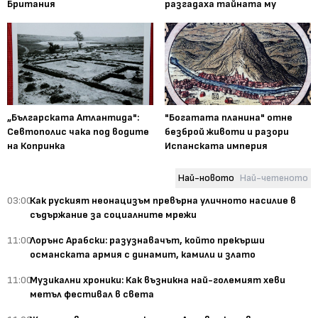
Британия
разгадаха тайната му
„Българската Атлантида":
"Богатата планина" отне
Севтополис чака под водите
безброй животи и разори
на Копринка
Испанската империя
Най-новото
Най-четеното
03:00
Как руският неонацизъм превърна уличното насилие в
съдържание за социалните мрежи
11:00
Лорънс Арабски: разузнавачът, който прекърши
османската армия с динамит, камили и злато
11:00
Музикални хроники: Как възникна най-големият хеви
метъл фестивал в света