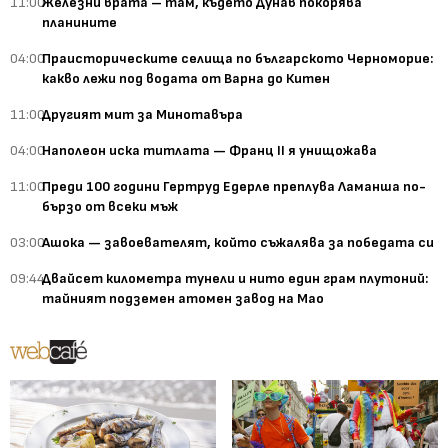
11:00
Железни врата – там, където Дунав покорява
планините
04:00
Праисторическите селища по българското Черноморие:
какво лежи под водата от Варна до Китен
11:00
Другият мит за Минотавъра
04:00
Наполеон иска титлата — Франц II я унищожава
11:00
Преди 100 години Гертруд Едерле преплува Ламанша по-
бързо от всеки мъж
03:00
Ашока — завоевателят, който съжалява за победата си
09:44
Двайсет километра тунели и нито един грам плутоний:
тайният подземен атомен завод на Мао