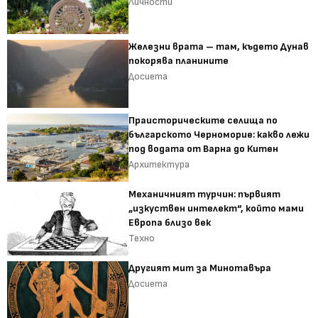
Личности
Железни врата – там, където Дунав
покорява планините
Досиета
Праисторическите селища по
българското Черноморие: какво лежи
под водата от Варна до Китен
Архитектура
Механичният турчин: първият
„изкуствен интелект“, който мами
Европа близо век
Техно
Другият мит за Минотавъра
Досиета