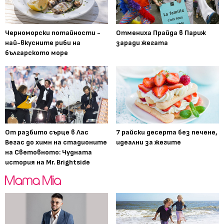
Черноморски потайности -
Отмениха Прайда в Париж
най-вкусните риби на
заради жегата
българското море
От разбито сърце в Лас
7 райски десерта без печене,
Вегас до химн на стадионите
идеални за жегите
на Световното: Чудната
история на Mr. Brightside