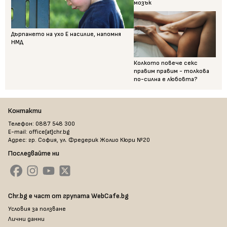
мозък
Дърпането на ухо Е насилие, напомня
НМД
Колкото повече секс
правим правим - толкова
по-силна е любовта?
Контакти
Телефон: 0887 548 300
E-mail: office[at]chr.bg
Адрес: гр. София, ул. Фредерик Жолио Кюри №20
Последвайте ни
Chr.bg е част от групата WebCafe.bg
Условия за ползване
Лични данни