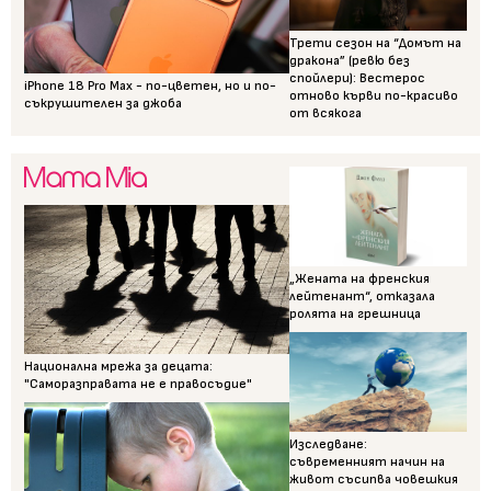
Трети сезон на “Домът на
дракона” (ревю без
спойлери): Вестерос
iPhone 18 Pro Max - по-цветен, но и по-
отново кърви по-красиво
съкрушителен за джоба
от всякога
„Жената на френския
лейтенант“, отказала
ролята на грешница
Национална мрежа за децата:
"Саморазправата не е правосъдие"
Изследване:
съвременният начин на
живот съсипва човешкия