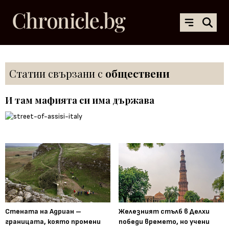
Статии свързани с
обществени
И там мафията си има държава
Стената на Адриан –
Железният стълб в Делхи
границата, която промени
победи времето, но учени