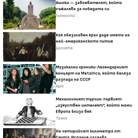
Ашока — завоевателят, който
съжалява за победата си
Личности
Как обезглавен крал даде името на
най-американското питие
Досиета
Музикални хроники: Легендарният
концерт на Metallica, който беляза
разпада на СССР
Арт
Механичният турчин: първият
„изкуствен интелект“, който мами
Европа близо век
Техно
На четирийсет километра от
Сеута: Испания изселва