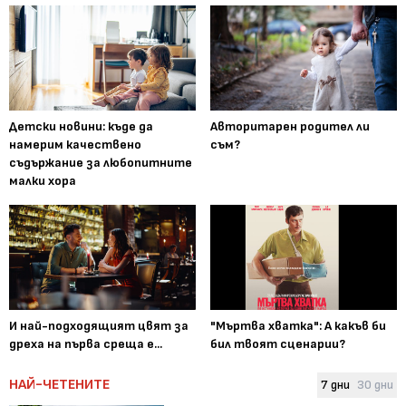
Детски новини: къде да
Авторитарен родител ли
намерим качествено
съм?
съдържание за любопитните
малки хора
И най-подходящият цвят за
"Мъртва хватка": А какъв би
дреха на първа среща е...
бил твоят сценарии?
НАЙ-ЧЕТЕНИТЕ
7 дни
30 дни