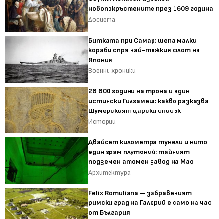
новопокръстените през 1609 година
Досиета
Битката при Самар: шепа малки
кораби спря най-тежкия флот на
Япония
Военни хроники
28 800 години на трона и един
истински Гилгамеш: какво разказва
Шумерският царски списък
Истории
Двайсет километра тунели и нито
един грам плутоний: тайният
подземен атомен завод на Мао
Архитектура
Felix Romuliana – забравеният
римски град на Галерий е само на час
от България