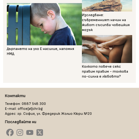
Изследване:
съвременният начин на
живот съсипва човешкия
мозък
Дърпането на ухо Е насилие, напомня
НМД
Колкото повече секс
правим правим - толкова
по-силна е любовта?
Контакти
Телефон: 0887 548 300
E-mail: office[at]chr.bg
Адрес: гр. София, ул. Фредерик Жолио Кюри №20
Последвайте ни