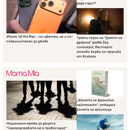
даде пари?!
iPhone 18 Pro Max - по-цветен, но и по-
Трети сезон на “Домът на
съкрушителен за джоба
дракона” (ревю без
спойлери): Вестерос
отново кърви по-красиво
от всякога
„Жената на френския
лейтенант“, отказала
ролята на грешница
Национална мрежа за децата:
"Саморазправата не е правосъдие"