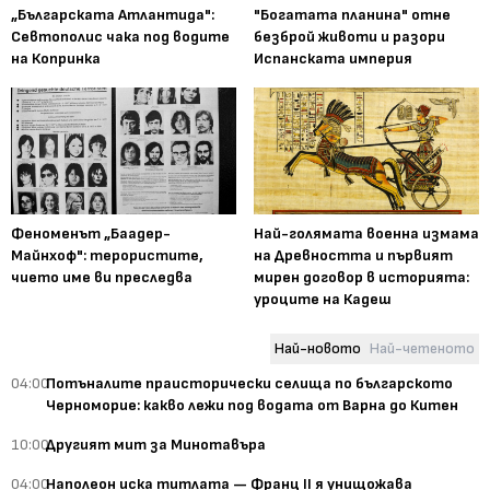
„Българската Атлантида":
"Богатата планина" отне
Севтополис чака под водите
безброй животи и разори
на Копринка
Испанската империя
Феноменът „Баадер-
Най-голямата военна измама
Майнхоф": терористите,
на Древността и първият
чието име ви преследва
мирен договор в историята:
уроците на Кадеш
Най-новото
Най-четеното
04:00
Потъналите праисторически селища по българското
Черноморие: какво лежи под водата от Варна до Китен
10:00
Другият мит за Минотавъра
04:00
Наполеон иска титлата — Франц II я унищожава