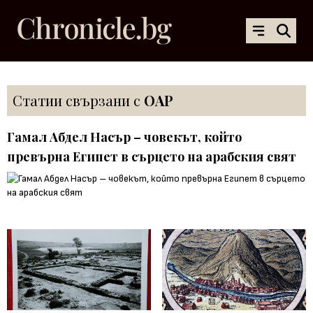
Статии свързани с
ОАР
Гамал Абдел Насър – човекът, който
превърна Египет в сърцето на арабския свят