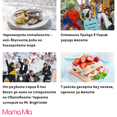
Черноморски потайности -
Отмениха Прайда в Париж
най-вкусните риби на
заради жегата
българското море
От разбито сърце в Лас
7 райски десерта без печене,
Вегас до химн на стадионите
идеални за жегите
на Световното: Чудната
история на Mr. Brightside