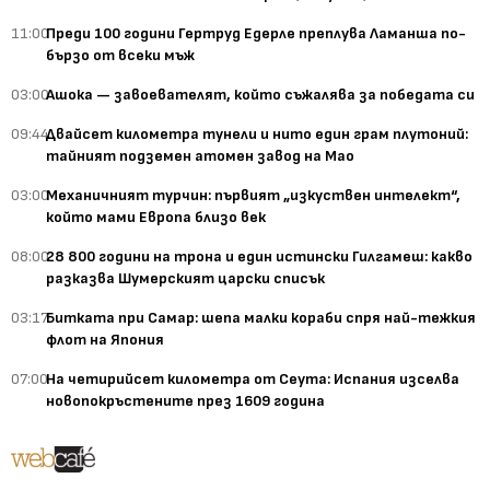
11:00
Преди 100 години Гертруд Едерле преплува Ламанша по-
бързо от всеки мъж
03:00
Ашока — завоевателят, който съжалява за победата си
09:44
Двайсет километра тунели и нито един грам плутоний:
тайният подземен атомен завод на Мао
03:00
Механичният турчин: първият „изкуствен интелект“,
който мами Европа близо век
08:00
28 800 години на трона и един истински Гилгамеш: какво
разказва Шумерският царски списък
03:17
Битката при Самар: шепа малки кораби спря най-тежкия
флот на Япония
07:00
На четирийсет километра от Сеута: Испания изселва
новопокръстените през 1609 година