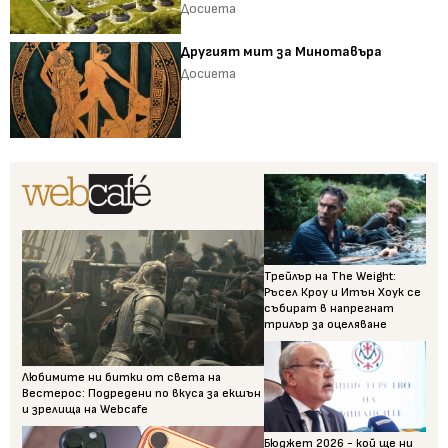
Досиета
Другият мит за Минотавъра
Досиета
Трейлър на The Weight:
Ръсел Кроу и Итън Хоук се
събират в напрегнат
трилър за оцеляване
Любимите ни битки от света на
Вестерос: Подредени по вкуса за екшън
и зрелища на Webcafe
Бюджет 2026 - кой ще ни