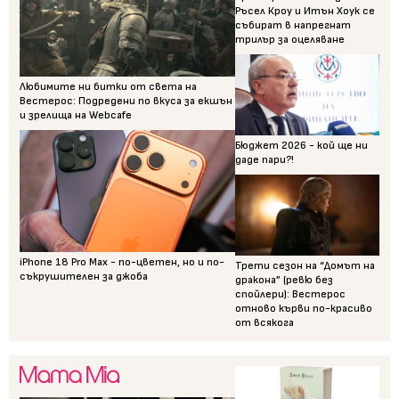
Ръсел Кроу и Итън Хоук се
събират в напрегнат
трилър за оцеляване
Любимите ни битки от света на
Вестерос: Подредени по вкуса за екшън
и зрелища на Webcafe
Бюджет 2026 - кой ще ни
даде пари?!
iPhone 18 Pro Max - по-цветен, но и по-
Трети сезон на “Домът на
съкрушителен за джоба
дракона” (ревю без
спойлери): Вестерос
отново кърви по-красиво
от всякога