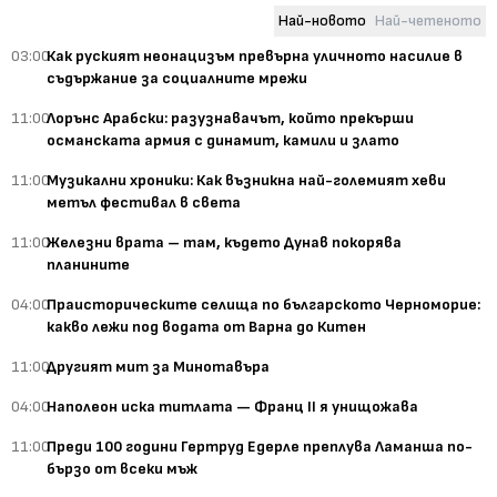
Най-новото
Най-четеното
03:00
Как руският неонацизъм превърна уличното насилие в
съдържание за социалните мрежи
11:00
Лорънс Арабски: разузнавачът, който прекърши
османската армия с динамит, камили и злато
11:00
Музикални хроники: Как възникна най-големият хеви
метъл фестивал в света
11:00
Железни врата – там, където Дунав покорява
планините
04:00
Праисторическите селища по българското Черноморие:
какво лежи под водата от Варна до Китен
11:00
Другият мит за Минотавъра
04:00
Наполеон иска титлата — Франц II я унищожава
11:00
Преди 100 години Гертруд Едерле преплува Ламанша по-
бързо от всеки мъж