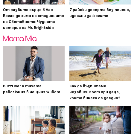
От разбито сърце в Лас
7 райски десерта без печене,
Вегас до химн на стадионите
идеални за жегите
на Световното: Чудната
история на Mr. Brightside
BuzzOver и тихата
Как да възпитаме
революция в нощния живот
независимост при деца,
които винаги са заедно?