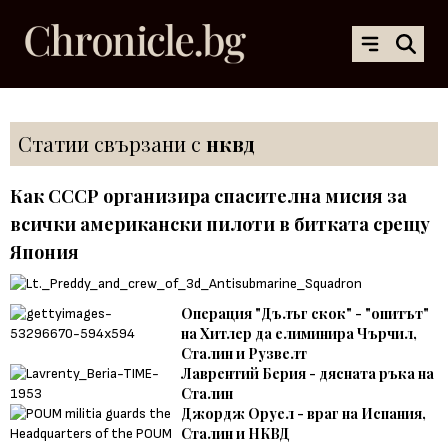
Статии свързани с
нквд
Как СССР организира спасителна мисия за
всички американски пилоти в битката срещу
Япония
Операция "Дълъг скок" - "опитът"
на Хитлер да елиминира Чърчил,
Сталин и Рузвелт
Лаврентий Берия - дясната ръка на
Сталин
Джордж Оруел - враг на Испания,
Сталин и НКВД