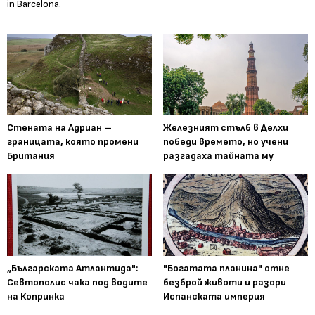
Стената на Адриан –
Железният стълб в Делхи
границата, която промени
победи времето, но учени
Британия
разгадаха тайната му
„Българската Атлантида":
"Богатата планина" отне
Севтополис чака под водите
безброй животи и разори
на Копринка
Испанската империя