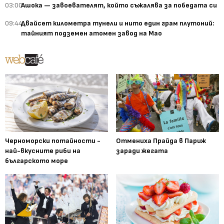
03:00
Ашока — завоевателят, който съжалява за победата си
09:44
Двайсет километра тунели и нито един грам плутоний:
тайният подземен атомен завод на Мао
Черноморски потайности -
Отмениха Прайда в Париж
най-вкусните риби на
заради жегата
българското море