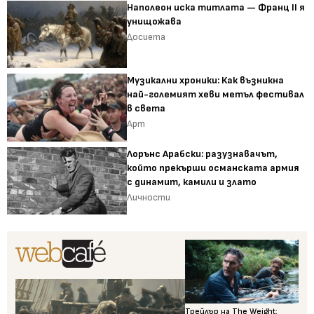
Наполеон иска титлата — Франц II я
унищожава
Досиета
Музикални хроники: Как възникна
най-големият хеви метъл фестивал
в света
Арт
Лорънс Арабски: разузнавачът,
който прекърши османската армия
с динамит, камили и злато
Личности
Трейлър на The Weight: