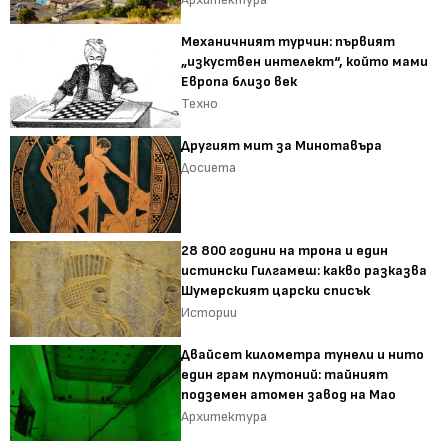
Механичният турчин: първият
„изкуствен интелект“, който мами
Европа близо век
Техно
Другият мит за Минотавъра
Досиета
28 800 години на трона и един
истински Гилгамеш: какво разказва
Шумерският царски списък
Истории
Двайсет километра тунели и нито
един грам плутоний: тайният
подземен атомен завод на Мао
Архитектура