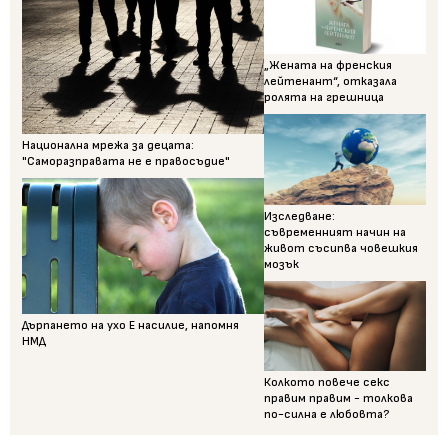
„Жената на френския
лейтенант“, отказала
ролята на грешница
Национална мрежа за децата:
"Саморазправата не е правосъдие"
Изследване:
съвременният начин на
живот съсипва човешкия
мозък
Дърпането на ухо Е насилие, напомня
НМД
Колкото повече секс
правим правим - толкова
по-силна е любовта?