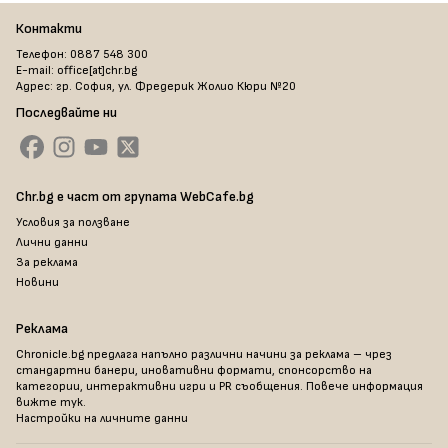
Контакти
Телефон: 0887 548 300
E-mail: office[at]chr.bg
Адрес: гр. София, ул. Фредерик Жолио Кюри №20
Последвайте ни
Chr.bg е част от групата WebCafe.bg
Условия за ползване
Лични данни
За реклама
Новини
Реклама
Chronicle.bg предлага напълно различни начини за реклама – чрез
стандартни банери, иновативни формати, спонсорство на
категории, интерактивни игри и PR съобщения. Повече информация
вижте тук
.
Настройки на личните данни