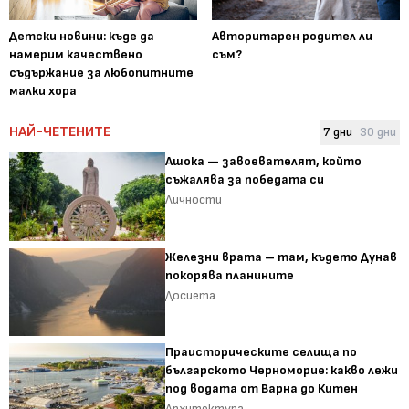
Детски новини: къде да
Авторитарен родител ли
намерим качествено
съм?
съдържание за любопитните
малки хора
НАЙ-ЧЕТЕНИТЕ
7 дни
30 дни
Ашока — завоевателят, който
съжалява за победата си
Личности
Железни врата – там, където Дунав
покорява планините
Досиета
Праисторическите селища по
българското Черноморие: какво лежи
под водата от Варна до Китен
Архитектура