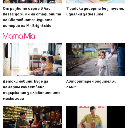
От разбито сърце в Лас
7 райски десерта без печене,
Вегас до химн на стадионите
идеални за жегите
на Световното: Чудната
история на Mr. Brightside
Детски новини: къде да
Авторитарен родител ли
намерим качествено
съм?
съдържание за любопитните
малки хора