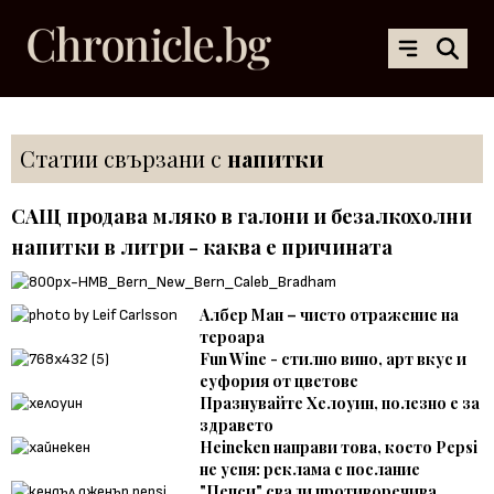
Статии свързани с
напитки
САЩ продава мляко в галони и безалкохолни
напитки в литри - каква е причината
Албер Ман – чисто отражение на
тероара
Fun Wine - стилно вино, арт вкус и
еуфория от цветове
Празнувайте Хелоуин, полезно е за
здравето
Heineken направи това, което Pepsi
не успя: реклама с послание
"Пепси" свали противоречива