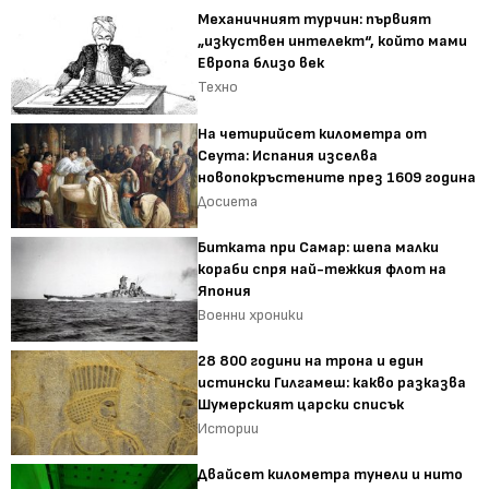
Механичният турчин: първият
„изкуствен интелект“, който мами
Европа близо век
Техно
На четирийсет километра от
Сеута: Испания изселва
новопокръстените през 1609 година
Досиета
Битката при Самар: шепа малки
кораби спря най-тежкия флот на
Япония
Военни хроники
28 800 години на трона и един
истински Гилгамеш: какво разказва
Шумерският царски списък
Истории
Двайсет километра тунели и нито