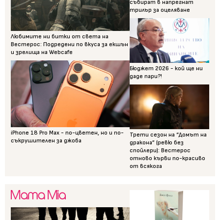
събират в напрегнат
трилър за оцеляване
Любимите ни битки от света на
Вестерос: Подредени по вкуса за екшън
и зрелища на Webcafe
Бюджет 2026 - кой ще ни
даде пари?!
iPhone 18 Pro Max - по-цветен, но и по-
Трети сезон на “Домът на
съкрушителен за джоба
дракона” (ревю без
спойлери): Вестерос
отново кърви по-красиво
от всякога