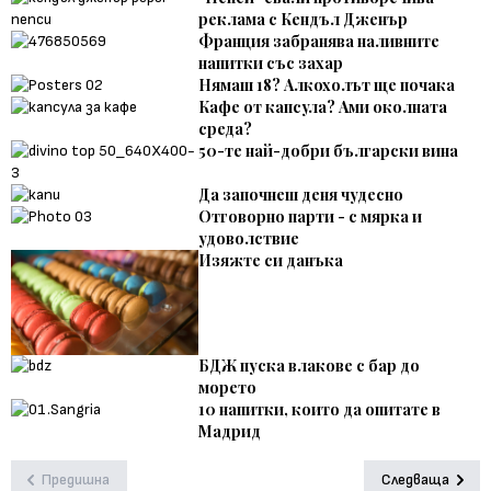
реклама с Кендъл Дженър
Франция забранява наливните
напитки със захар
Нямаш 18? Алкохолът ще почака
Кафе от капсула? Ами околната
среда?
50-те най-добри български вина
Да започнеш деня чудесно
Отговорно парти - с мярка и
удоволствие
Изяжте си данъка
БДЖ пуска влакове с бар до
морето
10 напитки, които да опитате в
Мадрид
Предишна
Следваща