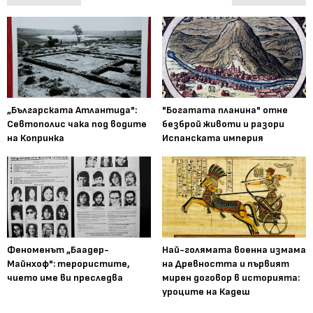
„Българската Атлантида":
"Богатата планина" отне
Севтополис чака под водите
безброй животи и разори
на Копринка
Испанската империя
Феноменът „Баадер-
Най-голямата военна измама
Майнхоф": терористите,
на Древността и първият
чието име ви преследва
мирен договор в историята:
уроците на Кадеш