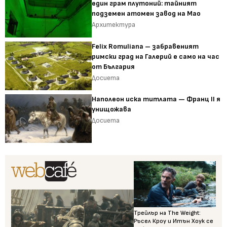
един грам плутоний: тайният
подземен атомен завод на Мао
Архитектура
Felix Romuliana – забравеният
римски град на Галерий е само на час
от България
Досиета
Наполеон иска титлата — Франц II я
унищожава
Досиета
Трейлър на The Weight:
Ръсел Кроу и Итън Хоук се