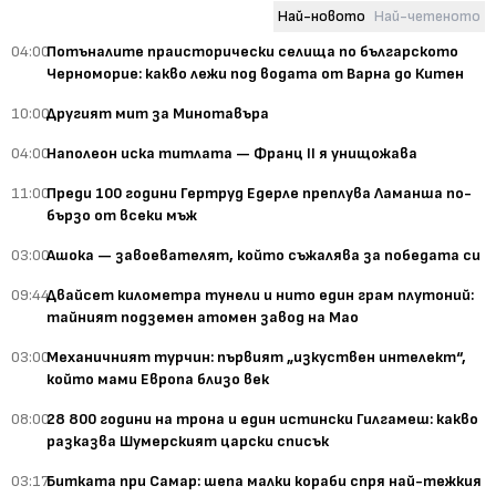
Най-новото
Най-четеното
04:00
Потъналите праисторически селища по българското
Черноморие: какво лежи под водата от Варна до Китен
10:00
Другият мит за Минотавъра
04:00
Наполеон иска титлата — Франц II я унищожава
11:00
Преди 100 години Гертруд Едерле преплува Ламанша по-
бързо от всеки мъж
03:00
Ашока — завоевателят, който съжалява за победата си
09:44
Двайсет километра тунели и нито един грам плутоний:
тайният подземен атомен завод на Мао
03:00
Механичният турчин: първият „изкуствен интелект“,
който мами Европа близо век
08:00
28 800 години на трона и един истински Гилгамеш: какво
разказва Шумерският царски списък
03:17
Битката при Самар: шепа малки кораби спря най-тежкия