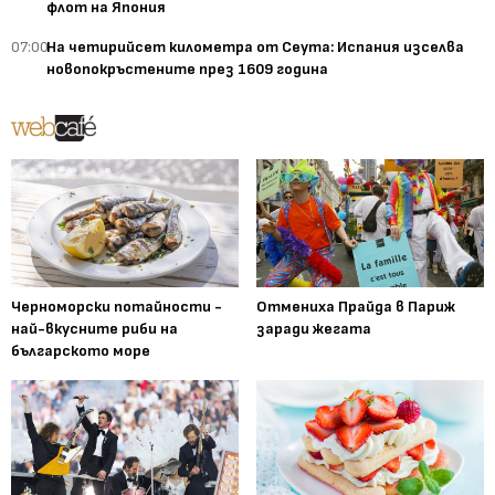
флот на Япония
07:00
На четирийсет километра от Сеута: Испания изселва
новопокръстените през 1609 година
Черноморски потайности -
Отмениха Прайда в Париж
най-вкусните риби на
заради жегата
българското море