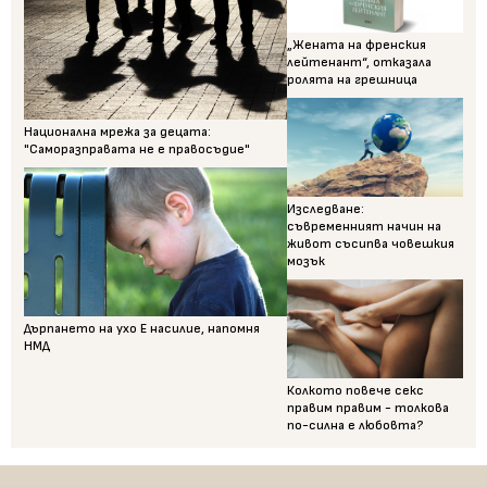
„Жената на френския
лейтенант“, отказала
ролята на грешница
Национална мрежа за децата:
"Саморазправата не е правосъдие"
Изследване:
съвременният начин на
живот съсипва човешкия
мозък
Дърпането на ухо Е насилие, напомня
НМД
Колкото повече секс
правим правим - толкова
по-силна е любовта?