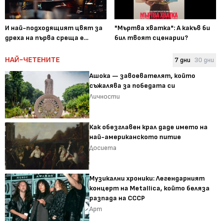
И най-подходящият цвят за
"Мъртва хватка": А какъв би
дреха на първа среща е...
бил твоят сценарии?
НАЙ-ЧЕТЕНИТЕ
7 дни
30 дни
Ашока — завоевателят, който
съжалява за победата си
Личности
Как обезглавен крал даде името на
най-американското питие
Досиета
Музикални хроники: Легендарният
концерт на Metallica, който беляза
разпада на СССР
Арт