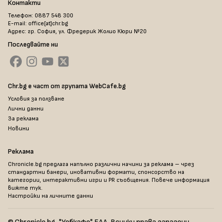
Контакти
Телефон: 0887 548 300
E-mail: office[at]chr.bg
Адрес: гр. София, ул. Фредерик Жолио Кюри №20
Последвайте ни
Chr.bg е част от групата WebCafe.bg
Условия за ползване
Лични данни
За реклама
Новини
Реклама
Chronicle.bg предлага напълно различни начини за реклама – чрез
стандартни банери, иновативни формати, спонсорство на
категории, интерактивни игри и PR съобщения. Повече информация
вижте тук
.
Настройки на личните данни