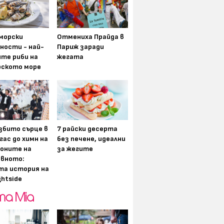
морски
Отмениха Прайда в
ности - най-
Париж заради
ите риби на
жегата
рското море
збито сърце в
7 райски десерта
гас до химн на
без печене, идеални
оните на
за жегите
вното:
та история на
ghtside