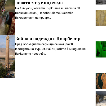
новата 2015 с надежда
На 1 януари, когато църквата ни чества св.
Василий Велики, Негово Светейшество
Българският патриарх...
Война и надежда в Диарбекир
През последната седмица се намирах в
югоизточна Турция. Район, който в мнозина на
Балканите предизви...