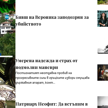
Бивш на Вероника заподозрян за
убийството
Умерена надежда и страх от
подмолни маневри
Постигнатият неотдавна пробив на
прогресивните сили в гръцките избори смущава
държавния апарат, конт...
Патриарх Неофит: Да встъпим в