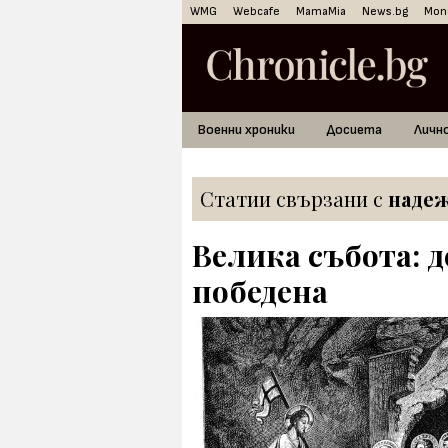
WMG
Webcafe
MamaMia
News.bg
Mon
Военни хроники
Досиета
Личн
Статии свързани с
наде
Велика събота: д
победена