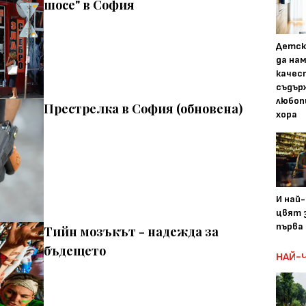
шосе" в София
Детск
да на
качес
съдър
любоп
Престрелка в София (обновена)
хора
И най
цвят з
първа 
Тийн мозъкът - надежда за
бъдещето
НАЙ-