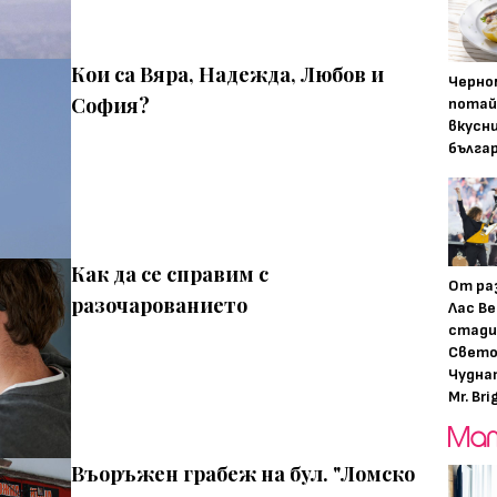
Кои са Вяра, Надежда, Любов и
Черно
София?
потай
вкусн
бълга
Как да се справим с
От ра
разочарованието
Лас Ве
стади
Свето
Чудна
Mr. Bri
Въоръжен грабеж на бул. "Ломско