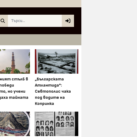
Search
ният стълб в
„Българската
 победи
Атлантида":
то, но учени
Севтополис чака
даха тайната
под водите на
Копринка