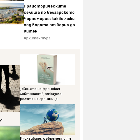
Праисторическите
селища по българското
Черноморие: какво лежи
под водата от Варна до
Китен
Архитектура
„Жената на френския
лейтенант“, отказала
ролята на грешница
е"
Изследване: съвременният