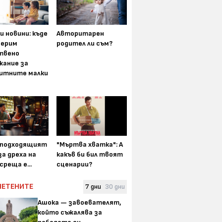
и новини: къде
Авторитарен
мерим
родител ли съм?
твено
жание за
итните малки
-подходящият
"Мъртва хватка": А
а дреха на
какъв би бил твоят
среща е...
сценарии?
ЧЕТЕНИТЕ
7 дни
30 дни
Ашока — завоевателят,
който съжалява за