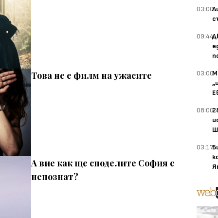
03:00
А
с
09:44
Д
е
п
03:00
М
Това не е филм на ужасите
„
Е
08:00
2
и
Ш
03:17
Б
к
А вие как ще споделите София с
Я
непознат?