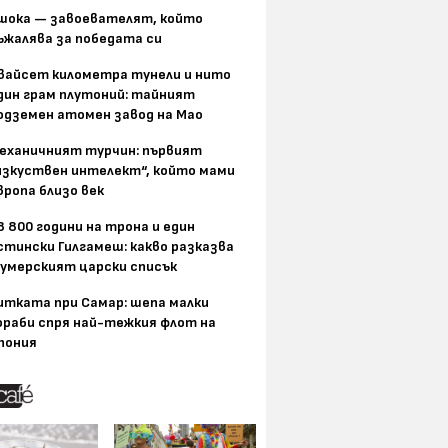
шока — завоевателят, който
ъжалява за победата си
вайсет километра тунели и нито
дин грам плутоний: тайният
одземен атомен завод на Мао
еханичният турчин: първият
изкуствен интелект“, който мами
вропа близо век
8 800 години на трона и един
стински Гилгамеш: какво разказва
умерският царски списък
итката при Самар: шепа малки
ораби спря най-тежкия флот на
пония