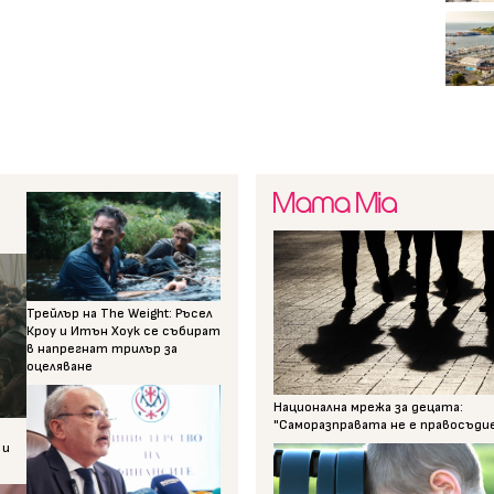
Трейлър на The Weight: Ръсел
Кроу и Итън Хоук се събират
в напрегнат трилър за
оцеляване
Национална мрежа за децата:
"Саморазправата не е правосъди
 и