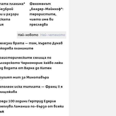
тата планина"
Феноменът
безброй
„Баадер-Майнхоф":
и и разори
терористите,
ската
чието име ви
ия
преследва
Най-новото
Най-четеното
елезни врата – там, където Дунав
окорява планините
раисторическите селища по
ългарското Черноморие: какво лежи
од водата от Варна до Китен
ругият мит за Минотавъра
аполеон иска титлата — Франц II я
нищожава
реди 100 години Гертруд Едерле
реплува Ламанша по-бързо от всеки
ъж