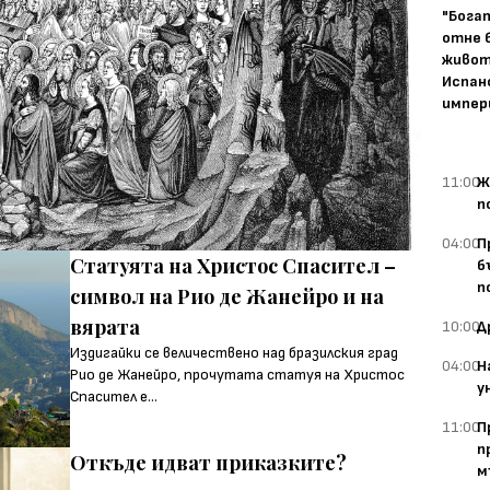
"Бога
отне 
живот
Испан
импер
11:00
Ж
п
04:00
П
Статуята на Христос Спасител –
б
п
символ на Рио де Жанейро и на
вярата
10:00
Д
Издигайки се величествено над бразилския град
04:00
Н
Рио де Жанейро, прочутата статуя на Христос
у
Спасител е...
11:00
П
п
Откъде идват приказките?
м