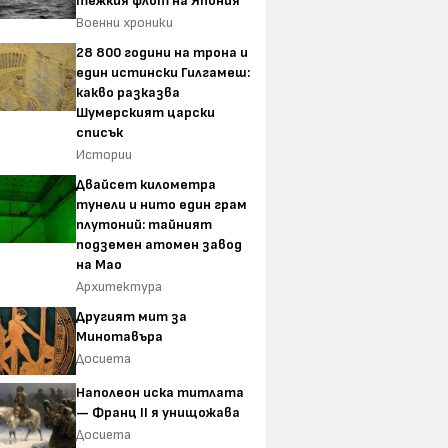
тежкия флот на Япония
Военни хроники
28 800 години на трона и
един истински Гилгамеш:
какво разказва
Шумерският царски
списък
Истории
Двайсет километра
тунели и нито един грам
плутоний: тайният
подземен атомен завод
на Мао
Архитектура
Другият мит за
Минотавъра
Досиета
Наполеон иска титлата
— Франц II я унищожава
Досиета