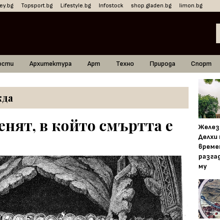
ey.bg
Topsport.bg
Lifestyle.bg
Infostock
shop.gladen.bg
limon.bg
ости
Архитектура
Арт
Техно
Природа
Спорт
жда
енят, в който смъртта е
Желез
Делхи
време
разга
му