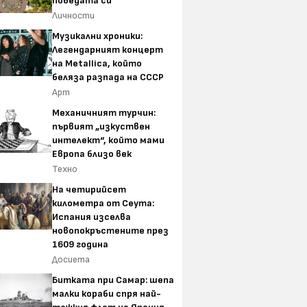
победата си
Личности
Музикални хроники:
Легендарният концерт
на Metallica, който
беляза разпада на СССР
Арт
Механичният турчин:
първият „изкуствен
интелект“, който мами
Европа близо век
Техно
На четирийсет
километра от Сеута:
Испания изселва
новопокръстените през
1609 година
Досиета
Битката при Самар: шепа
малки кораби спря най-